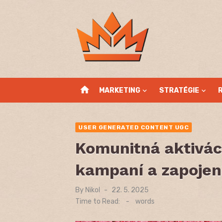
Skip
to
content
home
MARKETING
STRATÉGIE
USER GENERATED CONTENT UGC
Komunitná aktivác
kampaní a zapojen
By
Nikol
Posted
22. 5. 2025
on
Time to Read:
-
words