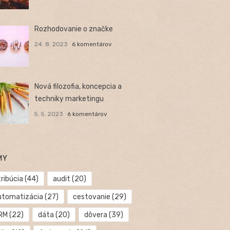
Rozhodovanie o značke
24. 8. 2023
6 komentárov
Nová filozofia, koncepcia a
techniky marketingu
5. 5. 2023
6 komentárov
MY
ribúcia
(44)
audit
(20)
utomatizácia
(27)
cestovanie
(29)
RM
(22)
dáta
(20)
dôvera
(39)