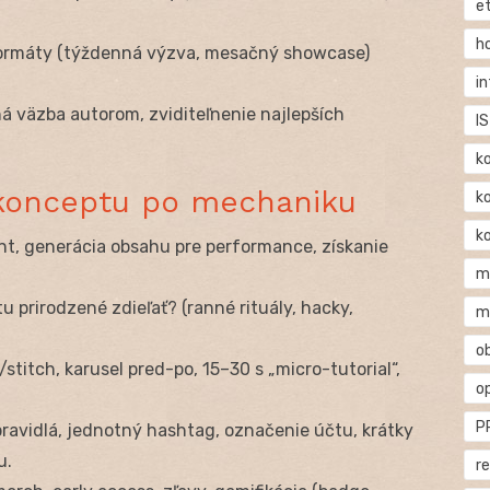
e
h
formáty (týždenná výzva, mesačný showcase)
i
tná väzba autorom, zviditeľnenie najlepších
IS
k
konceptu po mechaniku
k
k
t, generácia obsahu pre performance, získanie
m
tu prirodzené zdieľať? (ranné rituály, hacky,
m
o
stitch, karusel pred-po, 15–30 s „micro-tutorial“,
o
P
ravidlá, jednotný hashtag, označenie účtu, krátky
u.
r