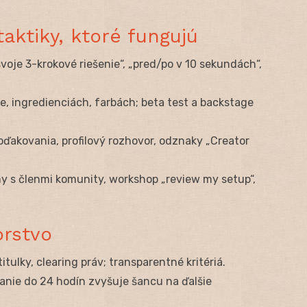
aktiky, ktoré fungujú
 svoje 3-krokové riešenie“, „pred/po v 10 sekundách“,
ne, ingredienciách, farbách; beta test a backstage
oďakovania, profilový rozhovor, odznaky „Creator
my s členmi komunity, workshop „review my setup“,
orstvo
 titulky, clearing práv; transparentné kritériá.
anie do 24 hodín zvyšuje šancu na ďalšie