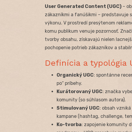
User Generated Content (UGC)
– ob
zákazníkmi a fanúšikmi – predstavuje 
výkonu. V prostredí presýtenom reklam
komu publikum venuje pozornosť. Značk
tvorby obsahu, získavajú nielen lacnejš
pochopenie potrieb zákazníkov a stabiln
Definícia a typológia
Organický UGC
: spontánne recen
po“ príbehy.
Kurátorovaný UGC
: značka vybe
komunity (so súhlasom autora).
Stimulovaný UGC
: obsah vzniká
kampane (hashtag, challenge, tem
Ko-tvorba
: zapojenie komunity d