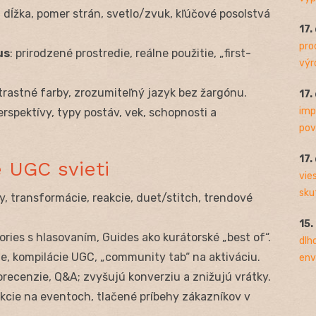
 dĺžka, pomer strán, svetlo/zvuk, kľúčové posolstvá
17.
pro
us
: prirodzené prostredie, reálne použitie, „first-
výro
kontrastné farby, zrozumiteľný jazyk bez žargónu.
17.
imp
erspektívy, typy postáv, vek, schopnosti a
pov
17.
 UGC svieti
vie
sku
ipy, transformácie, reakcie, duet/stitch, trendové
15.
tories s hlasovaním, Guides ako kurátorské „best of“.
dlh
ie, kompilácie UGC, „community tab“ na aktiváciu.
env
orecenzie, Q&A; zvyšujú konverziu a znižujú vrátky.
jekcie na eventoch, tlačené príbehy zákazníkov v