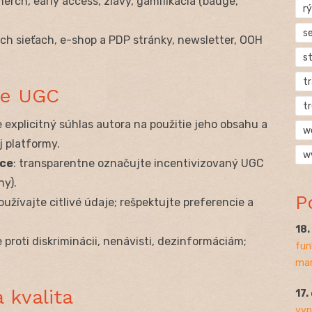
 merch, early access, zľavy, gamifikácia (badge,
rý
s
ych sieťach, e-shop a PDP stránky, newsletter, OOH
s
t
ce UGC
t
e explicitný súhlas autora na použitie jeho obsahu a
w
 platformy.
w
áce
: transparentne označujte incentivizovaný UGC
ny).
P
oužívajte citlivé údaje; rešpektujte preferencie a
18
 proti diskriminácii, nenávisti, dezinformáciám;
fun
mar
 kvalita
17.
vyp