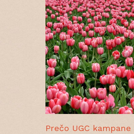
Prečo UGC kampane m