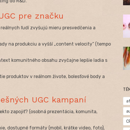
ting do R&D.
 UGC pre značku
 reálnych ľudí zvyšujú mieru presvedčenia a
klady na produkciu a vyšší „content velocity“ (tempo
kontext komunitného obsahu zvyčajne lepšie ladia s
tie produktov v reálnom živote, bolesťové body a
TÉ
úspešných UGC kampaní
at
a
iekto zapojiť? (osobná prezentácia, komunita,
C
e, dostupné formáty (mobil, krátke video, foto),