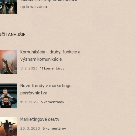
optimalizácia
JČÍTANEJŠIE
Komunikácia – druhy, funkcie a
význam komunikácie
8. 2. 2023
11 komentárov
Nové trendy v marketingu
poisťovníctva
11. 5. 2023
6 komentárov
Marketingové cesty
23. 3. 2023
6 komentárov