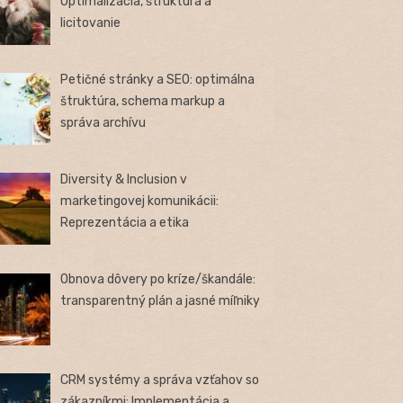
Optimalizácia, štruktúra a
licitovanie
Petičné stránky a SEO: optimálna
štruktúra, schema markup a
správa archívu
Diversity & Inclusion v
marketingovej komunikácii:
Reprezentácia a etika
Obnova dôvery po kríze/škandále:
transparentný plán a jasné míľniky
CRM systémy a správa vzťahov so
zákazníkmi: Implementácia a