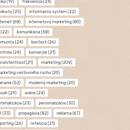
tika
(19)
frekvencia
(24)
odnoty
(25)
informačný systém
(22)
nternet
(68)
internetový marketing
(80)
(22)
komunikácia
(58)
omunita
(24)
kontext
(26)
ontrola
(24)
konverzie
(21)
onzistentnosť
(21)
marketing
(209)
arketing cestovného ruchu
(20)
eranie
(52)
moderný marketing
(20)
bsah
(29)
online
(24)
ptimalizácia
(23)
personalizácia
(30)
R
(33)
propagácia
(82)
reklama
(67)
eporting
(26)
retencia
(21)