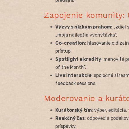
predajni.
Zapojenie komunity: t
Výzvy s nízkym prahom
: „zdieľ
„moja najlepšia vychytávka“.
Co-creation
: hlasovanie o dizaj
prístup.
Spotlight a kredity
: menovité p
of the Month“.
Live interakcie
: spoločné strea
feedback sessions.
Moderovanie a kurát
Kurátorský tím
: výber, editácia,
Reakčný čas
: odpoveď a poďakov
príspevky.