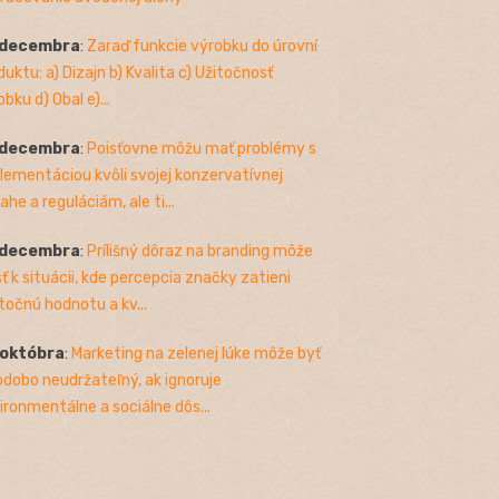
 decembra
:
Zaraď funkcie výrobku do úrovní
duktu: a) Dizajn b) Kvalita c) Užitočnosť
bku d) Obal e)...
 decembra
:
Poisťovne môžu mať problémy s
lementáciou kvôli svojej konzervatívnej
ahe a reguláciám, ale ti...
 decembra
:
Prílišný dôraz na branding môže
sť k situácii, kde percepcia značky zatieni
točnú hodnotu a kv...
 októbra
:
Marketing na zelenej lúke môže byť
odobo neudržateľný, ak ignoruje
ironmentálne a sociálne dôs...