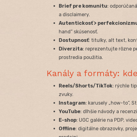
Brief pre komunitu
: odporúčaná
a disclaimery.
Autentickosť > perfekcionizm
hand“ skúsenosť.
Dostupnosť
: titulky, alt text, 
Diverzita
: reprezentujte rôzne p
prostredia použitia.
Kanály a formáty: kde
Reels/Shorts/TikTok
: rýchle t
zvuky.
Instagram
: karusely „how-to“, S
YouTube
: dlhšie návody a recenz
E-shop
: UGC galérie na PDP, vide
Offline
: digitálne obrazovky, pro