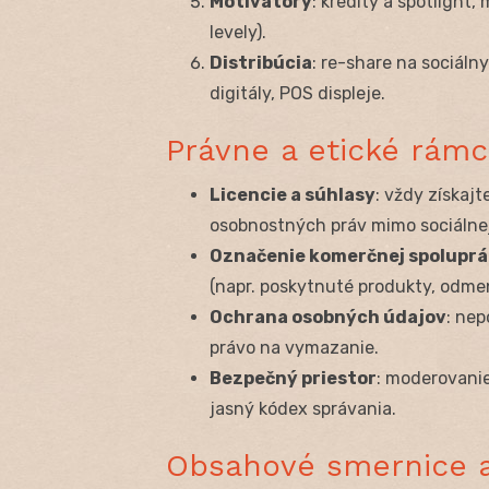
Motivátory
: kredity a spotlight,
levely).
Distribúcia
: re-share na sociáln
digitály, POS displeje.
Právne a etické rám
Licencie a súhlasy
: vždy získajt
osobnostných práv mimo sociálnej
Oz­na­če­nie komerčnej spolupr
(napr. poskytnuté produkty, odme
Ochrana osobných údajov
: nep
právo na vymazanie.
Bezpečný priestor
: moderovanie
jasný kódex správania.
Obsahové smernice a