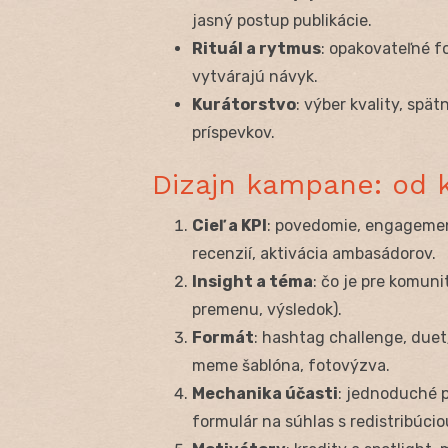
jasný postup publikácie.
Rituál a rytmus
: opakovateľné 
vytvárajú návyk.
Kurátorstvo
: výber kvality, spä
príspevkov.
Dizajn kampane: od 
Cieľ a KPI
: povedomie, engagemen
recenzií, aktivácia ambasádorov.
Insight a téma
: čo je pre komuni
premenu, výsledok).
Formát
: hashtag challenge, duet/
meme šablóna, fotovýzva.
Mechanika účasti
: jednoduché p
formulár na súhlas s redistribúcio