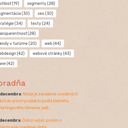
chlosť
(19)
segmenty
(28)
egmentácia
(30)
seo
(30)
tratégie
(34)
testy
(24)
ransparentnosť
(28)
rendy v turizme
(20)
web
(44)
ebdesign
(42)
webové stránky
(43)
ww
(42)
oradňa
. decembra
:
Nižšie je zaradenie uvedených
kcií do úrovní produktu podľa bežného
ketingového členenia: jadr...
 decembra
:
Dobrý večer, prosím o
racovanie uvedenej úlohy