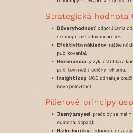
roadmapy – UGC presahuje marke
Strategická hodnota
Dôveryhodnosť
: odporúčania od
skracujú rozhodovací proces.
Efektivita nákladov
: nižšie ná
publikovania).
Rezonancia
: jazyk, estetika a 
publikom než tradičná reklama.
Insight loop
: UGC odhaľuje použi
nové príležitosti.
Pilierové princípy 
Jasný zmysel
: prečo by sa mal n
odmena, dopad).
Nízke bariéry
: jednoduché zadani