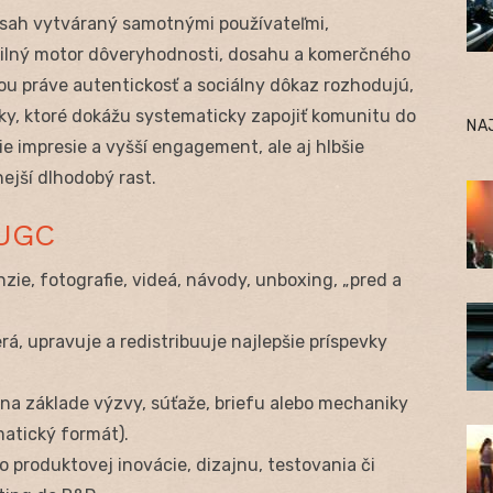
sah vytváraný samotnými používateľmi,
silný motor dôveryhodnosti, dosahu a komerčného
ou práve autentickosť a sociálny dôkaz rozhodujú,
y, ktoré dokážu systematicky zapojiť komunitu do
NA
ie impresie a vyšší engagement, ale aj hlbšie
ejší dlhodobý rast.
 UGC
zie, fotografie, videá, návody, unboxing, „pred a
rá, upravuje a redistribuuje najlepšie príspevky
 na základe výzvy, súťaže, briefu alebo mechaniky
atický formát).
o produktovej inovácie, dizajnu, testovania či