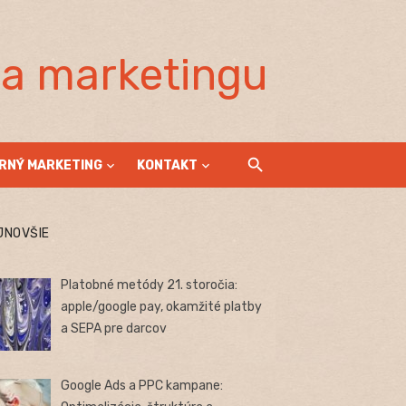
la marketingu
RNÝ MARKETING
KONTAKT
JNOVŠIE
Platobné metódy 21. storočia:
apple/google pay, okamžité platby
a SEPA pre darcov
Google Ads a PPC kampane: