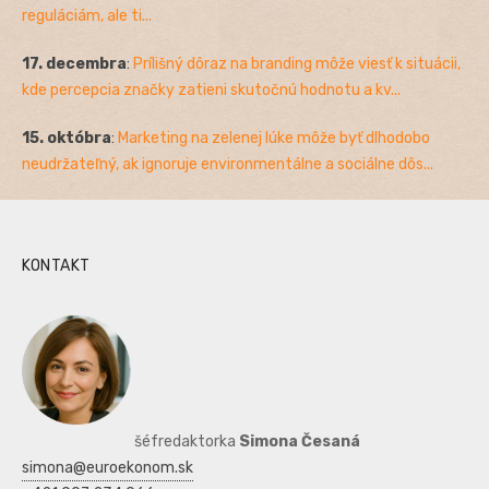
reguláciám, ale ti...
17. decembra
:
Prílišný dôraz na branding môže viesť k situácii,
kde percepcia značky zatieni skutočnú hodnotu a kv...
15. októbra
:
Marketing na zelenej lúke môže byť dlhodobo
neudržateľný, ak ignoruje environmentálne a sociálne dôs...
KONTAKT
šéfredaktorka
Simona Česaná
simona@euroekonom.sk