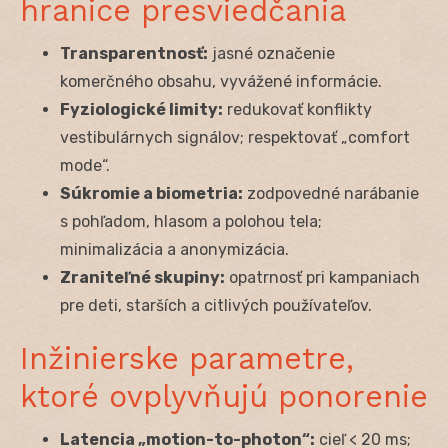
hranice presviedčania
Transparentnosť:
jasné označenie
komerčného obsahu, vyvážené informácie.
Fyziologické limity:
redukovať konflikty
vestibulárnych signálov; respektovať „comfort
mode“.
Súkromie a biometria:
zodpovedné narábanie
s pohľadom, hlasom a polohou tela;
minimalizácia a anonymizácia.
Zraniteľné skupiny:
opatrnosť pri kampaniach
pre deti, starších a citlivých používateľov.
Inžinierske parametre,
ktoré ovplyvňujú ponorenie
Latencia „motion-to-photon“:
cieľ < 20 ms;