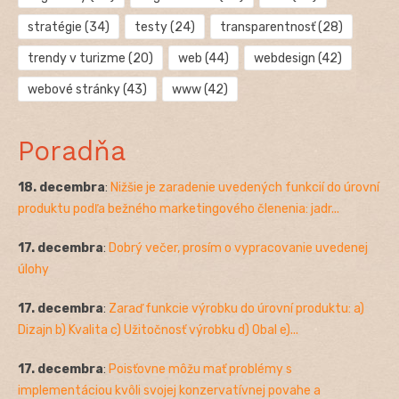
stratégie
(34)
testy
(24)
transparentnosť
(28)
trendy v turizme
(20)
web
(44)
webdesign
(42)
webové stránky
(43)
www
(42)
Poradňa
18. decembra
:
Nižšie je zaradenie uvedených funkcií do úrovní
produktu podľa bežného marketingového členenia: jadr...
17. decembra
:
Dobrý večer, prosím o vypracovanie uvedenej
úlohy
17. decembra
:
Zaraď funkcie výrobku do úrovní produktu: a)
Dizajn b) Kvalita c) Užitočnosť výrobku d) Obal e)...
17. decembra
:
Poisťovne môžu mať problémy s
implementáciou kvôli svojej konzervatívnej povahe a