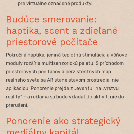
pre virtuálne označené produkty.
Budúce smerovanie:
haptika, scent a zdieľané
priestorové počítače
Pokročilá haptika, jemná teplotná stimulácia a vôňové
moduly rozšíria multisenzorickú paletu. S príchodom
priestorových počítačov a perzistentných map
reálneho sveta sa AR stane stavom prostredia, nie
aplikáciou. Ponorenie prejde z „eventu“ na „vrstvu
reality“ – a reklama sa bude vkladať do aktivít, nie do
prerušení.
Ponorenie ako strategický
mediálny kapitál