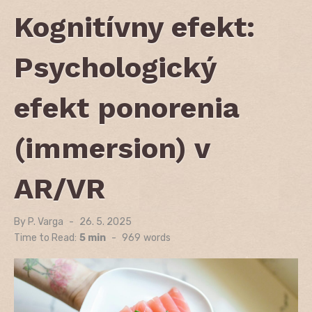
Kognitívny efekt:
Psychologický
efekt ponorenia
(immersion) v
AR/VR
By
P. Varga
Posted
26. 5. 2025
on
Time to Read:
5 min
-
969
words