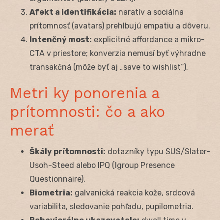
Afekt a identifikácia:
naratív a sociálna
prítomnosť (avatars) prehlbujú empatiu a dôveru.
Intenčný most:
explicitné affordance a mikro-
CTA v priestore; konverzia nemusí byť výhradne
transakčná (môže byť aj „save to wishlist“).
Metri ky ponorenia a
prítomnosti: čo a ako
merať
Škály prítomnosti:
dotazníky typu SUS/Slater-
Usoh-Steed alebo IPQ (Igroup Presence
Questionnaire).
Biometria:
galvanická reakcia kože, srdcová
variabilita, sledovanie pohľadu, pupilometria.