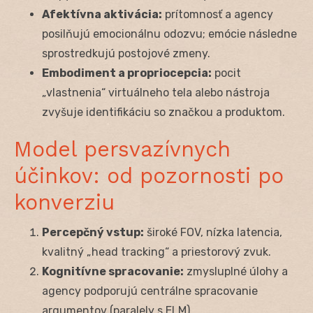
Afektívna aktivácia:
prítomnosť a agency
posilňujú emocionálnu odozvu; emócie následne
sprostredkujú postojové zmeny.
Embodiment a propriocepcia:
pocit
„vlastnenia“ virtuálneho tela alebo nástroja
zvyšuje identifikáciu so značkou a produktom.
Model persvazívnych
účinkov: od pozornosti po
konverziu
Percepčný vstup:
široké FOV, nízka latencia,
kvalitný „head tracking“ a priestorový zvuk.
Kognitívne spracovanie:
zmysluplné úlohy a
agency podporujú centrálne spracovanie
argumentov (paralely s ELM).