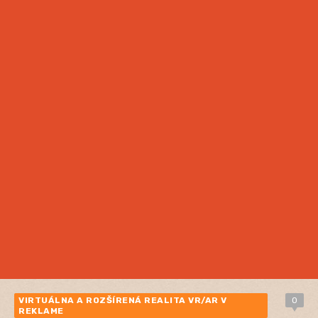
VIRTUÁLNA A ROZŠÍRENÁ REALITA VR/AR V
0
REKLAME