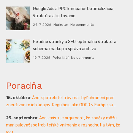
Google Ads a PPC kampane: Optimalizácia,
štruktúra a licitovanie
24. 7. 2026
Marketer
No comments
Petičné stránky a SEO: optimálna štruktúra,
schema markup a správa archívu
19. 7. 2026
Peter Kráľ
No comments
Poradňa
15. októbra
:
Áno, spotrebitelia by mali byť chránení pred
zneužívaním ich údajov. Regulácie ako GDPR v Európe sú ...
29. septembra
:
Áno, existuje argument, že značky môžu
manipulovať spotrebiteľské vnímanie a rozhodnutia tým, že
vyu...