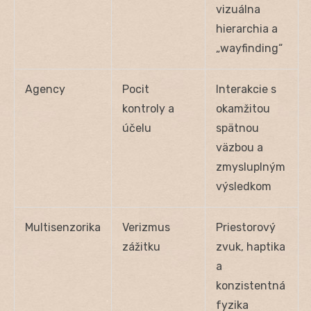
vizuálna
hierarchia a
„wayfinding“
Agency
Pocit
Interakcie s
kontroly a
okamžitou
účelu
spätnou
väzbou a
zmysluplným
výsledkom
Multisenzorika
Verizmus
Priestorový
zážitku
zvuk, haptika
a
konzistentná
fyzika