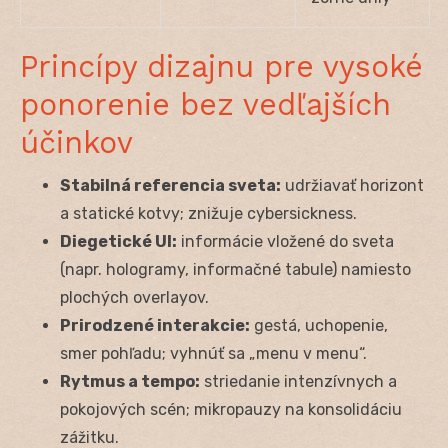
Princípy dizajnu pre vysoké
ponorenie bez vedľajších
účinkov
Stabilná referencia sveta:
udržiavať horizont
a statické kotvy; znižuje cybersickness.
Diegetické UI:
informácie vložené do sveta
(napr. hologramy, informačné tabule) namiesto
plochých overlayov.
Prirodzené interakcie:
gestá, uchopenie,
smer pohľadu; vyhnúť sa „menu v menu“.
Rytmus a tempo:
striedanie intenzívnych a
pokojových scén; mikropauzy na konsolidáciu
zážitku.