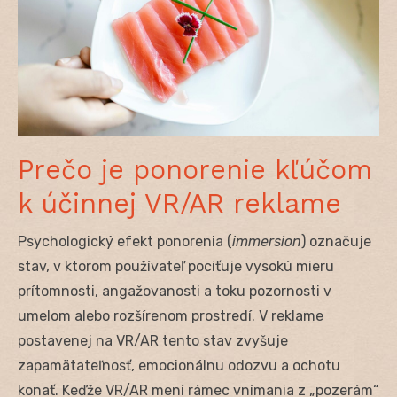
Prečo je ponorenie kľúčom
k účinnej VR/AR reklame
Psychologický efekt ponorenia (
immersion
) označuje
stav, v ktorom používateľ pociťuje vysokú mieru
prítomnosti, angažovanosti a toku pozornosti v
umelom alebo rozšírenom prostredí. V reklame
postavenej na VR/AR tento stav zvyšuje
zapamätateľnosť, emocionálnu odozvu a ochotu
konať. Keďže VR/AR mení rámec vnímania z „pozerám“