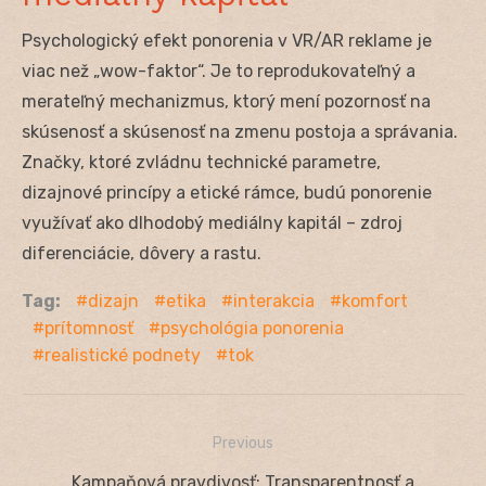
Psychologický efekt ponorenia v VR/AR reklame je
viac než „wow-faktor“. Je to reprodukovateľný a
merateľný mechanizmus, ktorý mení pozornosť na
skúsenosť a skúsenosť na zmenu postoja a správania.
Značky, ktoré zvládnu technické parametre,
dizajnové princípy a etické rámce, budú ponorenie
využívať ako dlhodobý mediálny kapitál – zdroj
diferenciácie, dôvery a rastu.
Tag:
dizajn
etika
interakcia
komfort
prítomnosť
psychológia ponorenia
realistické podnety
tok
Previous
Navigácia
Previous
Kampaňová pravdivosť: Transparentnosť a