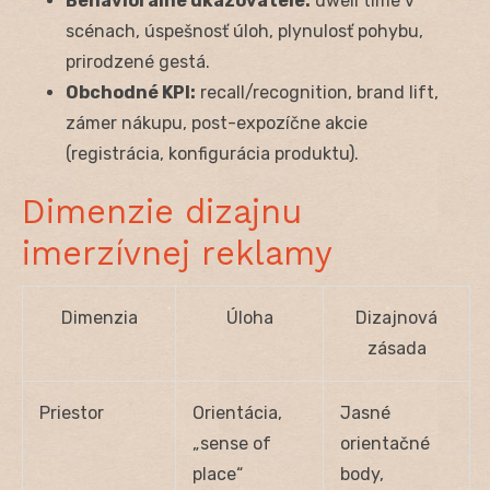
Behaviorálne ukazovatele:
dwell time v
scénach, úspešnosť úloh, plynulosť pohybu,
prirodzené gestá.
Obchodné KPI:
recall/recognition, brand lift,
zámer nákupu, post-expozíčne akcie
(registrácia, konfigurácia produktu).
Dimenzie dizajnu
imerzívnej reklamy
Dimenzia
Úloha
Dizajnová
zásada
Priestor
Orientácia,
Jasné
„sense of
orientačné
place“
body,