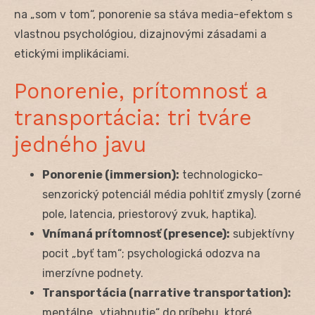
na „som v tom“, ponorenie sa stáva media-efektom s
vlastnou psychológiou, dizajnovými zásadami a
etickými implikáciami.
Ponorenie, prítomnosť a
transportácia: tri tváre
jedného javu
Ponorenie (immersion):
technologicko-
senzorický potenciál média pohltiť zmysly (zorné
pole, latencia, priestorový zvuk, haptika).
Vnímaná prítomnosť (presence):
subjektívny
pocit „byť tam“; psychologická odozva na
imerzívne podnety.
Transportácia (narrative transportation):
mentálne „vtiahnutie“ do príbehu, ktoré