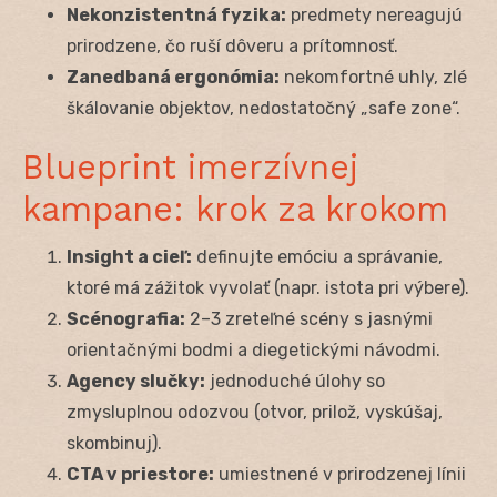
Nekonzistentná fyzika:
predmety nereagujú
prirodzene, čo ruší dôveru a prítomnosť.
Zanedbaná ergonómia:
nekomfortné uhly, zlé
škálovanie objektov, nedostatočný „safe zone“.
Blueprint imerzívnej
kampane: krok za krokom
Insight a cieľ:
definujte emóciu a správanie,
ktoré má zážitok vyvolať (napr. istota pri výbere).
Scénografia:
2–3 zreteľné scény s jasnými
orientačnými bodmi a diegetickými návodmi.
Agency slučky:
jednoduché úlohy so
zmysluplnou odozvou (otvor, prilož, vyskúšaj,
skombinuj).
CTA v priestore:
umiestnené v prirodzenej línii