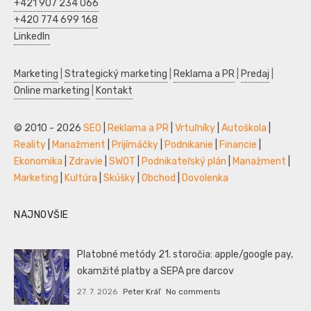
+421 907 234 066
+420 774 699 168
LinkedIn
Marketing
|
Strategický marketing
|
Reklama a PR
|
Predaj
|
Online marketing
|
Kontakt
© 2010 - 2026
SEO
|
Reklama a PR
|
Vrtuľníky
|
Autoškola
|
Reality
|
Manažment
|
Prijímáčky
|
Podnikanie
|
Financie
|
Ekonomika
|
Zdravie
|
SWOT
|
Podnikateľský plán
|
Manažment
|
Marketing
|
Kultúra
|
Skúšky
|
Obchod
|
Dovolenka
NAJNOVŠIE
Platobné metódy 21. storočia: apple/google pay,
okamžité platby a SEPA pre darcov
27. 7. 2026
Peter Kráľ
No comments