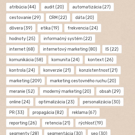
atribúcia
(44)
audit
(20)
automatizácia
(27)
cestovanie
(29)
CRM
(22)
dáta
(20)
dôvera
(39)
etika
(19)
frekvencia
(24)
hodnoty
(25)
informačný systém
(22)
internet
(68)
internetový marketing
(80)
IS
(22)
komunikácia
(58)
komunita
(24)
kontext
(26)
kontrola
(24)
konverzie
(21)
konzistentnosť
(21)
marketing
(209)
marketing cestovného ruchu
(20)
meranie
(52)
moderný marketing
(20)
obsah
(29)
online
(24)
optimalizácia
(23)
personalizácia
(30)
PR
(33)
propagácia
(82)
reklama
(67)
reporting
(26)
retencia
(21)
rýchlosť
(19)
segmenty
(28)
segmentácia
(30)
seo
(30)