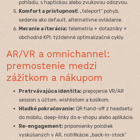
pohľadu, s haptickou alebo zvukovou odozvou.
Komfort a prístupnosť:
„teleport“ pohyb,
sedenie ako default, alternatívne ovládanie.
Meranie a iterácia:
telemetria + dotazníky +
obchodné KPI; týždenné optimalizačné cykly.
AR/VR a omnichannel:
premostenie medzi
zážitkom a nákupom
Pretrvávajúca identita:
prepojenie VR/AR
session s účtom, wishlistom a košíkom.
Hladké pokračovanie:
QR hand-off z headsetu
do mobilu, deep-linky do e-shopu alebo aplikácie.
Re-engagement:
pripomienky položiek
vyskúšaných v AR, notifikácie „back-in-stock“