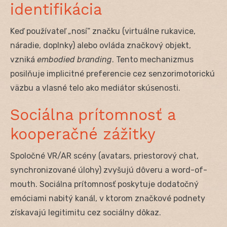
identifikácia
Keď používateľ „nosí“ značku (virtuálne rukavice,
náradie, doplnky) alebo ovláda značkový objekt,
vzniká
embodied branding
. Tento mechanizmus
posilňuje implicitné preferencie cez senzorimotorickú
väzbu a vlasné telo ako mediátor skúsenosti.
Sociálna prítomnosť a
kooperačné zážitky
Spoločné VR/AR scény (avatars, priestorový chat,
synchronizované úlohy) zvyšujú dôveru a word-of-
mouth. Sociálna prítomnosť poskytuje dodatočný
emóciami nabitý kanál, v ktorom značkové podnety
získavajú legitimitu cez sociálny dôkaz.