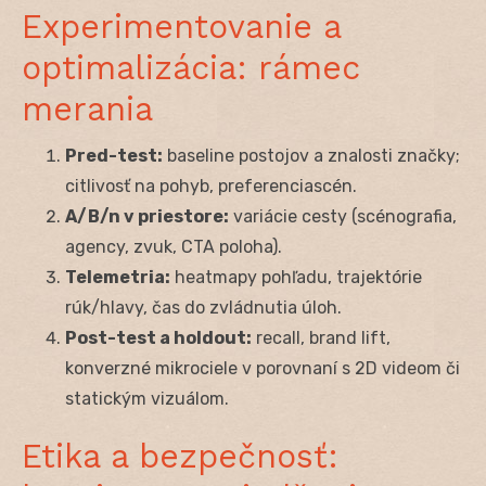
Experimentovanie a
optimalizácia: rámec
merania
Pred-test:
baseline postojov a znalosti značky;
citlivosť na pohyb, preferenciascén.
A/B/n v priestore:
variácie cesty (scénografia,
agency, zvuk, CTA poloha).
Telemetria:
heatmapy pohľadu, trajektórie
rúk/hlavy, čas do zvládnutia úloh.
Post-test a holdout:
recall, brand lift,
konverzné mikrociele v porovnaní s 2D videom či
statickým vizuálom.
Etika a bezpečnosť: