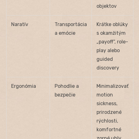
objektov
Naratív
Transportácia
Krátke oblúky
a emócie
s okamžitým
„payoff“, role-
play alebo
guided
discovery
Ergonómia
Pohodlie a
Minimalizovať
bezpečie
motion
sickness,
prirodzené
rýchlosti,
komfortné
zorné uhly