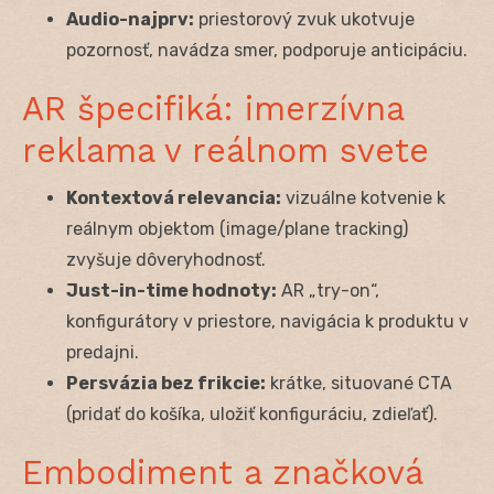
Audio-najprv:
priestorový zvuk ukotvuje
pozornosť, navádza smer, podporuje anticipáciu.
AR špecifiká: imerzívna
reklama v reálnom svete
Kontextová relevancia:
vizuálne kotvenie k
reálnym objektom (image/plane tracking)
zvyšuje dôveryhodnosť.
Just-in-time hodnoty:
AR „try-on“,
konfigurátory v priestore, navigácia k produktu v
predajni.
Persvázia bez frikcie:
krátke, situované CTA
(pridať do košíka, uložiť konfiguráciu, zdieľať).
Embodiment a značková