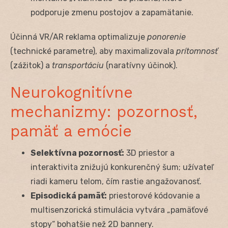
podporuje zmenu postojov a zapamätanie.
Účinná VR/AR reklama optimalizuje
ponorenie
(technické parametre), aby maximalizovala
prítomnosť
(zážitok) a
transportáciu
(naratívny účinok).
Neurokognitívne
mechanizmy: pozornosť,
pamäť a emócie
Selektívna pozornosť:
3D priestor a
interaktivita znižujú konkurenčný šum; užívateľ
riadi kameru telom, čím rastie angažovanosť.
Episodická pamäť:
priestorové kódovanie a
multisenzorická stimulácia vytvára „pamäťové
stopy“ bohatšie než 2D bannery.