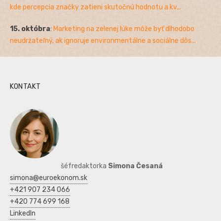
kde percepcia značky zatieni skutočnú hodnotu a kv...
15. októbra
:
Marketing na zelenej lúke môže byť dlhodobo
neudržateľný, ak ignoruje environmentálne a sociálne dôs...
KONTAKT
šéfredaktorka
Simona Česaná
simona@euroekonom.sk
+421 907 234 066
+420 774 699 168
LinkedIn