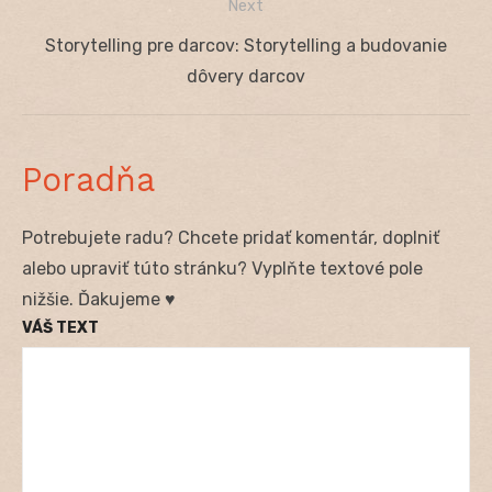
Next
Next
Storytelling pre darcov: Storytelling a budovanie
post:
dôvery darcov
Poradňa
Potrebujete radu? Chcete pridať komentár, doplniť
alebo upraviť túto stránku? Vyplňte textové pole
nižšie. Ďakujeme ♥
VÁŠ TEXT