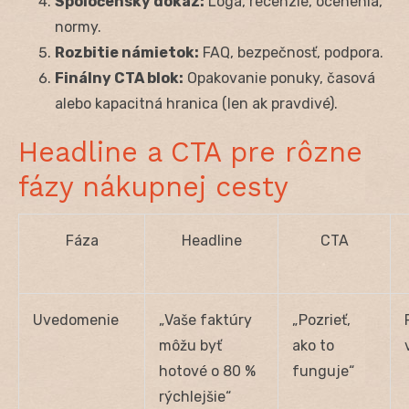
Spoločenský dôkaz:
Logá, recenzie, ocenenia,
normy.
Rozbitie námietok:
FAQ, bezpečnosť, podpora.
Finálny CTA blok:
Opakovanie ponuky, časová
alebo kapacitná hranica (len ak pravdivé).
Headline a CTA pre rôzne
fázy nákupnej cesty
Fáza
Headline
CTA
Uvedomenie
„Vaše faktúry
„Pozrieť,
môžu byť
ako to
hotové o 80 %
funguje“
rýchlejšie“