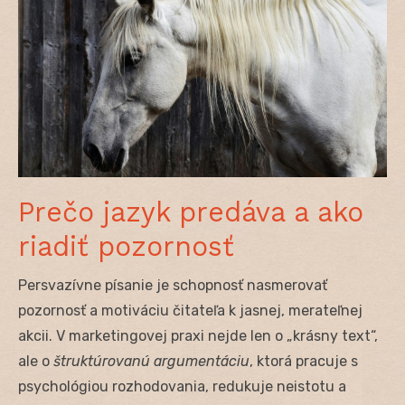
Prečo jazyk predáva a ako
riadiť pozornosť
Persvazívne písanie je schopnosť nasmerovať
pozornosť a motiváciu čitateľa k jasnej, merateľnej
akcii. V marketingovej praxi nejde len o „krásny text“,
ale o
štruktúrovanú argumentáciu
, ktorá pracuje s
psychológiou rozhodovania, redukuje neistotu a