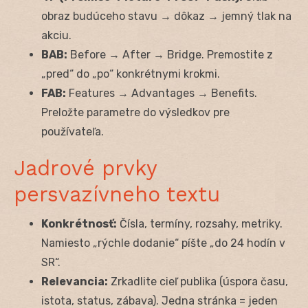
obraz budúceho stavu → dôkaz → jemný tlak na
akciu.
BAB:
Before → After → Bridge. Premostite z
„pred“ do „po“ konkrétnymi krokmi.
FAB:
Features → Advantages → Benefits.
Preložte parametre do výsledkov pre
používateľa.
Jadrové prvky
persvazívneho textu
Konkrétnosť:
Čísla, termíny, rozsahy, metriky.
Namiesto „rýchle dodanie“ píšte „do 24 hodín v
SR“.
Relevancia:
Zrkadlite cieľ publika (úspora času,
istota, status, zábava). Jedna stránka = jeden