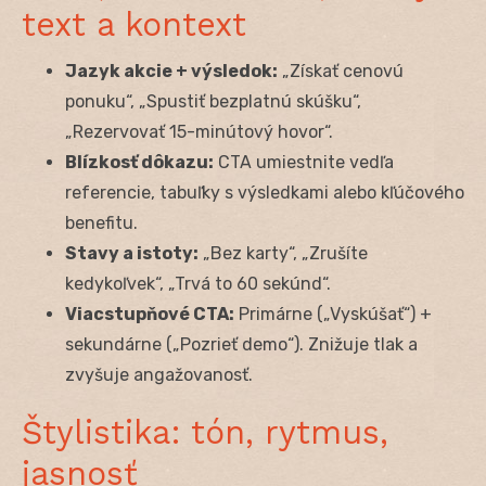
text a kontext
Jazyk akcie + výsledok:
„Získať cenovú
ponuku“, „Spustiť bezplatnú skúšku“,
„Rezervovať 15-minútový hovor“.
Blízkosť dôkazu:
CTA umiestnite vedľa
referencie, tabuľky s výsledkami alebo kľúčového
benefitu.
Stavy a istoty:
„Bez karty“, „Zrušíte
kedykoľvek“, „Trvá to 60 sekúnd“.
Viacstupňové CTA:
Primárne („Vyskúšať“) +
sekundárne („Pozrieť demo“). Znižuje tlak a
zvyšuje angažovanosť.
Štylistika: tón, rytmus,
jasnosť