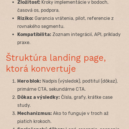
Zložitosť:
Kroky implementácie v bodoch,
časová os, podpora.
Riziko:
Garancia vrátenia, pilot, referencie z
rovnakého segmentu.
Kompatibilita:
Zoznam integrácií, API, príklady
praxe.
Štruktúra landing page,
ktorá konvertuje
Hero blok:
Nadpis (výsledok), podtitul (dôkaz),
primárne CTA, sekundárne CTA.
Dôkaz a výsledky:
Čísla, grafy, krátke case
study.
Mechanizmus:
Ako to funguje v troch až
piatich krokoch.