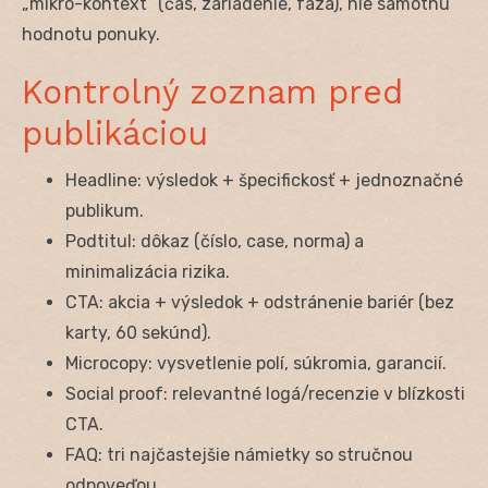
„mikro-kontext“ (čas, zariadenie, fáza), nie samotnú
hodnotu ponuky.
Kontrolný zoznam pred
publikáciou
Headline: výsledok + špecifickosť + jednoznačné
publikum.
Podtitul: dôkaz (číslo, case, norma) a
minimalizácia rizika.
CTA: akcia + výsledok + odstránenie bariér (bez
karty, 60 sekúnd).
Microcopy: vysvetlenie polí, súkromia, garancií.
Social proof: relevantné logá/recenzie v blízkosti
CTA.
FAQ: tri najčastejšie námietky so stručnou
odpoveďou.