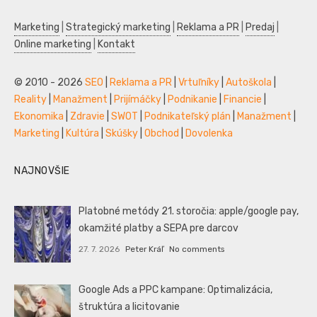
Marketing
|
Strategický marketing
|
Reklama a PR
|
Predaj
|
Online marketing
|
Kontakt
© 2010 - 2026
SEO
|
Reklama a PR
|
Vrtuľníky
|
Autoškola
|
Reality
|
Manažment
|
Prijímáčky
|
Podnikanie
|
Financie
|
Ekonomika
|
Zdravie
|
SWOT
|
Podnikateľský plán
|
Manažment
|
Marketing
|
Kultúra
|
Skúšky
|
Obchod
|
Dovolenka
NAJNOVŠIE
Platobné metódy 21. storočia: apple/google pay,
okamžité platby a SEPA pre darcov
27. 7. 2026
Peter Kráľ
No comments
Google Ads a PPC kampane: Optimalizácia,
štruktúra a licitovanie