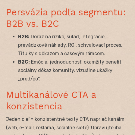
Persvázia podľa segmentu:
B2B vs. B2C
B2B:
Dôraz na riziko, súlad, integrácie,
prevádzkové náklady, ROI, schvaľovací proces.
Titulky s dôkazom a časovým rámcom.
B2C:
Emócia, jednoduchosť, okamžitý benefit,
sociálny dôkaz komunity, vizuálne ukážky
„pred/po“.
Multikanálové CTA a
konzistencia
Jeden cieľ = konzistentné texty CTA naprieč kanálmi
(web, e-mail, reklama, sociálne siete). Upravujte iba