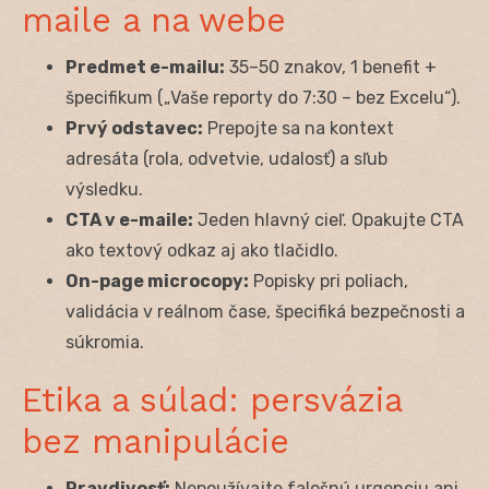
maile a na webe
Predmet e-mailu:
35–50 znakov, 1 benefit +
špecifikum („Vaše reporty do 7:30 – bez Excelu“).
Prvý odstavec:
Prepojte sa na kontext
adresáta (rola, odvetvie, udalosť) a sľub
výsledku.
CTA v e-maile:
Jeden hlavný cieľ. Opakujte CTA
ako textový odkaz aj ako tlačidlo.
On-page microcopy:
Popisky pri poliach,
validácia v reálnom čase, špecifiká bezpečnosti a
súkromia.
Etika a súlad: persvázia
bez manipulácie
Pravdivosť:
Nepoužívajte falošnú urgenciu ani