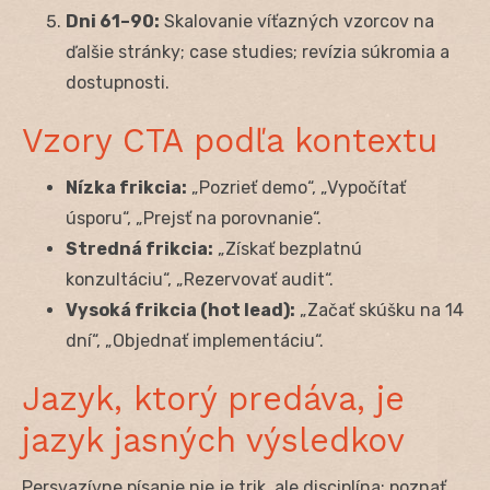
Dni 61–90:
Skalovanie víťazných vzorcov na
ďalšie stránky; case studies; revízia súkromia a
dostupnosti.
Vzory CTA podľa kontextu
Nízka frikcia:
„Pozrieť demo“, „Vypočítať
úsporu“, „Prejsť na porovnanie“.
Stredná frikcia:
„Získať bezplatnú
konzultáciu“, „Rezervovať audit“.
Vysoká frikcia (hot lead):
„Začať skúšku na 14
dní“, „Objednať implementáciu“.
Jazyk, ktorý predáva, je
jazyk jasných výsledkov
Persvazívne písanie nie je trik, ale disciplína: poznať