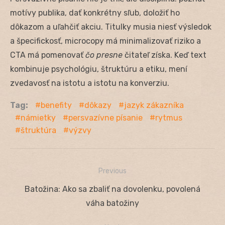
motívy publika, dať konkrétny sľub, doložiť ho
dôkazom a uľahčiť akciu. Titulky musia niesť výsledok
a špecifickosť, microcopy má minimalizovať riziko a
CTA má pomenovať
čo presne
čitateľ získa. Keď text
kombinuje psychológiu, štruktúru a etiku, mení
zvedavosť na istotu a istotu na konverziu.
Tag:
benefity
dôkazy
jazyk zákazníka
námietky
persvazívne písanie
rytmus
štruktúra
výzvy
Previous
Navigácia
Previous
Batožina: Ako sa zbaliť na dovolenku, povolená
v
post:
váha batožiny
článku