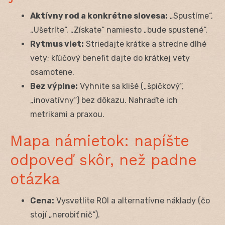
Aktívny rod a konkrétne slovesa:
„Spustíme“,
„Ušetríte“, „Získate“ namiesto „bude spustené“.
Rytmus viet:
Striedajte krátke a stredne dlhé
vety; kľúčový benefit dajte do krátkej vety
osamotene.
Bez výplne:
Vyhnite sa klišé („špičkový“,
„inovatívny“) bez dôkazu. Nahraďte ich
metrikami a praxou.
Mapa námietok: napíšte
odpoveď skôr, než padne
otázka
Cena:
Vysvetlite ROI a alternatívne náklady (čo
stojí „nerobiť nič“).