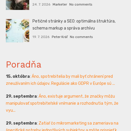
24. 7. 2026
Marketer
No comments
Petičné stránky a SEO: optimálna štruktúra,
schema markup a správa archívu
19. 7. 2026
Peter Kráľ
No comments
Poradňa
15. októbra
:
Áno, spotrebitelia by mali byť chránení pred
zneužívaním ich údajov. Regulácie ako GDPR v Európe sú ...
29. septembra
:
Áno, existuje argument, že značky môžu
manipulovať spotrebiteľské vnímanie a rozhodnutia tým, že
vyu...
29. septembra
:
Zatiaľ čo mikromarketing sa zameriava na
špecifické potreby jednotlivých subjektov a môže prispieť k...