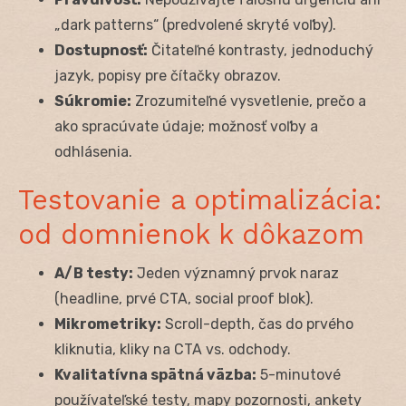
„dark patterns“ (predvolené skryté voľby).
Dostupnosť:
Čitateľné kontrasty, jednoduchý
jazyk, popisy pre čítačky obrazov.
Súkromie:
Zrozumiteľné vysvetlenie, prečo a
ako spracúvate údaje; možnosť voľby a
odhlásenia.
Testovanie a optimalizácia:
od domnienok k dôkazom
A/B testy:
Jeden významný prvok naraz
(headline, prvé CTA, social proof blok).
Mikrometriky:
Scroll-depth, čas do prvého
kliknutia, kliky na CTA vs. odchody.
Kvalitatívna spätná väzba:
5-minutové
používateľské testy, mapy pozornosti, ankety