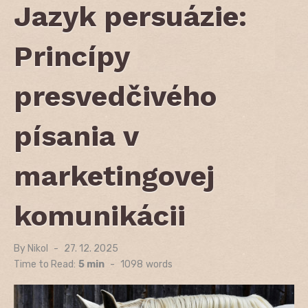
Jazyk persuázie:
Princípy
presvedčivého
písania v
marketingovej
komunikácii
By
Nikol
Posted
27. 12. 2025
on
Time to Read:
5 min
-
1098
words