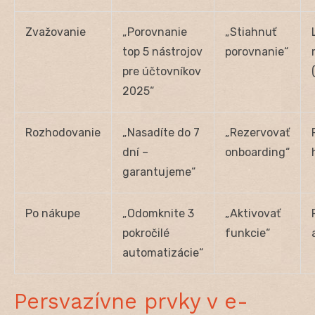
Zvažovanie
„Porovnanie
„Stiahnuť
top 5 nástrojov
porovnanie“
pre účtovníkov
2025“
Rozhodovanie
„Nasadíte do 7
„Rezervovať
dní –
onboarding“
garantujeme“
Po nákupe
„Odomknite 3
„Aktivovať
pokročilé
funkcie“
automatizácie“
Persvazívne prvky v e-