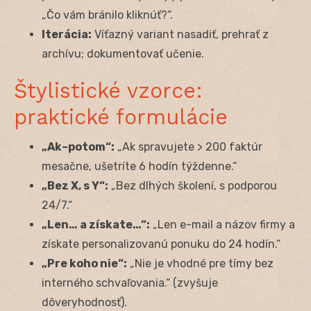
„Čo vám bránilo kliknúť?“.
Iterácia:
Víťazný variant nasadiť, prehrať z
archívu; dokumentovať učenie.
Štylistické vzorce:
praktické formulácie
„Ak–potom“:
„Ak spravujete > 200 faktúr
mesačne, ušetríte 6 hodín týždenne.“
„Bez X, s Y“:
„Bez dlhých školení, s podporou
24/7.“
„Len… a získate…“:
„Len e-mail a názov firmy a
získate personalizovanú ponuku do 24 hodín.“
„Pre koho nie“:
„Nie je vhodné pre tímy bez
interného schvaľovania.“ (zvyšuje
dôveryhodnosť).