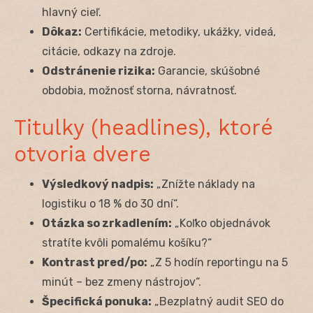
hlavný cieľ.
Dôkaz:
Certifikácie, metodiky, ukážky, videá,
citácie, odkazy na zdroje.
Odstránenie rizika:
Garancie, skúšobné
obdobia, možnosť storna, návratnosť.
Titulky (headlines), ktoré
otvoria dvere
Výsledkový nadpis:
„Znížte náklady na
logistiku o 18 % do 30 dní“.
Otázka so zrkadlením:
„Koľko objednávok
stratíte kvôli pomalému košíku?“
Kontrast pred/po:
„Z 5 hodín reportingu na 5
minút – bez zmeny nástrojov“.
Špecifická ponuka:
„Bezplatný audit SEO do