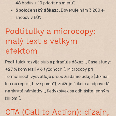
48 hodín + 10 priorít na mieru“.
Spoločenský dôkaz:
„Dôveruje nám 3 200 e-
shopov v EÚ“.
Podtitulky a microcopy:
malý text s veľkým
efektom
Podtitulok rozvíja sľub a priraďuje dôkaz („Case study:
+27 % konverzií v 6 týždňoch“). Microcopy pri
formulároch vysvetľuje
prečo
žiadame údaje („E-mail
len na report, bez spamu“), znižuje frikciu a odpovedá
na skryté námietky („Kedykoľvek sa odhlásite jedným
klikom“).
CTA (Call to Action): dizajn,