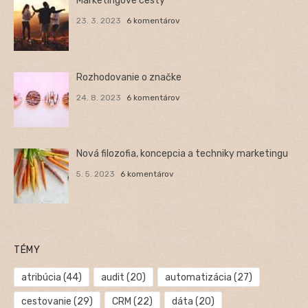
Marketingové cesty
23. 3. 2023
6 komentárov
Rozhodovanie o značke
24. 8. 2023
6 komentárov
Nová filozofia, koncepcia a techniky marketingu
5. 5. 2023
6 komentárov
TÉMY
atribúcia
(44)
audit
(20)
automatizácia
(27)
cestovanie
(29)
CRM
(22)
dáta
(20)