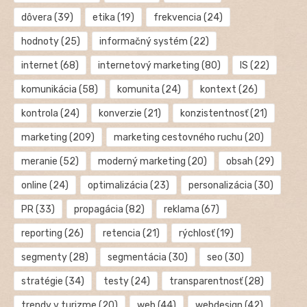
dôvera
(39)
etika
(19)
frekvencia
(24)
hodnoty
(25)
informačný systém
(22)
internet
(68)
internetový marketing
(80)
IS
(22)
komunikácia
(58)
komunita
(24)
kontext
(26)
kontrola
(24)
konverzie
(21)
konzistentnosť
(21)
marketing
(209)
marketing cestovného ruchu
(20)
meranie
(52)
moderný marketing
(20)
obsah
(29)
online
(24)
optimalizácia
(23)
personalizácia
(30)
PR
(33)
propagácia
(82)
reklama
(67)
reporting
(26)
retencia
(21)
rýchlosť
(19)
segmenty
(28)
segmentácia
(30)
seo
(30)
stratégie
(34)
testy
(24)
transparentnosť
(28)
trendy v turizme
(20)
web
(44)
webdesign
(42)