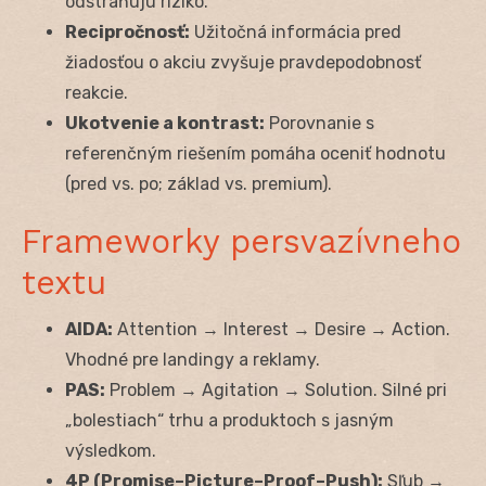
odstraňujú riziko.
Recipročnosť:
Užitočná informácia pred
žiadosťou o akciu zvyšuje pravdepodobnosť
reakcie.
Ukotvenie a kontrast:
Porovnanie s
referenčným riešením pomáha oceniť hodnotu
(pred vs. po; základ vs. premium).
Frameworky persvazívneho
textu
AIDA:
Attention → Interest → Desire → Action.
Vhodné pre landingy a reklamy.
PAS:
Problem → Agitation → Solution. Silné pri
„bolestiach“ trhu a produktoch s jasným
výsledkom.
4P (Promise–Picture–Proof–Push):
Sľub →