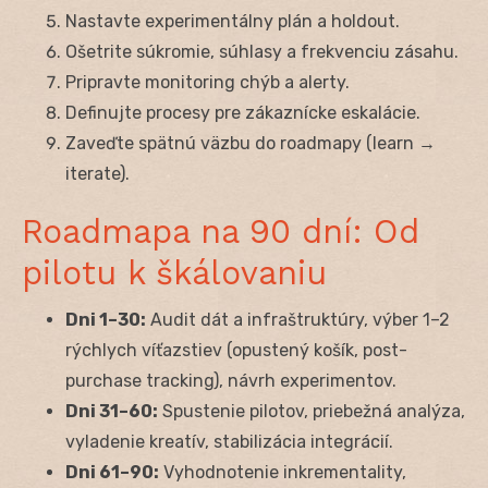
Nastavte experimentálny plán a holdout.
Ošetrite súkromie, súhlasy a frekvenciu zásahu.
Pripravte monitoring chýb a alerty.
Definujte procesy pre zákaznícke eskalácie.
Zaveďte spätnú väzbu do roadmapy (learn →
iterate).
Roadmapa na 90 dní: Od
pilotu k škálovaniu
Dni 1–30:
Audit dát a infraštruktúry, výber 1–2
rýchlych víťazstiev (opustený košík, post-
purchase tracking), návrh experimentov.
Dni 31–60:
Spustenie pilotov, priebežná analýza,
vyladenie kreatív, stabilizácia integrácií.
Dni 61–90:
Vyhodnotenie inkrementality,