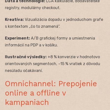
Dáta a technológie:
LCA kalkulácie, dodávateľské
registry, modulárny checkout.
Kreatíva:
Vizualizácia dopadu v jednoduchom grafe
s kontextom „čo to znamená“.
Experiment:
A/B grafickej formy a umiestnenia
informácií na PDP a v košíku.
Ilustračné výsledky:
+8 % konverzie v hodnotovo
orientovaných segmentoch, −15 % vratiek z dôvodu
nesúladu očakávaní.
Omnichannel: Prepojenie
online a offline v
kampaniach