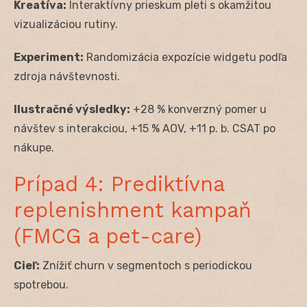
Kreatíva:
Interaktívny prieskum pleti s okamžitou
vizualizáciou rutiny.
Experiment:
Randomizácia expozície widgetu podľa
zdroja návštevnosti.
Ilustračné výsledky:
+28 % konverzný pomer u
návštev s interakciou, +15 % AOV, +11 p. b. CSAT po
nákupe.
Prípad 4: Prediktívna
replenishment kampaň
(FMCG a pet-care)
Cieľ:
Znížiť churn v segmentoch s periodickou
spotrebou.