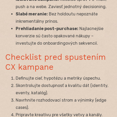
push a na webe. Zaviesť jednotný decisioning.
Slabé meranie:
Bez holdoutu nepoznáte
inkrementálny prínos.
Prehliadanie post-purchase:
Najlacnejšie
konverzie sú často opakované nákupy –
investujte do onboardingových sekvencií.
Checklist pred spustením
CX kampane
Definujte cieľ, hypotézu a metriky úspechu.
Skontrolujte dostupnosť a kvalitu dát (identity,
eventy, katalóg).
Navrhnite rozhodovací strom a výnimky (edge
cases).
Pripravte kreatívu pre všetky vetvy a kanály.