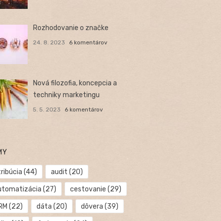
Rozhodovanie o značke
24. 8. 2023
6 komentárov
Nová filozofia, koncepcia a
techniky marketingu
5. 5. 2023
6 komentárov
MY
ribúcia
(44)
audit
(20)
utomatizácia
(27)
cestovanie
(29)
RM
(22)
dáta
(20)
dôvera
(39)