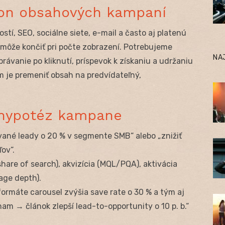
kon obsahových kampaní
í, SEO, sociálne siete, e-mail a často aj platenú
môže končiť pri počte zobrazení. Potrebujeme
NA
rávanie po kliknutí, príspevok k získaniu a udržaniu
 je premeniť obsah na predvídateľný,
a hypotéz kampane
ované leady o 20 % v segmente SMB“ alebo „znižiť
ov“.
are of search), akvizícia (MQL/PQA), aktivácia
sage depth).
ormáte carousel zvýšia save rate o 30 % a tým aj
am → článok zlepší lead-to-opportunity o 10 p. b.“