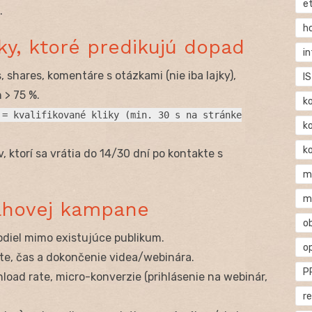
e
.
h
ky, ktoré predikujú dopad
i
 shares, komentáre s otázkami (nie iba lajky),
IS
 > 75 %.
k
 = kvalifikované kliky (min. 30 s na stránke
k
k
, ktorí sa vrátia do 14/30 dní po kontakte s
m
m
sahovej kampane
o
odiel mimo existujúce publikum.
o
te, čas a dokončenie videa/webinára.
P
oad rate, micro-konverzie (prihlásenie na webinár,
r