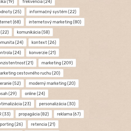
tika
(19)
frekvencia
(24)
odnoty
(25)
informačný systém
(22)
nternet
(68)
internetový marketing
(80)
(22)
komunikácia
(58)
omunita
(24)
kontext
(26)
ontrola
(24)
konverzie
(21)
onzistentnosť
(21)
marketing
(209)
arketing cestovného ruchu
(20)
eranie
(52)
moderný marketing
(20)
bsah
(29)
online
(24)
ptimalizácia
(23)
personalizácia
(30)
R
(33)
propagácia
(82)
reklama
(67)
eporting
(26)
retencia
(21)