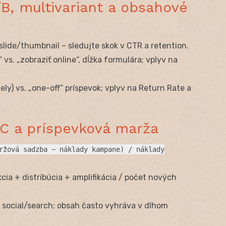
B, multivariant a obsahové
lide/thumbnail – sledujte skok v CTR a retention.
vs. „zobraziť online“, dĺžka formulára; vplyv na
ely) vs. „one-off“ príspevok; vplyv na Return Rate a
C a príspevková marža
ržová sadzba − náklady kampane) / náklady
cia + distribúcia + amplifikácia / počet nových
social/search; obsah často vyhráva v dlhom