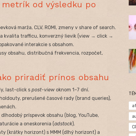
 metrík od výsledku po
pevková marža, CLV, ROMI, zmeny v share of search.
 kvalita trafficu, konverzný lievik (view → click →
 opakované interakcie s obsahom.
sy obsahu, distribučná frekvencia, rozpočet,
 ako priradiť prínos obsahu
, last-click s
post-view
oknom 1–7 dní.
TÉ
oldouty, prerušené časové rady (brand queries),
at
zmenách.
dlhodobý príspevok obsahu (blog, YouTube,
a
aturácie a oneskorenia (
adstock
).
C
ty (krátky horizont) s MMM (dlhý horizont) a