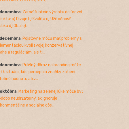
 decembra
:
Zaraď funkcie výrobku do úrovní
duktu: a) Dizajn b) Kvalita c) Užitočnosť
bku d) Obal e)...
 decembra
:
Poisťovne môžu mať problémy s
lementáciou kvôli svojej konzervatívnej
ahe a reguláciám, ale ti...
 decembra
:
Prílišný dôraz na branding môže
sť k situácii, kde percepcia značky zatieni
točnú hodnotu a kv...
 októbra
:
Marketing na zelenej lúke môže byť
odobo neudržateľný, ak ignoruje
ironmentálne a sociálne dôs...