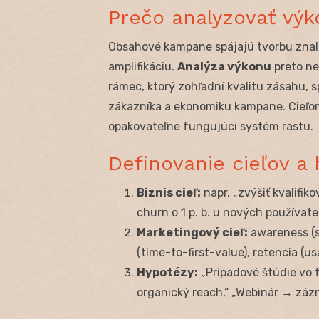
Prečo analyzovať vý
Obsahové kampane spájajú tvorbu znalost
amplifikáciu.
Analýza výkonu
preto ne
rámec, ktorý zohľadní kvalitu zásahu, sp
zákazníka a ekonomiku kampane. Cieľom
opakovateľne fungujúci systém rastu.
Definovanie cieľov 
Biznis cieľ:
napr. „zvýšiť kvalifik
churn o 1 p. b. u nových používateľ
Marketingový cieľ:
awareness (sh
(time-to-first-value), retencia (u
Hypotézy:
„Prípadové štúdie vo f
organický reach,“ „Webinár → zázn