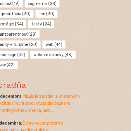
chlosť
(19)
segmenty
(28)
egmentácia
(30)
seo
(30)
tratégie
(34)
testy
(24)
ransparentnosť
(28)
rendy v turizme
(20)
web
(44)
ebdesign
(42)
webové stránky
(43)
ww
(42)
oradňa
. decembra
:
Nižšie je zaradenie uvedených
kcií do úrovní produktu podľa bežného
ketingového členenia: jadr...
 decembra
:
Dobrý večer, prosím o
racovanie uvedenej úlohy