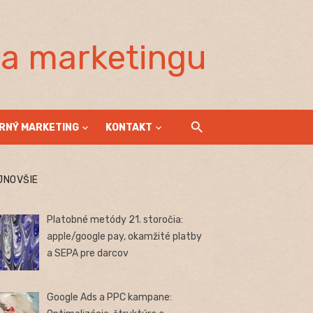
la marketingu
RNÝ MARKETING
KONTAKT
JNOVŠIE
Platobné metódy 21. storočia:
apple/google pay, okamžité platby
a SEPA pre darcov
Google Ads a PPC kampane: