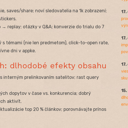
, saves/share; noví sledovatelia na 1k zobrazení;
17.
tickers.
pro
výro
→ replay; otázky v Q&A; konverzie do trialu do 7
17.
 s témami (nie len predmetom), click-to-open rate,
imp
ívne dni v appke.
pov
ch: dlhodobé efekty obsahu
17.
vie
 s interným prelinkovaním satelitov; rast query
sku
15.
ch dopytov v čase vs. konkurencia; dobrý
dlh
ch aktivít.
env
ktualizácie top 20 % článkov; porovnávajte prínos