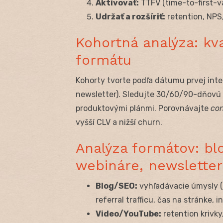
Aktivovať:
TTFV (time-to-first-v
Udržať a rozšíriť:
retention, NPS,
Kohortná analýza: kva
formátu
Kohorty tvorte podľa dátumu prvej inter
newsletter). Sledujte 30/60/90-dňovú 
produktovými plánmi. Porovnávajte
con
vyšší CLV a nižší churn.
Analýza formátov: blo
webináre, newsletter
Blog/SEO:
vyhľadávacie úmysly (i
referral trafficu, čas na stránke, 
Video/YouTube:
retention krivky