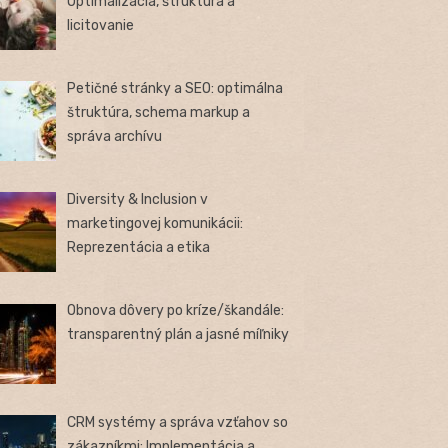
Optimalizácia, štruktúra a
licitovanie
Petičné stránky a SEO: optimálna
štruktúra, schema markup a
správa archívu
Diversity & Inclusion v
marketingovej komunikácii:
Reprezentácia a etika
Obnova dôvery po kríze/škandále:
transparentný plán a jasné míľniky
CRM systémy a správa vzťahov so
zákazníkmi: Implementácia a