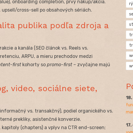
alue), onboarding completion, prvý nákup/akcia.
rý
 upsell/cross-sell po obsahových sériách.
s
lita publika podľa zdroja a
s
t
t
akcie a kanála (SEO článok vs. Reels vs.
w
retenciu, ARPU, a mieru prechodov medzi
tent-first
kohorty so
promo-first
– zvyčajne majú
w
P
g, video, sociálne siete,
18
fun
nformačný vs. transakčný), podiel organického vs.
mar
interné prekliky, asistenčné konverzie.
17.
, kapitoly (chapters) a vplyv na CTR end-screen;
vyp