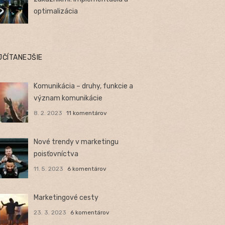
optimalizácia
JČÍTANEJŠIE
Komunikácia – druhy, funkcie a
význam komunikácie
8. 2. 2023
11 komentárov
Nové trendy v marketingu
poisťovníctva
11. 5. 2023
6 komentárov
Marketingové cesty
23. 3. 2023
6 komentárov