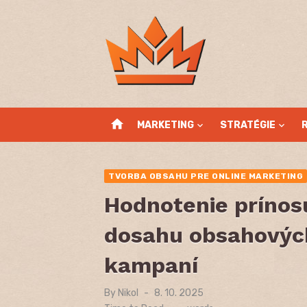
Skip
to
content
home
MARKETING
STRATÉGIE
TVORBA OBSAHU PRE ONLINE MARKETING
Hodnotenie prínos
dosahu obsahovýc
kampaní
By
Nikol
Posted
8. 10. 2025
on