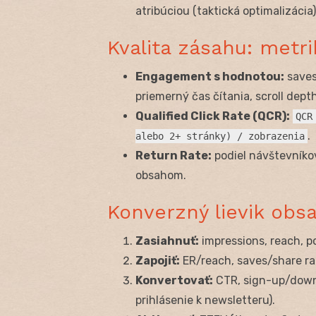
atribúciou (taktická optimalizácia)
Kvalita zásahu: metri
Engagement s hodnotou:
saves,
priemerný čas čítania, scroll depth
Qualified Click Rate (QCR):
QCR
.
alebo 2+ stránky) / zobrazenia
Return Rate:
podiel návštevníkov
obsahom.
Konverzný lievik ob
Zasiahnuť:
impressions, reach, p
Zapojiť:
ER/reach, saves/share ra
Konvertovať:
CTR, sign-up/downl
prihlásenie k newsletteru).