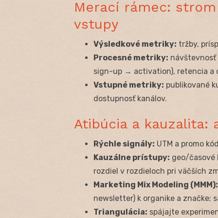
Merací rámec: strom
vstupy
Výsledkové metriky:
tržby, prís
Procesné metriky:
návštevnosť a
sign-up → activation), retencia a
Vstupné metriky:
publikované ku
dostupnosť kanálov.
Atibúcia a kauzalita:
Rýchle signály:
UTM a promo kódy
Kauzálne prístupy:
geo/časové h
rozdiel v rozdieloch pri väčších 
Marketing Mix Modeling (MMM):
newsletter) k organike a značke; s
Triangulácia:
spájajte experimen