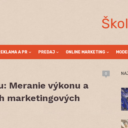
Ško
REKLAMA A PR
PREDAJ
ONLINE MARKETING
MODE
NA
0
u: Meranie výkonu a
h marketingových