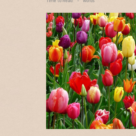
Time to Read:
-
words