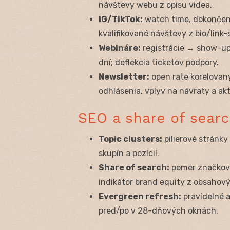
návštevy webu z opisu videa.
IG/TikTok:
watch time, dokončenie
kvalifikované návštevy z bio/link-s
Webináre:
registrácie → show-up 
dní; deflekcia ticketov podpory.
Newsletter:
open rate korelovaný
odhlásenia, vplyv na návraty a akt
SEO a share of sear
Topic clusters:
pilierové stránky
skupín a pozícií.
Share of search:
pomer značkový
indikátor brand equity z obsahový
Evergreen refresh:
pravidelné a
pred/po v 28-dňových oknách.