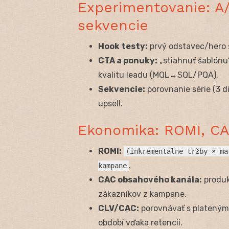
Experimentovanie: A/
sekvencie
Hook testy:
prvý odstavec/hero s
CTA a ponuky:
„stiahnuť šablónu“ 
kvalitu leadu (MQL→SQL/PQA).
Sekvencie:
porovnanie série (3 di
upsell.
Ekonomika: ROMI, CA
ROMI:
(inkrementálne tržby × ma
.
kampane
CAC obsahového kanála:
produk
zákazníkov z kampane.
CLV/CAC:
porovnávať s plateným 
období vďaka retencii.