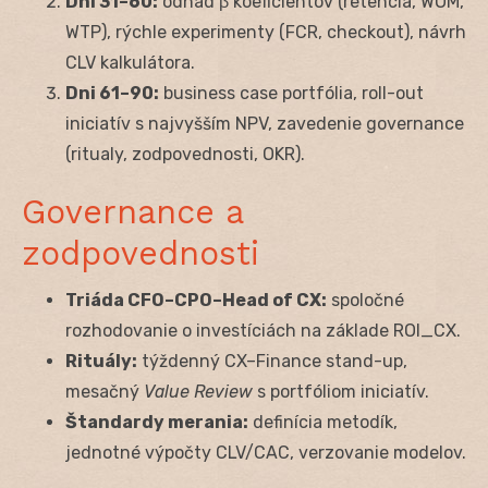
Dni 31–60:
odhad β koeficientov (retencia, WOM,
WTP), rýchle experimenty (FCR, checkout), návrh
CLV kalkulátora.
Dni 61–90:
business case portfólia, roll-out
iniciatív s najvyšším NPV, zavedenie governance
(ritualy, zodpovednosti, OKR).
Governance a
zodpovednosti
Triáda CFO–CPO–Head of CX:
spoločné
rozhodovanie o investíciách na základe ROI_CX.
Rituály:
týždenný CX–Finance stand-up,
mesačný
Value Review
s portfóliom iniciatív.
Štandardy merania:
definícia metodík,
jednotné výpočty CLV/CAC, verzovanie modelov.