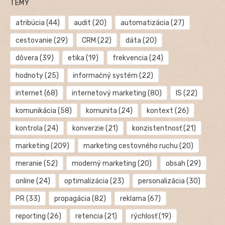
TÉMY
atribúcia
(44)
audit
(20)
automatizácia
(27)
cestovanie
(29)
CRM
(22)
dáta
(20)
dôvera
(39)
etika
(19)
frekvencia
(24)
hodnoty
(25)
informačný systém
(22)
internet
(68)
internetový marketing
(80)
IS
(22)
komunikácia
(58)
komunita
(24)
kontext
(26)
kontrola
(24)
konverzie
(21)
konzistentnosť
(21)
marketing
(209)
marketing cestovného ruchu
(20)
meranie
(52)
moderný marketing
(20)
obsah
(29)
online
(24)
optimalizácia
(23)
personalizácia
(30)
PR
(33)
propagácia
(82)
reklama
(67)
reporting
(26)
retencia
(21)
rýchlosť
(19)