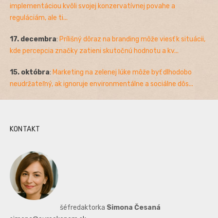
implementáciou kvôli svojej konzervatívnej povahe a
reguláciám, ale ti...
17. decembra
:
Prílišný dôraz na branding môže viesť k situácii,
kde percepcia značky zatieni skutočnú hodnotu a kv...
15. októbra
:
Marketing na zelenej lúke môže byť dlhodobo
neudržateľný, ak ignoruje environmentálne a sociálne dôs...
KONTAKT
šéfredaktorka
Simona Česaná