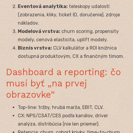
Eventová analytika:
teleskopy udalostí
(zobrazenia, kliky, ticket ID, doručenie), zdroje
nákladov.
Modelová vrstva:
churn scoring, propensity
modely, cenová elasticita, uplift modely.
Biznis vrstva:
CLV kalkulátor a ROI knižnica
dostupná produktovým, CX a finančným tímom.
Dashboard a reporting: čo
musí byť „na prvej
obrazovke“
Top-line: tržby, hrubá marža, EBIT, CLV.
CX: NPS/CSAT/CES podľa kanálov, driver
analýza, distribúcia (nie len priemer).
Retencia: churn, cohort krivky, time-to-churn.