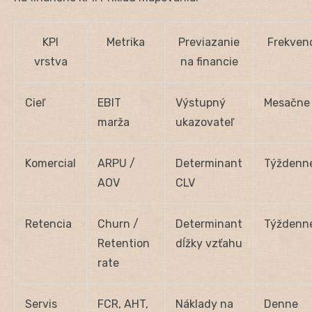
KPI
Metrika
Previazanie
Frekven
vrstva
na financie
Cieľ
EBIT
Výstupný
Mesačne
marža
ukazovateľ
Komercial
ARPU /
Determinant
Týždenn
AOV
CLV
Retencia
Churn /
Determinant
Týždenn
Retention
dĺžky vzťahu
rate
Servis
FCR, AHT,
Náklady na
Den­ne