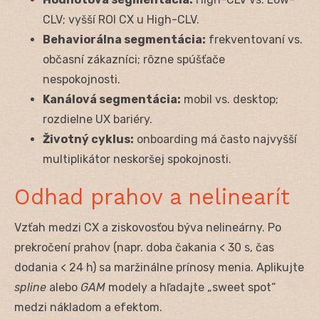
CLV; vyšší ROI CX u High-CLV.
Behaviorálna segmentácia:
frekventovaní vs.
občasní zákazníci; rôzne spúšťače
nespokojnosti.
Kanálová segmentácia:
mobil vs. desktop;
rozdielne UX bariéry.
Životný cyklus:
onboarding má často najvyšší
multiplikátor neskoršej spokojnosti.
Odhad prahov a nelinearít
Vzťah medzi CX a ziskovosťou býva nelineárny. Po
prekročení prahov (napr. doba čakania < 30 s, čas
dodania < 24 h) sa maržinálne prínosy menia. Aplikujte
spline
alebo
GAM
modely a hľadajte „sweet spot“
medzi nákladom a efektom.