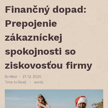
Finančný dopad:
Prepojenie
zákazníckej
spokojnosti so
ziskovosťou firmy
By
Nikol
Posted
21. 12. 2025
on
Time to Read:
-
words