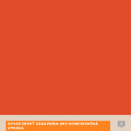
SPOKOJNOSŤ ZÁKAZNÍKA AKO KONKURENČNÁ
0
VÝHODA