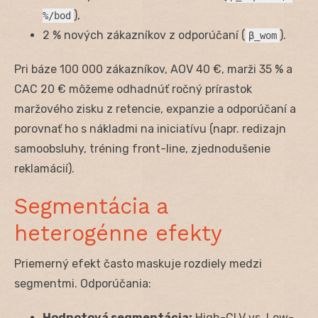
),
%/bod
2 % nových zákazníkov z odporúčaní (
).
β_wom
Pri báze 100 000 zákazníkov, AOV 40 €, marži 35 % a
CAC 20 € môžeme odhadnúť ročný prírastok
maržového zisku z retencie, expanzie a odporúčaní a
porovnať ho s nákladmi na iniciatívu (napr. redizajn
samoobsluhy, tréning front-line, zjednodušenie
reklamácií).
Segmentácia a
heterogénne efekty
Priemerný efekt často maskuje rozdiely medzi
segmentmi. Odporúčania:
Hodnotová segmentácia:
High-CLV vs. Low-