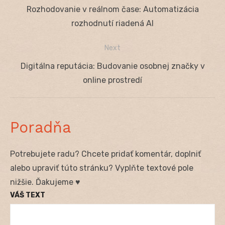
Navigácia
Previous
Rozhodovanie v reálnom čase: Automatizácia
v
post:
rozhodnutí riadená AI
článku
Next
Next
Digitálna reputácia: Budovanie osobnej značky v
post:
online prostredí
Poradňa
Potrebujete radu? Chcete pridať komentár, doplniť
alebo upraviť túto stránku? Vyplňte textové pole
nižšie. Ďakujeme ♥
VÁŠ TEXT