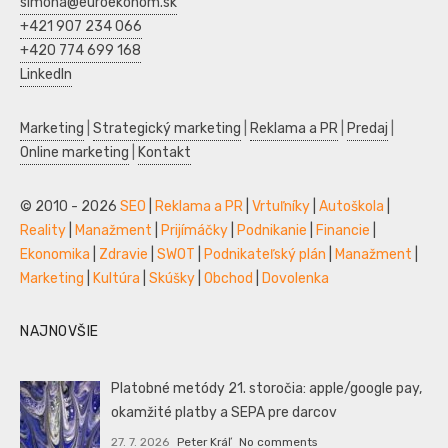
simona@euroekonom.sk
+421 907 234 066
+420 774 699 168
LinkedIn
Marketing
|
Strategický marketing
|
Reklama a PR
|
Predaj
|
Online marketing
|
Kontakt
© 2010 - 2026
SEO
|
Reklama a PR
|
Vrtuľníky
|
Autoškola
|
Reality
|
Manažment
|
Prijímáčky
|
Podnikanie
|
Financie
|
Ekonomika
|
Zdravie
|
SWOT
|
Podnikateľský plán
|
Manažment
|
Marketing
|
Kultúra
|
Skúšky
|
Obchod
|
Dovolenka
NAJNOVŠIE
Platobné metódy 21. storočia: apple/google pay,
okamžité platby a SEPA pre darcov
27. 7. 2026
Peter Kráľ
No comments