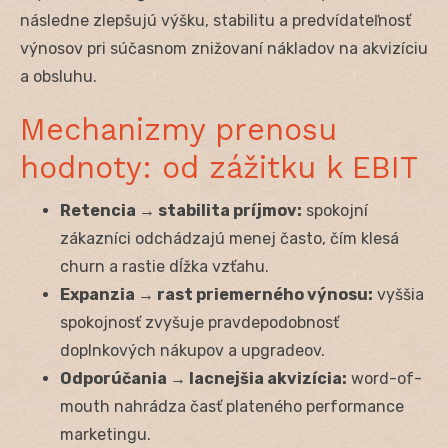
následne zlepšujú výšku, stabilitu a predvídateľnosť
výnosov pri súčasnom znižovaní nákladov na akvizíciu
a obsluhu.
Mechanizmy prenosu
hodnoty: od zážitku k EBIT
Retencia → stabilita príjmov:
spokojní
zákazníci odchádzajú menej často, čím klesá
churn a rastie dĺžka vzťahu.
Expanzia → rast priemerného výnosu:
vyššia
spokojnosť zvyšuje pravdepodobnosť
doplnkových nákupov a upgradeov.
Odporúčania → lacnejšia akvizícia:
word-of-
mouth nahrádza časť plateného performance
marketingu.