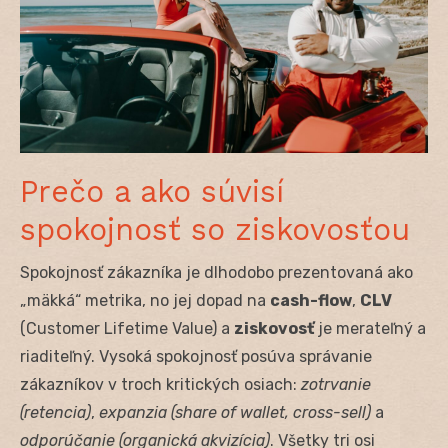
Prečo a ako súvisí
spokojnosť so ziskovosťou
Spokojnosť zákazníka je dlhodobo prezentovaná ako
„mäkká“ metrika, no jej dopad na
cash-flow
,
CLV
(Customer Lifetime Value) a
ziskovosť
je merateľný a
riaditeľný. Vysoká spokojnosť posúva správanie
zákazníkov v troch kritických osiach:
zotrvanie
(retencia)
,
expanzia (share of wallet, cross-sell)
a
odporúčanie (organická akvizícia)
. Všetky tri osi