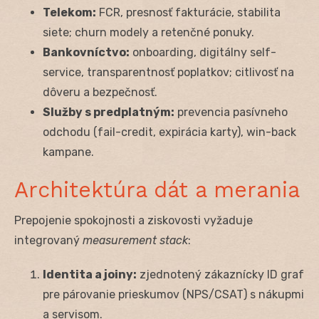
Telekom:
FCR, presnosť fakturácie, stabilita
siete; churn modely a retenčné ponuky.
Bankovníctvo:
onboarding, digitálny self-
service, transparentnosť poplatkov; citlivosť na
dôveru a bezpečnosť.
Služby s predplatným:
prevencia pasívneho
odchodu (fail-credit, expirácia karty), win-back
kampane.
Architektúra dát a merania
Prepojenie spokojnosti a ziskovosti vyžaduje
integrovaný
measurement stack
:
Identita a joiny:
zjednotený zákaznícky ID graf
pre párovanie prieskumov (NPS/CSAT) s nákupmi
a servisom.