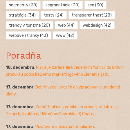
segmenty
(28)
segmentácia
(30)
seo
(30)
stratégie
(34)
testy
(24)
transparentnosť
(28)
trendy v turizme
(20)
web
(44)
webdesign
(42)
webové stránky
(43)
www
(42)
Poradňa
18. decembra
:
Nižšie je zaradenie uvedených funkcií do úrovní
produktu podľa bežného marketingového členenia: jadr...
17. decembra
:
Dobrý večer, prosím o vypracovanie uvedenej
úlohy
17. decembra
:
Zaraď funkcie výrobku do úrovní produktu: a)
Dizajn b) Kvalita c) Užitočnosť výrobku d) Obal e)...
17. decembra
:
Poisťovne môžu mať problémy s