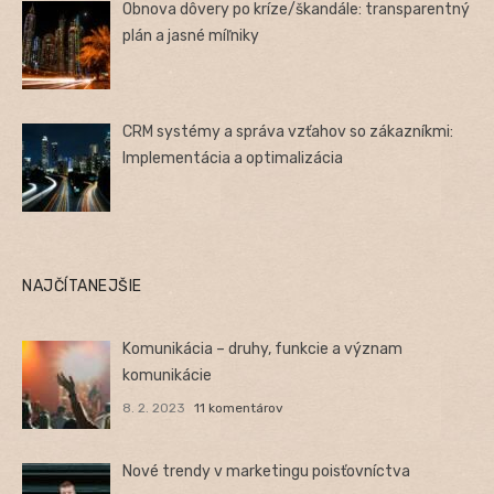
Obnova dôvery po kríze/škandále: transparentný
plán a jasné míľniky
CRM systémy a správa vzťahov so zákazníkmi:
Implementácia a optimalizácia
NAJČÍTANEJŠIE
Komunikácia – druhy, funkcie a význam
komunikácie
8. 2. 2023
11 komentárov
Nové trendy v marketingu poisťovníctva