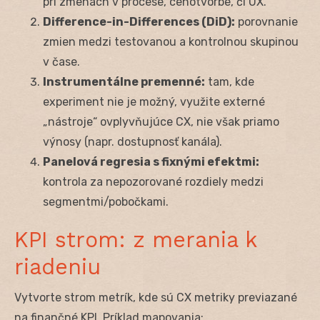
pri zmenách v procese, cenotvorbe, či UX.
Difference-in-Differences (DiD):
porovnanie
zmien medzi testovanou a kontrolnou skupinou
v čase.
Instrumentálne premenné:
tam, kde
experiment nie je možný, využite externé
„nástroje“ ovplyvňujúce CX, nie však priamo
výnosy (napr. dostupnosť kanála).
Panelová regresia s fixnými efektmi:
kontrola za nepozorované rozdiely medzi
segmentmi/pobočkami.
KPI strom: z merania k
riadeniu
Vytvorte strom metrík, kde sú CX metriky previazané
na finančné KPI. Príklad mapovania: