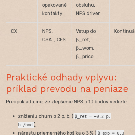
opakované
obsluhu,
kontakty
NPS driver
CX
NPS,
Vstup do
Kontinuá
CSAT, CES
β_ret,
β_wom,
β_price
Praktické odhady vplyvu:
príklad prevodu na peniaze
Predpokladajme, že zlepšenie NPS o 10 bodov vedie k:
zníženiu churn o 2 p. b. (
β_ret = −0,2 p.
),
b./bod
nárastu priemerného košíka o 3 % (
β_exp = 0,3