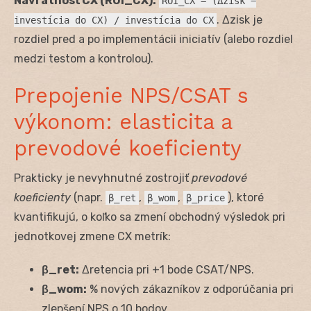
Návratnosť CX (ROI_CX):
ROI_CX = (Δzisk −
. Δzisk je
investícia do CX) / investícia do CX
rozdiel pred a po implementácii iniciatív (alebo rozdiel
medzi testom a kontrolou).
Prepojenie NPS/CSAT s
výkonom: elasticita a
prevodové koeficienty
Prakticky je nevyhnutné zostrojiť
prevodové
koeficienty
(napr.
,
,
), ktoré
β_ret
β_wom
β_price
kvantifikujú, o koľko sa zmení obchodný výsledok pri
jednotkovej zmene CX metrík:
β_ret:
Δretencia pri +1 bode CSAT/NPS.
β_wom:
% nových zákazníkov z odporúčania pri
zlepšení NPS o 10 bodov.