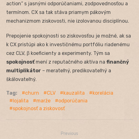
action“ s jasnými odporúčaniami, zodpovednosťou a
termínom. CX sa tak stáva priamym pákovým
mechanizmom ziskovosti, nie izolovanou disciplínou.
Prepojenie spokojnosti so ziskovosťou je možné, ak sa
k CX pristúpi ako k investičnému portfóliu riadenému
cez CLV, β koeficienty a experimenty. Tým sa
spokojnosť
mení z reputačného aktíva na
finančný
multiplikátor
– merateľný, predikovateľný a
škálovateľný.
Tag:
churn
CLV
kauzalita
korelácia
lojalita
marže
odporúčania
spokojnosť a ziskovosť
Previous