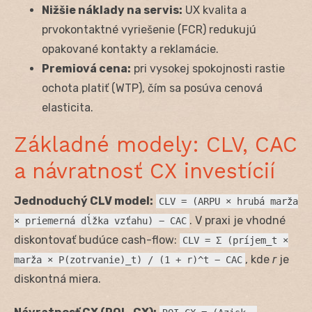
Nižšie náklady na servis:
UX kvalita a
prvokontaktné vyriešenie (FCR) redukujú
opakované kontakty a reklamácie.
Premiová cena:
pri vysokej spokojnosti rastie
ochota platiť (WTP), čím sa posúva cenová
elasticita.
Základné modely: CLV, CAC
a návratnosť CX investícií
Jednoduchý CLV model:
CLV = (ARPU × hrubá marža
. V praxi je vhodné
× priemerná dĺžka vzťahu) − CAC
diskontovať budúce cash-flow:
CLV = Σ (príjem_t ×
, kde
r
je
marža × P(zotrvanie)_t) / (1 + r)^t − CAC
diskontná miera.