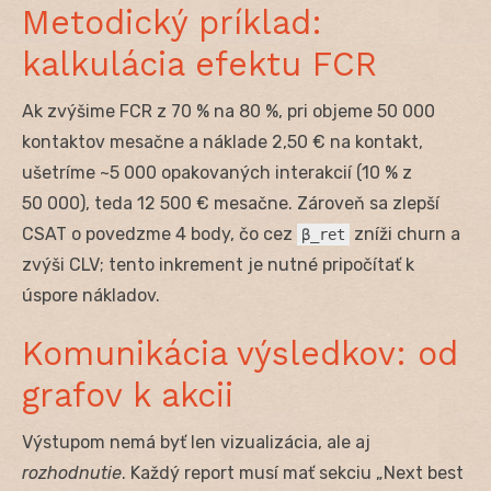
Metodický príklad:
kalkulácia efektu FCR
Ak zvýšime FCR z 70 % na 80 %, pri objeme 50 000
kontaktov mesačne a náklade 2,50 € na kontakt,
ušetríme ~5 000 opakovaných interakcií (10 % z
50 000), teda 12 500 € mesačne. Zároveň sa zlepší
CSAT o povedzme 4 body, čo cez
zníži churn a
β_ret
zvýši CLV; tento inkrement je nutné pripočítať k
úspore nákladov.
Komunikácia výsledkov: od
grafov k akcii
Výstupom nemá byť len vizualizácia, ale aj
rozhodnutie
. Každý report musí mať sekciu „Next best