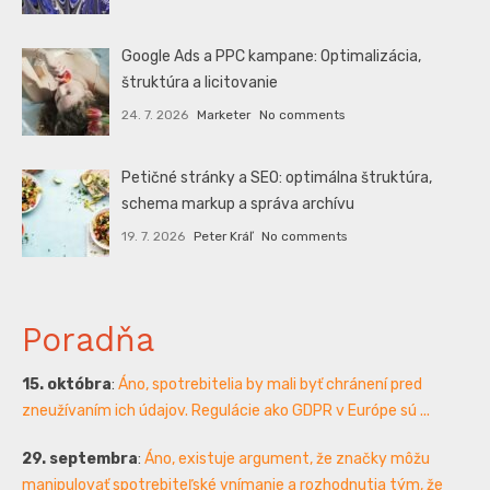
Google Ads a PPC kampane: Optimalizácia,
štruktúra a licitovanie
24. 7. 2026
Marketer
No comments
Petičné stránky a SEO: optimálna štruktúra,
schema markup a správa archívu
19. 7. 2026
Peter Kráľ
No comments
Poradňa
15. októbra
:
Áno, spotrebitelia by mali byť chránení pred
zneužívaním ich údajov. Regulácie ako GDPR v Európe sú ...
29. septembra
:
Áno, existuje argument, že značky môžu
manipulovať spotrebiteľské vnímanie a rozhodnutia tým, že