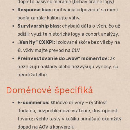
doplňte pasívne meranie (behaviorálne logy).
Response bias:
motivácia odpovedať sa mení
podľa kanála; kalibrujte váhy.
Survivorship bias:
chýbajú dáta o tých, čo už
odišli; využite historické logy a cohort analýzy.
„Vanity“ CX KPI:
izolované skóre bez väzby na
€; vždy majte prevod na CLV.
Preinvestovanie do „wow“ momentov:
ak
neznižujú náklady alebo nezvyšujú výnosy, sú
neudržateľné.
Doménové špecifiká
E-commerce:
kľúčové drivery – rýchlosť
dodania, bezproblémové vrátenie, dostupnosť
tovaru; rýchle testy v košíku prinášajú okamžitý
dopad na AOV a konverziu.