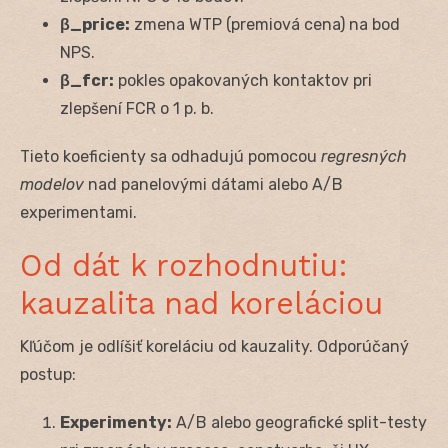
β_price:
zmena WTP (premiová cena) na bod
NPS.
β_fcr:
pokles opakovaných kontaktov pri
zlepšení FCR o 1 p. b.
Tieto koeficienty sa odhadujú pomocou
regresných
modelov
nad panelovými dátami alebo A/B
experimentami.
Od dát k rozhodnutiu:
kauzalita nad koreláciou
Kľúčom je odlíšiť koreláciu od kauzality. Odporúčaný
postup:
Experimenty:
A/B alebo geografické split-testy