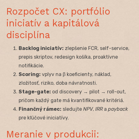
Rozpočet CX: portfólio
iniciatív a kapitálová
disciplína
Backlog iniciatív:
zlepšenie FCR, self-service,
prepis skriptov, redesign košíka, proaktívne
notifikácie.
Scoring:
vplyv na β koeficienty, náklad,
zložitosť, riziko, doba návratnosti.
Stage-gate:
od discovery → pilot → roll-out,
pričom každý gate má kvantifikované kritériá.
Finančný rámec:
sledujte
NPV
,
IRR
a
payback
pre kľúčové iniciatívy.
Meranie v produkcii: