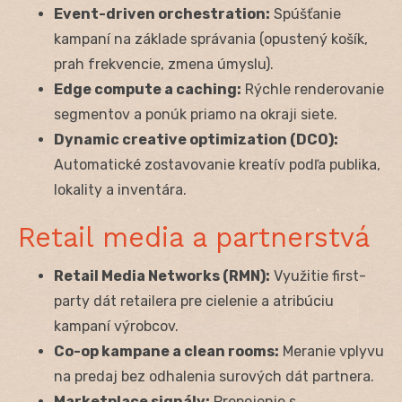
Event-driven orchestration:
Spúšťanie
kampaní na základe správania (opustený košík,
prah frekvencie, zmena úmyslu).
Edge compute a caching:
Rýchle renderovanie
segmentov a ponúk priamo na okraji siete.
Dynamic creative optimization (DCO):
Automatické zostavovanie kreatív podľa publika,
lokality a inventára.
Retail media a partnerstvá
Retail Media Networks (RMN):
Využitie first-
party dát retailera pre cielenie a atribúciu
kampaní výrobcov.
Co-op kampane a clean rooms:
Meranie vplyvu
na predaj bez odhalenia surových dát partnera.
Marketplace signály:
Prepojenie s