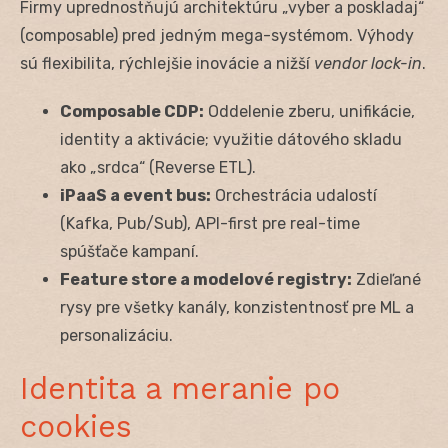
Firmy uprednostňujú architektúru „vyber a poskladaj“
(composable) pred jedným mega-systémom. Výhody
sú flexibilita, rýchlejšie inovácie a nižší
vendor lock-in
.
Composable CDP:
Oddelenie zberu, unifikácie,
identity a aktivácie; využitie dátového skladu
ako „srdca“ (Reverse ETL).
iPaaS a event bus:
Orchestrácia udalostí
(Kafka, Pub/Sub), API-first pre real-time
spúšťače kampaní.
Feature store a modelové registry:
Zdieľané
rysy pre všetky kanály, konzistentnosť pre ML a
personalizáciu.
Identita a meranie po
cookies