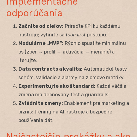
Implementačné
odporúčania
Začnite od cieľov:
Priraďte KPI ku každému
nástroju; vyhnite sa
tool-first
prístupu.
Modulárne „MVP“:
Rýchlo spustite minimálnu
os (zber → profil → aktivácia → meranie) a
iterujte.
Data contracts a kvalita:
Automatické testy
schém, validácie a alarmy na zlomové metriky.
Experimentujte ako štandard:
Každá väčšia
zmena má definovaný test a guardrails.
Zvládnite zmeny:
Enablement pre marketing a
biznis; tréning na AI nástroje a bezpečné
používanie dát.
Najčastejšie prekážky a ako