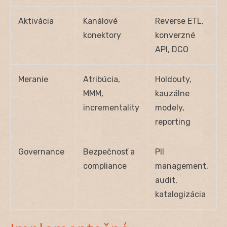
Aktivácia
Kanálové
Reverse ETL,
konektory
konverzné
API, DCO
Meranie
Atribúcia,
Holdouty,
MMM,
kauzálne
incrementality
modely,
reporting
Governance
Bezpečnosť a
PII
compliance
management,
audit,
katalogizácia