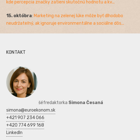
kde percepcia značky zatieni skutočnú hodnotu a kv...
15. októbra
:
Marketing na zelenej lúke môže byť dlhodobo
neudržateľný, ak ignoruje environmentálne a sociálne dôs...
KONTAKT
šéfredaktorka
Simona Česaná
simona@euroekonom.sk
+421 907 234 066
+420 774 699 168
LinkedIn