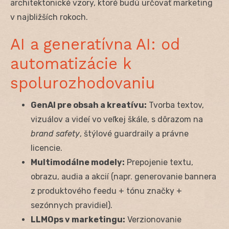
architektonické vzory, ktoré budú určovať marketing
v najbližších rokoch.
AI a generatívna AI: od
automatizácie k
spolurozhodovaniu
GenAI pre obsah a kreatívu:
Tvorba textov,
vizuálov a videí vo veľkej škále, s dôrazom na
brand safety
, štýlové guardraily a právne
licencie.
Multimodálne modely:
Prepojenie textu,
obrazu, audia a akcií (napr. generovanie bannera
z produktového feedu + tónu značky +
sezónnych pravidiel).
LLMOps v marketingu:
Verzionovanie