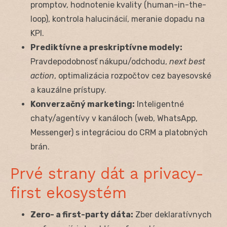
promptov, hodnotenie kvality (human-in-the-
loop), kontrola halucinácií, meranie dopadu na
KPI.
Prediktívne a preskriptívne modely:
Pravdepodobnosť nákupu/odchodu,
next best
action
, optimalizácia rozpočtov cez bayesovské
a kauzálne prístupy.
Konverzačný marketing:
Inteligentné
chaty/agentívy v kanáloch (web, WhatsApp,
Messenger) s integráciou do CRM a platobných
brán.
Prvé strany dát a privacy-
first ekosystém
Zero- a first-party dáta:
Zber deklaratívnych