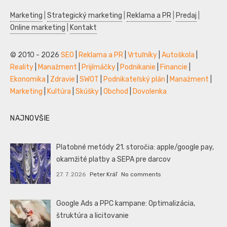
Marketing
|
Strategický marketing
|
Reklama a PR
|
Predaj
|
Online marketing
|
Kontakt
© 2010 - 2026
SEO
|
Reklama a PR
|
Vrtuľníky
|
Autoškola
|
Reality
|
Manažment
|
Prijímáčky
|
Podnikanie
|
Financie
|
Ekonomika
|
Zdravie
|
SWOT
|
Podnikateľský plán
|
Manažment
|
Marketing
|
Kultúra
|
Skúšky
|
Obchod
|
Dovolenka
NAJNOVŠIE
Platobné metódy 21. storočia: apple/google pay,
okamžité platby a SEPA pre darcov
27. 7. 2026
Peter Kráľ
No comments
Google Ads a PPC kampane: Optimalizácia,
štruktúra a licitovanie