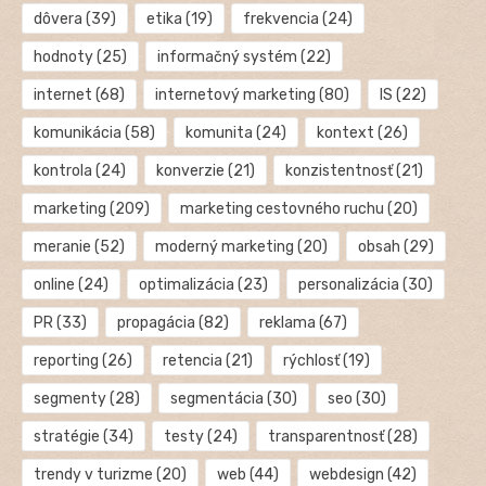
dôvera
(39)
etika
(19)
frekvencia
(24)
hodnoty
(25)
informačný systém
(22)
internet
(68)
internetový marketing
(80)
IS
(22)
komunikácia
(58)
komunita
(24)
kontext
(26)
kontrola
(24)
konverzie
(21)
konzistentnosť
(21)
marketing
(209)
marketing cestovného ruchu
(20)
meranie
(52)
moderný marketing
(20)
obsah
(29)
online
(24)
optimalizácia
(23)
personalizácia
(30)
PR
(33)
propagácia
(82)
reklama
(67)
reporting
(26)
retencia
(21)
rýchlosť
(19)
segmenty
(28)
segmentácia
(30)
seo
(30)
stratégie
(34)
testy
(24)
transparentnosť
(28)
trendy v turizme
(20)
web
(44)
webdesign
(42)