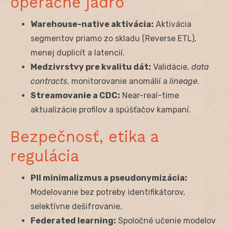
operačné jadro
Warehouse-native aktivácia:
Aktivácia
segmentov priamo zo skladu (Reverse ETL),
menej duplicít a latencií.
Medzivrstvy pre kvalitu dát:
Validácie,
data
contracts
, monitorovanie anomálií a
lineage
.
Streamovanie a CDC:
Near-real-time
aktualizácie profilov a spúšťačov kampaní.
Bezpečnosť, etika a
regulácia
PII minimalizmus a pseudonymizácia:
Modelovanie bez potreby identifikátorov,
selektívne dešifrovanie.
Federated learning:
Spoločné učenie modelov