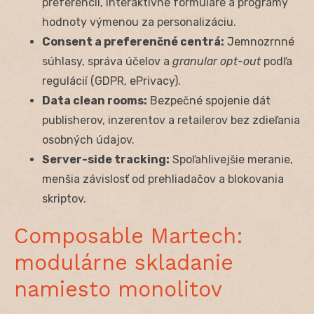
preferencií, interaktívne formuláre a programy
hodnoty výmenou za personalizáciu.
Consent a preferenčné centrá:
Jemnozrnné
súhlasy, správa účelov a
granular opt-out
podľa
regulácií (GDPR, ePrivacy).
Data clean rooms:
Bezpečné spojenie dát
publisherov, inzerentov a retailerov bez zdieľania
osobných údajov.
Server-side tracking:
Spoľahlivejšie meranie,
menšia závislosť od prehliadačov a blokovania
skriptov.
Composable Martech:
modulárne skladanie
namiesto monolitov