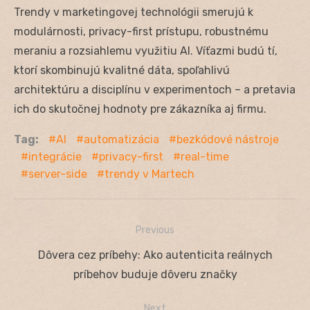
Trendy v marketingovej technológii smerujú k
modulárnosti, privacy-first prístupu, robustnému
meraniu a rozsiahlemu využitiu AI. Víťazmi budú tí,
ktorí skombinujú kvalitné dáta, spoľahlivú
architektúru a disciplínu v experimentoch – a pretavia
ich do skutočnej hodnoty pre zákazníka aj firmu.
Tag:
AI
automatizácia
bezkódové nástroje
integrácie
privacy-first
real-time
server-side
trendy v Martech
Previous
Navigácia
Previous
Dôvera cez príbehy: Ako autenticita reálnych
v
post:
príbehov buduje dôveru značky
článku
Next