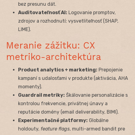
bez presunu dát.
Auditovateľnosť AI:
Logovanie promptov,
zdrojov a rozhodnutí; vysvetliteľnosť (SHAP,
LIME).
Meranie zážitku: CX
metriko-architektúra
Product analytics + marketing:
Prepojenie
kampaní s udalosťami v produkte (aktivácia, AHA
momenty).
Guardrail metriky:
Škálovanie personalizácie s
kontrolou frekvencie, privátnej únavy a
reputácie domény (email deliverability, BIMI).
Experimentačné platformy:
Globálne
holdouty,
feature flags
, multi-armed bandit pre