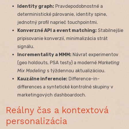
Identity graph:
Pravdepodobnostné a
deterministické párovanie, identity spine,
jednotný profil naprieč touchpointmi.
Konverzné API a event matching:
Stabilnejšie
pripisovanie konverzií, minimalizácia strát
signálu.
Incrementality a MMM:
Návrat experimentov
(geo holdouts, PSA testy) a moderné
Marketing
Mix Modeling
s týždennou aktualizáciou.
Kauzálne inferencie:
Difference-in-
differences a syntetické kontrolné skupiny v
marketingových dashboardoch.
Reálny čas a kontextová
personalizácia