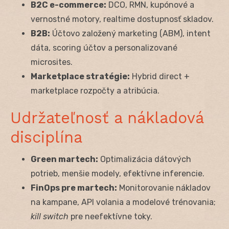
B2C e-commerce:
DCO, RMN, kupónové a
vernostné motory, realtime dostupnosť skladov.
B2B:
Účtovo založený marketing (ABM), intent
dáta, scoring účtov a personalizované
microsites.
Marketplace stratégie:
Hybrid direct +
marketplace rozpočty a atribúcia.
Udržateľnosť a nákladová
disciplína
Green martech:
Optimalizácia dátových
potrieb, menšie modely, efektívne inferencie.
FinOps pre martech:
Monitorovanie nákladov
na kampane, API volania a modelové trénovania;
kill switch
pre neefektívne toky.