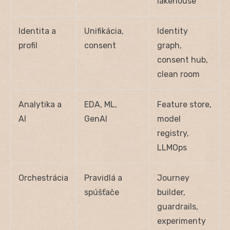
lakehouse
Identita a
Unifikácia,
Identity
profil
consent
graph,
consent hub,
clean room
Analytika a
EDA, ML,
Feature store,
AI
GenAI
model
registry,
LLMOps
Orchestrácia
Pravidlá a
Journey
spúšťače
builder,
guardrails,
experimenty