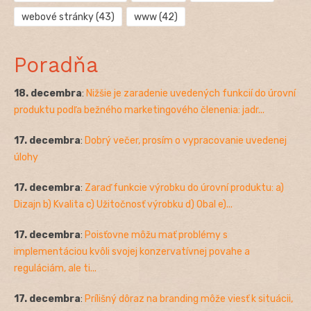
webové stránky
(43)
www
(42)
Poradňa
18. decembra
:
Nižšie je zaradenie uvedených funkcií do úrovní
produktu podľa bežného marketingového členenia: jadr...
17. decembra
:
Dobrý večer, prosím o vypracovanie uvedenej
úlohy
17. decembra
:
Zaraď funkcie výrobku do úrovní produktu: a)
Dizajn b) Kvalita c) Užitočnosť výrobku d) Obal e)...
17. decembra
:
Poisťovne môžu mať problémy s
implementáciou kvôli svojej konzervatívnej povahe a
reguláciám, ale ti...
17. decembra
:
Prílišný dôraz na branding môže viesť k situácii,