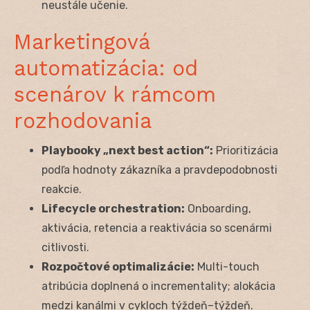
neustále učenie.
Marketingová
automatizácia: od
scenárov k rámcom
rozhodovania
Playbooky „next best action“:
Prioritizácia
podľa hodnoty zákazníka a pravdepodobnosti
reakcie.
Lifecycle orchestration:
Onboarding,
aktivácia, retencia a reaktivácia so scenármi
citlivosti.
Rozpočtové optimalizácie:
Multi-touch
atribúcia doplnená o incrementality; alokácia
medzi kanálmi v cykloch týždeň–týždeň.