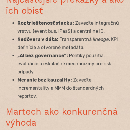
ich obísť
Roztrieštenosť stacku:
Zaveďte integračnú
vrstvu (event bus, iPaaS) a centrálne ID.
Nedôvera v dáta:
Transparentná
lineage
, KPI
definície a otvorené metadáta.
„AI bez governance“:
Politiky použitia,
evaluácie a eskalačné mechanizmy pre risk
prípady.
Meranie bez kauzality:
Zaveďte
incrementality a MMM do štandardných
reportov.
Martech ako konkurenčná
výhoda