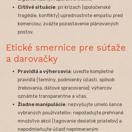
Citlivé situácie
: pri krízach (spoločenské
tragédie, konflikty) uprednostnite empatiu pred
komerciou; zvážte pozastavenie plánovaných
postov.
Etické smernice pre súťaže
a darovačky
Pravidlá a výhercovia
: uveďte kompletné
pravidlá (termíny, podmienky účasti, spôsob
žrebovania, dátové spracovanie); výhercov
oznámte transparentne a včas.
Žiadne manipulácie
: nezvyšujte umelo šance
vybraných používateľov; nepožadujte prehnané
množstvo akcií (tagovanie desiatok priateľov) a
nepodmieňujte účasť neprimeraným