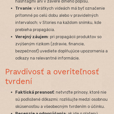
hashtagmi ani v závere dlhého popisu.
Trvanie
: v krátkych videách má byť označenie
prítomné po celú dobu alebo v pravidelných
intervaloch; v Stories na každom snímku, kde
prebieha propagácia.
Verejný záujem
: pri propagácii produktov so
zvýšeným rizikom (zdravie, financie,
bezpečnosť) uvediete doplňujúce upozornenia a
odkazy na relevantné informácie.
Pravdivosť a overiteľnosť
tvrdení
Faktická presnosť
: netvrďte prínosy, ktoré nie
sú podložené dôkazmi; rozlišujte medzi osobnou
skúsenosťou a všeobecným tvrdením o účinku.
Recenzie a odporúčania
: ak ide o platenú