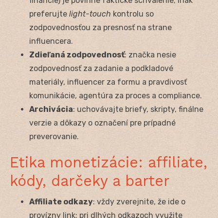
financie) je povinné faktické schválenie; inak
preferujte
light-touch
kontrolu so
zodpovednosťou za presnosť na strane
influencera.
Zdieľaná zodpovednosť
: značka nesie
zodpovednosť za zadanie a podkladové
materiály, influencer za formu a pravdivosť
komunikácie, agentúra za proces a compliance.
Archivácia
: uchovávajte briefy, skripty, finálne
verzie a dôkazy o označení pre prípadné
preverovanie.
Etika monetizácie: affiliate,
kódy, darčeky a barter
Affiliate odkazy
: vždy zverejnite, že ide o
provízny link; pri dlhých odkazoch využite