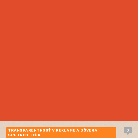
TRANSPARENTNOSŤ V REKLAME A DÔVERA
0
SPOTREBITEĽA