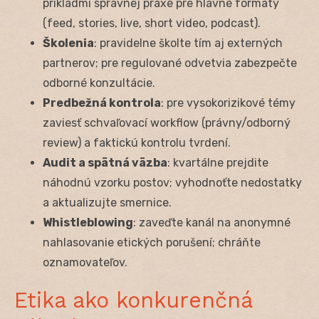
príkladmi správnej praxe pre hlavné formáty
(feed, stories, live, short video, podcast).
Školenia
: pravidelne školte tím aj externých
partnerov; pre regulované odvetvia zabezpečte
odborné konzultácie.
Predbežná kontrola
: pre vysokorizikové témy
zaviesť schvaľovací workflow (právny/odborný
review) a faktickú kontrolu tvrdení.
Audit a spätná väzba
: kvartálne prejdite
náhodnú vzorku postov; vyhodnoťte nedostatky
a aktualizujte smernice.
Whistleblowing
: zaveďte kanál na anonymné
nahlasovanie etických porušení; chráňte
oznamovateľov.
Etika ako konkurenčná