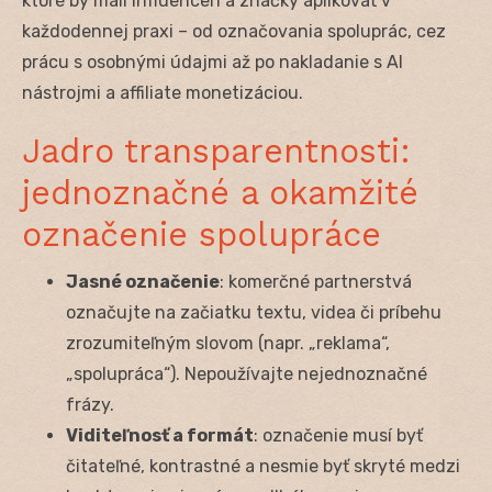
ktoré by mali influenceri a značky aplikovať v
každodennej praxi – od označovania spoluprác, cez
prácu s osobnými údajmi až po nakladanie s AI
nástrojmi a affiliate monetizáciou.
Jadro transparentnosti:
jednoznačné a okamžité
označenie spolupráce
Jasné označenie
: komerčné partnerstvá
označujte na začiatku textu, videa či príbehu
zrozumiteľným slovom (napr. „reklama“,
„spolupráca“). Nepoužívajte nejednoznačné
frázy.
Viditeľnosť a formát
: označenie musí byť
čitateľné, kontrastné a nesmie byť skryté medzi