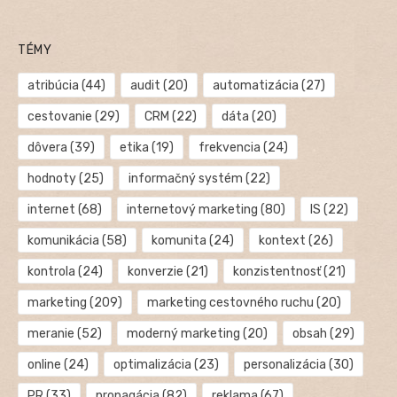
TÉMY
atribúcia
(44)
audit
(20)
automatizácia
(27)
cestovanie
(29)
CRM
(22)
dáta
(20)
dôvera
(39)
etika
(19)
frekvencia
(24)
hodnoty
(25)
informačný systém
(22)
internet
(68)
internetový marketing
(80)
IS
(22)
komunikácia
(58)
komunita
(24)
kontext
(26)
kontrola
(24)
konverzie
(21)
konzistentnosť
(21)
marketing
(209)
marketing cestovného ruchu
(20)
meranie
(52)
moderný marketing
(20)
obsah
(29)
online
(24)
optimalizácia
(23)
personalizácia
(30)
PR
(33)
propagácia
(82)
reklama
(67)