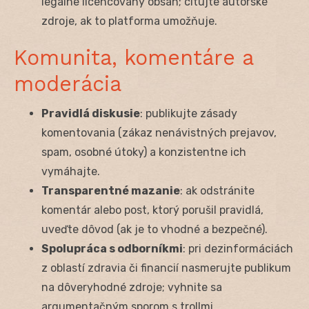
legálne licencovaný obsah; citujte autorské
zdroje, ak to platforma umožňuje.
Komunita, komentáre a
moderácia
Pravidlá diskusie
: publikujte zásady
komentovania (zákaz nenávistných prejavov,
spam, osobné útoky) a konzistentne ich
vymáhajte.
Transparentné mazanie
: ak odstránite
komentár alebo post, ktorý porušil pravidlá,
uveďte dôvod (ak je to vhodné a bezpečné).
Spolupráca s odborníkmi
: pri dezinformáciách
z oblastí zdravia či financií nasmerujte publikum
na dôveryhodné zdroje; vyhnite sa
argumentačným sporom s trollmi.