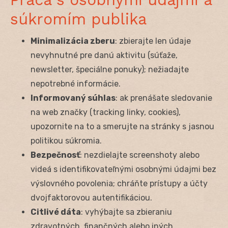
súkromím publika
Minimalizácia zberu
: zbierajte len údaje
nevyhnutné pre danú aktivitu (súťaže,
newsletter, špeciálne ponuky); nežiadajte
nepotrebné informácie.
Informovaný súhlas
: ak prenášate sledovanie
na web značky (tracking linky, cookies),
upozornite na to a smerujte na stránky s jasnou
politikou súkromia.
Bezpečnosť
: nezdielajte screenshoty alebo
videá s identifikovateľnými osobnými údajmi bez
výslovného povolenia; chráňte prístupy a účty
dvojfaktorovou autentifikáciou.
Citlivé dáta
: vyhýbajte sa zbieraniu
zdravotných, finančných alebo iných