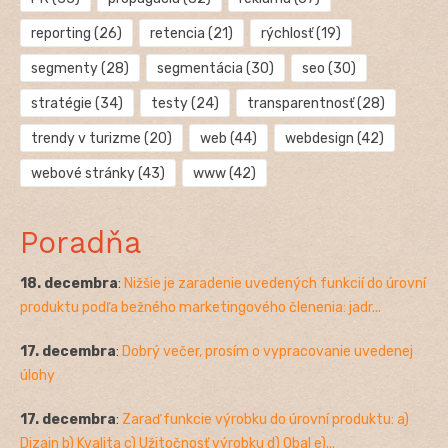
reporting
(26)
retencia
(21)
rýchlosť
(19)
segmenty
(28)
segmentácia
(30)
seo
(30)
stratégie
(34)
testy
(24)
transparentnosť
(28)
trendy v turizme
(20)
web
(44)
webdesign
(42)
webové stránky
(43)
www
(42)
Poradňa
18. decembra
:
Nižšie je zaradenie uvedených funkcií do úrovní
produktu podľa bežného marketingového členenia: jadr...
17. decembra
:
Dobrý večer, prosím o vypracovanie uvedenej
úlohy
17. decembra
:
Zaraď funkcie výrobku do úrovní produktu: a)
Dizajn b) Kvalita c) Užitočnosť výrobku d) Obal e)...