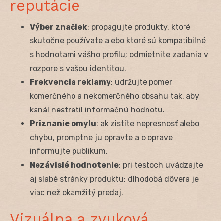
reputácie
Výber značiek
: propagujte produkty, ktoré
skutočne používate alebo ktoré sú kompatibilné
s hodnotami vášho profilu; odmietnite zadania v
rozpore s vašou identitou.
Frekvencia reklamy
: udržujte pomer
komerčného a nekomerčného obsahu tak, aby
kanál nestratil informačnú hodnotu.
Priznanie omylu
: ak zistíte nepresnosť alebo
chybu, promptne ju opravte a o oprave
informujte publikum.
Nezávislé hodnotenie
: pri testoch uvádzajte
aj slabé stránky produktu; dlhodobá dôvera je
viac než okamžitý predaj.
Vizuálna a zvuková