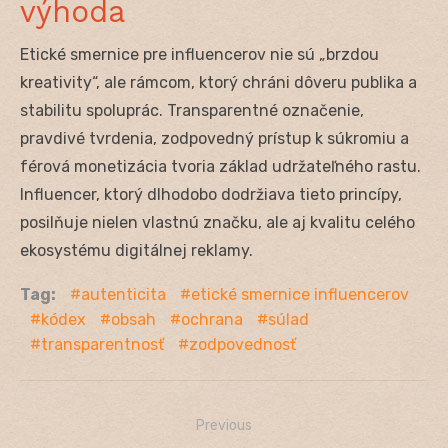
výhoda
Etické smernice pre influencerov nie sú „brzdou
kreativity“, ale rámcom, ktorý chráni dôveru publika a
stabilitu spoluprác. Transparentné označenie,
pravdivé tvrdenia, zodpovedný prístup k súkromiu a
férová monetizácia tvoria základ udržateľného rastu.
Influencer, ktorý dlhodobo dodržiava tieto princípy,
posilňuje nielen vlastnú značku, ale aj kvalitu celého
ekosystému digitálnej reklamy.
Tag:
autenticita
etické smernice influencerov
kódex
obsah
ochrana
súlad
transparentnosť
zodpovednosť
Previous