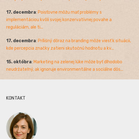
17. decembra
:
Poisťovne môžu mať problémy s
implementáciou kvôli svojej konzervatívnej povahe a
reguláciám, ale ti...
17. decembra
:
Prílišný dôraz na branding môže viesť k situácii,
kde percepcia značky zatieni skutočnú hodnotu a kv...
15. októbra
:
Marketing na zelenej lúke môže byť dlhodobo
neudržateľný, ak ignoruje environmentálne a sociálne dôs...
KONTAKT