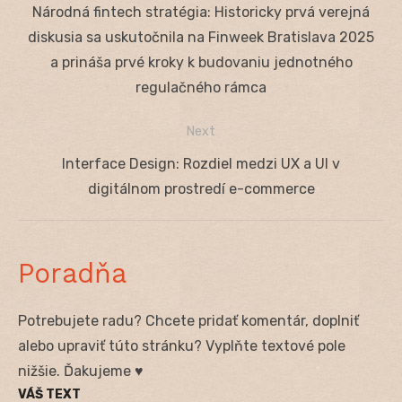
Navigácia
Previous
Národná fintech stratégia: Historicky prvá verejná
v
post:
diskusia sa uskutočnila na Finweek Bratislava 2025
článku
a prináša prvé kroky k budovaniu jednotného
regulačného rámca
Next
Next
Interface Design: Rozdiel medzi UX a UI v
post:
digitálnom prostredí e-commerce
Poradňa
Potrebujete radu? Chcete pridať komentár, doplniť
alebo upraviť túto stránku? Vyplňte textové pole
nižšie. Ďakujeme ♥
VÁŠ TEXT