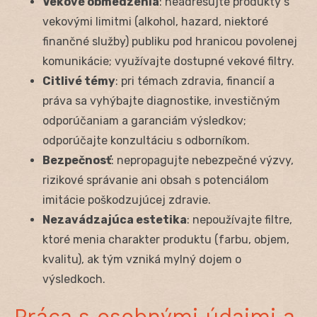
Vekové obmedzenia
: neadresujte produkty s
vekovými limitmi (alkohol, hazard, niektoré
finančné služby) publiku pod hranicou povolenej
komunikácie; využívajte dostupné vekové filtry.
Citlivé témy
: pri témach zdravia, financií a
práva sa vyhýbajte diagnostike, investičným
odporúčaniam a garanciám výsledkov;
odporúčajte konzultáciu s odborníkom.
Bezpečnosť
: nepropagujte nebezpečné výzvy,
rizikové správanie ani obsah s potenciálom
imitácie poškodzujúcej zdravie.
Nezavádzajúca estetika
: nepoužívajte filtre,
ktoré menia charakter produktu (farbu, objem,
kvalitu), ak tým vzniká mylný dojem o
výsledkoch.
Práca s osobnými údajmi a