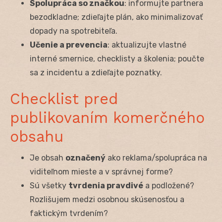
Spolupráca so značkou
: informujte partnera
bezodkladne; zdieľajte plán, ako minimalizovať
dopady na spotrebiteľa.
Učenie a prevencia
: aktualizujte vlastné
interné smernice, checklisty a školenia; poučte
sa z incidentu a zdieľajte poznatky.
Checklist pred
publikovaním komerčného
obsahu
Je obsah
označený
ako reklama/spolupráca na
viditeľnom mieste a v správnej forme?
Sú všetky
tvrdenia pravdivé
a podložené?
Rozlišujem medzi osobnou skúsenosťou a
faktickým tvrdením?