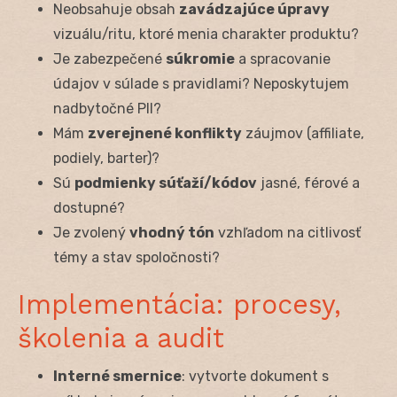
Neobsahuje obsah
zavádzajúce úpravy
vizuálu/ritu, ktoré menia charakter produktu?
Je zabezpečené
súkromie
a spracovanie
údajov v súlade s pravidlami? Neposkytujem
nadbytočné PII?
Mám
zverejnené konflikty
záujmov (affiliate,
podiely, barter)?
Sú
podmienky súťaží/kódov
jasné, férové a
dostupné?
Je zvolený
vhodný tón
vzhľadom na citlivosť
témy a stav spoločnosti?
Implementácia: procesy,
školenia a audit
Interné smernice
: vytvorte dokument s