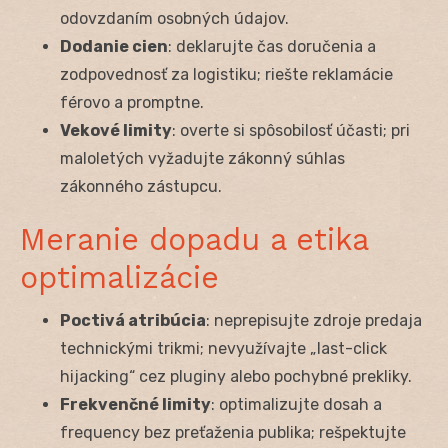
odovzdaním osobných údajov.
Dodanie cien
: deklarujte čas doručenia a
zodpovednosť za logistiku; riešte reklamácie
férovo a promptne.
Vekové limity
: overte si spôsobilosť účasti; pri
maloletých vyžadujte zákonný súhlas
zákonného zástupcu.
Meranie dopadu a etika
optimalizácie
Poctivá atribúcia
: neprepisujte zdroje predaja
technickými trikmi; nevyužívajte „last-click
hijacking“ cez pluginy alebo pochybné prekliky.
Frekvenčné limity
: optimalizujte dosah a
frequency bez preťaženia publika; rešpektujte