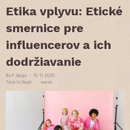
Etika vplyvu: Etické
smernice pre
influencerov a ich
dodržiavanie
By
P. Varga
Posted
15. 11. 2025
on
Time to Read:
-
words