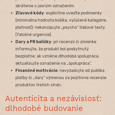
skrátenie s jasným označením.
Zľavové kódy
: explicitne uveďte podmienky
(minimálna hodnota košíka, vylúčené kategórie,
platnosť); nekoncipujte „psycho“ tlakové texty
(falošné urgencie).
Dary a PR balíčky
: pri recenzii či zmienke
informujte, že produkt bol poskytnutý
bezplatne; ak vznikne dlhodobá spolupráca,
aktualizujte označenie na „spolupráca“.
Finančné motivácie
: nevyžadujte od publika
platby či „dary“ výmenou za pozitívne recenzie
produktov tretích strán.
Autenticita a nezávislosť:
dlhodobé budovanie