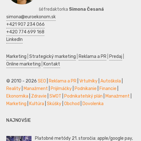
šéfredaktorka
Simona Česaná
simona@euroekonom.sk
+421 907 234 066
+420 774 699 168
LinkedIn
Marketing
|
Strategický marketing
|
Reklama a PR
|
Predaj
|
Online marketing
|
Kontakt
© 2010 - 2026
SEO
|
Reklama a PR
|
Vrtuľníky
|
Autoškola
|
Reality
|
Manažment
|
Prijímáčky
|
Podnikanie
|
Financie
|
Ekonomika
|
Zdravie
|
SWOT
|
Podnikateľský plán
|
Manažment
|
Marketing
|
Kultúra
|
Skúšky
|
Obchod
|
Dovolenka
NAJNOVŠIE
Platobné metódy 21. storočia: apple/google pay,