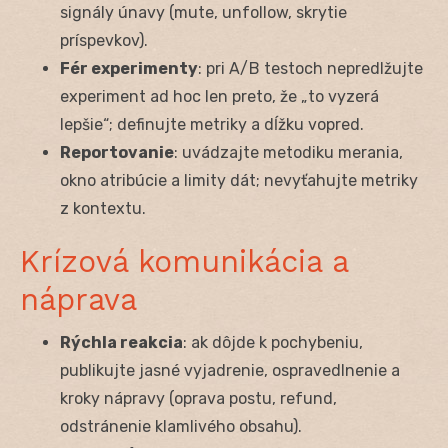
signály únavy (mute, unfollow, skrytie
príspevkov).
Fér experimenty
: pri A/B testoch nepredlžujte
experiment ad hoc len preto, že „to vyzerá
lepšie“; definujte metriky a dĺžku vopred.
Reportovanie
: uvádzajte metodiku merania,
okno atribúcie a limity dát; nevyťahujte metriky
z kontextu.
Krízová komunikácia a
náprava
Rýchla reakcia
: ak dôjde k pochybeniu,
publikujte jasné vyjadrenie, ospravedlnenie a
kroky nápravy (oprava postu, refund,
odstránenie klamlivého obsahu).