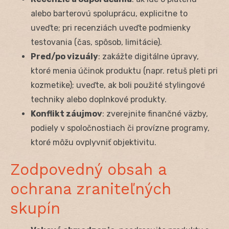
alebo barterovú spoluprácu, explicitne to
uveďte; pri recenziách uveďte podmienky
testovania (čas, spôsob, limitácie).
Pred/po vizuály
: zakážte digitálne úpravy,
ktoré menia účinok produktu (napr. retuš pleti pri
kozmetike); uveďte, ak boli použité stylingové
techniky alebo doplnkové produkty.
Konflikt záujmov
: zverejnite finančné väzby,
podiely v spoločnostiach či provízne programy,
ktoré môžu ovplyvniť objektivitu.
Zodpovedný obsah a
ochrana zraniteľných
skupín