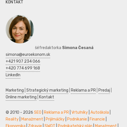
KONTAKT
šéfredaktorka
Simona Česaná
simona@euroekonom.sk
+421 907 234 066
+420 774 699 168
LinkedIn
Marketing
|
Strategický marketing
|
Reklama a PR
|
Predaj
|
Online marketing
|
Kontakt
© 2010 - 2026
SEO
|
Reklama a PR
|
Vrtuľníky
|
Autoškola
|
Reality
|
Manažment
|
Prijímáčky
|
Podnikanie
|
Financie
|
Ekonomika
|
Zdravie
|
SWOT
|
Podnikateľský plán
|
Manažment
|