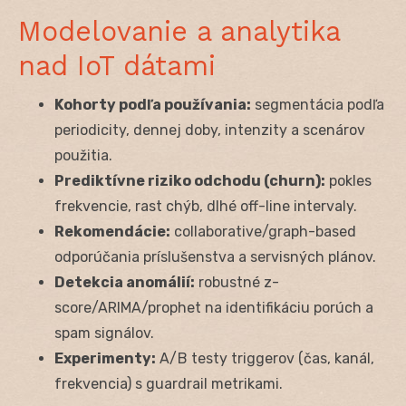
Modelovanie a analytika
nad IoT dátami
Kohorty podľa používania:
segmentácia podľa
periodicity, dennej doby, intenzity a scenárov
použitia.
Prediktívne riziko odchodu (churn):
pokles
frekvencie, rast chýb, dlhé off-line intervaly.
Rekomendácie:
collaborative/graph-based
odporúčania príslušenstva a servisných plánov.
Detekcia anomálií:
robustné z-
score/ARIMA/prophet na identifikáciu porúch a
spam signálov.
Experimenty:
A/B testy triggerov (čas, kanál,
frekvencia) s guardrail metrikami.