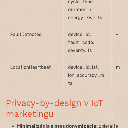
cycle_type,
duration_s,
energy_kwh, ts
FaultDetected
device_id,
–
fault_code,
severity, ts
LocationHeartbeat
device_id, lat,
m
lon, accuracy_m,
ts
Privacy-by-design v IoT
marketingu
Minimalizácia a pseudonymizácia:
zbierajte