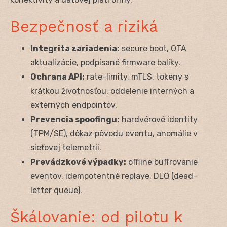
Bezpečnosť a riziká
Integrita zariadenia:
secure boot, OTA
aktualizácie, podpísané firmware balíky.
Ochrana API:
rate-limity, mTLS, tokeny s
krátkou životnosťou, oddelenie interných a
externých endpointov.
Prevencia spoofingu:
hardvérové identity
(TPM/SE), dôkaz pôvodu eventu, anomálie v
sieťovej telemetrii.
Prevádzkové výpadky:
offline buffrovanie
eventov, idempotentné replaye, DLQ (dead-
letter queue).
Škálovanie: od pilotu k