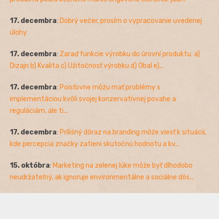
17. decembra
:
Dobrý večer, prosím o vypracovanie uvedenej
úlohy
17. decembra
:
Zaraď funkcie výrobku do úrovní produktu: a)
Dizajn b) Kvalita c) Užitočnosť výrobku d) Obal e)...
17. decembra
:
Poisťovne môžu mať problémy s
implementáciou kvôli svojej konzervatívnej povahe a
reguláciám, ale ti...
17. decembra
:
Prílišný dôraz na branding môže viesť k situácii,
kde percepcia značky zatieni skutočnú hodnotu a kv...
15. októbra
:
Marketing na zelenej lúke môže byť dlhodobo
neudržateľný, ak ignoruje environmentálne a sociálne dôs...