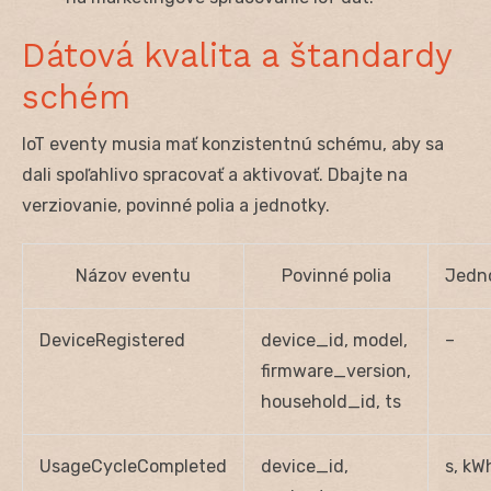
Dátová kvalita a štandardy
schém
IoT eventy musia mať konzistentnú schému, aby sa
dali spoľahlivo spracovať a aktivovať. Dbajte na
verziovanie, povinné polia a jednotky.
Názov eventu
Povinné polia
Jedn
DeviceRegistered
device_id, model,
–
firmware_version,
household_id, ts
UsageCycleCompleted
device_id,
s, kW