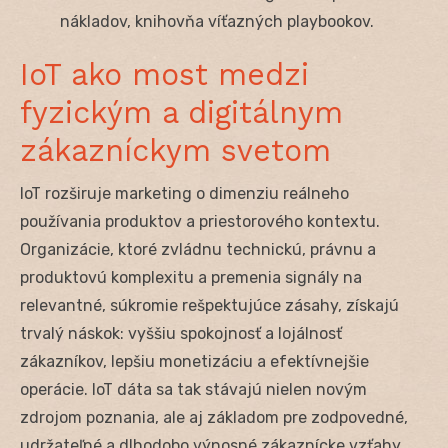
nákladov, knihovňa víťazných playbookov.
IoT ako most medzi
fyzickým a digitálnym
zákazníckym svetom
IoT rozširuje marketing o dimenziu reálneho
používania produktov a priestorového kontextu.
Organizácie, ktoré zvládnu technickú, právnu a
produktovú komplexitu a premenia signály na
relevantné, súkromie rešpektujúce zásahy, získajú
trvalý náskok: vyššiu spokojnosť a lojálnosť
zákazníkov, lepšiu monetizáciu a efektívnejšie
operácie. IoT dáta sa tak stávajú nielen novým
zdrojom poznania, ale aj základom pre zodpovedné,
udržateľné a dlhodobo výnosné zákaznícke vzťahy.