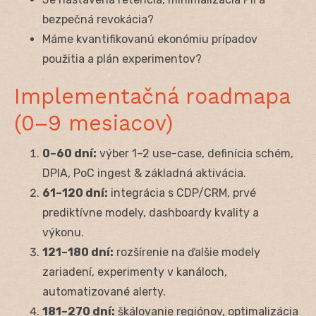
bezpečná revokácia?
Máme kvantifikovanú ekonómiu prípadov
použitia a plán experimentov?
Implementačná roadmapa
(0–9 mesiacov)
0–60 dní:
výber 1–2 use-case, definícia schém,
DPIA, PoC ingest & základná aktivácia.
61–120 dní:
integrácia s CDP/CRM, prvé
prediktívne modely, dashboardy kvality a
výkonu.
121–180 dní:
rozšírenie na ďalšie modely
zariadení, experimenty v kanáloch,
automatizované alerty.
181–270 dní:
škálovanie regiónov, optimalizácia