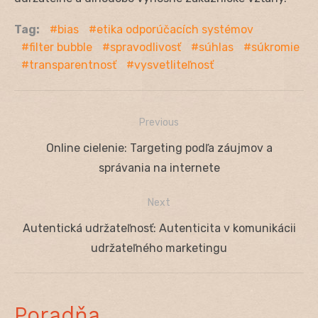
Tag:
bias
etika odporúčacích systémov
filter bubble
spravodlivosť
súhlas
súkromie
transparentnosť
vysvetliteľnosť
Previous
Navigácia
Previous
Online cielenie: Targeting podľa záujmov a
v
post:
správania na internete
článku
Next
Next
Autentická udržateľnosť: Autenticita v komunikácii
post:
udržateľného marketingu
Poradňa