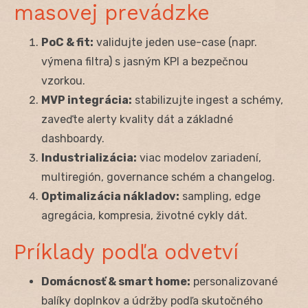
masovej prevádzke
PoC & fit:
validujte jeden use-case (napr.
výmena filtra) s jasným KPI a bezpečnou
vzorkou.
MVP integrácia:
stabilizujte ingest a schémy,
zaveďte alerty kvality dát a základné
dashboardy.
Industrializácia:
viac modelov zariadení,
multiregión, governance schém a changelog.
Optimalizácia nákladov:
sampling, edge
agregácia, kompresia, životné cykly dát.
Príklady podľa odvetví
Domácnosť & smart home:
personalizované
balíky doplnkov a údržby podľa skutočného