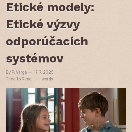
Etické modely:
Etické výzvy
odporúčacích
systémov
By
P. Varga
Posted
17. 7. 2025
on
Time to Read:
-
words