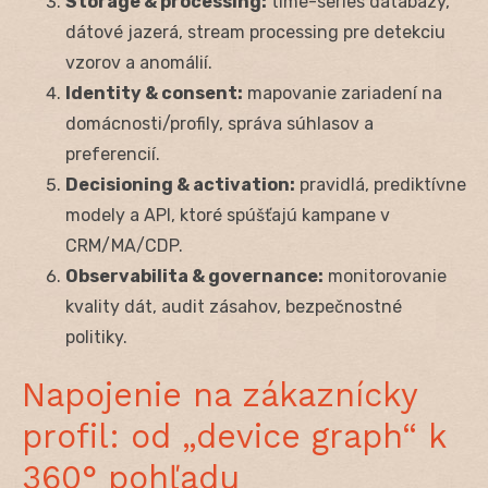
Storage & processing:
time-series databázy,
dátové jazerá, stream processing pre detekciu
vzorov a anomálií.
Identity & consent:
mapovanie zariadení na
domácnosti/profily, správa súhlasov a
preferencií.
Decisioning & activation:
pravidlá, prediktívne
modely a API, ktoré spúšťajú kampane v
CRM/MA/CDP.
Observabilita & governance:
monitorovanie
kvality dát, audit zásahov, bezpečnostné
politiky.
Napojenie na zákaznícky
profil: od „device graph“ k
360° pohľadu