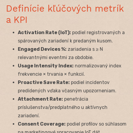
Definície kľúčových metrík
a KPI
Activation Rate (IoT):
podiel registrovaných a
spárovaných zariadení k predaným kusom.
Engaged Devices %:
zariadenia s ≥ N
relevantnými eventmi za obdobie.
Usage Intensity Index:
normalizovaný index
frekvencie × trvania × funkcií.
Proactive Save Rate:
podiel incidentov
predídených vďaka včasným upozorneniam.
Attachment Rate:
penetrácia
príslušenstva/predplatného u aktívnych
zariadení.
Consent Coverage:
podiel profilov so súhlasom
na marketingové spracovanie IoT dát.