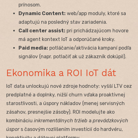
prínosom.
Dynamic Content:
web/app moduly, ktoré sa
adaptujú na posledný stav zariadenia.
Call center assist:
pri prichádzajúcom hovore
má agent kontext IoT a odporúčané kroky.
Paid media:
potláčanie/aktivácia kampaní podľa
signálov (napr. potlačiť ak už zákazník dokúpil).
Ekonomika a ROI IoT dát
IoT data unlockujú nové zdroje hodnoty: vyšší LTV cez
predplatné a doplnky, nižší churn vďaka proaktívnej
starostlivosti, a úspory nákladov (menej servisných
zásahov, presnejšie zásoby). ROI modelujte ako
kombináciu
inkrementálnych tržieb
a
prevádzkových
úspor
s časovým rozlíšením investícií do hardvéru,
konektivity a dátovej platformy.