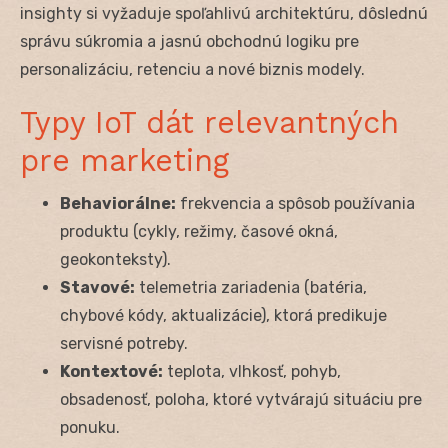
insighty si vyžaduje spoľahlivú architektúru, dôslednú
správu súkromia a jasnú obchodnú logiku pre
personalizáciu, retenciu a nové biznis modely.
Typy IoT dát relevantných
pre marketing
Behaviorálne:
frekvencia a spôsob používania
produktu (cykly, režimy, časové okná,
geokonteksty).
Stavové:
telemetria zariadenia (batéria,
chybové kódy, aktualizácie), ktorá predikuje
servisné potreby.
Kontextové:
teplota, vlhkosť, pohyb,
obsadenosť, poloha, ktoré vytvárajú situáciu pre
ponuku.