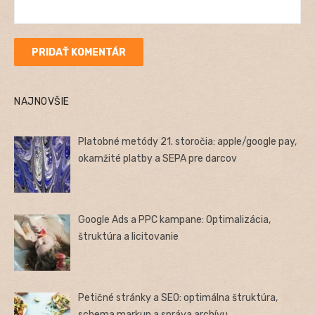
NAJNOVŠIE
Platobné metódy 21. storočia: apple/google pay,
okamžité platby a SEPA pre darcov
Google Ads a PPC kampane: Optimalizácia,
štruktúra a licitovanie
Petičné stránky a SEO: optimálna štruktúra,
schema markup a správa archívu