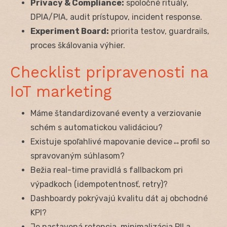
Privacy & Compliance:
spoločné rituály,
DPIA/PIA, audit prístupov, incident response.
Experiment Board:
priorita testov, guardrails,
proces škálovania výhier.
Checklist pripravenosti na
IoT marketing
Máme štandardizované eventy a verziovanie
schém s automatickou validáciou?
Existuje spoľahlivé mapovanie device↔profil so
spravovaným súhlasom?
Bežia real-time pravidlá s fallbackom pri
výpadkoch (idempotentnosť, retry)?
Dashboardy pokrývajú kvalitu dát aj obchodné
KPI?
Je nastavená retencia, minimalizácia PII a