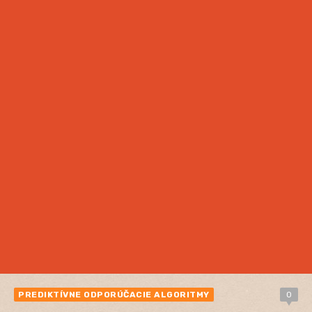
PREDIKTÍVNE ODPORÚČACIE ALGORITMY
0