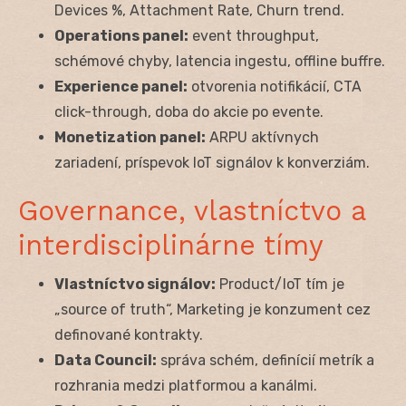
Devices %, Attachment Rate, Churn trend.
Operations panel:
event throughput,
schémové chyby, latencia ingestu, offline buffre.
Experience panel:
otvorenia notifikácií, CTA
click-through, doba do akcie po evente.
Monetization panel:
ARPU aktívnych
zariadení, príspevok IoT signálov k konverziám.
Governance, vlastníctvo a
interdisciplinárne tímy
Vlastníctvo signálov:
Product/IoT tím je
„source of truth“, Marketing je konzument cez
definované kontrakty.
Data Council:
správa schém, definícií metrík a
rozhrania medzi platformou a kanálmi.