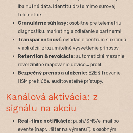
iba nutné dáta, identitu držte mimo surovej
telemetrie.
Granulárne súhlasy:
osobitne pre telemetriu,
diagnostiku, marketing a zdieľanie s partnermi.
Transparentnosť:
ovládacie centrum súkromia
v aplikácii; zrozumiteľné vysvetlenie prínosov.
Retention & revokácia:
automatické mazanie,
reverzibilné mapovanie device↔profil.
Bezpečný prenos a uloženie:
E2E šifrovanie,
HSM pre kľúče, auditovateľné prístupy.
Kanálová aktivácia: z
signálu na akciu
Real-time notifikácie:
push/SMS/e-mail po
evente (napr. „filter na výmenu“), s osobným