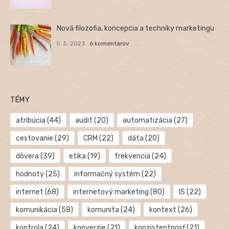
Nová filozofia, koncepcia a techniky marketingu
5. 5. 2023
6 komentárov
TÉMY
atribúcia
(44)
audit
(20)
automatizácia
(27)
cestovanie
(29)
CRM
(22)
dáta
(20)
dôvera
(39)
etika
(19)
frekvencia
(24)
hodnoty
(25)
informačný systém
(22)
internet
(68)
internetový marketing
(80)
IS
(22)
komunikácia
(58)
komunita
(24)
kontext
(26)
kontrola
(24)
konverzie
(21)
konzistentnosť
(21)