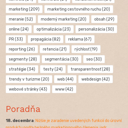
marketing
(209)
marketing cestovného ruchu
(20)
meranie
(52)
moderný marketing
(20)
obsah
(29)
online
(24)
optimalizácia
(23)
personalizácia
(30)
PR
(33)
propagácia
(82)
reklama
(67)
reporting
(26)
retencia
(21)
rýchlosť
(19)
segmenty
(28)
segmentácia
(30)
seo
(30)
stratégie
(34)
testy
(24)
transparentnosť
(28)
trendy v turizme
(20)
web
(44)
webdesign
(42)
webové stránky
(43)
www
(42)
Poradňa
18. decembra
:
Nižšie je zaradenie uvedených funkcií do úrovní
produktu podľa bežného marketingového členenia: jadr...