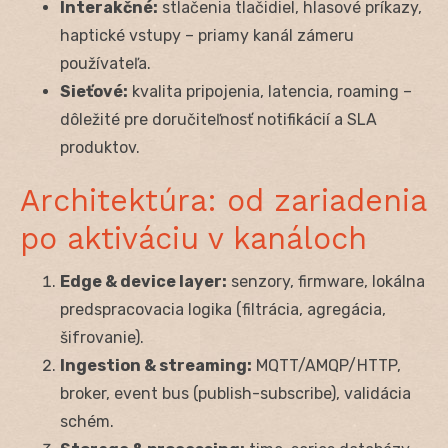
Interakčné:
stlačenia tlačidiel, hlasové príkazy,
haptické vstupy – priamy kanál zámeru
používateľa.
Sieťové:
kvalita pripojenia, latencia, roaming –
dôležité pre doručiteľnosť notifikácií a SLA
produktov.
Architektúra: od zariadenia
po aktiváciu v kanáloch
Edge & device layer:
senzory, firmware, lokálna
predspracovacia logika (filtrácia, agregácia,
šifrovanie).
Ingestion & streaming:
MQTT/AMQP/HTTP,
broker, event bus (publish-subscribe), validácia
schém.