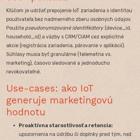
Kľúčom je udržať prepojenie IoT zariadenia s identitou
používateľa bez nadmerného zberu osobných údajov.
Použite
pseudonymizované identifikátory
(device_id,
household_id) a väzby s CRM/CIAM cez explicitné
akcie (registrácia zariadenia, párovanie v aplikácii).
Súhlasy musia byť granulárne (telemetria vs.
marketing), časovo sledované a jednoducho
revokovateľné.
Use-cases: ako IoT
generuje marketingovú
hodnotu
Proaktívna starostlivosť a retencia:
upozornenia na údržbu či doplnky pred tým, než