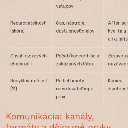
vstupov
Reparovateľnosť
Čas, nástroje,
After-sa
(skóre)
dostupnosť dielov
kvalita a
cirkularit
Obsah rizikových
Počet/koncentrácia
Zdravot
chemikálií
zakázaných látok
nezávad
Recyklovateľnosť
Podiel hmoty
Koniec
(%)
recyklovateľnej v
životnost
praxi
Komunikácia: kanály,
formáty a dôkazné prvky