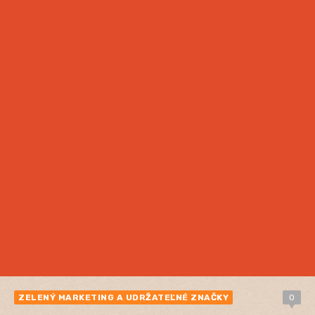
ZELENÝ MARKETING A UDRŽATEĽNÉ ZNAČKY
0