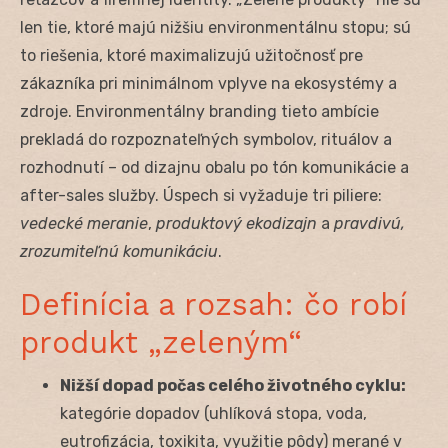
len tie, ktoré majú nižšiu environmentálnu stopu; sú
to riešenia, ktoré maximalizujú užitočnosť pre
zákazníka pri minimálnom vplyve na ekosystémy a
zdroje. Environmentálny branding tieto ambície
prekladá do rozpoznateľných symbolov, rituálov a
rozhodnutí – od dizajnu obalu po tón komunikácie a
after-sales služby. Úspech si vyžaduje tri piliere:
vedecké meranie
,
produktový ekodizajn
a
pravdivú,
zrozumiteľnú komunikáciu
.
Definícia a rozsah: čo robí
produkt „zeleným“
Nižší dopad počas celého životného cyklu:
kategórie dopadov (uhlíková stopa, voda,
eutrofizácia, toxikita, využitie pôdy) merané v