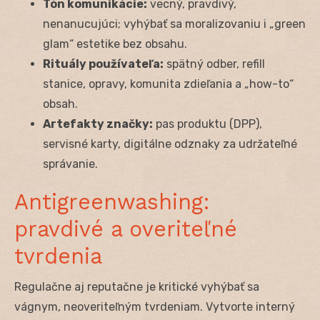
Tón komunikácie:
vecný, pravdivý,
nenanucujúci; vyhýbať sa moralizovaniu i „green
glam“ estetike bez obsahu.
Rituály používateľa:
spätný odber, refill
stanice, opravy, komunita zdieľania a „how-to“
obsah.
Artefakty značky:
pas produktu (DPP),
servisné karty, digitálne odznaky za udržateľné
správanie.
Antigreenwashing:
pravdivé a overiteľné
tvrdenia
Regulačne aj reputačne je kritické vyhýbať sa
vágnym, neoveriteľným tvrdeniam. Vytvorte interný