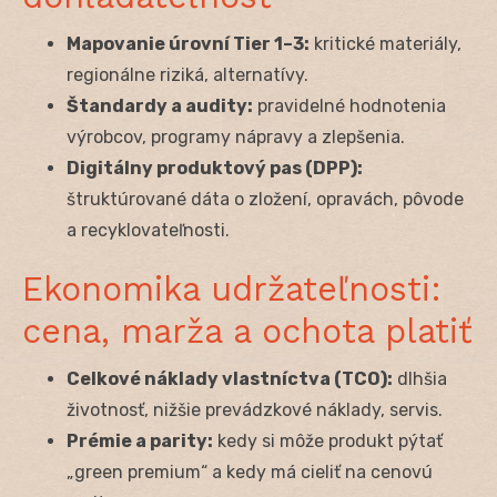
Mapovanie úrovní Tier 1–3:
kritické materiály,
regionálne riziká, alternatívy.
Štandardy a audity:
pravidelné hodnotenia
výrobcov, programy nápravy a zlepšenia.
Digitálny produktový pas (DPP):
štruktúrované dáta o zložení, opravách, pôvode
a recyklovateľnosti.
Ekonomika udržateľnosti:
cena, marža a ochota platiť
Celkové náklady vlastníctva (TCO):
dlhšia
životnosť, nižšie prevádzkové náklady, servis.
Prémie a parity:
kedy si môže produkt pýtať
„green premium“ a kedy má cieliť na cenovú