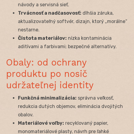
návody a servisná sieť.
Trvácnosť a nadčasovosť:
dlhšia záruka,
aktualizovateľný softvér, dizajn, ktorý „morálne“
nestarne.
Čistota materiálov:
nízka kontaminácia
aditívami a farbivami; bezpečné alternatívy.
Obaly: od ochrany
produktu po nosič
udržateľnej identity
Funkčná minimalizácia:
správna veľkosť,
redukcia dutých objemov, eliminácia dvojitých
obalov.
Materiálové voľby:
recyklovaný papier,
monomateriálové plasty, návrh pre ľahké