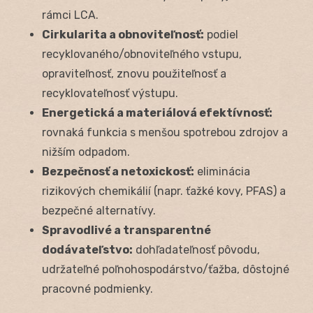
rámci LCA.
Cirkularita a obnoviteľnosť:
podiel
recyklovaného/obnoviteľného vstupu,
opraviteľnosť, znovu použiteľnosť a
recyklovateľnosť výstupu.
Energetická a materiálová efektívnosť:
rovnaká funkcia s menšou spotrebou zdrojov a
nižším odpadom.
Bezpečnosť a netoxickosť:
eliminácia
rizikových chemikálií (napr. ťažké kovy, PFAS) a
bezpečné alternatívy.
Spravodlivé a transparentné
dodávateľstvo:
dohľadateľnosť pôvodu,
udržateľné poľnohospodárstvo/ťažba, dôstojné
pracovné podmienky.