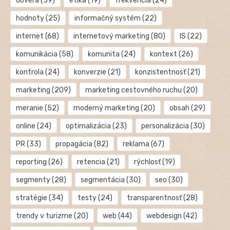
dôvera
(39)
etika
(19)
frekvencia
(24)
hodnoty
(25)
informačný systém
(22)
internet
(68)
internetový marketing
(80)
IS
(22)
komunikácia
(58)
komunita
(24)
kontext
(26)
kontrola
(24)
konverzie
(21)
konzistentnosť
(21)
marketing
(209)
marketing cestovného ruchu
(20)
meranie
(52)
moderný marketing
(20)
obsah
(29)
online
(24)
optimalizácia
(23)
personalizácia
(30)
PR
(33)
propagácia
(82)
reklama
(67)
reporting
(26)
retencia
(21)
rýchlosť
(19)
segmenty
(28)
segmentácia
(30)
seo
(30)
stratégie
(34)
testy
(24)
transparentnosť
(28)
trendy v turizme
(20)
web
(44)
webdesign
(42)