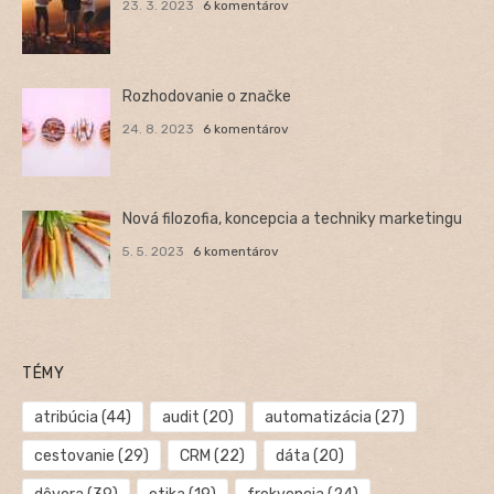
23. 3. 2023
6 komentárov
Rozhodovanie o značke
24. 8. 2023
6 komentárov
Nová filozofia, koncepcia a techniky marketingu
5. 5. 2023
6 komentárov
TÉMY
atribúcia
(44)
audit
(20)
automatizácia
(27)
cestovanie
(29)
CRM
(22)
dáta
(20)