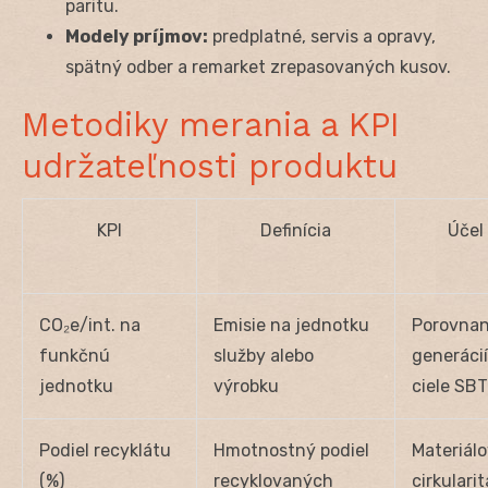
paritu.
Modely príjmov:
predplatné, servis a opravy,
spätný odber a remarket zrepasovaných kusov.
Metodiky merania a KPI
udržateľnosti produktu
KPI
Definícia
Účel
CO₂e/int. na
Emisie na jednotku
Porovnan
funkčnú
služby alebo
generácií
jednotku
výrobku
ciele SBT
Podiel recyklátu
Hmotnostný podiel
Materiál
(%)
recyklovaných
cirkularit