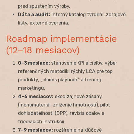
pred spustením výroby.
Dáta a audit:
interný katalóg tvrdení, zdrojové
listy, externé overenia.
Roadmap implementácie
(12–18 mesiacov)
0–3 mesiace:
stanovenie KPI a cieľov, výber
referenčných metodík, rýchly LCA pre top
produkty, „claims playbook“ a tréning
marketingu.
4–6 mesiacov:
ekodizajnové zásahy
(monomateriál, zníženie hmotnosti), pilot
dohľadateľnosti (DPP), revízia obalov a
triediacich inštrukcií.
7–9 mesiacov:
rozšírenie na kľúčové