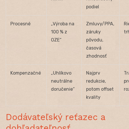
podiel
Procesné
„Výroba na
Zmluvy/PPA,
Ri
100 % z
záruky
tr
OZE“
pôvodu,
časová
zhodnosť
Kompenzačné
„Uhlíkovo
Najprv
Tr
neutrálne
redukcie,
pr
doručenie“
potom offset
ro
kvality
Dodávateľský reťazec a
dohľadateľnosť