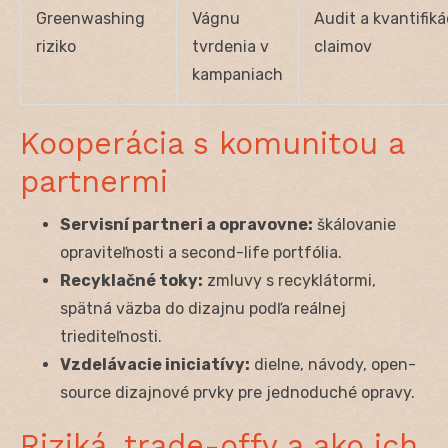
Greenwashing
Vágnu
Audit a kvantifiká
riziko
tvrdenia v
claimov
kampaniach
Kooperácia s komunitou a
partnermi
Servisní partneri a opravovne:
škálovanie
opraviteľnosti a second-life portfólia.
Recyklačné toky:
zmluvy s recyklátormi,
spätná väzba do dizajnu podľa reálnej
triediteľnosti.
Vzdelávacie iniciatívy:
dielne, návody, open-
source dizajnové prvky pre jednoduché opravy.
Riziká, trade-offy a ako ich