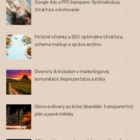
Google Ads a PPC kampane: Optimalizácia,
štruktúra a licitovanie
Petičné stránky a SEO: optimálna štruktúra,
schema markup a správa archívu
Diversity & Inclusion v marketingovej
komunikácii: Reprezentácia a etika
Obnova dôvery po kríze/škandále: transparentný
plán a jasné míľniky