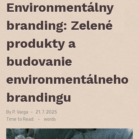
Environmentálny
branding: Zelené
produkty a
budovanie
environmentálneho
brandingu
By
P. Varga
Posted
21. 7. 2025
on
Time to Read:
-
words