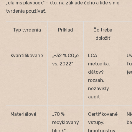
„claims playbook“ – kto, na základe čoho a kde smie
tvrdenia používať.
Typ tvrdenia
Príklad
Čo treba
doložiť
Kvantifikované
„-32 % CO₂e
LCA
Uv
vs. 2022“
metodika,
f
dátový
je
rozsah,
nezávislý
audit
Materiálové
„70 %
Certifikované
Ni
recyklovaný
vstupy,
be
hliník“
hmotnostný