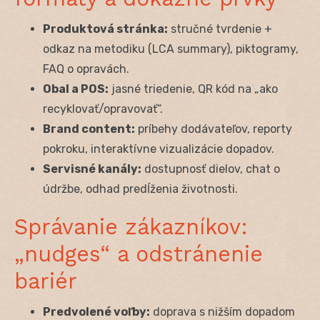
Produktová stránka:
stručné tvrdenie +
odkaz na metodiku (LCA summary), piktogramy,
FAQ o opravách.
Obal a POS:
jasné triedenie, QR kód na „ako
recyklovať/opravovať“.
Brand content:
príbehy dodávateľov, reporty
pokroku, interaktívne vizualizácie dopadov.
Servisné kanály:
dostupnosť dielov, chat o
údržbe, odhad predĺženia životnosti.
Správanie zákazníkov:
„nudges“ a odstránenie
bariér
Predvolené voľby:
doprava s nižším dopadom