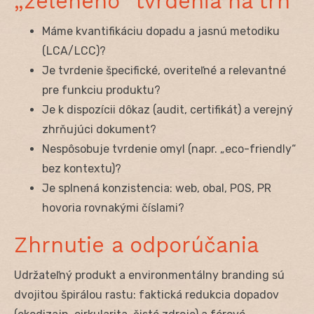
„zeleného“ tvrdenia na trh
Máme kvantifikáciu dopadu a jasnú metodiku
(LCA/LCC)?
Je tvrdenie špecifické, overiteľné a relevantné
pre funkciu produktu?
Je k dispozícii dôkaz (audit, certifikát) a verejný
zhrňujúci dokument?
Nespôsobuje tvrdenie omyl (napr. „eco-friendly“
bez kontextu)?
Je splnená konzistencia: web, obal, POS, PR
hovoria rovnakými číslami?
Zhrnutie a odporúčania
Udržateľný produkt a environmentálny branding sú
dvojitou špirálou rastu: faktická redukcia dopadov