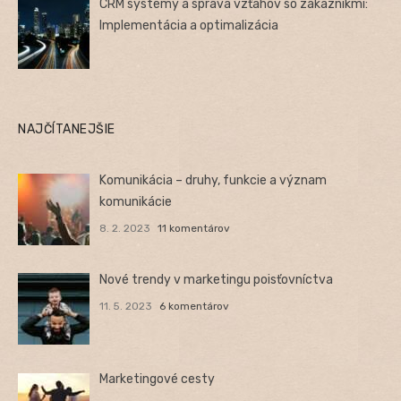
CRM systémy a správa vzťahov so zákazníkmi:
Implementácia a optimalizácia
NAJČÍTANEJŠIE
Komunikácia – druhy, funkcie a význam
komunikácie
8. 2. 2023
11 komentárov
Nové trendy v marketingu poisťovníctva
11. 5. 2023
6 komentárov
Marketingové cesty