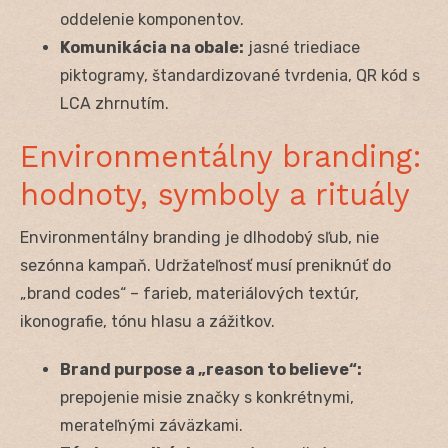
oddelenie komponentov.
Komunikácia na obale:
jasné triediace
piktogramy, štandardizované tvrdenia, QR kód s
LCA zhrnutím.
Environmentálny branding:
hodnoty, symboly a rituály
Environmentálny branding je dlhodobý sľub, nie
sezónna kampaň. Udržateľnosť musí preniknúť do
„brand codes“ – farieb, materiálových textúr,
ikonografie, tónu hlasu a zážitkov.
Brand purpose a „reason to believe“:
prepojenie misie značky s konkrétnymi,
merateľnými záväzkami.