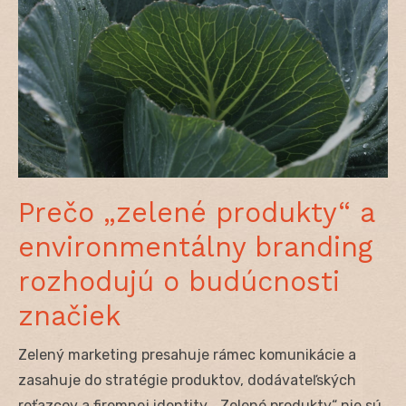
Prečo „zelené produkty“ a
environmentálny branding
rozhodujú o budúcnosti
značiek
Zelený marketing presahuje rámec komunikácie a
zasahuje do stratégie produktov, dodávateľských
reťazcov a firemnej identity. „Zelené produkty“ nie sú