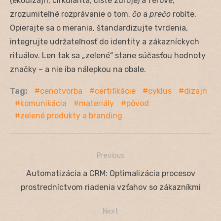
(ekodizajn, cirkularita, čisté zdroje) a férové,
zrozumiteľné rozprávanie o tom,
čo
a
prečo
robíte.
Opierajte sa o merania, štandardizujte tvrdenia,
integrujte udržateľnosť do identity a zákazníckych
rituálov. Len tak sa „zelené“ stane súčasťou hodnoty
značky – a nie iba nálepkou na obale.
Tag:
cenotvorba
certifikácie
cyklus
dizajn
komunikácia
materiály
pôvod
zelené produkty a branding
Previous
Navigácia
Previous
Automatizácia a CRM: Optimalizácia procesov
v
post:
prostredníctvom riadenia vzťahov so zákazníkmi
článku
Next