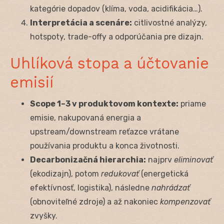
kategórie dopadov (klíma, voda, acidifikácia…).
Interpretácia a scenáre:
citlivostné analýzy,
hotspoty, trade-offy a odporúčania pre dizajn.
Uhlíková stopa a účtovanie
emisií
Scope 1–3 v produktovom kontexte:
priame
emisie, nakupovaná energia a
upstream/downstream reťazce vrátane
používania produktu a konca životnosti.
Decarbonizačná hierarchia:
najprv
eliminovať
(ekodizajn), potom
redukovať
(energetická
efektívnosť, logistika), následne
nahrádzať
(obnoviteľné zdroje) a až nakoniec
kompenzovať
zvyšky.