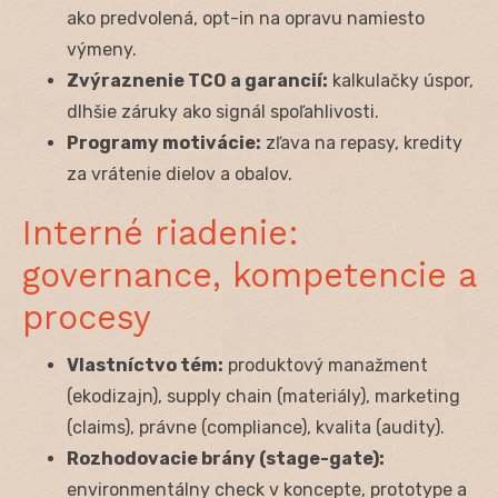
ako predvolená, opt-in na opravu namiesto
výmeny.
Zvýraznenie TCO a garancií:
kalkulačky úspor,
dlhšie záruky ako signál spoľahlivosti.
Programy motivácie:
zľava na repasy, kredity
za vrátenie dielov a obalov.
Interné riadenie:
governance, kompetencie a
procesy
Vlastníctvo tém:
produktový manažment
(ekodizajn), supply chain (materiály), marketing
(claims), právne (compliance), kvalita (audity).
Rozhodovacie brány (stage-gate):
environmentálny check v koncepte, prototype a