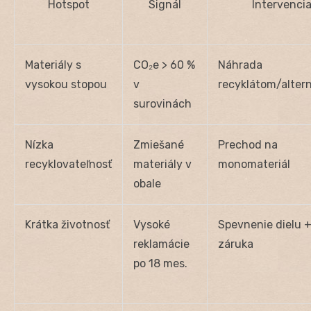
Hotspot
Signál
Intervenci
Materiály s
CO₂e > 60 %
Náhrada
vysokou stopou
v
recyklátom/alter
surovinách
Nízka
Zmiešané
Prechod na
recyklovateľnosť
materiály v
monomateriál
obale
Krátka životnosť
Vysoké
Spevnenie dielu +
reklamácie
záruka
po 18 mes.