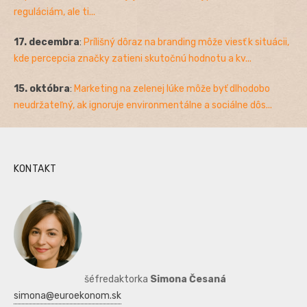
reguláciám, ale ti...
17. decembra
:
Prílišný dôraz na branding môže viesť k situácii,
kde percepcia značky zatieni skutočnú hodnotu a kv...
15. októbra
:
Marketing na zelenej lúke môže byť dlhodobo
neudržateľný, ak ignoruje environmentálne a sociálne dôs...
KONTAKT
šéfredaktorka
Simona Česaná
simona@euroekonom.sk