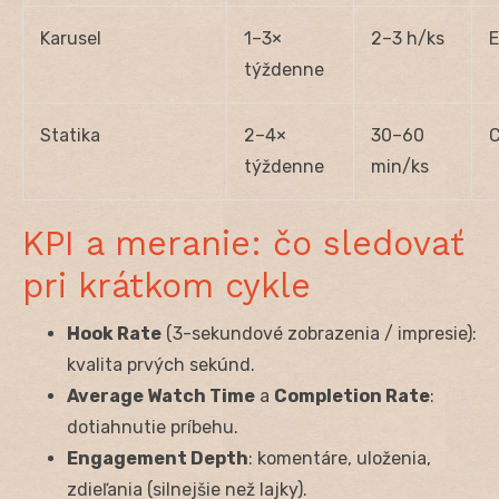
Karusel
1–3×
2–3 h/ks
E
týždenne
Statika
2–4×
30–60
C
týždenne
min/ks
KPI a meranie: čo sledovať
pri krátkom cykle
Hook Rate
(3-sekundové zobrazenia / impresie):
kvalita prvých sekúnd.
Average Watch Time
a
Completion Rate
:
dotiahnutie príbehu.
Engagement Depth
: komentáre, uloženia,
zdieľania (silnejšie než lajky).