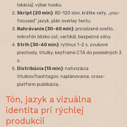
lokácia), výber hooku.
Skript (20 min)
: 80–120 slov, krátke vety, „you-
focused“ jazyk, plán overlay textu.
Nahrávanie (30–60 min)
: prirodzené svetlo,
mikrofón blízko úst, vertikál, bezpečné zóny.
Strih (30–60 min)
: rytmus 1–2 s, zvukové
prechody, titulky, keyframe CTA do posledných 3
s.
Distribúcia (15 min)
: nativizácia
titulkov/hashtagov, naplánovanie, cross-
platform publikácia.
Tón, jazyk a vizuálna
identita pri rýchlej
produkcii