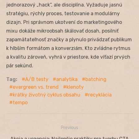
jednorazový „hack“, ale disciplína. Vyžaduje jasnú
stratégiu, rýchly proces, testovanie a modulárny
dizajn. Pri správnom ukotvení do marketingového
mixu dokáže mikroobsah škálovať dosah, posilniť
zapamätateľnosť značky a plynulo privádzať publikum
k hlbším formátom a konverziám. Kto zvládne rytmus
a kvalitu zároveň, vyhrá v priestore, kde víťazí prvých
pár sekúnd.
Tag:
A/B testy
analytika
batching
evergreen vs. trend
klenoty
krátky životný cyklus obsahu
recyklácia
tempo
Previous
Navigácia
Previous
Akcia a urgencia: Najlepšie praktiky pre tvorbu CTA