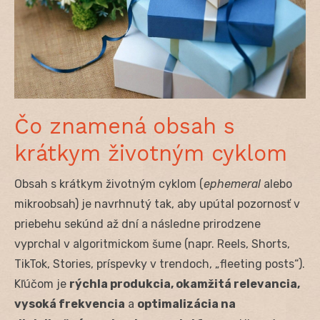
Čo znamená obsah s
krátkym životným cyklom
Obsah s krátkym životným cyklom (
ephemeral
alebo
mikroobsah) je navrhnutý tak, aby upútal pozornosť v
priebehu sekúnd až dní a následne prirodzene
vyprchal v algoritmickom šume (napr. Reels, Shorts,
TikTok, Stories, príspevky v trendoch, „fleeting posts“).
Kľúčom je
rýchla produkcia, okamžitá relevancia,
vysoká frekvencia
a
optimalizácia na