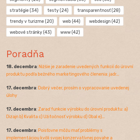
stratégie
(34)
testy
(24)
transparentnosť
(28)
trendy v turizme
(20)
web
(44)
webdesign
(42)
webové stránky
(43)
www
(42)
Poradňa
18. decembra
:
Nižšie je zaradenie uvedených funkcií do úrovní
produktu podľa bežného marketingového členenia: jadr...
17. decembra
:
Dobrý večer, prosím o vypracovanie uvedenej
úlohy
17. decembra
:
Zaraď funkcie výrobku do úrovní produktu: a)
Dizajn b) Kvalita c) Užitočnosť výrobku d) Obal e)...
17. decembra
:
Poisťovne môžu mať problémy s
implementáciou kvôli svojej konzervatívnej povahe a