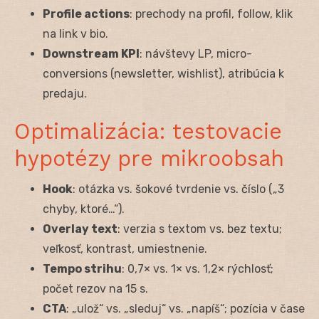
Profile actions
: prechody na profil, follow, klik
na link v bio.
Downstream KPI
: návštevy LP, micro-
conversions (newsletter, wishlist), atribúcia k
predaju.
Optimalizácia: testovacie
hypotézy pre mikroobsah
Hook
: otázka vs. šokové tvrdenie vs. číslo („3
chyby, ktoré…“).
Overlay text
: verzia s textom vs. bez textu;
veľkosť, kontrast, umiestnenie.
Tempo strihu
: 0,7× vs. 1× vs. 1,2× rýchlosť;
počet rezov na 15 s.
CTA
: „ulož“ vs. „sleduj“ vs. „napíš“; pozícia v čase