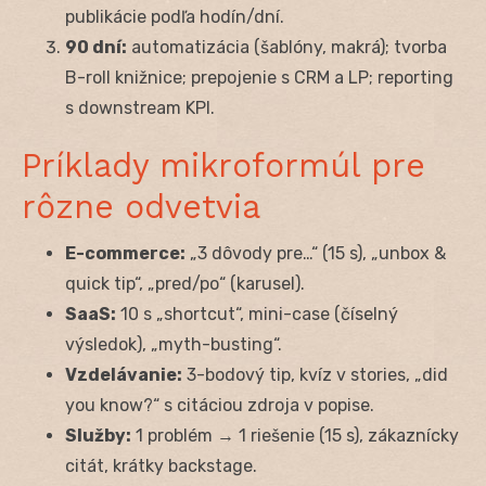
publikácie podľa hodín/dní.
90 dní:
automatizácia (šablóny, makrá); tvorba
B-roll knižnice; prepojenie s CRM a LP; reporting
s downstream KPI.
Príklady mikroformúl pre
rôzne odvetvia
E-commerce:
„3 dôvody pre…“ (15 s), „unbox &
quick tip“, „pred/po“ (karusel).
SaaS:
10 s „shortcut“, mini-case (číselný
výsledok), „myth-busting“.
Vzdelávanie:
3-bodový tip, kvíz v stories, „did
you know?“ s citáciou zdroja v popise.
Služby:
1 problém → 1 riešenie (15 s), zákaznícky
citát, krátky backstage.