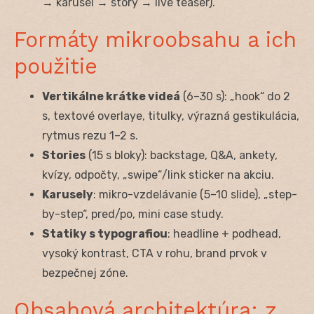
→ karusel → story → live teaser).
Formáty mikroobsahu a ich
použitie
Vertikálne krátke videá
(6–30 s): „hook“ do 2
s, textové overlaye, titulky, výrazná gestikulácia,
rytmus rezu 1–2 s.
Stories
(15 s bloky): backstage, Q&A, ankety,
kvízy, odpočty, „swipe“/link sticker na akciu.
Karusely
: mikro-vzdelávanie (5–10 slide), „step-
by-step“, pred/po, mini case study.
Statiky s typografiou
: headline + podhead,
vysoký kontrast, CTA v rohu, brand prvok v
bezpečnej zóne.
Obsahová architektúra: z