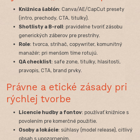
Knižnica šablón
: Canva/AE/CapCut presety
(intro, prechody, CTA, titulky).
Shotlisty a B-roll
: pravidelne tvoriť zásobu
generických záberov pre prestrihy.
Role
: tvorca, strihač, copywriter, komunitný
manažér; pri menšom tíme rotujú.
QA checklist
: safe zone, titulky, hlasitosti,
pravopis, CTA, brand prvky.
Právne a etické zásady pri
rýchlej tvorbe
Licencie hudby a fontov
: používať knižnice s
povolením pre komerčné použitie.
Osoby a lokácie
: súhlasy (model release), citlivý
obsah s upozornením.