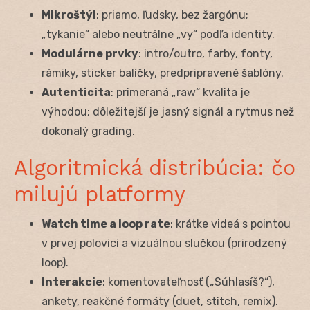
Mikroštýl
: priamo, ľudsky, bez žargónu;
„tykanie“ alebo neutrálne „vy“ podľa identity.
Modulárne prvky
: intro/outro, farby, fonty,
rámiky, sticker balíčky, predpripravené šablóny.
Autenticita
: primeraná „raw“ kvalita je
výhodou; dôležitejší je jasný signál a rytmus než
dokonalý grading.
Algoritmická distribúcia: čo
milujú platformy
Watch time a loop rate
: krátke videá s pointou
v prvej polovici a vizuálnou slučkou (prirodzený
loop).
Interakcie
: komentovateľnosť („Súhlasíš?“),
ankety, reakčné formáty (duet, stitch, remix).