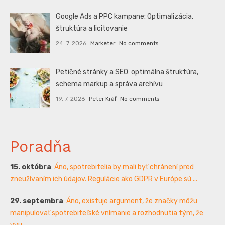
Google Ads a PPC kampane: Optimalizácia,
štruktúra a licitovanie
24. 7. 2026
Marketer
No comments
Petičné stránky a SEO: optimálna štruktúra,
schema markup a správa archívu
19. 7. 2026
Peter Kráľ
No comments
Poradňa
15. októbra
:
Áno, spotrebitelia by mali byť chránení pred
zneužívaním ich údajov. Regulácie ako GDPR v Európe sú ...
29. septembra
:
Áno, existuje argument, že značky môžu
manipulovať spotrebiteľské vnímanie a rozhodnutia tým, že