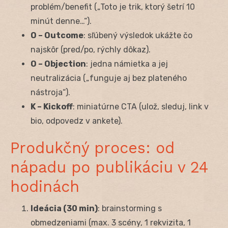
problém/benefit („Toto je trik, ktorý šetrí 10
minút denne…“).
O – Outcome
: sľúbený výsledok ukážte čo
najskôr (pred/po, rýchly dôkaz).
O – Objection
: jedna námietka a jej
neutralizácia („funguje aj bez plateného
nástroja“).
K – Kickoff
: miniatúrne CTA (ulož, sleduj, link v
bio, odpovedz v ankete).
Produkčný proces: od
nápadu po publikáciu v 24
hodinách
Ideácia (30 min)
: brainstorming s
obmedzeniami (max. 3 scény, 1 rekvizita, 1