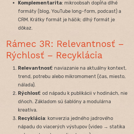
Komplementarita
: mikroobsah dopĺňa dlhé
formáty (blog, YouTube long-form, podcast) a
CRM. Krátky formát je háčik; dlhý formát je
dôkaz.
Rámec 3R: Relevantnosť –
Rýchlosť – Recyklácia
Relevantnosť
: naviazanie na aktuálny kontext,
trend, potrebu alebo mikromoment (čas, miesto,
nálada).
Rýchlosť
: od nápadu k publikácii v hodinách, nie
dňoch. Základom sú šablóny a modulárna
kreatíva.
Recyklácia
: konverzia jedného jadrového
nápadu do viacerých výstupov (video → statika