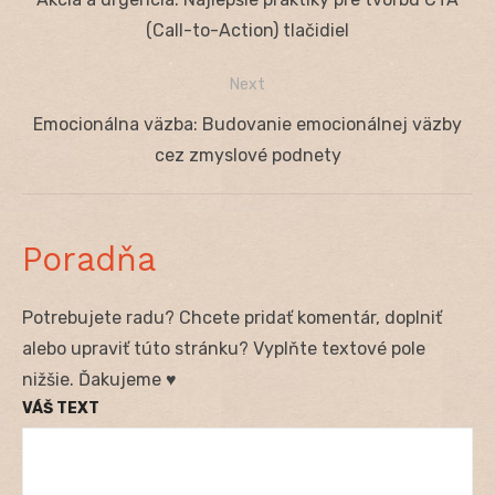
v
post:
(Call-to-Action) tlačidiel
článku
Next
Next
Emocionálna väzba: Budovanie emocionálnej väzby
post:
cez zmyslové podnety
Poradňa
Potrebujete radu? Chcete pridať komentár, doplniť
alebo upraviť túto stránku? Vyplňte textové pole
nižšie. Ďakujeme ♥
VÁŠ TEXT