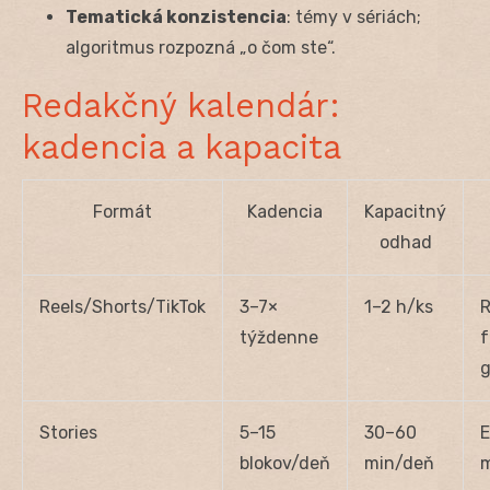
Tematická konzistencia
: témy v sériách;
algoritmus rozpozná „o čom ste“.
Redakčný kalendár:
kadencia a kapacita
Formát
Kadencia
Kapacitný
odhad
Reels/Shorts/TikTok
3–7×
1–2 h/ks
R
týždenne
f
Stories
5–15
30–60
blokov/deň
min/deň
m