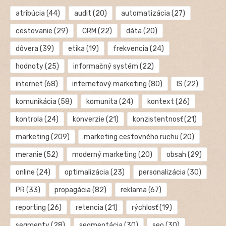
atribúcia
(44)
audit
(20)
automatizácia
(27)
cestovanie
(29)
CRM
(22)
dáta
(20)
dôvera
(39)
etika
(19)
frekvencia
(24)
hodnoty
(25)
informačný systém
(22)
internet
(68)
internetový marketing
(80)
IS
(22)
komunikácia
(58)
komunita
(24)
kontext
(26)
kontrola
(24)
konverzie
(21)
konzistentnosť
(21)
marketing
(209)
marketing cestovného ruchu
(20)
meranie
(52)
moderný marketing
(20)
obsah
(29)
online
(24)
optimalizácia
(23)
personalizácia
(30)
PR
(33)
propagácia
(82)
reklama
(67)
reporting
(26)
retencia
(21)
rýchlosť
(19)
segmenty
(28)
segmentácia
(30)
seo
(30)