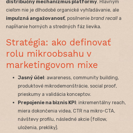
distribučný mechanizmus platformy
. Hlavným
cieľom nie je dlhodobé organické vyhľadávanie, ale
impulzná angažovanosť
, posilnenie
brand recall
a
napĺňanie horných a stredných fáz lievika.
Stratégia: ako definovať
rolu mikroobsahu v
marketingovom mixe
Jasný účel
: awareness, community building,
produktové mikrodemonštrácie, social proof,
prieskumy a validácia konceptov.
Prepojenie na biznis KPI
: inkrementálny reach,
miera dokončenia videa, CTR na mikro-CTA,
návštevy profilu, následné akcie (follow,
uloženia, prekliky).