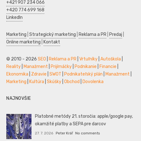
+421 907 234 066
+420 774 699 168
LinkedIn
Marketing
|
Strategický marketing
|
Reklama a PR
|
Predaj
|
Online marketing
|
Kontakt
© 2010 - 2026
SEO
|
Reklama a PR
|
Vrtuľníky
|
Autoškola
|
Reality
|
Manažment
|
Prijímáčky
|
Podnikanie
|
Financie
|
Ekonomika
|
Zdravie
|
SWOT
|
Podnikateľský plán
|
Manažment
|
Marketing
|
Kultúra
|
Skúšky
|
Obchod
|
Dovolenka
NAJNOVŠIE
Platobné metódy 21. storočia: apple/google pay,
okamžité platby a SEPA pre darcov
27. 7. 2026
Peter Kráľ
No comments