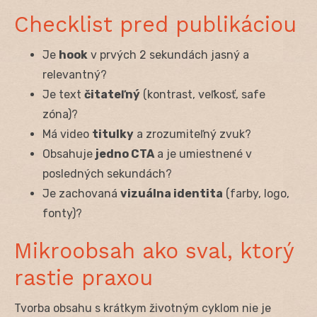
Checklist pred publikáciou
Je
hook
v prvých 2 sekundách jasný a
relevantný?
Je text
čitateľný
(kontrast, veľkosť, safe
zóna)?
Má video
titulky
a zrozumiteľný zvuk?
Obsahuje
jedno CTA
a je umiestnené v
posledných sekundách?
Je zachovaná
vizuálna identita
(farby, logo,
fonty)?
Mikroobsah ako sval, ktorý
rastie praxou
Tvorba obsahu s krátkym životným cyklom nie je