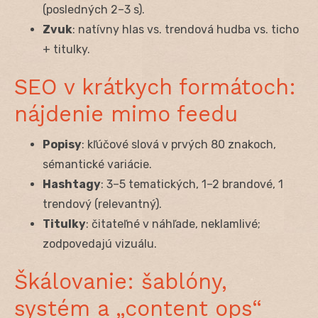
(posledných 2–3 s).
Zvuk
: natívny hlas vs. trendová hudba vs. ticho
+ titulky.
SEO v krátkych formátoch:
nájdenie mimo feedu
Popisy
: kľúčové slová v prvých 80 znakoch,
sémantické variácie.
Hashtagy
: 3–5 tematických, 1–2 brandové, 1
trendový (relevantný).
Titulky
: čitateľné v náhľade, neklamlivé;
zodpovedajú vizuálu.
Škálovanie: šablóny,
systém a „content ops“