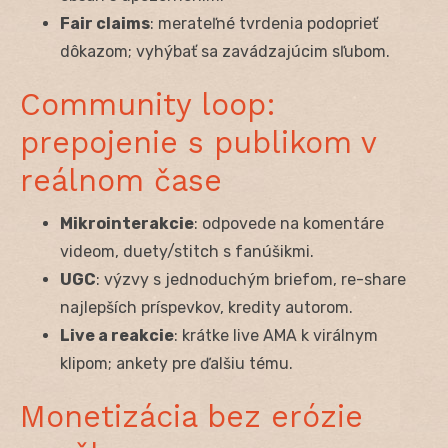
Fair claims
: merateľné tvrdenia podoprieť
dôkazom; vyhýbať sa zavádzajúcim sľubom.
Community loop:
prepojenie s publikom v
reálnom čase
Mikrointerakcie
: odpovede na komentáre
videom, duety/stitch s fanúšikmi.
UGC
: výzvy s jednoduchým briefom, re-share
najlepších príspevkov, kredity autorom.
Live a reakcie
: krátke live AMA k virálnym
klipom; ankety pre ďalšiu tému.
Monetizácia bez erózie