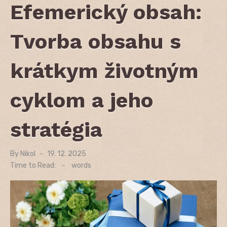
Efemerický obsah:
Tvorba obsahu s
krátkym životným
cyklom a jeho
stratégia
By
Nikol
Posted
19. 12. 2025
on
Time to Read:
-
words