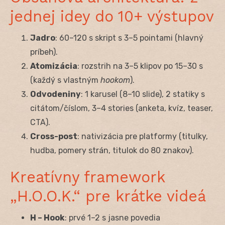
jednej idey do 10+ výstupov
Jadro
: 60–120 s skript s 3–5 pointami (hlavný
príbeh).
Atomizácia
: rozstrih na 3–5 klipov po 15–30 s
(každý s vlastným
hookom
).
Odvodeniny
: 1 karusel (8–10 slide), 2 statiky s
citátom/číslom, 3–4 stories (anketa, kvíz, teaser,
CTA).
Cross-post
: nativizácia pre platformy (titulky,
hudba, pomery strán, titulok do 80 znakov).
Kreatívny framework
„H.O.O.K.“ pre krátke videá
H – Hook
: prvé 1–2 s jasne povedia