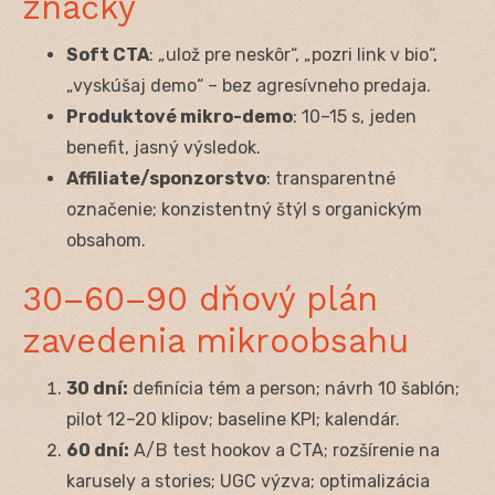
značky
Soft CTA
: „ulož pre neskôr“, „pozri link v bio“,
„vyskúšaj demo“ – bez agresívneho predaja.
Produktové mikro-demo
: 10–15 s, jeden
benefit, jasný výsledok.
Affiliate/sponzorstvo
: transparentné
označenie; konzistentný štýl s organickým
obsahom.
30–60–90 dňový plán
zavedenia mikroobsahu
30 dní:
definícia tém a person; návrh 10 šablón;
pilot 12–20 klipov; baseline KPI; kalendár.
60 dní:
A/B test hookov a CTA; rozšírenie na
karusely a stories; UGC výzva; optimalizácia