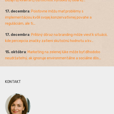
Dizajn b) Kvalita c) Užitočnosť výrobku d) Obal e)...
17. decembra
:
Poisťovne môžu mať problémy s
implementáciou kvôli svojej konzervatívnej povahe a
reguláciám, ale ti...
17. decembra
:
Prílišný dôraz na branding môže viesť k situácii,
kde percepcia značky zatieni skutočnú hodnotu a kv...
15. októbra
:
Marketing na zelenej lúke môže byť dlhodobo
neudržateľný, ak ignoruje environmentálne a sociálne dôs...
KONTAKT