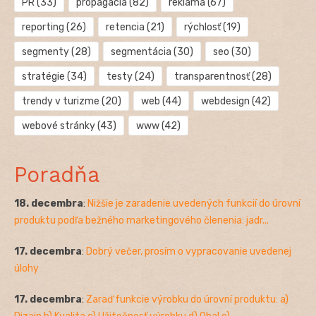
PR
(33)
propagácia
(82)
reklama
(67)
reporting
(26)
retencia
(21)
rýchlosť
(19)
segmenty
(28)
segmentácia
(30)
seo
(30)
stratégie
(34)
testy
(24)
transparentnosť
(28)
trendy v turizme
(20)
web
(44)
webdesign
(42)
webové stránky
(43)
www
(42)
Poradňa
18. decembra
:
Nižšie je zaradenie uvedených funkcií do úrovní
produktu podľa bežného marketingového členenia: jadr...
17. decembra
:
Dobrý večer, prosím o vypracovanie uvedenej
úlohy
17. decembra
:
Zaraď funkcie výrobku do úrovní produktu: a)