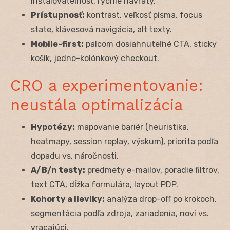
inštalovateľnosť, rýchle návraty.
Prístupnosť:
kontrast, veľkosť písma, focus
state, klávesová navigácia, alt texty.
Mobile-first:
palcom dosiahnuteľné CTA, sticky
košík, jedno-kolónkový checkout.
CRO a experimentovanie:
neustála optimalizácia
Hypotézy:
mapovanie bariér (heuristika,
heatmapy, session replay, výskum), priorita podľa
dopadu vs. náročnosti.
A/B/n testy:
predmety e-mailov, poradie filtrov,
text CTA, dĺžka formulára, layout PDP.
Kohorty a lieviky:
analýza drop-off po krokoch,
segmentácia podľa zdroja, zariadenia, noví vs.
vracajúci.