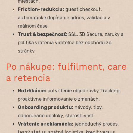
miestach.
Friction-redukcia:
guest checkout,
automatické dopĺňanie adries, validácia v
reálnom čase.
Trust & bezpečnosť:
SSL, 3D Secure, záruky a
politika vrátenia viditeľná bez odchodu zo
stránky.
Po nákupe: fulfilment, care
a retencia
Notifikácie:
potvrdenie objednávky, tracking,
proaktívne informovanie o zmenách.
Onboarding produktu:
návody, tipy,
odporúčané doplnky, starostlivosť.
Vrátenie a reklamácia:
jednoduchý proces,
jasný status, spätná logistika, kredit versus