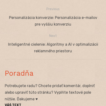
Previous
Navigácia
Previous
Personalizácia konverzie: Personalizácia e-mailov
v
post:
pre vyššiu konverziu
článku
Next
Next
Inteligentné cielenie: Algoritmy a AI v optimalizácii
post:
reklamného priestoru
Poradňa
Potrebujete radu? Chcete pridať komentár, doplniť
alebo upraviť túto stránku? Vyplňte textové pole
nižšie. Ďakujeme ♥
VÁŠ TEXT