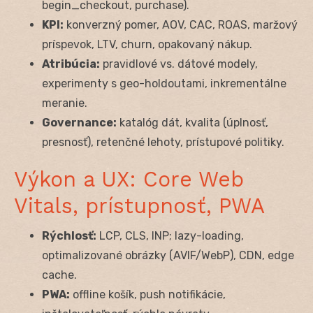
begin_checkout, purchase).
KPI:
konverzný pomer, AOV, CAC, ROAS, maržový
príspevok, LTV, churn, opakovaný nákup.
Atribúcia:
pravidlové vs. dátové modely,
experimenty s geo-holdoutami, inkrementálne
meranie.
Governance:
katalóg dát, kvalita (úplnosť,
presnosť), retenčné lehoty, prístupové politiky.
Výkon a UX: Core Web
Vitals, prístupnosť, PWA
Rýchlosť:
LCP, CLS, INP; lazy-loading,
optimalizované obrázky (AVIF/WebP), CDN, edge
cache.
PWA:
offline košík, push notifikácie,