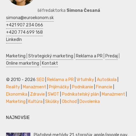
šéfredaktorka
Simona Česaná
simona@euroekonom.sk
+421 907 234 066
+420 774 699 168
LinkedIn
Marketing
|
Strategický marketing
|
Reklama a PR
|
Predaj
|
Online marketing
|
Kontakt
© 2010 - 2026
SEO
|
Reklama a PR
|
Vrtuľníky
|
Autoškola
|
Reality
|
Manažment
|
Prijímáčky
|
Podnikanie
|
Financie
|
Ekonomika
|
Zdravie
|
SWOT
|
Podnikateľský plán
|
Manažment
|
Marketing
|
Kultúra
|
Skúšky
|
Obchod
|
Dovolenka
NAJNOVŠIE
Platobné metódy 21. storočia: apple/google pay,