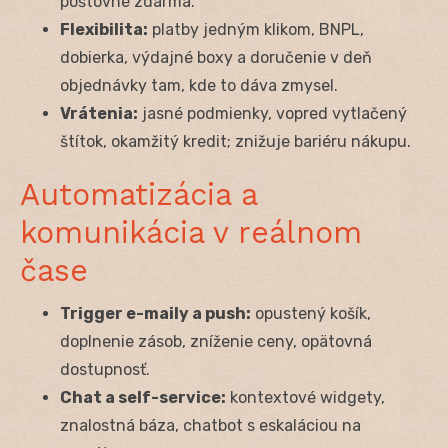
poštovné zdarma.
Flexibilita:
platby jedným klikom, BNPL,
dobierka, výdajné boxy a doručenie v deň
objednávky tam, kde to dáva zmysel.
Vrátenia:
jasné podmienky, vopred vytlačený
štítok, okamžitý kredit; znižuje bariéru nákupu.
Automatizácia a
komunikácia v reálnom
čase
Trigger e-maily a push:
opustený košík,
doplnenie zásob, zníženie ceny, opätovná
dostupnosť.
Chat a self-service:
kontextové widgety,
znalostná báza, chatbot s eskaláciou na