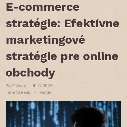
E-commerce
stratégie: Efektívne
marketingové
stratégie pre online
obchody
By
P. Varga
Posted
18. 8. 2025
on
Time to Read:
-
words