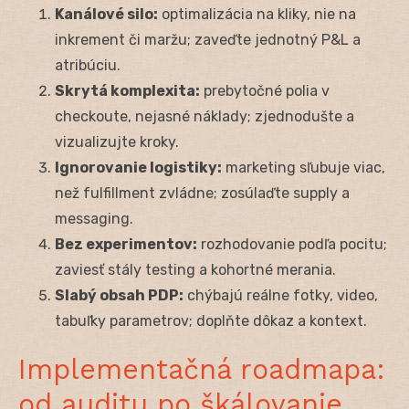
Kanálové silo:
optimalizácia na kliky, nie na
inkrement či maržu; zaveďte jednotný P&L a
atribúciu.
Skrytá komplexita:
prebytočné polia v
checkoute, nejasné náklady; zjednodušte a
vizualizujte kroky.
Ignorovanie logistiky:
marketing sľubuje viac,
než fulfillment zvládne; zosúlaďte supply a
messaging.
Bez experimentov:
rozhodovanie podľa pocitu;
zaviesť stály testing a kohortné merania.
Slabý obsah PDP:
chýbajú reálne fotky, video,
tabuľky parametrov; doplňte dôkaz a kontext.
Implementačná roadmapa:
od auditu po škálovanie