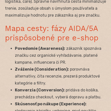
logistika, care). Správne navrhnutá cesta minimalizuje
trenie, zosúlaďuje obsah s úmyslom používateľa a
maximalizuje hodnotu pre zákazníka aj pre značku.
Mapa cesty: fázy AIDA/5A
prispôsobené pre e-shop
Povedomie (Awareness):
zákazník spoznáva
značku cez organické vyhľadávanie, platené
kampane, influencera či PR.
Zváženie (Consideration):
porovnáva
alternatívy, číta recenzie, prezerá produktové
kategórie a filtry.
Konverzia (Conversion):
pridáva do košíka,
prechádza checkout, vyberá dopravu a platbu.
Skúsenosť po nákupe (Experience):
sledovanie zásielky, unboxing, prvé použitie,