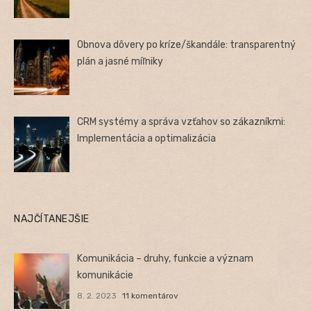
Obnova dôvery po kríze/škandále: transparentný
plán a jasné míľniky
CRM systémy a správa vzťahov so zákazníkmi:
Implementácia a optimalizácia
NAJČÍTANEJŠIE
Komunikácia – druhy, funkcie a význam
komunikácie
8. 2. 2023
11 komentárov