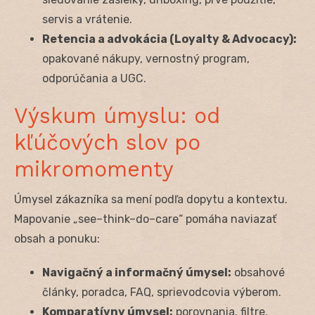
servis a vrátenie.
Retencia a advokácia (Loyalty & Advocacy):
opakované nákupy, vernostný program,
odporúčania a UGC.
Výskum úmyslu: od
kľúčových slov po
mikromomenty
Úmysel zákazníka sa mení podľa dopytu a kontextu.
Mapovanie „see–think–do–care“ pomáha naviazať
obsah a ponuku:
Navigačný a informačný úmysel:
obsahové
články, poradca, FAQ, sprievodcovia výberom.
Komparatívny úmysel:
porovnania, filtre,