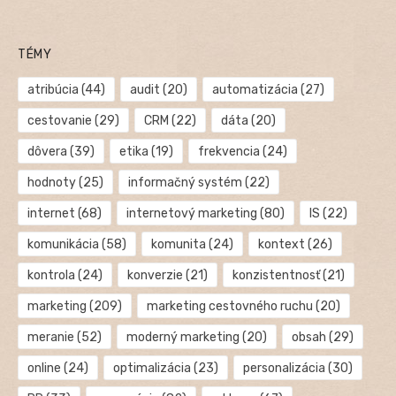
TÉMY
atribúcia
(44)
audit
(20)
automatizácia
(27)
cestovanie
(29)
CRM
(22)
dáta
(20)
dôvera
(39)
etika
(19)
frekvencia
(24)
hodnoty
(25)
informačný systém
(22)
internet
(68)
internetový marketing
(80)
IS
(22)
komunikácia
(58)
komunita
(24)
kontext
(26)
kontrola
(24)
konverzie
(21)
konzistentnosť
(21)
marketing
(209)
marketing cestovného ruchu
(20)
meranie
(52)
moderný marketing
(20)
obsah
(29)
online
(24)
optimalizácia
(23)
personalizácia
(30)