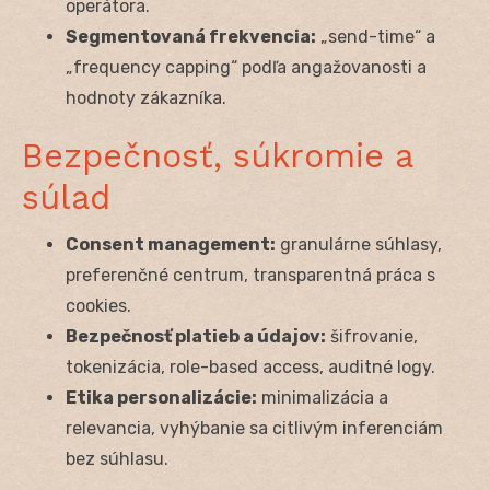
operátora.
Segmentovaná frekvencia:
„send-time“ a
„frequency capping“ podľa angažovanosti a
hodnoty zákazníka.
Bezpečnosť, súkromie a
súlad
Consent management:
granulárne súhlasy,
preferenčné centrum, transparentná práca s
cookies.
Bezpečnosť platieb a údajov:
šifrovanie,
tokenizácia, role-based access, auditné logy.
Etika personalizácie:
minimalizácia a
relevancia, vyhýbanie sa citlivým inferenciám
bez súhlasu.