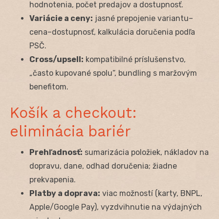
hodnotenia, počet predajov a dostupnosť.
Variácie a ceny:
jasné prepojenie variantu–
cena–dostupnosť, kalkulácia doručenia podľa
PSČ.
Cross/upsell:
kompatibilné príslušenstvo,
„často kupované spolu“, bundling s maržovým
benefitom.
Košík a checkout:
eliminácia bariér
Prehľadnosť:
sumarizácia položiek, nákladov na
dopravu, dane, odhad doručenia; žiadne
prekvapenia.
Platby a doprava:
viac možností (karty, BNPL,
Apple/Google Pay), vyzdvihnutie na výdajných