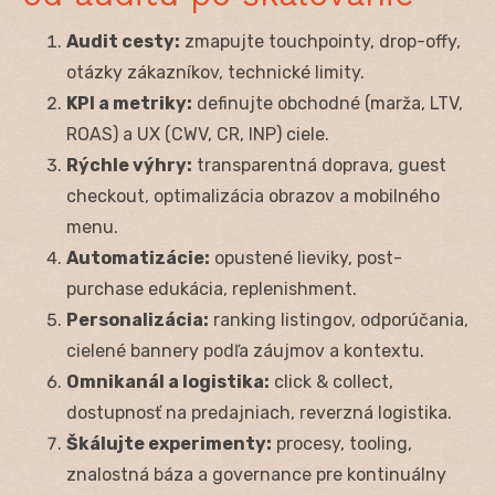
Audit cesty:
zmapujte touchpointy, drop-offy,
otázky zákazníkov, technické limity.
KPI a metriky:
definujte obchodné (marža, LTV,
ROAS) a UX (CWV, CR, INP) ciele.
Rýchle výhry:
transparentná doprava, guest
checkout, optimalizácia obrazov a mobilného
menu.
Automatizácie:
opustené lieviky, post-
purchase edukácia, replenishment.
Personalizácia:
ranking listingov, odporúčania,
cielené bannery podľa záujmov a kontextu.
Omnikanál a logistika:
click & collect,
dostupnosť na predajniach, reverzná logistika.
Škálujte experimenty:
procesy, tooling,
znalostná báza a governance pre kontinuálny