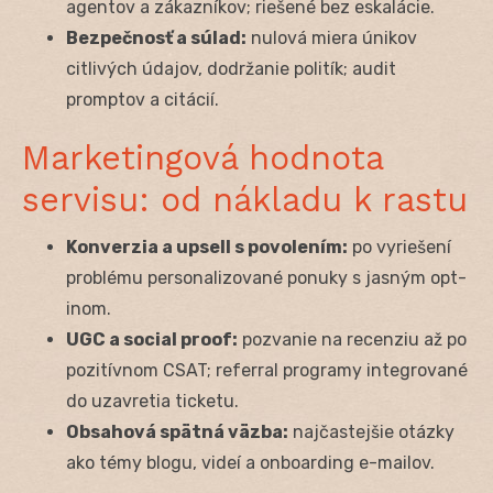
agentov a zákazníkov; riešené bez eskalácie.
Bezpečnosť a súlad:
nulová miera únikov
citlivých údajov, dodržanie politík; audit
promptov a citácií.
Marketingová hodnota
servisu: od nákladu k rastu
Konverzia a upsell s povolením:
po vyriešení
problému personalizované ponuky s jasným opt-
inom.
UGC a social proof:
pozvanie na recenziu až po
pozitívnom CSAT; referral programy integrované
do uzavretia ticketu.
Obsahová spätná väzba:
najčastejšie otázky
ako témy blogu, videí a onboarding e-mailov.