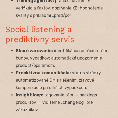
Tréning agentov:
práca s návrhmi AI,
verifikácia faktov, dopĺňanie KB; hodnotenie
kvality s príkladmi „pred/po“.
Social listening a
prediktívny servis
Skoré varovanie:
identifikácia rastúcich tém,
bugov, výpadkov; automatické upozornenie
product/ops tímom.
Proaktívna komunikácia:
status stránky,
automatizované DM s riešením, zľavové
kompenzácie pri dlhších výpadkoch.
Insight loop:
tagovanie tém → backlogs
produktov → viditeľné „changelog“ pre
zákazníkov.