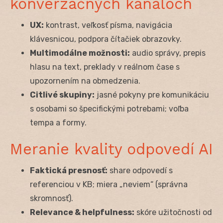
konverzačných kanáloch
UX:
kontrast, veľkosť písma, navigácia
klávesnicou, podpora čítačiek obrazovky.
Multimodálne možnosti:
audio správy, prepis
hlasu na text, preklady v reálnom čase s
upozornením na obmedzenia.
Citlivé skupiny:
jasné pokyny pre komunikáciu
s osobami so špecifickými potrebami; voľba
tempa a formy.
Meranie kvality odpovedí AI
Faktická presnosť:
share odpovedí s
referenciou v KB; miera „neviem“ (správna
skromnosť).
Relevance & helpfulness:
skóre užitočnosti od