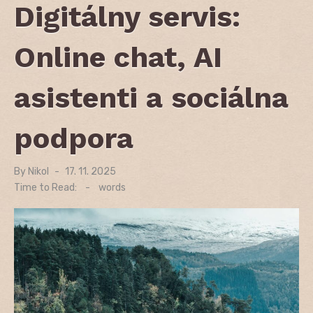
Digitálny servis:
Online chat, AI
asistenti a sociálna
podpora
By
Nikol
Posted
17. 11. 2025
on
Time to Read:
-
words