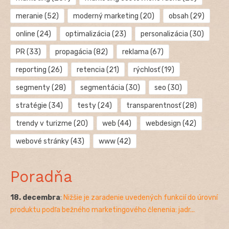
meranie
(52)
moderný marketing
(20)
obsah
(29)
online
(24)
optimalizácia
(23)
personalizácia
(30)
PR
(33)
propagácia
(82)
reklama
(67)
reporting
(26)
retencia
(21)
rýchlosť
(19)
segmenty
(28)
segmentácia
(30)
seo
(30)
stratégie
(34)
testy
(24)
transparentnosť
(28)
trendy v turizme
(20)
web
(44)
webdesign
(42)
webové stránky
(43)
www
(42)
Poradňa
18. decembra
:
Nižšie je zaradenie uvedených funkcií do úrovní
produktu podľa bežného marketingového členenia: jadr...