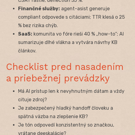
CSAT rastie, deflection 35 %.
Finančné služby:
agent-asist generuje
compliant odpovede s citáciami; TTR klesá o 25
% bez rizika chýb.
SaaS:
komunita vo fóre rieši 40 % „how-to“; AI
sumarizuje dlhé vlákna a vytvára návrhy KB
článkov.
Checklist pred nasadením
a priebežnej prevádzky
Má AI prístup len k nevyhnutným dátam a vždy
cituje zdroj?
Je zabezpečený hladký handoff človeku a
spätná väzba na zlepšenie KB?
Je tón odpovedí konzistentný so značkou,
vrátane deeskalácie?