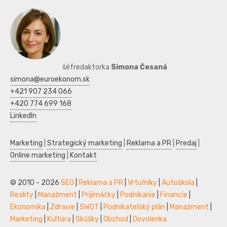
šéfredaktorka
Simona Česaná
simona@euroekonom.sk
+421 907 234 066
+420 774 699 168
LinkedIn
Marketing
|
Strategický marketing
|
Reklama a PR
|
Predaj
|
Online marketing
|
Kontakt
© 2010 - 2026
SEO
|
Reklama a PR
|
Vrtuľníky
|
Autoškola
|
Reality
|
Manažment
|
Prijímáčky
|
Podnikanie
|
Financie
|
Ekonomika
|
Zdravie
|
SWOT
|
Podnikateľský plán
|
Manažment
|
Marketing
|
Kultúra
|
Skúšky
|
Obchod
|
Dovolenka