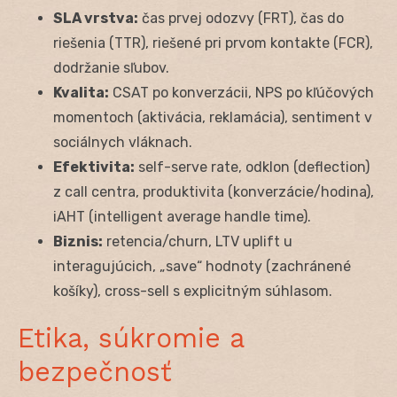
SLA vrstva:
čas prvej odozvy (FRT), čas do
riešenia (TTR), riešené pri prvom kontakte (FCR),
dodržanie sľubov.
Kvalita:
CSAT po konverzácii, NPS po kľúčových
momentoch (aktivácia, reklamácia), sentiment v
sociálnych vláknach.
Efektivita:
self-serve rate, odklon (deflection)
z call centra, produktivita (konverzácie/hodina),
iAHT (intelligent average handle time).
Biznis:
retencia/churn, LTV uplift u
interagujúcich, „save“ hodnoty (zachránené
košíky), cross-sell s explicitným súhlasom.
Etika, súkromie a
bezpečnosť