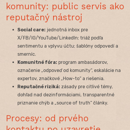
komunity: public servis ako
reputačný nástroj
Social care:
jednotná inbox pre
X/FB/IG/YouTube/LinkedIn; triáž podľa
sentimentu a vplyvu účtu; šablóny odpovedí a
smerníc.
Komunitné fóra:
program ambasádorov,
označenie „odpoveď od komunity“, eskalácie na
expertov, značkové „How-to“ a riešenia.
Reputačné riziká:
zásady pre citlivé témy,
dohľad nad dezinformáciami, transparentné
priznanie chýb a „source of truth“ články.
Procesy: od prvého
kontaktu po uzavretie