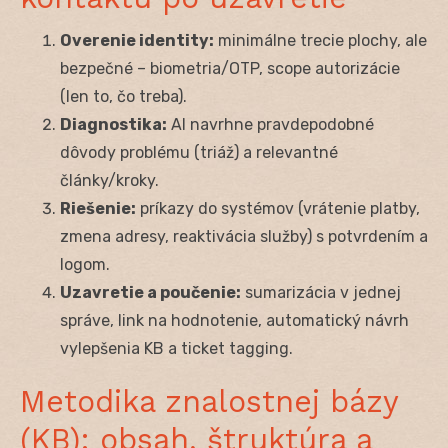
Overenie identity:
minimálne trecie plochy, ale
bezpečné – biometria/OTP, scope autorizácie
(len to, čo treba).
Diagnostika:
AI navrhne pravdepodobné
dôvody problému (triáž) a relevantné
články/kroky.
Riešenie:
príkazy do systémov (vrátenie platby,
zmena adresy, reaktivácia služby) s potvrdením a
logom.
Uzavretie a poučenie:
sumarizácia v jednej
správe, link na hodnotenie, automatický návrh
vylepšenia KB a ticket tagging.
Metodika znalostnej bázy
(KB): obsah, štruktúra a