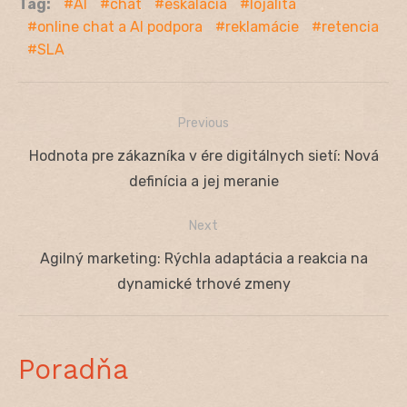
Tag:
AI
chat
eskalácia
lojalita
online chat a AI podpora
reklamácie
retencia
SLA
Previous
Navigácia
Previous
Hodnota pre zákazníka v ére digitálnych sietí: Nová
v
post:
definícia a jej meranie
článku
Next
Next
Agilný marketing: Rýchla adaptácia a reakcia na
post:
dynamické trhové zmeny
Poradňa