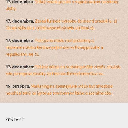
17. decembra
:
Dobrý večer, prosím o vypracovanie uvedenej
úlohy
17. decembra
:
Zaraď funkcie výrobku do úrovní produktu: a)
Dizajn b) Kvalita c) Užitočnosť výrobku d) Obal e)...
17. decembra
:
Poisťovne môžu mať problémy s
implementáciou kvôli svojej konzervatívnej povahe a
reguláciám, ale ti...
17. decembra
:
Prílišný dôraz na branding môže viesť k situácii,
kde percepcia značky zatieni skutočnú hodnotu a kv...
15. októbra
:
Marketing na zelenej lúke môže byť dlhodobo
neudržateľný, ak ignoruje environmentálne a sociálne dôs...
KONTAKT