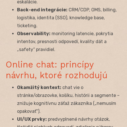
eskalácie.
Back-end integrácie:
CRM/CDP, OMS, billing,
logistika, identita (SSO), knowledge base,
ticketing.
Observability:
monitoring latencie, pokrytia
intentov, presnosti odpovedí, kvality dát a
„safety“ pravidiel.
Online chat: princípy
návrhu, ktoré rozhodujú
Okamžitý kontext:
chat vie o
stránke/obrazovke, košíku, histórii a segmente –
znižuje kognitívnu záťaž zákazníka („nemusím
opakovať“).
UI/UX prvky:
predvyplnené návrhy otázok,