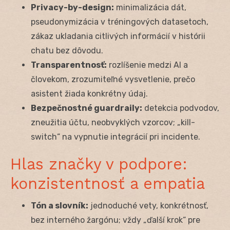
Privacy-by-design:
minimalizácia dát,
pseudonymizácia v tréningových datasetoch,
zákaz ukladania citlivých informácií v histórii
chatu bez dôvodu.
Transparentnosť:
rozlíšenie medzi AI a
človekom, zrozumiteľné vysvetlenie, prečo
asistent žiada konkrétny údaj.
Bezpečnostné guardraily:
detekcia podvodov,
zneužitia účtu, neobvyklých vzorcov; „kill-
switch“ na vypnutie integrácií pri incidente.
Hlas značky v podpore:
konzistentnosť a empatia
Tón a slovník:
jednoduché vety, konkrétnosť,
bez interného žargónu; vždy „ďalší krok“ pre