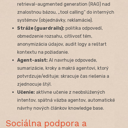
retrieval-augmented generation (RAG) nad
znalostnou bázou, „tool calling“ do interných
systémov (objednávky, reklamácie).
Stráže (guardrails):
politika odpovedí,
obmedzenie rozsahu, citlivosť tém,
anonymizácia údajov, audit logy a reštart
kontextu na požiadanie.
Agent-asist:
AI navrhuje odpovede,
sumarizácie, kroky a makrá agentovi, ktorý
potvrdzuje/edituje; skracuje čas riešenia a
zjednocuje štýl.
Učenie:
aktívne učenie z neobslúžených
intentov, spätná väzba agentov, automatické
návrhy nových článkov knowledge base.
Sociálna podpora a