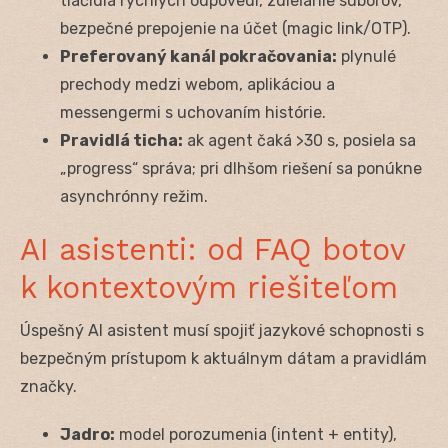
tlačidlá rýchlych odpovedí, zdieľanie súborov,
bezpečné prepojenie na účet (magic link/OTP).
Preferovaný kanál pokračovania:
plynulé
prechody medzi webom, aplikáciou a
messengermi s uchovaním histórie.
Pravidlá ticha:
ak agent čaká >30 s, posiela sa
„progress“ správa; pri dlhšom riešení sa ponúkne
asynchrónny režim.
AI asistenti: od FAQ botov
k kontextovým riešiteľom
Úspešný AI asistent musí spojiť jazykové schopnosti s
bezpečným prístupom k aktuálnym dátam a pravidlám
značky.
Jadro:
model porozumenia (intent + entity),