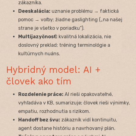
zákazníka.
Deeskalácia:
uznanie problému → faktická
pomoc → voľby; žiadne gaslighting („na našej
strane je všetko v poriadku“).
Multijazyčnosť:
kvalitná lokalizácia, nie
doslovný preklad; tréning terminológie a
kultúrnych nuáns.
Hybridný model: AI +
človek ako tím
Rozdelenie práce:
AI rieši opakovateľné,
vyhľadáva v KB, sumarizuje; človek rieši výnimky,
empatiu, rozhodnutia s rizikom.
Handoff bez švu:
zákazník vidí kontinuitu,
agent dostane históriu a navrhovaný plán.