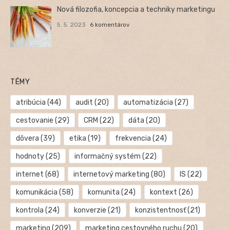
Nová filozofia, koncepcia a techniky marketingu
5. 5. 2023
6 komentárov
TÉMY
atribúcia
(44)
audit
(20)
automatizácia
(27)
cestovanie
(29)
CRM
(22)
dáta
(20)
dôvera
(39)
etika
(19)
frekvencia
(24)
hodnoty
(25)
informačný systém
(22)
internet
(68)
internetový marketing
(80)
IS
(22)
komunikácia
(58)
komunita
(24)
kontext
(26)
kontrola
(24)
konverzie
(21)
konzistentnosť
(21)
marketing
(209)
marketing cestovného ruchu
(20)