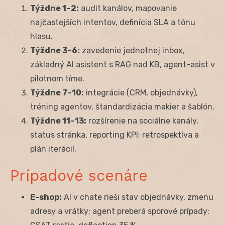
Týždne 1–2:
audit kanálov, mapovanie
najčastejších intentov, definícia SLA a tónu
hlasu.
Týždne 3–6:
zavedenie jednotnej inbox,
základný AI asistent s RAG nad KB, agent-asist v
pilotnom tíme.
Týždne 7–10:
integrácie (CRM, objednávky),
tréning agentov, štandardizácia makier a šablón.
Týždne 11–13:
rozšírenie na sociálne kanály,
status stránka, reporting KPI; retrospektíva a
plán iterácií.
Prípadové scenáre
E-shop:
AI v chate rieši stav objednávky, zmenu
adresy a vrátky; agent preberá sporové prípady;