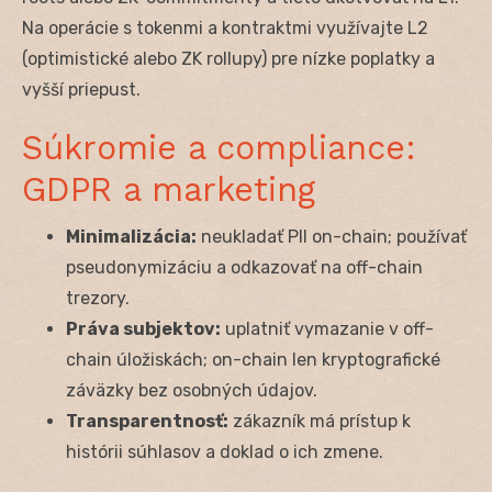
Na operácie s tokenmi a kontraktmi využívajte L2
(optimistické alebo ZK rollupy) pre nízke poplatky a
vyšší priepust.
Súkromie a compliance:
GDPR a marketing
Minimalizácia:
neukladať PII on-chain; používať
pseudonymizáciu a odkazovať na off-chain
trezory.
Práva subjektov:
uplatniť vymazanie v off-
chain úložiskách; on-chain len kryptografické
záväzky bez osobných údajov.
Transparentnosť:
zákazník má prístup k
histórii súhlasov a doklad o ich zmene.