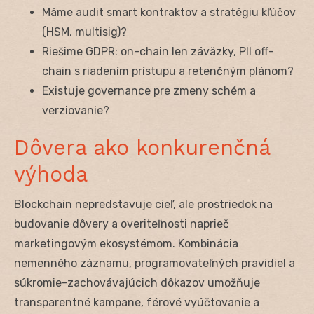
Máme audit smart kontraktov a stratégiu kľúčov
(HSM, multisig)?
Riešime GDPR: on-chain len záväzky, PII off-
chain s riadením prístupu a retenčným plánom?
Existuje governance pre zmeny schém a
verziovanie?
Dôvera ako konkurenčná
výhoda
Blockchain nepredstavuje cieľ, ale prostriedok na
budovanie dôvery a overiteľnosti naprieč
marketingovým ekosystémom. Kombinácia
nemenného záznamu, programovateľných pravidiel a
súkromie-zachovávajúcich dôkazov umožňuje
transparentné kampane, férové vyúčtovanie a