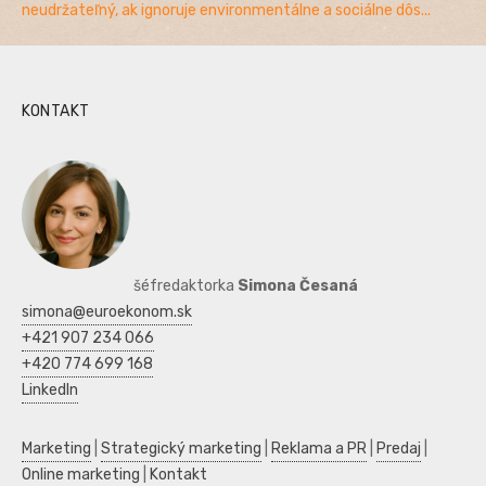
neudržateľný, ak ignoruje environmentálne a sociálne dôs...
KONTAKT
šéfredaktorka
Simona Česaná
simona@euroekonom.sk
+421 907 234 066
+420 774 699 168
LinkedIn
Marketing
|
Strategický marketing
|
Reklama a PR
|
Predaj
|
Online marketing
|
Kontakt