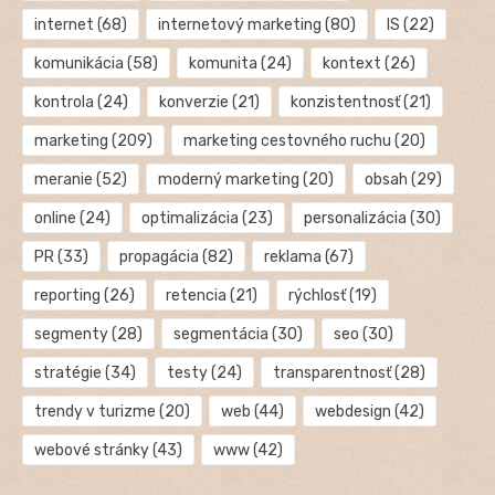
internet
(68)
internetový marketing
(80)
IS
(22)
komunikácia
(58)
komunita
(24)
kontext
(26)
kontrola
(24)
konverzie
(21)
konzistentnosť
(21)
marketing
(209)
marketing cestovného ruchu
(20)
meranie
(52)
moderný marketing
(20)
obsah
(29)
online
(24)
optimalizácia
(23)
personalizácia
(30)
PR
(33)
propagácia
(82)
reklama
(67)
reporting
(26)
retencia
(21)
rýchlosť
(19)
segmenty
(28)
segmentácia
(30)
seo
(30)
stratégie
(34)
testy
(24)
transparentnosť
(28)
trendy v turizme
(20)
web
(44)
webdesign
(42)
webové stránky
(43)
www
(42)