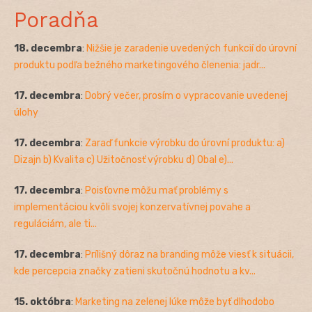
Poradňa
18. decembra
:
Nižšie je zaradenie uvedených funkcií do úrovní
produktu podľa bežného marketingového členenia: jadr...
17. decembra
:
Dobrý večer, prosím o vypracovanie uvedenej
úlohy
17. decembra
:
Zaraď funkcie výrobku do úrovní produktu: a)
Dizajn b) Kvalita c) Užitočnosť výrobku d) Obal e)...
17. decembra
:
Poisťovne môžu mať problémy s
implementáciou kvôli svojej konzervatívnej povahe a
reguláciám, ale ti...
17. decembra
:
Prílišný dôraz na branding môže viesť k situácii,
kde percepcia značky zatieni skutočnú hodnotu a kv...
15. októbra
:
Marketing na zelenej lúke môže byť dlhodobo