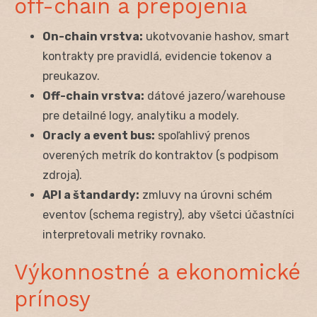
off-chain a prepojenia
On-chain vrstva:
ukotvovanie hashov, smart
kontrakty pre pravidlá, evidencie tokenov a
preukazov.
Off-chain vrstva:
dátové jazero/warehouse
pre detailné logy, analytiku a modely.
Oracly a event bus:
spoľahlivý prenos
overených metrík do kontraktov (s podpisom
zdroja).
API a štandardy:
zmluvy na úrovni schém
eventov (schema registry), aby všetci účastníci
interpretovali metriky rovnako.
Výkonnostné a ekonomické
prínosy