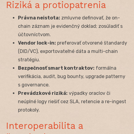
Riziká a protiopatrenia
Právna neistota:
zmluvne definovať, že on-
chain záznam je evidenčný doklad; zosúladiť s
účtovníctvom.
Vendor lock-in:
preferovať otvorené štandardy
(DID/VC), exportovateľné dáta a multi-chain
stratégiu.
Bezpečnosť smart kontraktov:
formálna
verifikácia, audit, bug bounty, upgrade patterny
s governance.
Prevádzkové riziká:
výpadky oraclov či
neúplné logy riešiť cez SLA, retencie a re-ingest
protokoly.
Interoperabilita a