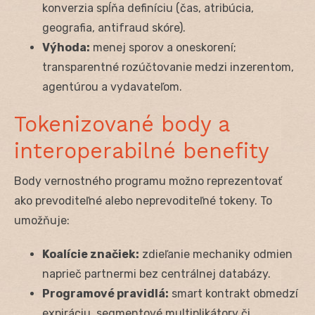
konverzia spĺňa definíciu (čas, atribúcia,
geografia, antifraud skóre).
Výhoda:
menej sporov a oneskorení;
transparentné rozúčtovanie medzi inzerentom,
agentúrou a vydavateľom.
Tokenizované body a
interoperabilné benefity
Body vernostného programu možno reprezentovať
ako prevoditeľné alebo neprevoditeľné tokeny. To
umožňuje:
Koalície značiek:
zdieľanie mechaniky odmien
naprieč partnermi bez centrálnej databázy.
Programové pravidlá:
smart kontrakt obmedzí
expiráciu, segmentové multiplikátory či