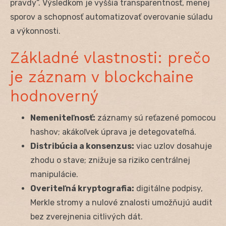
pravdy“. Výsledkom je vyššia transparentnosť, menej
sporov a schopnosť automatizovať overovanie súladu
a výkonnosti.
Základné vlastnosti: prečo
je záznam v blockchaine
hodnoverný
Nemeniteľnosť:
záznamy sú reťazené pomocou
hashov; akákoľvek úprava je detegovateľná.
Distribúcia a konsenzus:
viac uzlov dosahuje
zhodu o stave; znižuje sa riziko centrálnej
manipulácie.
Overiteľná kryptografia:
digitálne podpisy,
Merkle stromy a nulové znalosti umožňujú audit
bez zverejnenia citlivých dát.