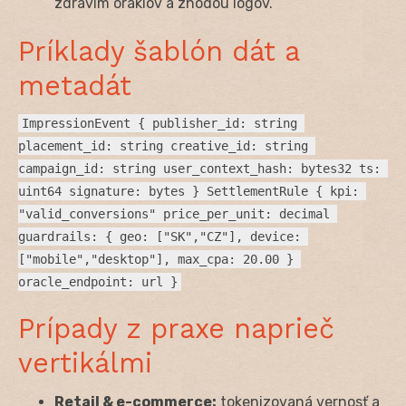
zdravím oraklov a zhodou logov.
Príklady šablón dát a
metadát
ImpressionEvent { publisher_id: string 
placement_id: string creative_id: string 
campaign_id: string user_context_hash: bytes32 ts: 
uint64 signature: bytes } SettlementRule { kpi: 
"valid_conversions" price_per_unit: decimal 
guardrails: { geo: ["SK","CZ"], device: 
["mobile","desktop"], max_cpa: 20.00 } 
oracle_endpoint: url }
Prípady z praxe naprieč
vertikálmi
Retail & e-commerce:
tokenizovaná vernosť a