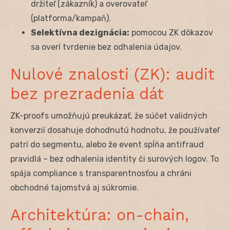
držiteľ (zákazník) a overovateľ
(platforma/kampaň).
Selektívna dezignácia:
pomocou ZK dôkazov
sa overí tvrdenie bez odhalenia údajov.
Nulové znalosti (ZK): audit
bez prezradenia dát
ZK-proofs umožňujú preukázať, že súčet validných
konverzií dosahuje dohodnutú hodnotu, že používateľ
patrí do segmentu, alebo že event spĺňa antifraud
pravidlá – bez odhalenia identity či surových logov. To
spája compliance s transparentnosťou a chráni
obchodné tajomstvá aj súkromie.
Architektúra: on-chain,