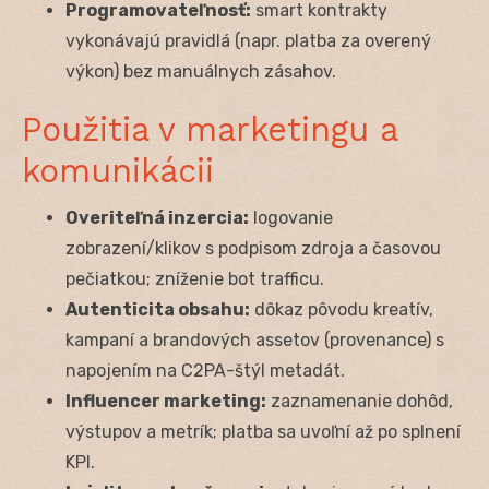
Programovateľnosť:
smart kontrakty
vykonávajú pravidlá (napr. platba za overený
výkon) bez manuálnych zásahov.
Použitia v marketingu a
komunikácii
Overiteľná inzercia:
logovanie
zobrazení/klikov s podpisom zdroja a časovou
pečiatkou; zníženie bot trafficu.
Autenticita obsahu:
dôkaz pôvodu kreatív,
kampaní a brandových assetov (provenance) s
napojením na C2PA-štýl metadát.
Influencer marketing:
zaznamenanie dohôd,
výstupov a metrík; platba sa uvoľní až po splnení
KPI.