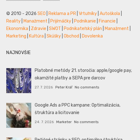
© 2010 - 2026
SEO
|
Reklama a PR
|
Vrtuľníky
|
Autoškola
|
Reality
|
Manažment
|
Prijímáčky
|
Podnikanie
|
Financie
|
Ekonomika
|
Zdravie
|
SWOT
|
Podnikateľský plán
|
Manažment
|
Marketing
|
Kultúra
|
Skúšky
|
Obchod
|
Dovolenka
NAJNOVŠIE
Platobné metódy 21. storočia: apple/google pay,
okamžité platby a SEPA pre darcov
27. 7. 2026
Peter Kráľ
No comments
Google Ads a PPC kampane: Optimalizácia,
štruktúra a licitovanie
24. 7. 2026
Marketer
No comments
Petičné stránky a SEO: optimálna štruktúra,