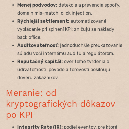
Menej podvodov:
detekcia a prevencia spoofy,
domain mis-match, click injection.
Rýchlejší settlement:
automatizované
vyplácanie pri splnení KPI; znižujú sa náklady
back office.
Auditovateľnosť:
jednoduchšie preukazovanie
súladu voči internému auditu a regulátorom.
Reputačný kapitál:
overiteľné tvrdenia o
udržateľnosti, pôvode a férovosti posilňujú
dôveru zákazníkov.
Meranie: od
kryptografických dôkazov
po KPI
Integrity Rate (IR):
podiel eventov, pre ktoré