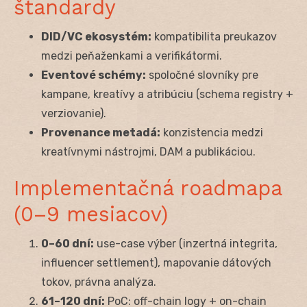
štandardy
DID/VC ekosystém:
kompatibilita preukazov
medzi peňaženkami a verifikátormi.
Eventové schémy:
spoločné slovníky pre
kampane, kreatívy a atribúciu (schema registry +
verziovanie).
Provenance metadá:
konzistencia medzi
kreatívnymi nástrojmi, DAM a publikáciou.
Implementačná roadmapa
(0–9 mesiacov)
0–60 dní:
use-case výber (inzertná integrita,
influencer settlement), mapovanie dátových
tokov, právna analýza.
61–120 dní:
PoC: off-chain logy + on-chain