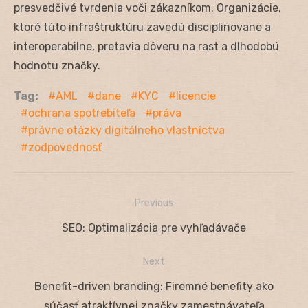
presvedčivé tvrdenia voči zákazníkom. Organizácie,
ktoré túto infraštruktúru zavedú disciplinovane a
interoperabilne, pretavia dôveru na rast a dlhodobú
hodnotu značky.
Tag:
AML
dane
KYC
licencie
ochrana spotrebiteľa
práva
právne otázky digitálneho vlastníctva
zodpovednosť
Previous
Navigácia
Previous
SEO: Optimalizácia pre vyhľadávače
v
post:
Next
článku
Next
Benefit-driven branding: Firemné benefity ako
post:
súčasť atraktívnej značky zamestnávateľa