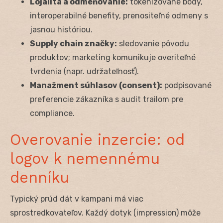
Lojalita a odmeňovanie:
tokenizované body,
interoperabilné benefity, prenositeľné odmeny s
jasnou históriou.
Supply chain značky:
sledovanie pôvodu
produktov; marketing komunikuje overiteľné
tvrdenia (napr. udržateľnosť).
Manažment súhlasov (consent):
podpisované
preferencie zákazníka s audit trailom pre
compliance.
Overovanie inzercie: od
logov k nemennému
denníku
Typický prúd dát v kampani má viac
sprostredkovateľov. Každý dotyk (impression) môže