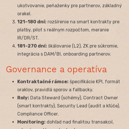
ukotvovanie, peňaženky pre partnerov, základný
orakel.
121–180 dní:
rozšírenie na smart kontrakty pre
platby, pilot s reálnym rozpočtom, meranie
IR/DR/ST.
181–270 dní:
škálovanie (L2), ZK pre súkromie,
integrácia s DAM/BI, onboarding partnerov.
Governance a operatíva
Kontraktačné rámce:
špecifikácie KPI, formát
oraklov, pravidlá sporov a fallbacky.
Roly:
Data Steward (schémy), Contract Owner
(smart kontrakty), Security Lead (audit a kľúče),
Compliance Officer.
Monitoring:
dohľad nad finalitou transakcií,