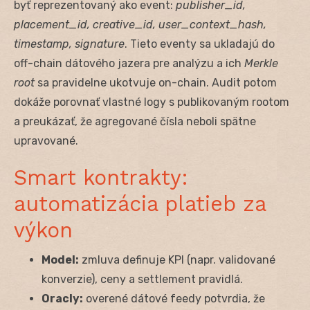
byť reprezentovaný ako event:
publisher_id,
placement_id, creative_id, user_context_hash,
timestamp, signature
. Tieto eventy sa ukladajú do
off-chain dátového jazera pre analýzu a ich
Merkle
root
sa pravidelne ukotvuje on-chain. Audit potom
dokáže porovnať vlastné logy s publikovaným rootom
a preukázať, že agregované čísla neboli spätne
upravované.
Smart kontrakty:
automatizácia platieb za
výkon
Model:
zmluva definuje KPI (napr. validované
konverzie), ceny a settlement pravidlá.
Oracly:
overené dátové feedy potvrdia, že