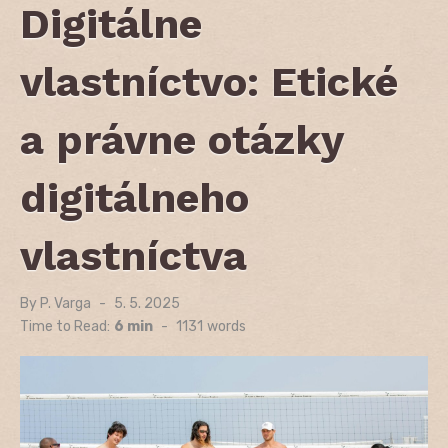
Digitálne
vlastníctvo: Etické
a právne otázky
digitálneho
vlastníctva
By
P. Varga
Posted
5. 5. 2025
on
Time to Read:
6 min
-
1131
words