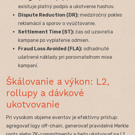
existuje platný podpis a ukotvenie hashov.
Dispute Reduction (DR):
medziročný pokles
reklamácií a sporov o vyúčtovanie.
Settlement Time (ST):
čas od uzavretia
kampane po vyplatenie odmien.
Fraud Loss Avoided (FLA):
odhadnuté
ušetrené náklady pri porovnateľnom mixe
kampaní.
Škálovanie a výkon: L2,
rollupy a dávkové
ukotvovanie
Pri vysokom objeme eventov je efektívny prístup:
agregovať logy off-chain, generovať pravidelné Merkle
roots alebo ZK-commitmenty a tieto ukotvovať na L1.