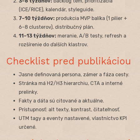
3–6 týždňov:
backlog tém, prioritizácia
(ICE/RICE), kalendár, styleguide.
7–10 týždňov:
produkcia MVP balíka (1 pilier +
6–8 clusterov), distribučný plán.
11–13 týždňov:
meranie, A/B testy, refresh a
rozšírenie do ďalších klastrov.
Checklist pred publikáciou
Jasne definovaná persona, zámer a fáza cesty.
Stránka má H2/H3 hierarchiu, CTA a interné
prelinky.
Fakty a dáta sú citované a aktuálne.
Prístupnosť: alt texty, kontrast, čitateľnosť.
UTM tagy a eventy nastavené, vlastníctvo KPI
určené.