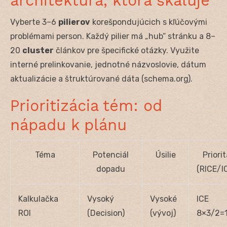
architektúra, ktorá škáluje
Vyberte 3–6
pilierov
korešpondujúcich s kľúčovými
problémami person. Každý pilier má „hub“ stránku a 8–
20
cluster
článkov pre špecifické otázky. Využite
interné prelinkovanie, jednotné názvoslovie, dátum
aktualizácie a štruktúrované dáta (schema.org).
Prioritizácia tém: od
nápadu k plánu
Téma
Potenciál
Úsilie
Priorit
dopadu
(RICE/I
Kalkulačka
Vysoký
Vysoké
ICE
ROI
(Decision)
(vývoj)
8×3/2=