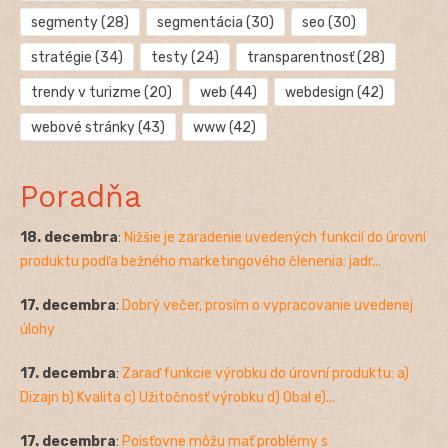
segmenty
(28)
segmentácia
(30)
seo
(30)
stratégie
(34)
testy
(24)
transparentnosť
(28)
trendy v turizme
(20)
web
(44)
webdesign
(42)
webové stránky
(43)
www
(42)
Poradňa
18. decembra
:
Nižšie je zaradenie uvedených funkcií do úrovní
produktu podľa bežného marketingového členenia: jadr...
17. decembra
:
Dobrý večer, prosím o vypracovanie uvedenej
úlohy
17. decembra
:
Zaraď funkcie výrobku do úrovní produktu: a)
Dizajn b) Kvalita c) Užitočnosť výrobku d) Obal e)...
17. decembra
:
Poisťovne môžu mať problémy s