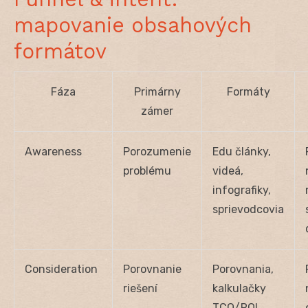
mapovanie obsahových
formátov
Fáza
Primárny
Formáty
zámer
Awareness
Porozumenie
Edu články,
problému
videá,
infografiky,
sprievodcovia
Consideration
Porovnanie
Porovnania,
riešení
kalkulačky
TCO/ROI,