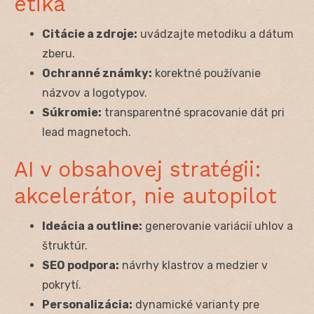
etika
Citácie a zdroje:
uvádzajte metodiku a dátum
zberu.
Ochranné známky:
korektné používanie
názvov a logotypov.
Súkromie:
transparentné spracovanie dát pri
lead magnetoch.
AI v obsahovej stratégii:
akcelerátor, nie autopilot
Ideácia a outline:
generovanie variácií uhlov a
štruktúr.
SEO podpora:
návrhy klastrov a medzier v
pokrytí.
Personalizácia:
dynamické varianty pre