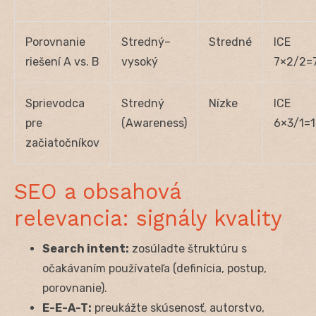
Porovnanie
Stredný–
Stredné
ICE
riešení A vs. B
vysoký
7×2/2=
Sprievodca
Stredný
Nízke
ICE
pre
(Awareness)
6×3/1=
začiatočníkov
SEO a obsahová
relevancia: signály kvality
Search intent:
zosúladte štruktúru s
očakávaním používateľa (definícia, postup,
porovnanie).
E-E-A-T:
preukážte skúsenosť, autorstvo,