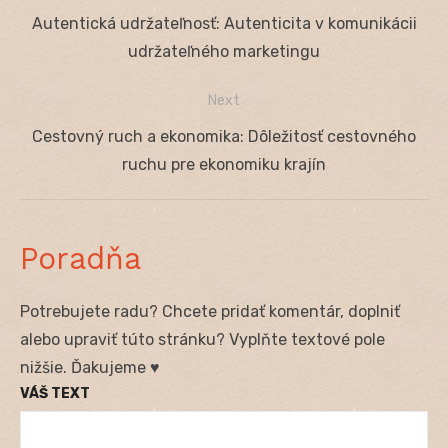
Navigácia
Previous
Autentická udržateľnosť: Autenticita v komunikácii
v
post:
udržateľného marketingu
článku
Next
Next
Cestovný ruch a ekonomika: Dôležitosť cestovného
post:
ruchu pre ekonomiku krajín
Poradňa
Potrebujete radu? Chcete pridať komentár, doplniť
alebo upraviť túto stránku? Vyplňte textové pole
nižšie. Ďakujeme ♥
VÁŠ TEXT