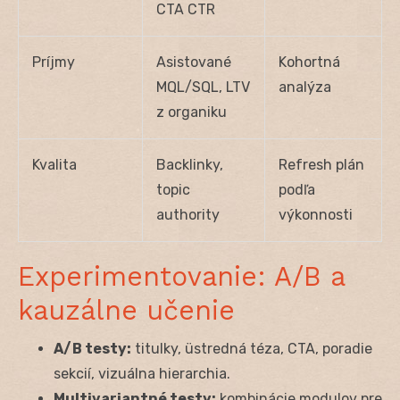
CTA CTR
Príjmy
Asistované
Kohortná
MQL/SQL, LTV
analýza
z organiku
Kvalita
Backlinky,
Refresh plán
topic
podľa
authority
výkonnosti
Experimentovanie: A/B a
kauzálne učenie
A/B testy:
titulky, üstredná téza, CTA, poradie
sekcií, vizuálna hierarchia.
Multivariantné testy:
kombinácie modulov pre