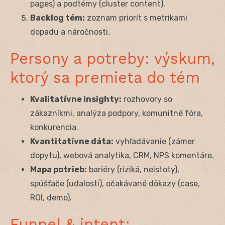
pages) a podtémy (cluster content).
Backlog tém:
zoznam priorít s metrikami
dopadu a náročnosti.
Persony a potreby: výskum,
ktorý sa premieta do tém
Kvalitatívne insighty:
rozhovory so
zákazníkmi, analýza podpory, komunitné fóra,
konkurencia.
Kvantitatívne dáta:
vyhľadávanie (zámer
dopytu), webová analytika, CRM, NPS komentáre.
Mapa potrieb:
bariéry (riziká, neistoty),
spúšťače (udalosti), očakávané dôkazy (case,
ROI, demo).
Funnel & intent: