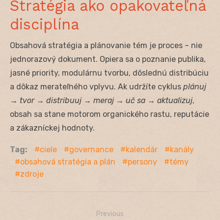
Stratégia ako opakovateľná
disciplína
Obsahová stratégia a plánovanie tém je proces – nie
jednorazový dokument. Opiera sa o poznanie publika,
jasné priority, modulárnu tvorbu, dôslednú distribúciu
a dôkaz merateľného vplyvu. Ak udržíte cyklus
plánuj
→ tvor → distribuuj → meraj → uč sa → aktualizuj
,
obsah sa stane motorom organického rastu, reputácie
a zákazníckej hodnoty.
Tag:
ciele
governance
kalendár
kanály
obsahová stratégia a plán
persony
témy
zdroje
Previous