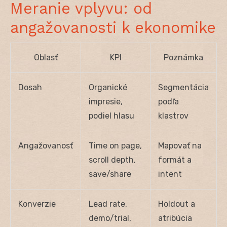
Meranie vplyvu: od
angažovanosti k ekonomike
Oblasť
KPI
Poznámka
Dosah
Organické
Segmentácia
impresie,
podľa
podiel hlasu
klastrov
Angažovanosť
Time on page,
Mapovať na
scroll depth,
formát a
save/share
intent
Konverzie
Lead rate,
Holdout a
demo/trial,
atribúcia