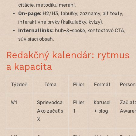
citácie, metodiku meraní.
On-page:
H2/H3, tabuľky, zoznamy, alt texty,
interaktívne prvky (kalkulačky, kvízy).
Internal links:
hub-&-spoke, kontextové CTA,
súvisiaci obsah.
Redakčný kalendár: rytmus
a kapacita
Týždeň
Téma
Pilier
Formát
Person
W1
Sprievodca:
Pilier
Karusel
Začiat
Ako začať s
1
+ blog
Aware
X