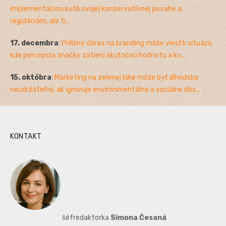
implementáciou kvôli svojej konzervatívnej povahe a
reguláciám, ale ti...
17. decembra
:
Prílišný dôraz na branding môže viesť k situácii,
kde percepcia značky zatieni skutočnú hodnotu a kv...
15. októbra
:
Marketing na zelenej lúke môže byť dlhodobo
neudržateľný, ak ignoruje environmentálne a sociálne dôs...
KONTAKT
šéfredaktorka
Simona Česaná