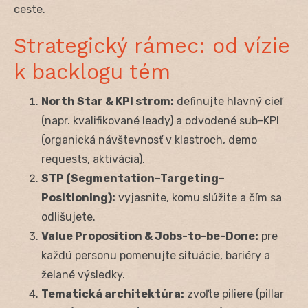
ceste.
Strategický rámec: od vízie
k backlogu tém
North Star & KPI strom:
definujte hlavný cieľ
(napr. kvalifikované leady) a odvodené sub-KPI
(organická návštevnosť v klastroch, demo
requests, aktivácia).
STP (Segmentation–Targeting–
Positioning):
vyjasnite, komu slúžite a čím sa
odlišujete.
Value Proposition & Jobs-to-be-Done:
pre
každú personu pomenujte situácie, bariéry a
želané výsledky.
Tematická architektúra:
zvoľte piliere (pillar