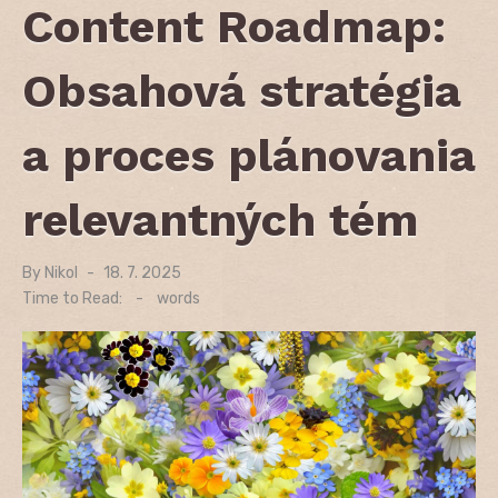
Content Roadmap:
Obsahová stratégia
a proces plánovania
relevantných tém
By
Nikol
Posted
18. 7. 2025
on
Time to Read:
-
words