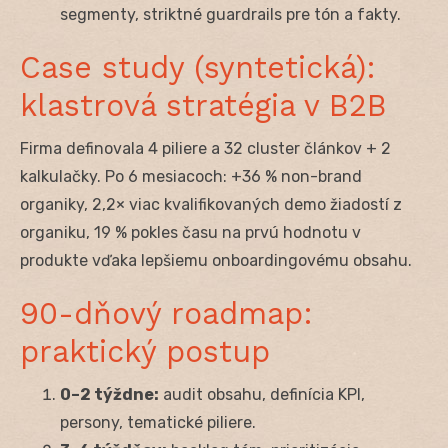
segmenty, striktné guardrails pre tón a fakty.
Case study (syntetická):
klastrová stratégia v B2B
Firma definovala 4 piliere a 32 cluster článkov + 2
kalkulačky. Po 6 mesiacoch: +36 % non-brand
organiky, 2,2× viac kvalifikovaných demo žiadostí z
organiku, 19 % pokles času na prvú hodnotu v
produkte vďaka lepšiemu onboardingovému obsahu.
90-dňový roadmap:
praktický postup
0–2 týždne:
audit obsahu, definícia KPI,
persony, tematické piliere.