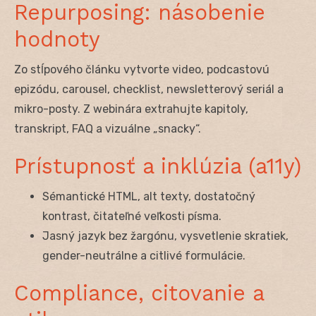
Repurposing: násobenie
hodnoty
Zo stĺpového článku vytvorte video, podcastovú
epizódu, carousel, checklist, newsletterový seriál a
mikro-posty. Z webinára extrahujte kapitoly,
transkript, FAQ a vizuálne „snacky“.
Prístupnosť a inklúzia (a11y)
Sémantické HTML, alt texty, dostatočný
kontrast, čitateľné veľkosti písma.
Jasný jazyk bez žargónu, vysvetlenie skratiek,
gender-neutrálne a citlivé formulácie.
Compliance, citovanie a