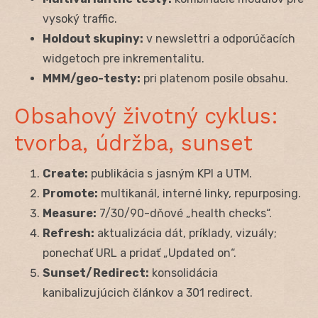
vysoký traffic.
Holdout skupiny:
v newslettri a odporúčacích
widgetoch pre inkrementalitu.
MMM/geo-testy:
pri platenom posile obsahu.
Obsahový životný cyklus:
tvorba, údržba, sunset
Create:
publikácia s jasným KPI a UTM.
Promote:
multikanál, interné linky, repurposing.
Measure:
7/30/90-dňové „health checks“.
Refresh:
aktualizácia dát, príklady, vizuály;
ponechať URL a pridať „Updated on“.
Sunset/Redirect:
konsolidácia
kanibalizujúcich článkov a 301 redirect.