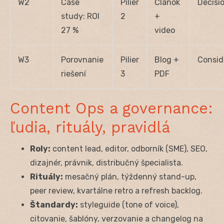
W2
Case
Pilier
Článok
Decisi
study: ROI
2
+
27 %
video
W3
Porovnanie
Pilier
Blog +
Consid
riešení
3
PDF
Content Ops a governance:
ľudia, rituály, pravidlá
Roly:
content lead, editor, odborník (SME), SEO,
dizajnér, právnik, distribučný špecialista.
Rituály:
mesačný plán, týždenný stand-up,
peer review, kvartálne retro a refresh backlog.
Štandardy:
styleguide (tone of voice),
citovanie, šablóny, verzovanie a changelog na