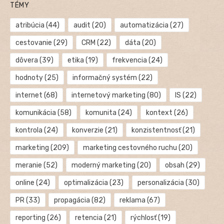
TÉMY
atribúcia
(44)
audit
(20)
automatizácia
(27)
cestovanie
(29)
CRM
(22)
dáta
(20)
dôvera
(39)
etika
(19)
frekvencia
(24)
hodnoty
(25)
informačný systém
(22)
internet
(68)
internetový marketing
(80)
IS
(22)
komunikácia
(58)
komunita
(24)
kontext
(26)
kontrola
(24)
konverzie
(21)
konzistentnosť
(21)
marketing
(209)
marketing cestovného ruchu
(20)
meranie
(52)
moderný marketing
(20)
obsah
(29)
online
(24)
optimalizácia
(23)
personalizácia
(30)
PR
(33)
propagácia
(82)
reklama
(67)
reporting
(26)
retencia
(21)
rýchlosť
(19)