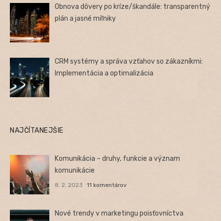
Obnova dôvery po kríze/škandále: transparentný
plán a jasné míľniky
CRM systémy a správa vzťahov so zákazníkmi:
Implementácia a optimalizácia
NAJČÍTANEJŠIE
Komunikácia – druhy, funkcie a význam
komunikácie
8. 2. 2023
11 komentárov
Nové trendy v marketingu poisťovníctva