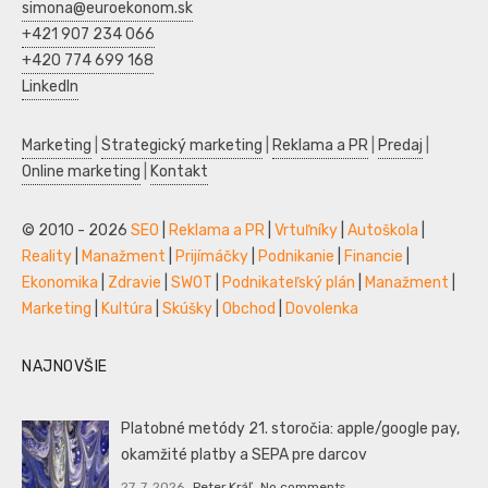
simona@euroekonom.sk
+421 907 234 066
+420 774 699 168
LinkedIn
Marketing
|
Strategický marketing
|
Reklama a PR
|
Predaj
|
Online marketing
|
Kontakt
© 2010 - 2026
SEO
|
Reklama a PR
|
Vrtuľníky
|
Autoškola
|
Reality
|
Manažment
|
Prijímáčky
|
Podnikanie
|
Financie
|
Ekonomika
|
Zdravie
|
SWOT
|
Podnikateľský plán
|
Manažment
|
Marketing
|
Kultúra
|
Skúšky
|
Obchod
|
Dovolenka
NAJNOVŠIE
Platobné metódy 21. storočia: apple/google pay,
okamžité platby a SEPA pre darcov
27. 7. 2026
Peter Kráľ
No comments