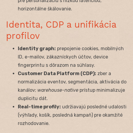
pre personalizáciu s nízkou latenciou,
horizontálne škálovanie.
Identita, CDP a unifikácia
profilov
Identity graph:
prepojenie cookies, mobilných
ID, e-mailov, zákazníckych účtov, device
fingerprintu s dôrazom na súhlasy.
Customer Data Platform (CDP):
zber a
normalizácia eventov, segmentácia, aktivácia do
kanálov;
warehouse-native
prístup minimalizuje
duplicitu dát.
Real-time profily:
udržiavajú posledné udalosti
(výhľady, košík, posledná kampaň) pre okamžité
rozhodovanie.