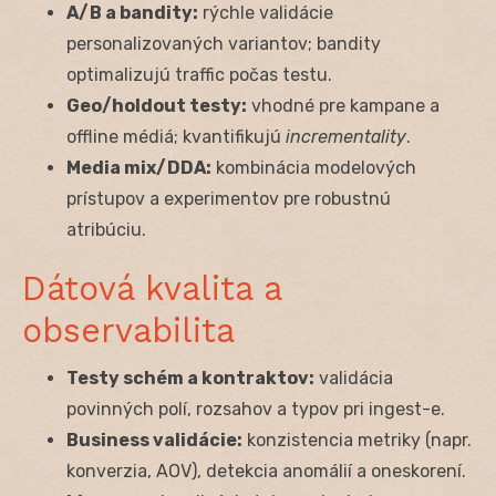
A/B a bandity:
rýchle validácie
personalizovaných variantov; bandity
optimalizujú traffic počas testu.
Geo/holdout testy:
vhodné pre kampane a
offline médiá; kvantifikujú
incrementality
.
Media mix/DDA:
kombinácia modelových
prístupov a experimentov pre robustnú
atribúciu.
Dátová kvalita a
observabilita
Testy schém a kontraktov:
validácia
povinných polí, rozsahov a typov pri ingest-e.
Business validácie:
konzistencia metriky (napr.
konverzia, AOV), detekcia anomálií a oneskorení.