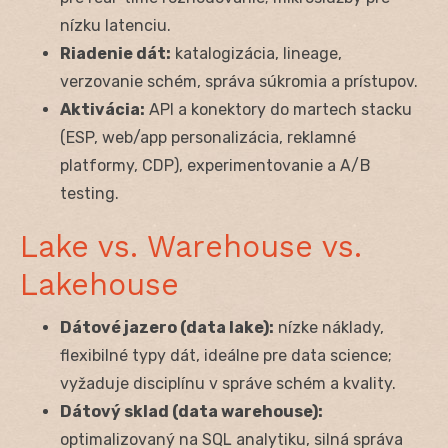
nízku latenciu.
Riadenie dát:
katalogizácia, lineage,
verzovanie schém, správa súkromia a prístupov.
Aktivácia:
API a konektory do martech stacku
(ESP, web/app personalizácia, reklamné
platformy, CDP), experimentovanie a A/B
testing.
Lake vs. Warehouse vs.
Lakehouse
Dátové jazero (data lake):
nízke náklady,
flexibilné typy dát, ideálne pre data science;
vyžaduje disciplínu v správe schém a kvality.
Dátový sklad (data warehouse):
optimalizovaný na SQL analytiku, silná správa