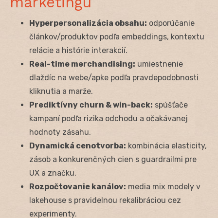
marketingu
Hyperpersonalizácia obsahu:
odporúčanie
článkov/produktov podľa embeddings, kontextu
relácie a histórie interakcií.
Real-time merchandising:
umiestnenie
dlaždíc na webe/apke podľa pravdepodobnosti
kliknutia a marže.
Prediktívny churn & win-back:
spúšťače
kampaní podľa rizika odchodu a očakávanej
hodnoty zásahu.
Dynamická cenotvorba:
kombinácia elasticity,
zásob a konkurenčných cien s guardrailmi pre
UX a značku.
Rozpočtovanie kanálov:
media mix modely v
lakehouse s pravidelnou rekalibráciou cez
experimenty.