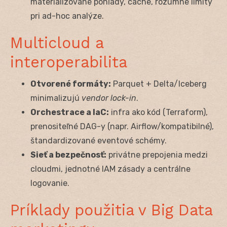
materiálizované pohľady, cache, rozumné limity
pri ad-hoc analýze.
Multicloud a
interoperabilita
Otvorené formáty:
Parquet + Delta/Iceberg
minimalizujú
vendor lock-in
.
Orchestrace a IaC:
infra ako kód (Terraform),
prenositeľné DAG-y (napr. Airflow/kompatibilné),
štandardizované eventové schémy.
Sieť a bezpečnosť:
privátne prepojenia medzi
cloudmi, jednotné IAM zásady a centrálne
logovanie.
Príklady použitia v Big Data