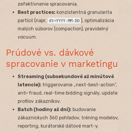
zefektívnenie spracovania.
Best practices:
konzistentná granularita
partícií (napr.
), optimalizácia
dt=YYYY-MM-DD
malých súborov (compaction), pravidelný
vacuum
.
Prúdové vs. dávkové
spracovanie v marketingu
Streaming (subsekundové až minútové
latencie):
triggerovanie „next-best-action“,
anti-fraud, real-time bidding signály, update
profilov zákazníkov.
Batch (hodiny až dni):
budovanie
zákazníckych 360 pohľadov, tréning modelov,
reporting, kurátorské dátové mart-y.