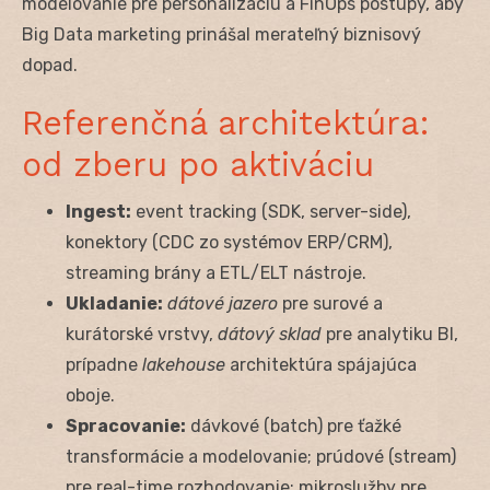
modelovanie pre personalizáciu a FinOps postupy, aby
Big Data marketing prinášal merateľný biznisový
dopad.
Referenčná architektúra:
od zberu po aktiváciu
Ingest:
event tracking (SDK, server-side),
konektory (CDC zo systémov ERP/CRM),
streaming brány a ETL/ELT nástroje.
Ukladanie:
dátové jazero
pre surové a
kurátorské vrstvy,
dátový sklad
pre analytiku BI,
prípadne
lakehouse
architektúra spájajúca
oboje.
Spracovanie:
dávkové (batch) pre ťažké
transformácie a modelovanie; prúdové (stream)
pre real-time rozhodovanie; mikroslužby pre