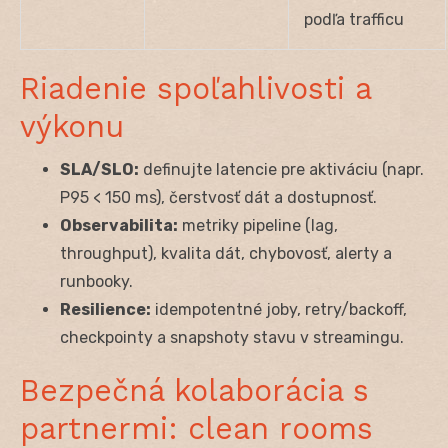
podľa trafficu
Riadenie spoľahlivosti a
výkonu
SLA/SLO:
definujte latencie pre aktiváciu (napr.
P95 < 150 ms), čerstvosť dát a dostupnosť.
Observabilita:
metriky pipeline (lag,
throughput), kvalita dát, chybovosť, alerty a
runbooky.
Resilience:
idempotentné joby, retry/backoff,
checkpointy a snapshoty stavu v streamingu.
Bezpečná kolaborácia s
partnermi: clean rooms