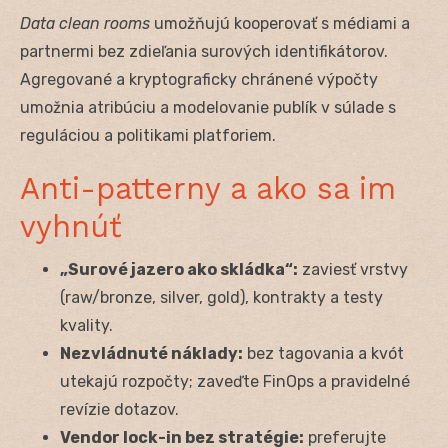
Data clean rooms
umožňujú kooperovať s médiami a
partnermi bez zdieľania surových identifikátorov.
Agregované a kryptograficky chránené výpočty
umožnia atribúciu a modelovanie publík v súlade s
reguláciou a politikami platforiem.
Anti-patterny a ako sa im
vyhnúť
„Surové jazero ako skládka“:
zaviesť vrstvy
(raw/bronze, silver, gold), kontrakty a testy
kvality.
Nezvládnuté náklady:
bez tagovania a kvót
utekajú rozpočty; zaveďte FinOps a pravidelné
revízie dotazov.
Vendor lock-in bez stratégie:
preferujte