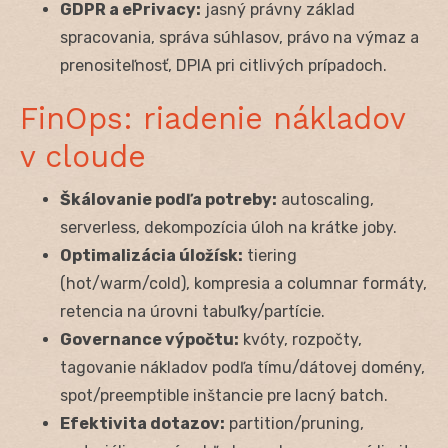
GDPR a ePrivacy:
jasný právny základ
spracovania, správa súhlasov, právo na výmaz a
prenositeľnosť, DPIA pri citlivých prípadoch.
FinOps: riadenie nákladov
v cloude
Škálovanie podľa potreby:
autoscaling,
serverless, dekompozícia úloh na krátke joby.
Optimalizácia úložísk:
tiering
(hot/warm/cold), kompresia a columnar formáty,
retencia na úrovni tabuľky/partície.
Governance výpočtu:
kvóty, rozpočty,
tagovanie nákladov podľa tímu/dátovej domény,
spot/preemptible inštancie pre lacný batch.
Efektivita dotazov:
partition/pruning,