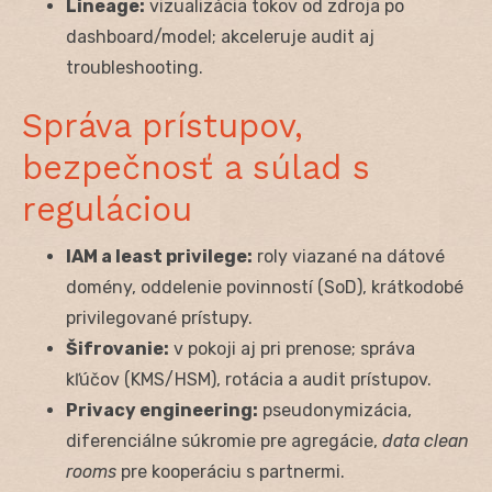
Lineage:
vizualizácia tokov od zdroja po
dashboard/model; akceleruje audit aj
troubleshooting.
Správa prístupov,
bezpečnosť a súlad s
reguláciou
IAM a least privilege:
roly viazané na dátové
domény, oddelenie povinností (SoD), krátkodobé
privilegované prístupy.
Šifrovanie:
v pokoji aj pri prenose; správa
kľúčov (KMS/HSM), rotácia a audit prístupov.
Privacy engineering:
pseudonymizácia,
diferenciálne súkromie pre agregácie,
data clean
rooms
pre kooperáciu s partnermi.