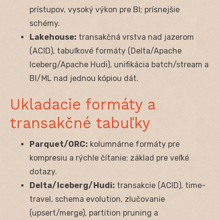
prístupov, vysoký výkon pre BI; prísnejšie
schémy.
Lakehouse:
transakčná vrstva nad jazerom
(ACID), tabuľkové formáty (Delta/Apache
Iceberg/Apache Hudi), unifikácia batch/stream a
BI/ML nad jednou kópiou dát.
Ukladacie formáty a
transakčné tabuľky
Parquet/ORC:
kolumnárne formáty pre
kompresiu a rýchle čítanie; základ pre veľké
dotazy.
Delta/Iceberg/Hudi:
transakcie (ACID), time-
travel, schema evolution, zlučovanie
(upsert/merge), partition pruning a