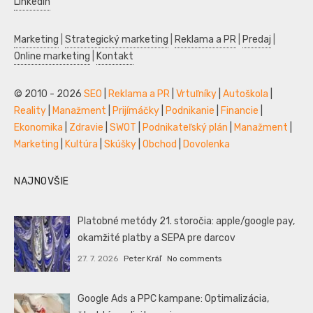
LinkedIn
Marketing
|
Strategický marketing
|
Reklama a PR
|
Predaj
|
Online marketing
|
Kontakt
© 2010 - 2026
SEO
|
Reklama a PR
|
Vrtuľníky
|
Autoškola
|
Reality
|
Manažment
|
Prijímáčky
|
Podnikanie
|
Financie
|
Ekonomika
|
Zdravie
|
SWOT
|
Podnikateľský plán
|
Manažment
|
Marketing
|
Kultúra
|
Skúšky
|
Obchod
|
Dovolenka
NAJNOVŠIE
Platobné metódy 21. storočia: apple/google pay,
okamžité platby a SEPA pre darcov
27. 7. 2026
Peter Kráľ
No comments
Google Ads a PPC kampane: Optimalizácia,