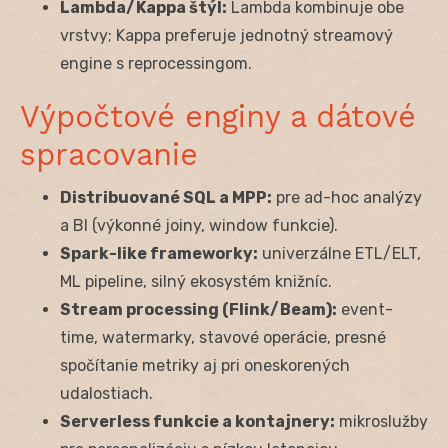
Lambda/Kappa štýl:
Lambda kombinuje obe
vrstvy; Kappa preferuje jednotný streamový
engine s reprocessingom.
Výpočtové enginy a dátové
spracovanie
Distribuované SQL a MPP:
pre ad-hoc analýzy
a BI (výkonné joiny, window funkcie).
Spark-like frameworky:
univerzálne ETL/ELT,
ML pipeline, silný ekosystém knižníc.
Stream processing (Flink/Beam):
event-
time, watermarky, stavové operácie, presné
spočítanie metriky aj pri oneskorených
udalostiach.
Serverless funkcie a kontajnery:
mikroslužby