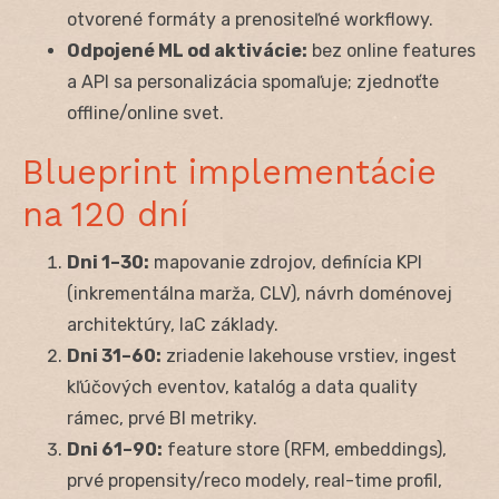
otvorené formáty a prenositeľné workflowy.
Odpojené ML od aktivácie:
bez online features
a API sa personalizácia spomaľuje; zjednoťte
offline/online svet.
Blueprint implementácie
na 120 dní
Dni 1–30:
mapovanie zdrojov, definícia KPI
(inkrementálna marža, CLV), návrh doménovej
architektúry, IaC základy.
Dni 31–60:
zriadenie lakehouse vrstiev, ingest
kľúčových eventov, katalóg a data quality
rámec, prvé BI metriky.
Dni 61–90:
feature store (RFM, embeddings),
prvé propensity/reco modely, real-time profil,