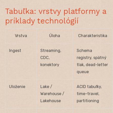
Tabuľka: vrstvy platformy a
príklady technológií
Vrstva
Úloha
Charakteristika
Ingest
Streaming,
Schema
CDC,
registry, spätný
konektory
tlak, dead-letter
queue
Uloženie
Lake /
ACID tabuľky,
Warehouse /
time-travel,
Lakehouse
partitioning