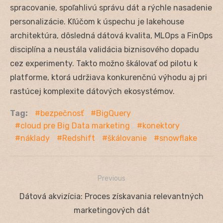
spracovanie, spoľahlivú správu dát a rýchle nasadenie
personalizácie. Kľúčom k úspechu je lakehouse
architektúra, dôsledná dátová kvalita, MLOps a FinOps
disciplína a neustála validácia biznisového dopadu
cez experimenty. Takto možno škálovať od pilotu k
platforme, ktorá udržiava konkurenčnú výhodu aj pri
rastúcej komplexite dátových ekosystémov.
Tag:
bezpečnosť
BigQuery
cloud pre Big Data marketing
konektory
náklady
Redshift
škálovanie
snowflake
Previous
Navigácia
Previous
Dátová akvizícia: Proces získavania relevantných
v
post:
marketingových dát