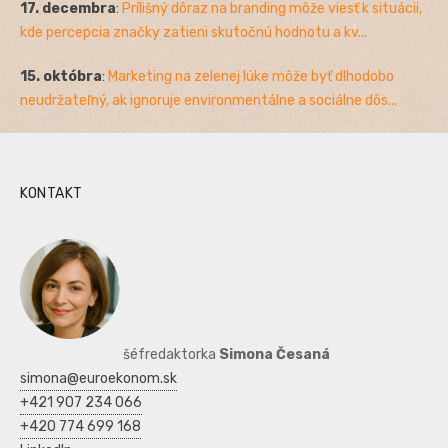
17. decembra
:
Prílišný dôraz na branding môže viesť k situácii,
kde percepcia značky zatieni skutočnú hodnotu a kv...
15. októbra
:
Marketing na zelenej lúke môže byť dlhodobo
neudržateľný, ak ignoruje environmentálne a sociálne dôs...
KONTAKT
šéfredaktorka
Simona Česaná
simona@euroekonom.sk
+421 907 234 066
+420 774 699 168