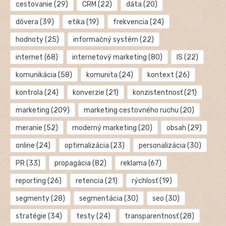
cestovanie
(29)
CRM
(22)
dáta
(20)
dôvera
(39)
etika
(19)
frekvencia
(24)
hodnoty
(25)
informačný systém
(22)
internet
(68)
internetový marketing
(80)
IS
(22)
komunikácia
(58)
komunita
(24)
kontext
(26)
kontrola
(24)
konverzie
(21)
konzistentnosť
(21)
marketing
(209)
marketing cestovného ruchu
(20)
meranie
(52)
moderný marketing
(20)
obsah
(29)
online
(24)
optimalizácia
(23)
personalizácia
(30)
PR
(33)
propagácia
(82)
reklama
(67)
reporting
(26)
retencia
(21)
rýchlosť
(19)
segmenty
(28)
segmentácia
(30)
seo
(30)
stratégie
(34)
testy
(24)
transparentnosť
(28)