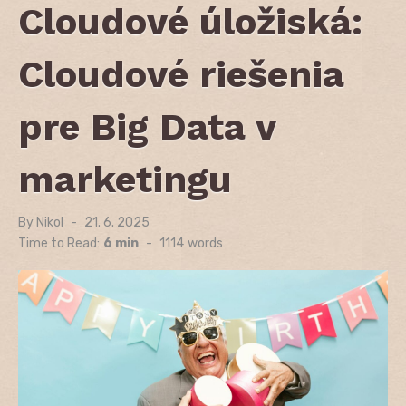
Cloudové úložiská:
Cloudové riešenia
pre Big Data v
marketingu
By
Nikol
Posted
21. 6. 2025
on
Time to Read:
6 min
-
1114
words