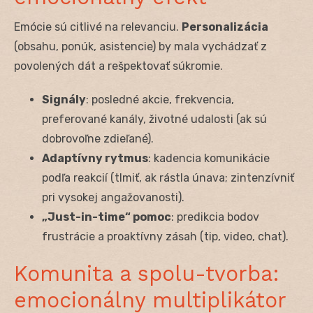
Emócie sú citlivé na relevanciu.
Personalizácia
(obsahu, ponúk, asistencie) by mala vychádzať z
povolených dát a rešpektovať súkromie.
Signály
: posledné akcie, frekvencia,
preferované kanály, životné udalosti (ak sú
dobrovoľne zdieľané).
Adaptívny rytmus
: kadencia komunikácie
podľa reakcií (tlmiť, ak rástla únava; zintenzívniť
pri vysokej angažovanosti).
„Just-in-time“ pomoc
: predikcia bodov
frustrácie a proaktívny zásah (tip, video, chat).
Komunita a spolu-tvorba:
emocionálny multiplikátor