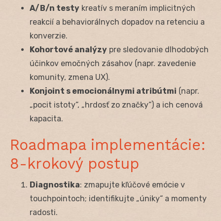
A/B/n testy
kreatív s meraním implicitných
reakcií a behaviorálnych dopadov na retenciu a
konverzie.
Kohortové analýzy
pre sledovanie dlhodobých
účinkov emočných zásahov (napr. zavedenie
komunity, zmena UX).
Konjoint s emocionálnymi atribútmi
(napr.
„pocit istoty“, „hrdosť zo značky“) a ich cenová
kapacita.
Roadmapa implementácie:
8-krokový postup
Diagnostika
: zmapujte kľúčové emócie v
touchpointoch; identifikujte „úniky“ a momenty
radosti.