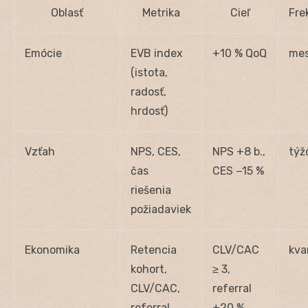
Oblasť
Metrika
Cieľ
Fre
Emócie
EVB index
+10 % QoQ
me
(istota,
radosť,
hrdosť)
Vzťah
NPS, CES,
NPS +8 b.,
týž
čas
CES −15 %
riešenia
požiadaviek
Ekonomika
Retencia
CLV/CAC
kva
kohort,
≥ 3,
CLV/CAC,
referral
referral
+20 %