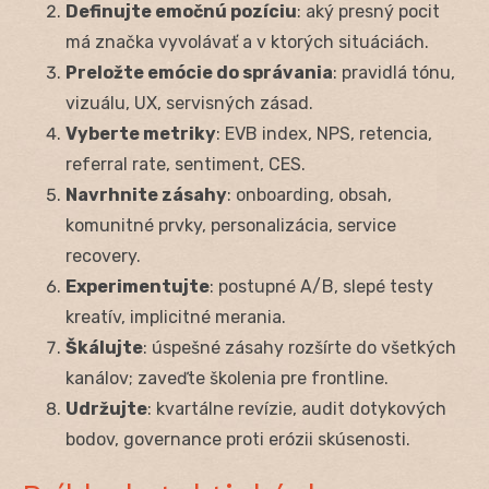
Definujte emočnú pozíciu
: aký presný pocit
má značka vyvolávať a v ktorých situáciách.
Preložte emócie do správania
: pravidlá tónu,
vizuálu, UX, servisných zásad.
Vyberte metriky
: EVB index, NPS, retencia,
referral rate, sentiment, CES.
Navrhnite zásahy
: onboarding, obsah,
komunitné prvky, personalizácia, service
recovery.
Experimentujte
: postupné A/B, slepé testy
kreatív, implicitné merania.
Škálujte
: úspešné zásahy rozšírte do všetkých
kanálov; zaveďte školenia pre frontline.
Udržujte
: kvartálne revízie, audit dotykových
bodov, governance proti erózii skúsenosti.