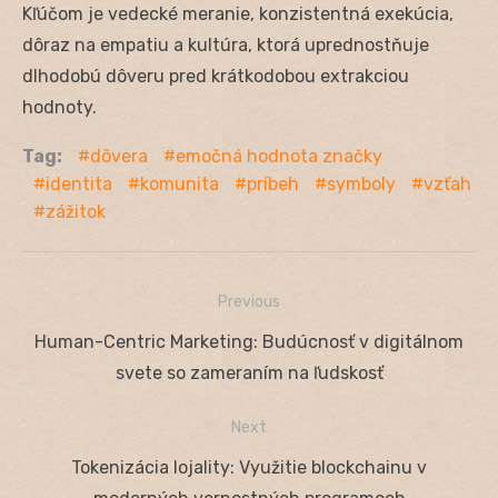
Kľúčom je vedecké meranie, konzistentná exekúcia,
dôraz na empatiu a kultúra, ktorá uprednostňuje
dlhodobú dôveru pred krátkodobou extrakciou
hodnoty.
Tag:
dôvera
emočná hodnota značky
identita
komunita
príbeh
symboly
vzťah
zážitok
Previous
Navigácia
Previous
Human-Centric Marketing: Budúcnosť v digitálnom
v
post:
svete so zameraním na ľudskosť
článku
Next
Next
Tokenizácia lojality: Využitie blockchainu v