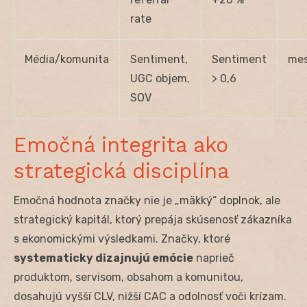
rate
Média/komunita
Sentiment,
Sentiment
me
UGC objem,
> 0,6
SOV
Emočná integrita ako
strategická disciplína
Emočná hodnota značky nie je „mäkký“ doplnok, ale
strategický kapitál, ktorý prepája skúsenosť zákazníka
s ekonomickými výsledkami. Značky, ktoré
systematicky dizajnujú emócie
naprieč
produktom, servisom, obsahom a komunitou,
dosahujú vyšší CLV, nižší CAC a odolnosť voči krízam.