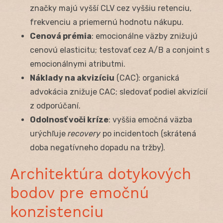
značky majú vyšší CLV cez vyššiu retenciu,
frekvenciu a priemernú hodnotu nákupu.
Cenová prémia
: emocionálne väzby znižujú
cenovú elasticitu; testovať cez A/B a conjoint s
emocionálnymi atributmi.
Náklady na akvizíciu
(CAC): organická
advokácia znižuje CAC; sledovať podiel akvizícií
z odporúčaní.
Odolnosť voči kríze
: vyššia emočná väzba
urýchľuje
recovery
po incidentoch (skrátená
doba negatívneho dopadu na tržby).
Architektúra dotykových
bodov pre emočnú
konzistenciu