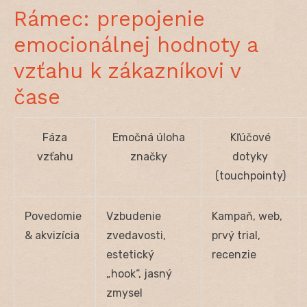
Rámec: prepojenie
emocionálnej hodnoty a
vzťahu k zákazníkovi v
čase
Fáza
Emočná úloha
Kľúčové
vzťahu
značky
dotyky
(touchpointy)
Povedomie
Vzbudenie
Kampaň, web,
& akvizícia
zvedavosti,
prvý trial,
estetický
recenzie
„hook“, jasný
zmysel