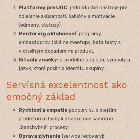
Platformy pre UGC
: jednoduché nástroje pre
zdieľanie skúseností, šablóny a motivácie
(odmeny, statusy).
Mentoring a klubovosť
: programy
ambasádorov, lokálne meetupy, beta testy s
viditeľným dopadom na produkt.
Rituály značky
: pravidelné udalosti, symboly a
jazyk, ktoré posilnia identitu skupiny.
Servisná excelentnosť ako
emočný základ
Rýchlosť a empatia
podpory sú silnejším
prediktorom lásky k značke než samotné
„bezchybné“ procesy.
Oprava zlyhania
(service recovery):