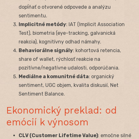
dopĺňať o otvorené odpovede a analýzu
sentimentu.
Implicitné metódy
: IAT (Implicit Association
Test), biometria (eye-tracking, galvanická
reakcia), kognitívny odhad námahy.
Behaviorálne signály
: kohortová retencia,
share of wallet, rýchlosť reakcie na
pozitívne/negatívne udalosti, odporúčania.
Mediálne a komunitné dáta
: organický
sentiment, UGC objem, kvalita diskusií, Net
Sentiment Balance.
Ekonomický preklad: od
emócií k výnosom
CLV (Customer Lifetime Value)
: emočne silné