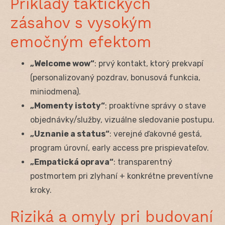
Príklady taktických
zásahov s vysokým
emočným efektom
„Welcome wow“
: prvý kontakt, ktorý prekvapí
(personalizovaný pozdrav, bonusová funkcia,
miniodmena).
„Momenty istoty“
: proaktívne správy o stave
objednávky/služby, vizuálne sledovanie postupu.
„Uznanie a status“
: verejné ďakovné gestá,
program úrovní, early access pre prispievateľov.
„Empatická oprava“
: transparentný
postmortem pri zlyhaní + konkrétne preventívne
kroky.
Riziká a omyly pri budovaní