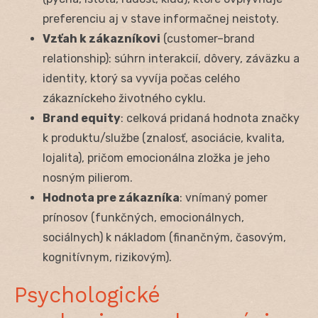
preferenciu aj v stave informačnej neistoty.
Vzťah k zákazníkovi
(customer–brand
relationship): súhrn interakcií, dôvery, záväzku a
identity, ktorý sa vyvíja počas celého
zákazníckeho životného cyklu.
Brand equity
: celková pridaná hodnota značky
k produktu/službe (znalosť, asociácie, kvalita,
lojalita), pričom emocionálna zložka je jeho
nosným pilierom.
Hodnota pre zákazníka
: vnímaný pomer
prínosov (funkčných, emocionálnych,
sociálnych) k nákladom (finančným, časovým,
kognitívnym, rizikovým).
Psychologické