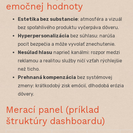
emočnej hodnoty
Estetika bez substancie
: atmosféra a vizuál
bez spoľahlivého produktu vyčerpáva dôveru.
Hyperpersonalizácia
bez súhlasu: narúša
pocit bezpečia a môže vyvolať znechutenie.
Nesúlad hlasu
naprieč kanálmi: rozpor medzi
reklamou a realitou služby ničí vzťah rýchlejšie
než ticho.
Prehnaná kompenzácia
bez systémovej
zmeny: krátkodobý zisk emócií, dlhodobá erózia
dôvery.
Merací panel (príklad
štruktúry dashboardu)