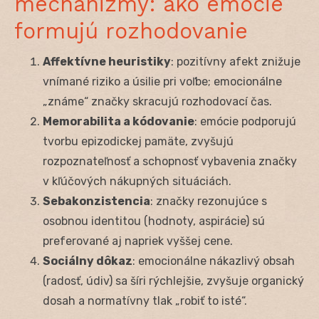
mechanizmy: ako emócie
formujú rozhodovanie
Affektívne heuristiky
: pozitívny afekt znižuje
vnímané riziko a úsilie pri voľbe; emocionálne
„známe“ značky skracujú rozhodovací čas.
Memorabilita a kódovanie
: emócie podporujú
tvorbu epizodickej pamäte, zvyšujú
rozpoznateľnosť a schopnosť vybavenia značky
v kľúčových nákupných situáciách.
Sebakonzistencia
: značky rezonujúce s
osobnou identitou (hodnoty, aspirácie) sú
preferované aj napriek vyššej cene.
Sociálny dôkaz
: emocionálne nákazlivý obsah
(radosť, údiv) sa šíri rýchlejšie, zvyšuje organický
dosah a normatívny tlak „robiť to isté“.