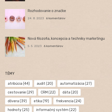
Rozhodovanie o značke
24. 8. 2023
6 komentárov
Nová filozofia, koncepcia a techniky marketingu
5. 5. 2023
6 komentárov
TÉMY
atribúcia
(44)
audit
(20)
automatizácia
(27)
cestovanie
(29)
CRM
(22)
dáta
(20)
dôvera
(39)
etika
(19)
frekvencia
(24)
hodnoty
(25)
informačný systém
(22)