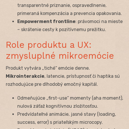
transparentné priznanie, ospravedlnenie,
primeraná kompenzácia a prevencia opakovania.
Empowerment frontline
: právomoci na mieste
– skrátenie cesty k pozitívnemu prežitku.
Role produktu a UX:
zmysluplné mikroemócie
Produkt vytvára „tiché“ emócie denne.
Mikrointerakcie
, latencie, prístupnosť či haptika sú
rozhodujúce pre dlhodobý emočný kapitál.
Odmeňujúce „first-use“ momenty (aha moment),
nulová záťaž kognitívnou zložitosťou.
Predvídateľné animácie, jasné stavy (loading,
success, error) s priateľským microcopy.