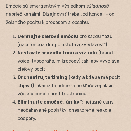
Emócie sú emergentným výsledkom
súladnosti
naprieč kanálmi. Dizajnovať treba „od konca“ – od
želaného pocitu k procesom a obsahu.
Definujte cieľovú emóciu
pre každú fázu
(napr. onboarding = „istota a zvedavosť“).
Nastavte pravidlá tonu a vizuálu
(brand
voice, typografia, mikrocopy) tak, aby vyvolávali
cieľový pocit.
Orchestrujte timing
(kedy a kde sa má pocit
objaviť): okamžitá odmena po kľúčovej akcii,
včasná pomoc pred frustráciou.
Eliminujte emočné „úniky“
: nejasné ceny,
neočakávané poplatky, oneskorené reakcie
podpory.