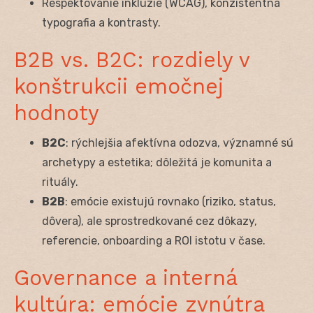
Respektovanie inklúzie (WCAG), konzistentná
typografia a kontrasty.
B2B vs. B2C: rozdiely v
konštrukcii emočnej
hodnoty
B2C
: rýchlejšia afektívna odozva, významné sú
archetypy a estetika; dôležitá je komunita a
rituály.
B2B
: emócie existujú rovnako (riziko, status,
dôvera), ale sprostredkované cez dôkazy,
referencie, onboarding a ROI istotu v čase.
Governance a interná
kultúra: emócie zvnútra