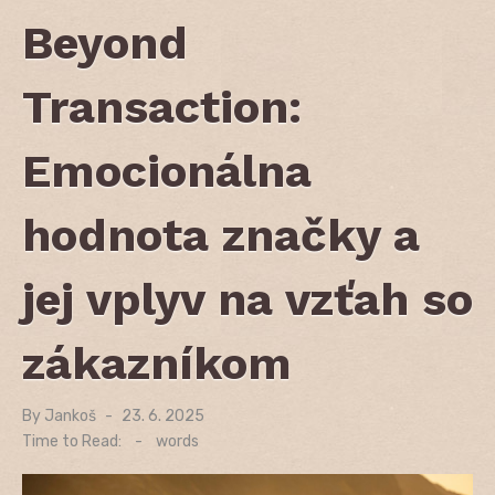
Beyond
Transaction:
Emocionálna
hodnota značky a
jej vplyv na vzťah so
zákazníkom
By
Jankoš
Posted
23. 6. 2025
on
Time to Read:
-
words