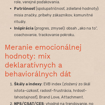
role, verejné poďakovania.
Patričnosť
(spolupatričnosť, zdieľané hodnoty):
misia značky, príbehy zákazníkov, komunitné
rituály.
Inšpirácia
(progres, zmysel): obsah „ako na to“,
coachovanie, trackovanie pokroku.
Meranie emocionálnej
hodnoty: mix
deklaratívnych a
behaviorálnych dát
Škály a indexy
: EVB index (zložený zo škál
istota–úzkosť, radosť–frustrácia, hrdosť–
ľahostajnosť), Brand Love, Attachment.
NPS/CSAT/CES
: vhodné na trendovanie, no