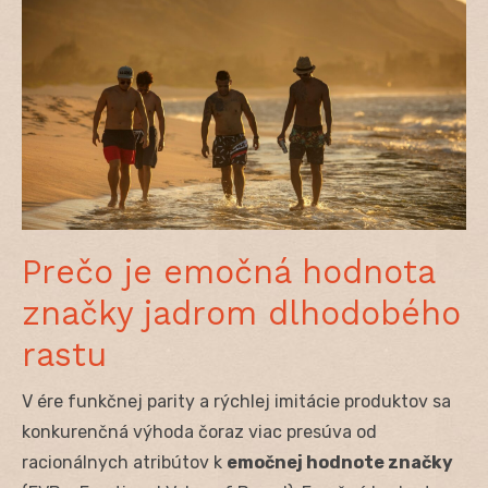
Prečo je emočná hodnota
značky jadrom dlhodobého
rastu
V ére funkčnej parity a rýchlej imitácie produktov sa
konkurenčná výhoda čoraz viac presúva od
racionálnych atribútov k
emočnej hodnote značky