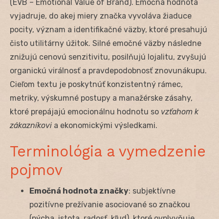
(EVB – Emotional Value of Brand). Emočná hodnota
vyjadruje, do akej miery značka vyvoláva žiaduce
pocity, význam a identifikačné väzby, ktoré presahujú
čisto utilitárny úžitok. Silné emočné väzby následne
znižujú cenovú senzitivitu, posilňujú lojalitu, zvyšujú
organickú virálnosť a pravdepodobnosť znovunákupu.
Cieľom textu je poskytnúť konzistentný rámec,
metriky, výskumné postupy a manažérske zásahy,
ktoré prepájajú emocionálnu hodnotu so
vzťahom k
zákazníkovi
a ekonomickými výsledkami.
Terminológia a vymedzenie
pojmov
Emočná hodnota značky
: subjektívne
pozitívne prežívanie asociované so značkou
(pýcha, istota, radosť, kľud), ktoré ovplyvňuje