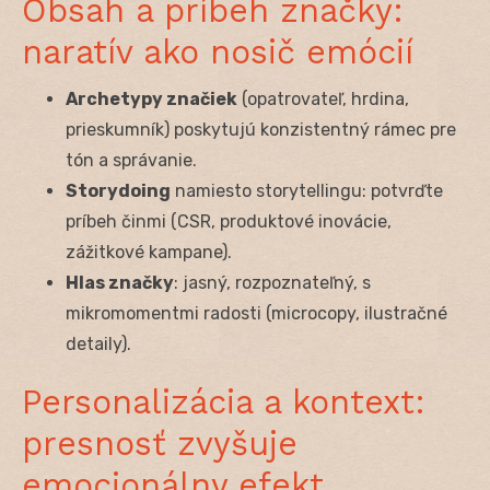
Obsah a príbeh značky:
naratív ako nosič emócií
Archetypy značiek
(opatrovateľ, hrdina,
prieskumník) poskytujú konzistentný rámec pre
tón a správanie.
Storydoing
namiesto storytellingu: potvrďte
príbeh činmi (CSR, produktové inovácie,
zážitkové kampane).
Hlas značky
: jasný, rozpoznateľný, s
mikromomentmi radosti (microcopy, ilustračné
detaily).
Personalizácia a kontext:
presnosť zvyšuje
emocionálny efekt