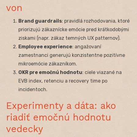
von
Brand guardrails
: pravidlá rozhodovania, ktoré
priorizujú zákaznícke emócie pred krátkodobými
ziskami (napr. zákaz temných UX patternov).
Employee experience
: angažovaní
zamestnanci generujú konzistentne pozitívne
mikroemócie zákazníkom.
OKR pre emočnú hodnotu
: ciele viazané na
EVB index, retenciu a recovery time po
incidentoch.
Experimenty a dáta: ako
riadiť emočnú hodnotu
vedecky