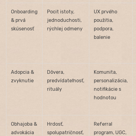
Onboarding
Pocit istoty,
UX prvého
& prvá
jednoduchosti,
použitia,
skúsenosť
rýchlej odmeny
podpora,
balenie
Adopcia &
Dôvera,
Komunita,
zvyknutie
predvídateľnosť,
personalizácia,
rituály
notifikácie s
hodnotou
Obhajoba &
Hrdosť,
Referral
advokácia
spolupatričnosť,
program, UGC,