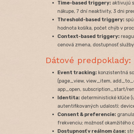
Time-based triggery:
aktivujú s
nákupe, 7 dní neaktivity, 3 dni pre
Threshold-based triggery:
spúš
hodnota košíka, počet chýb v proc
Context-based triggery:
reaguj
cenová zmena, dostupnosť služby)
Dátové predpoklady: u
Event tracking:
konzistentná s
(page_view, view_item, add_to_c
app_open, subscription_start/re
Identita:
deterministické kľúče 
autentifikovaných udalostí; devic
Consent & preferencie:
granula
frekvenciu; možnosť okamžitého 
Dostupnosť v reálnom čase:
str