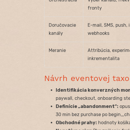
fronty
Doručovacie
E-mail, SMS, push, 
kanály
webhooks
Meranie
Attribúcia, experim
inkrementalita
Návrh eventovej taxo
Identifikácia konverzných mo
paywall, checkout, onboarding ste
Definície „abandonment“:
opust
30 min bez purchase po begin_ch
Obchodné prahy:
hodnoty košíka