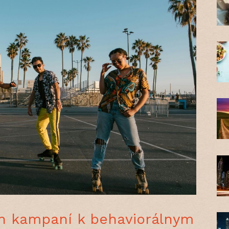
h kampaní k behaviorálnym