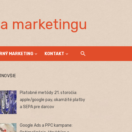
la marketingu
RNÝ MARKETING
KONTAKT
JNOVŠIE
Platobné metódy 21. storočia:
apple/google pay, okamžité platby
a SEPA pre darcov
Google Ads a PPC kampane: