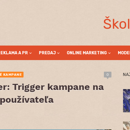
Ško
REKLAMA A PR
PREDAJ
ONLINE MARKETING
MODE
NA
VÉ KAMPANE
0
er: Trigger kampane na
 používateľa