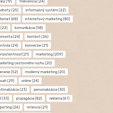
tika
(19)
frekvencia
(24)
odnoty
(25)
informačný systém
(22)
nternet
(68)
internetový marketing
(80)
(22)
komunikácia
(58)
omunita
(24)
kontext
(26)
ontrola
(24)
konverzie
(21)
onzistentnosť
(21)
marketing
(209)
arketing cestovného ruchu
(20)
eranie
(52)
moderný marketing
(20)
bsah
(29)
online
(24)
ptimalizácia
(23)
personalizácia
(30)
R
(33)
propagácia
(82)
reklama
(67)
eporting
(26)
retencia
(21)