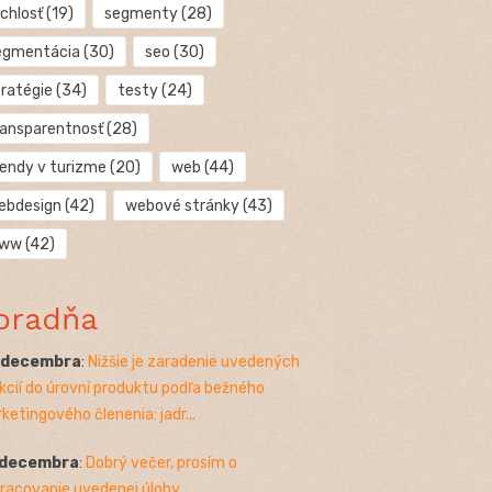
chlosť
(19)
segmenty
(28)
egmentácia
(30)
seo
(30)
tratégie
(34)
testy
(24)
ransparentnosť
(28)
rendy v turizme
(20)
web
(44)
ebdesign
(42)
webové stránky
(43)
ww
(42)
oradňa
. decembra
:
Nižšie je zaradenie uvedených
kcií do úrovní produktu podľa bežného
ketingového členenia: jadr...
 decembra
:
Dobrý večer, prosím o
racovanie uvedenej úlohy