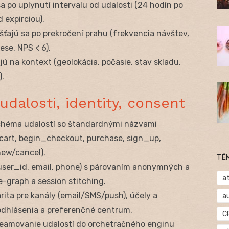
a po uplynutí intervalu od udalosti (24 hodín po
d expirciou).
ťajú sa po prekročení prahu (frekvencia návštev,
ese, NPS < 6).
ú na kontext (geolokácia, počasie, stav skladu,
.
dalosti, identity, consent
chéma udalostí so štandardnými názvami
art, begin_checkout, purchase, sign_up,
new/cancel).
TÉ
(user_id, email, phone) s párovaním anonymných a
at
e-graph a session stitching.
rita pre kanály (email/SMS/push), účely a
a
odhlásenia a preferenčné centrum.
C
eamovanie udalostí do orchetračného enginu