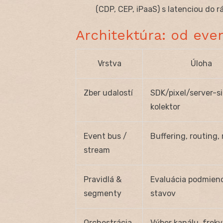
(CDP, CEP, iPaaS) s latenciou do 
Architektúra: od eve
Vrstva
Úloha
Zber udalostí
SDK/pixel/server-s
kolektor
Event bus /
Buffering, routing, 
stream
Pravidlá &
Evaluácia podmien
segmenty
stavov
Orchestrácia
Výber kanálu, frekv