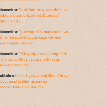
 decembra
:
Zaraď funkcie výrobku do úrovní
duktu: a) Dizajn b) Kvalita c) Užitočnosť
bku d) Obal e)...
 decembra
:
Poisťovne môžu mať problémy s
lementáciou kvôli svojej konzervatívnej
ahe a reguláciám, ale ti...
 decembra
:
Prílišný dôraz na branding môže
sť k situácii, kde percepcia značky zatieni
točnú hodnotu a kv...
 októbra
:
Marketing na zelenej lúke môže byť
odobo neudržateľný, ak ignoruje
ironmentálne a sociálne dôs...