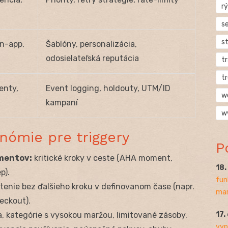
rý
s
s
in-app,
Šablóny, personalizácia,
odosielateľská reputácia
t
t
enty,
Event logging, holdouty, UTM/ID
w
kampaní
w
nómie pre triggery
P
mentov:
kritické kroky v ceste (AHA moment,
18
p).
fun
enie bez ďalšieho kroku v definovanom čase (napr.
mar
eckout).
17.
, kategórie s vysokou maržou, limitované zásoby.
vyp