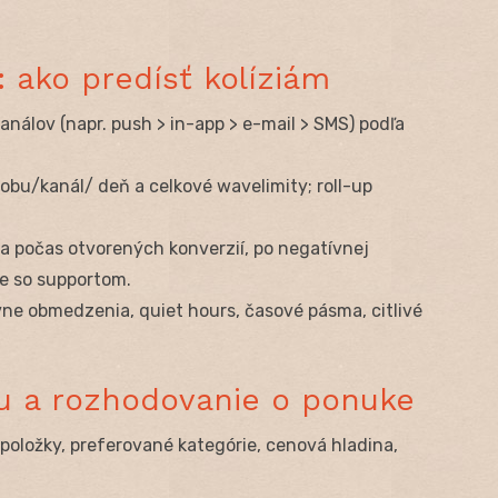
: ako predísť kolíziám
análov (napr. push > in-app > e-mail > SMS) podľa
sobu/kanál/ deň a celkové wavelimity; roll-up
a počas otvorených konverzií, po negatívnej
ie so supportom.
vne obmedzenia, quiet hours, časové pásma, citlivé
hu a rozhodovanie o ponuke
oložky, preferované kategórie, cenová hladina,