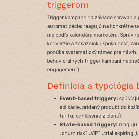
triggerom
Trigger kampane na základe správania 
automatizácie: reagujú na konkrétne ud
nie podľa kalendára marketéra. Správn
konverzie a zákaznícku spokojnosť, zá
ponúka systematický rámec pre návrh, 
behaviorálnych trigger kampaní naprieč 
engagement).
Definícia a typológia
Event-based triggery:
spúšťajú 
aplikácie, pridaný produkt do koší
tarifu, odhlásenie z plánu).
State-based triggery:
reagujú 
„churn risk“, „VIP“, „trial expiring“).