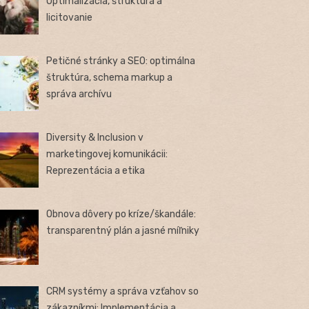
Optimalizácia, štruktúra a
licitovanie
Petičné stránky a SEO: optimálna
štruktúra, schema markup a
správa archívu
Diversity & Inclusion v
marketingovej komunikácii:
Reprezentácia a etika
Obnova dôvery po kríze/škandále:
transparentný plán a jasné míľniky
CRM systémy a správa vzťahov so
zákazníkmi: Implementácia a