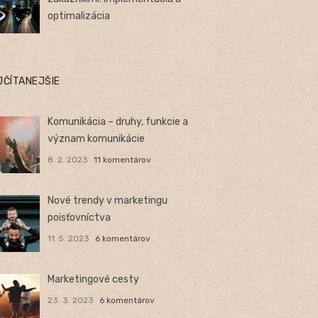
optimalizácia
JČÍTANEJŠIE
Komunikácia – druhy, funkcie a
význam komunikácie
8. 2. 2023
11 komentárov
Nové trendy v marketingu
poisťovníctva
11. 5. 2023
6 komentárov
Marketingové cesty
23. 3. 2023
6 komentárov