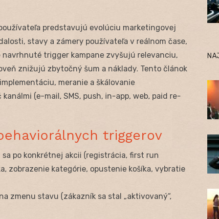
používateľa predstavujú evolúciu marketingovej
alosti, stavy a zámery používateľa v reálnom čase,
e navrhnuté trigger kampane zvyšujú relevanciu,
NA
roveň znižujú zbytočný šum a náklady. Tento článok
implementáciu, meranie a škálovanie
kanálmi (e-mail, SMS, push, in-app, web, paid re-
 behaviorálnych triggerov
sa po konkrétnej akcii (registrácia, first run
ka, zobrazenie kategórie, opustenie košíka, vybratie
na zmenu stavu (zákazník sa stal „aktivovaný“,