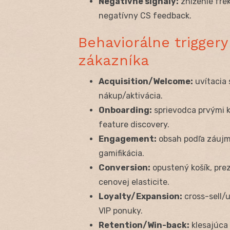
Negatívne signály:
zníženie fre
negatívny CS feedback.
Behaviorálne triggery
zákazníka
Acquisition/Welcome:
uvítacia s
nákup/aktivácia.
Onboarding:
sprievodca prvými kr
feature discovery.
Engagement:
obsah podľa záujm
gamifikácia.
Conversion:
opustený košík, prez
cenovej elasticite.
Loyalty/Expansion:
cross-sell/u
VIP ponuky.
Retention/Win-back:
klesajúca 