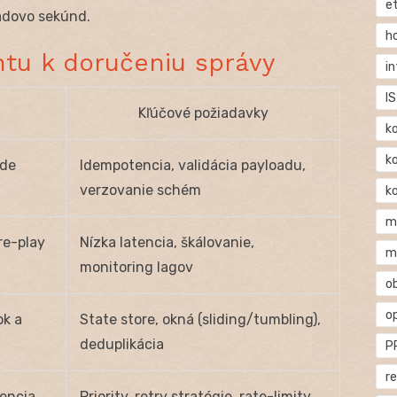
e
rádovo sekúnd.
h
ntu k doručeniu správy
i
IS
Kľúčové požiadavky
k
k
ide
Idempotencia, validácia payloadu,
verzovanie schém
k
m
re-play
Nízka latencia, škálovanie,
m
monitoring lagov
o
o
ok a
State store, okná (sliding/tumbling),
deduplikácia
P
r
encia,
Priority, retry stratégie, rate-limity