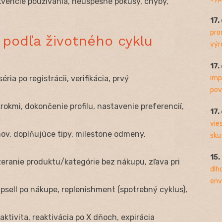
kvencie používania, neúspešné pokusy, chyby,
17.
pro
 podľa životného cyklu
výro
17.
imp
éria po registrácii, verifikácia, prvý
pov
okmi, dokončenie profilu, nastavenie preferencií,
17.
vie
ov, doplňujúce tipy, milestone odmeny,
sku
15.
eranie produktu/kategórie bez nákupu, zľava pri
dlh
env
psell po nákupe, replenishment (spotrebný cyklus),
aktivita, reaktivácia po X dňoch, expirácia