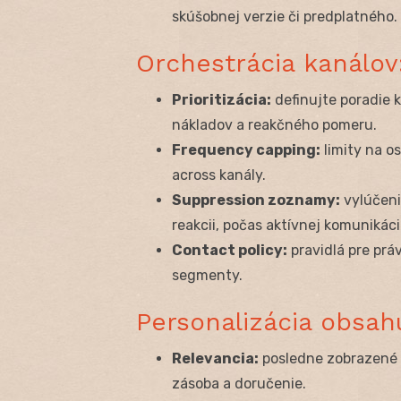
skúšobnej verzie či predplatného.
Orchestrácia kanálov
Prioritizácia:
definujte poradie k
nákladov a reakčného pomeru.
Frequency capping:
limity na o
across kanály.
Suppression zoznamy:
vylúčeni
reakcii, počas aktívnej komunikác
Contact policy:
pravidlá pre prá
segmenty.
Personalizácia obsa
Relevancia:
posledne zobrazené p
zásoba a doručenie.