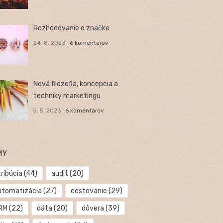
Rozhodovanie o značke
24. 8. 2023
6 komentárov
Nová filozofia, koncepcia a
techniky marketingu
5. 5. 2023
6 komentárov
MY
ribúcia
(44)
audit
(20)
utomatizácia
(27)
cestovanie
(29)
RM
(22)
dáta
(20)
dôvera
(39)