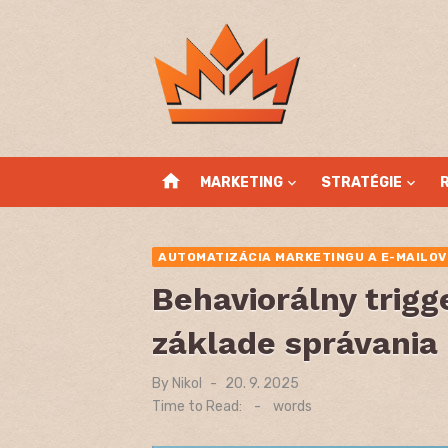
Skip
to
content
home
MARKETING
STRATÉGIE
AUTOMATIZÁCIA MARKETINGU A E-MAILO
Behaviorálny trigg
základe správania
By
Nikol
Posted
20. 9. 2025
on
Time to Read:
-
words