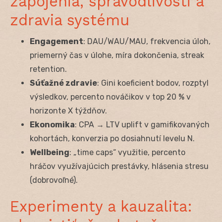
zapojenia, spravodlivosti a
zdravia systému
Engagement
: DAU/WAU/MAU, frekvencia úloh,
priemerný čas v úlohe, míra dokončenia, streak
retention.
Súťažné zdravie
: Gini koeficient bodov, rozptyl
výsledkov, percento nováčikov v top 20 % v
horizonte X týždňov.
Ekonomika
: CPA → LTV uplift v gamifikovaných
kohortách, konverzia po dosiahnutí levelu N.
Wellbeing
: „time caps“ využitie, percento
hráčov využívajúcich prestávky, hlásenia stresu
(dobrovoľné).
Experimenty a kauzalita: