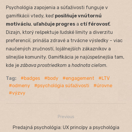
Psychológia zapojenia a súťaživosti funguje v
gamifikácii vtedy, keď
posilňuje vnútornú
motiváciu
,
uľahčuje progres
a
ctí férovosť
.
Dizajn, ktorý rešpektuje ľudské limity a diverzitu
preferencií, prináša zdravé a trvácne výsledky – viac
naučených zručností, lojálnejších zákazníkov a
silnejšie komunity. Gamifikácia je najúspešnejšia tam,
kde je
zábava prostriedkom
a
hodnota cieľom
.
Tag:
badges
body
engagement
LTV
odmeny
psychológia súťaživosti
úrovne
výzvy
Previous
Navigácia
Previous
Predajná psychológia: UX princípy a psychológia