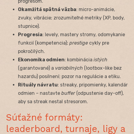
progresom.
Okamžitá spätná väzba
: micro-animácie,
zvuky, vibrácie; zrozumiteľné metriky (XP, body,
stupnice).
Progresia
: levely, mastery stromy, odomykanie
funkcií (kompetencia);
prestige
cykly pre
pokročilých.
Ekonomika odmien
: kombinácia
istých
(garantované) a
variabilných
(lootbox-like bez
hazardu) posilnení; pozor na regulácie a etiku.
Rituály návratu
: streaky, pripomienky, kalendár
odmien – nastavte
buffer
(odpustenie day-off),
aby sa streak nestal stresorom.
Súťažné formáty:
leaderboard, turnaje, ligy a