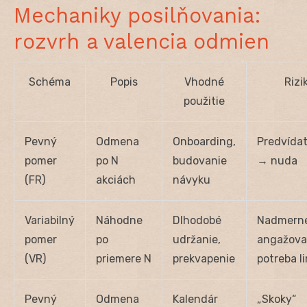
Mechaniky posilňovania:
rozvrh a valencia odmien
Schéma
Popis
Vhodné
Rizi
použitie
Pevný
Odmena
Onboarding,
Predvídat
pomer
po N
budovanie
→ nuda
(FR)
akciách
návyku
Variabilný
Náhodne
Dlhodobé
Nadmern
pomer
po
udržanie,
angažova
(VR)
priemere N
prekvapenie
potreba l
Pevný
Odmena
Kalendár
„Skoky“