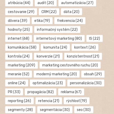
atribúcia
(44)
audit
(20)
automatizácia
(27)
cestovanie
(29)
CRM
(22)
dáta
(20)
dôvera
(39)
etika
(19)
frekvencia
(24)
hodnoty
(25)
informačný systém
(22)
internet
(68)
internetový marketing
(80)
IS
(22)
komunikácia
(58)
komunita
(24)
kontext
(26)
kontrola
(24)
konverzie
(21)
konzistentnosť
(21)
marketing
(209)
marketing cestovného ruchu
(20)
meranie
(52)
moderný marketing
(20)
obsah
(29)
online
(24)
optimalizácia
(23)
personalizácia
(30)
PR
(33)
propagácia
(82)
reklama
(67)
reporting
(26)
retencia
(21)
rýchlosť
(19)
segmenty
(28)
segmentácia
(30)
seo
(30)