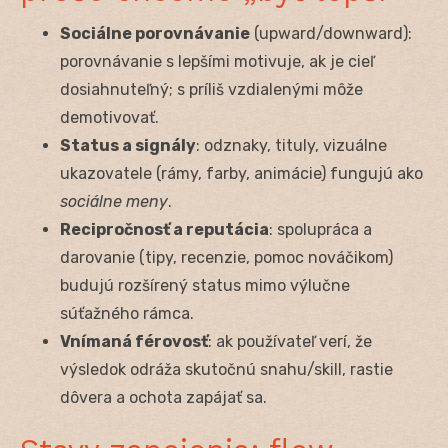
Sociálne porovnávanie
(upward/downward):
porovnávanie s lepšími motivuje, ak je cieľ
dosiahnuteľný; s príliš vzdialenými môže
demotivovať.
Status a signály
: odznaky, tituly, vizuálne
ukazovatele (rámy, farby, animácie) fungujú ako
sociálne meny
.
Recipročnosť a reputácia
: spolupráca a
darovanie (tipy, recenzie, pomoc nováčikom)
budujú rozšírený status mimo výlučne
súťažného rámca.
Vnímaná férovosť
: ak používateľ verí, že
výsledok odráža skutočnú snahu/skill, rastie
dôvera a ochota zapájať sa.