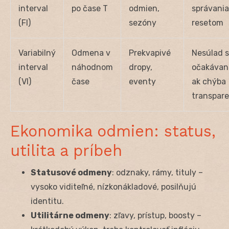
interval
po čase T
odmien,
správania
(FI)
sezóny
resetom
Variabilný
Odmena v
Prekvapivé
Nesúlad s
interval
náhodnom
dropy,
očakávan
(VI)
čase
eventy
ak chýba
transpar
Ekonomika odmien: status,
utilita a príbeh
Statusové odmeny
: odznaky, rámy, tituly –
vysoko viditeľné, nízkonákladové, posilňujú
identitu.
Utilitárne odmeny
: zľavy, prístup, boosty –