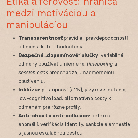
Etika a férovosť: hranica
medzi motiváciou a
manipuláciou
Transparentnosť
pravidiel, pravdepodobností
odmien a kritérií hodnotenia.
Bezpečné „dopamínové“ slučky
: variabilné
odmeny používať umiernene;
timeboxing
a
session caps
predchádzajú nadmernému
používaniu.
Inklúzia
: prístupnosť (a11y), jazykové mutácie,
low-cognitive load; alternatívne cesty k
odmenám pre rôzne profily.
Anti-cheat a anti-collusion
: detekcia
anomálií, verifikácia identity, sankcie a amnestie
s jasnou eskalačnou cestou.