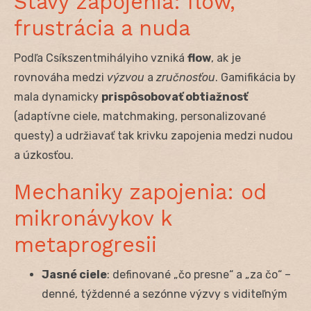
Stavy zapojenia: flow,
frustrácia a nuda
Podľa Csíkszentmihályiho vzniká
flow
, ak je
rovnováha medzi
výzvou
a
zručnosťou
. Gamifikácia by
mala dynamicky
prispôsobovať obtiažnosť
(adaptívne ciele, matchmaking, personalizované
questy) a udržiavať tak krivku zapojenia medzi nudou
a úzkosťou.
Mechaniky zapojenia: od
mikronávykov k
metaprogresii
Jasné ciele
: definované „čo presne“ a „za čo“ –
denné, týždenné a sezónne výzvy s viditeľným