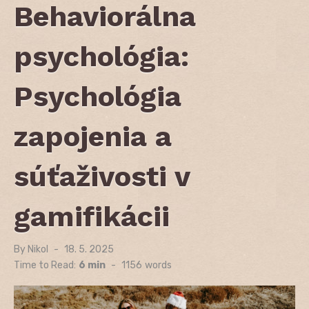
Behaviorálna
psychológia:
Psychológia
zapojenia a
súťaživosti v
gamifikácii
By
Nikol
Posted
18. 5. 2025
on
Time to Read:
6 min
-
1156
words