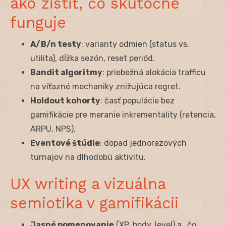
ako zistiť, čo skutočne
funguje
A/B/n testy
: varianty odmien (status vs.
utilita), dĺžka sezón, reset periód.
Bandit algoritmy
: priebežná alokácia trafficu
na víťazné mechaniky znižujúca regret.
Holdout kohorty
: časť populácie bez
gamifikácie pre meranie inkrementality (retencia,
ARPU, NPS).
Eventové štúdie
: dopad jednorazových
turnajov na dlhodobú aktivitu.
UX writing a vizuálna
semiotika v gamifikácii
Jasné pomenovanie
(XP, body, level) a „čo