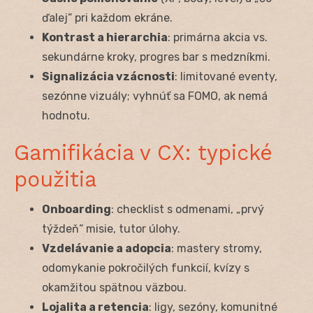
ďalej“ pri každom ekráne.
Kontrast a hierarchia
: primárna akcia vs.
sekundárne kroky, progres bar s medzníkmi.
Signalizácia vzácnosti
: limitované eventy,
sezónne vizuály; vyhnúť sa FOMO, ak nemá
hodnotu.
Gamifikácia v CX: typické
použitia
Onboarding
: checklist s odmenami, „prvý
týždeň“ misie, tutor úlohy.
Vzdelávanie a adopcia
: mastery stromy,
odomykanie pokročilých funkcií, kvízy s
okamžitou spätnou väzbou.
Lojalita a retencia
: ligy, sezóny, komunitné