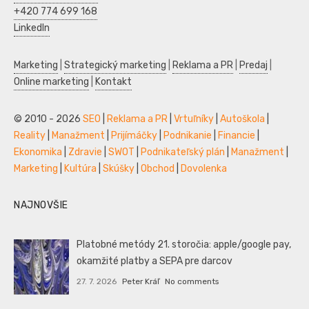
+420 774 699 168
LinkedIn
Marketing
|
Strategický marketing
|
Reklama a PR
|
Predaj
|
Online marketing
|
Kontakt
© 2010 - 2026
SEO
|
Reklama a PR
|
Vrtuľníky
|
Autoškola
|
Reality
|
Manažment
|
Prijímáčky
|
Podnikanie
|
Financie
|
Ekonomika
|
Zdravie
|
SWOT
|
Podnikateľský plán
|
Manažment
|
Marketing
|
Kultúra
|
Skúšky
|
Obchod
|
Dovolenka
NAJNOVŠIE
Platobné metódy 21. storočia: apple/google pay,
okamžité platby a SEPA pre darcov
27. 7. 2026
Peter Kráľ
No comments