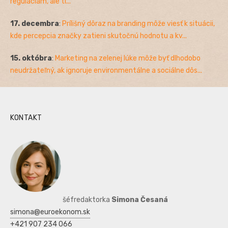
reguláciám, ale ti...
17. decembra
:
Prílišný dôraz na branding môže viesť k situácii,
kde percepcia značky zatieni skutočnú hodnotu a kv...
15. októbra
:
Marketing na zelenej lúke môže byť dlhodobo
neudržateľný, ak ignoruje environmentálne a sociálne dôs...
KONTAKT
šéfredaktorka
Simona Česaná
simona@euroekonom.sk
+421 907 234 066