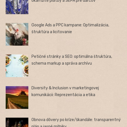
okamžité platby a SEPA pre darcov
Google Ads a PPC kampane: Optimalizácia,
štruktúra a licitovanie
Petičné stránky a SEO: optimálna štruktúra,
schema markup a správa archívu
Diversity & Inclusion v marketingovej
komunikácii: Reprezentácia a etika
Obnova dôvery po kríze/škandále: transparentný
plán a jasné míľniky