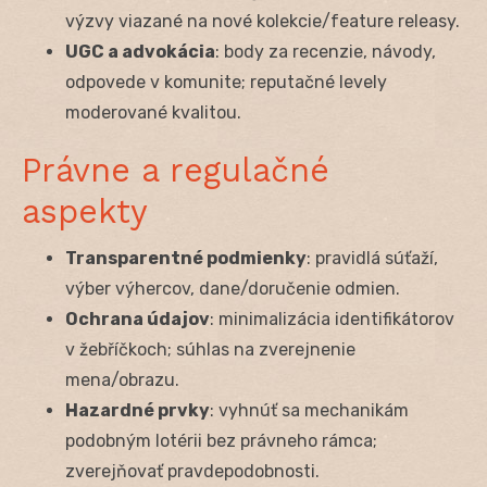
výzvy viazané na nové kolekcie/feature releasy.
UGC a advokácia
: body za recenzie, návody,
odpovede v komunite; reputačné levely
moderované kvalitou.
Právne a regulačné
aspekty
Transparentné podmienky
: pravidlá súťaží,
výber výhercov, dane/doručenie odmien.
Ochrana údajov
: minimalizácia identifikátorov
v žebříčkoch; súhlas na zverejnenie
mena/obrazu.
Hazardné prvky
: vyhnúť sa mechanikám
podobným lotérii bez právneho rámca;
zverejňovať pravdepodobnosti.