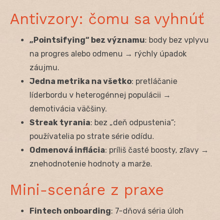
Antivzory: čomu sa vyhnúť
„Pointsifying“ bez významu
: body bez vplyvu
na progres alebo odmenu → rýchly úpadok
záujmu.
Jedna metrika na všetko
: pretláčanie
líderbordu v heterogénnej populácii →
demotivácia väčšiny.
Streak tyrania
: bez „deň odpustenia“;
používatelia po strate série odídu.
Odmenová inflácia
: príliš časté boosty, zľavy →
znehodnotenie hodnoty a marže.
Mini-scenáre z praxe
Fintech onboarding
: 7-dňová séria úloh