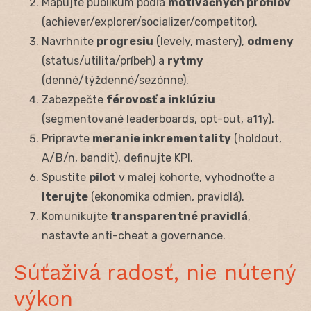
Mapujte publikum podľa
motivačných profilov
(achiever/explorer/socializer/competitor).
Navrhnite
progresiu
(levely, mastery),
odmeny
(status/utilita/príbeh) a
rytmy
(denné/týždenné/sezónne).
Zabezpečte
férovosť a inklúziu
(segmentované leaderboards, opt-out, a11y).
Pripravte
meranie inkrementality
(holdout,
A/B/n, bandit), definujte KPI.
Spustite
pilot
v malej kohorte, vyhodnoťte a
iterujte
(ekonomika odmien, pravidlá).
Komunikujte
transparentné pravidlá
,
nastavte anti-cheat a governance.
Súťaživá radosť, nie nútený
výkon