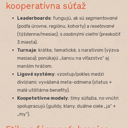
kooperatívna súťaž
Leaderboards
: fungujú, ak sú
segmentované
(podľa úrovne, regiónu, kohorty) a
resetované
(týždenne/mesiac), s
osobnými cieľmi
(preskočiť
3 miesta).
Turnaje
: krátke, tematické, s naratívom (výzva
mesiaca); ponúkajú „šancu na víťazstvo“ aj
menším hráčom.
Ligové systémy
: vzostup/pokles medzi
divíziami; vyvážená meta-odmena (status +
malé utilitárne benefity).
Koopetetívne modely
: tímy súťažia, no vnútri
spolupracujú (guildy, klany, duálne ciele „ja“ +
„my“).