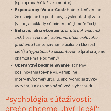
(spolupráca/súťaž v komunite).
Expectancy–Value–Cost
: hráme, keď veríme,
že uspejeme (expectancy), výsledok stojí za to
(value) a náklady sú primerané (time/effort).
Behaviorálna ekonómia
:
strata bolí viac než
zisk
(loss aversion),
kotvenie
,
efekt cieľového
gradientu
(zintenzívnenie úsilia pri blízkosti
cieľa) a
hyperbolické diskontovanie
(preferujeme
okamžité malé odmeny).
Operantné podmieňovanie
: schémy
posilňovania (pevné vs. variabilné
intervaly/pomer) určujú, ako rýchlo sa zvyky
vytvárajú a ako odolné sú voči vyhasnutiu.
Psychológia súťaživosti:
prečo chceme „byť lepší“