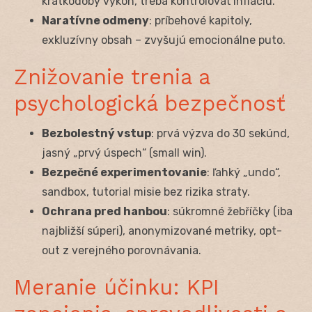
krátkodobý výkon, treba kontrolovať infláciu.
Naratívne odmeny
: príbehové kapitoly,
exkluzívny obsah – zvyšujú emocionálne puto.
Znižovanie trenia a
psychologická bezpečnosť
Bezbolestný vstup
: prvá výzva do 30 sekúnd,
jasný „prvý úspech“ (small win).
Bezpečné experimentovanie
: ľahký „undo“,
sandbox, tutorial misie bez rizika straty.
Ochrana pred hanbou
: súkromné žebříčky (iba
najbližší súperi), anonymizované metriky, opt-
out z verejného porovnávania.
Meranie účinku: KPI