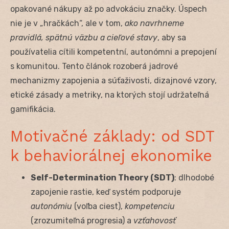
opakované nákupy až po advokáciu značky. Úspech
nie je v „hračkách“, ale v tom,
ako navrhneme
pravidlá, spätnú väzbu a cieľové stavy
, aby sa
používatelia cítili kompetentní, autonómni a prepojení
s komunitou. Tento článok rozoberá jadrové
mechanizmy zapojenia a súťaživosti, dizajnové vzory,
etické zásady a metriky, na ktorých stojí udržateľná
gamifikácia.
Motivačné základy: od SDT
k behaviorálnej ekonomike
Self-Determination Theory (SDT)
: dlhodobé
zapojenie rastie, keď systém podporuje
autonómiu
(voľba ciest),
kompetenciu
(zrozumiteľná progresia) a
vzťahovosť