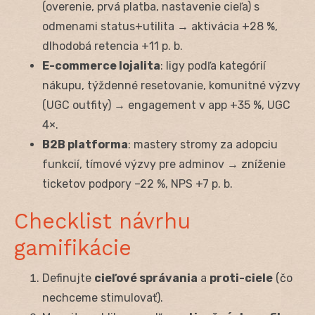
(overenie, prvá platba, nastavenie cieľa) s
odmenami status+utilita → aktivácia +28 %,
dlhodobá retencia +11 p. b.
E-commerce lojalita
: ligy podľa kategórií
nákupu, týždenné resetovanie, komunitné výzvy
(UGC outfity) → engagement v app +35 %, UGC
4×.
B2B platforma
: mastery stromy za adopciu
funkcií, tímové výzvy pre adminov → zníženie
ticketov podpory –22 %, NPS +7 p. b.
Checklist návrhu
gamifikácie
Definujte
cieľové správania
a
proti-ciele
(čo
nechceme stimulovať).