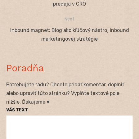
v
post:
predaja v CRO
článku
Next
Next
Inbound magnet: Blog ako kľúčový nástroj inbound
post:
marketingovej stratégie
Poradňa
Potrebujete radu? Chcete pridať komentár, doplniť
alebo upraviť túto stránku? Vyplňte textové pole
nižšie. Ďakujeme ♥
VÁŠ TEXT