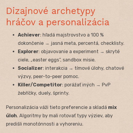
Dizajnové archetypy
hráčov a personalizácia
Achiever
: hľadá majstrovstvo a 100 %
dokončenie → jasná meta, percentá, checklisty.
Explorer
: objavovanie a experiment → skryté
ciele, „easter eggs“, sandbox misie.
Socializer
: interakcia → tímové úlohy, chatové
výzvy, peer-to-peer pomoc.
Killer/Competitor
: porážať iných → PvP
žebříčky, duely, šprinty.
Personalizácia váži tieto preferencie a skladá
mix
úloh
. Algoritmy by mali rotovať typy výziev, aby
predišli monotónnosti a vyhoreniu.