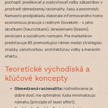
pochopiť, predikovať a ovplyvňovať voľby zákazníkov v
prostredí obmedzenej racionality, času a pozornosti.
Namiesto predpokladu dokonale informovaného homo
economicus pracuje s reálnym človekom – s jeho
skratkami (heuristikami), skresleniami (biasmi),
emóciami a sociálnymi normami. Pre marketérov
predstavuje BE premosťujúci rámec medzi stratégiou
značky, cenotvorbou, architektúrou voľby a meraním
efektu.
Teoretické východiská a
kľúčové koncepty
Obmedzená racionalita:
rozhodovanie je
dobré dosť, nie optimálne; ľudia minimalizujú
námahu (principle of least effort).