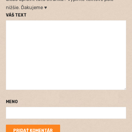
nižšie. Ďakujeme ♥
VÁŠ TEXT
MENO