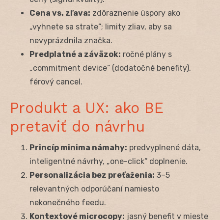
Cena vs. zľava:
zdôraznenie úspory ako
„vyhnete sa strate“; limity zliav, aby sa
nevyprázdnila značka.
Predplatné a záväzok:
ročné plány s
„commitment device“ (dodatočné benefity),
férový cancel.
Produkt a UX: ako BE
pretaviť do návrhu
Princíp minima námahy:
predvyplnené dáta,
inteligentné návrhy, „one-click“ doplnenie.
Personalizácia bez preťaženia:
3–5
relevantných odporúčaní namiesto
nekonečného feedu.
Kontextové microcopy:
jasný benefit v mieste