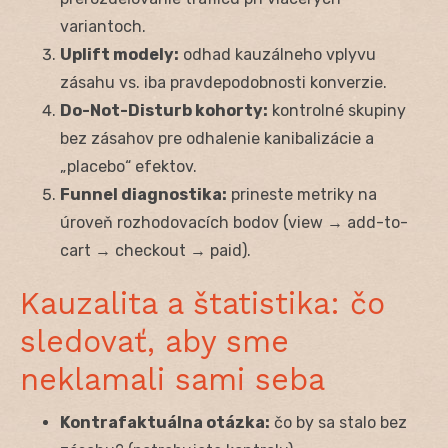
variantoch.
Uplift modely:
odhad kauzálneho vplyvu
zásahu vs. iba pravdepodobnosti konverzie.
Do-Not-Disturb kohorty:
kontrolné skupiny
bez zásahov pre odhalenie kanibalizácie a
„placebo“ efektov.
Funnel diagnostika:
prineste metriky na
úroveň rozhodovacích bodov (view → add-to-
cart → checkout → paid).
Kauzalita a štatistika: čo
sledovať, aby sme
neklamali sami seba
Kontrafaktuálna otázka:
čo by sa stalo bez