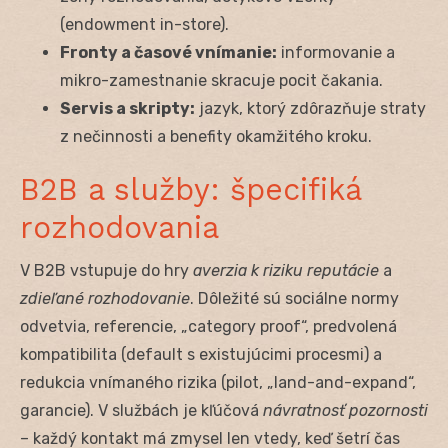
(endowment in-store).
Fronty a časové vnímanie:
informovanie a
mikro-zamestnanie skracuje pocit čakania.
Servis a skripty:
jazyk, ktorý zdôrazňuje straty
z nečinnosti a benefity okamžitého kroku.
B2B a služby: špecifiká
rozhodovania
V B2B vstupuje do hry
averzia k riziku reputácie
a
zdieľané rozhodovanie
. Dôležité sú sociálne normy
odvetvia, referencie, „category proof“, predvolená
kompatibilita (default s existujúcimi procesmi) a
redukcia vnímaného rizika (pilot, „land-and-expand“,
garancie). V službách je kľúčová
návratnosť pozornosti
– každý kontakt má zmysel len vtedy, keď šetrí čas