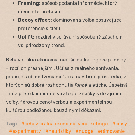
Framing:
spôsob podania informácie, ktorý
mení interpretáciu.
Decoy effect:
dominovaná voľba posúvajúca
preferencie k cieľu.
Uplift:
rozdiel v správaní spôsobený zásahom
vs. prirodzený trend.
Behaviorálna ekonómia neruší marketingové princípy
– robí ich presnejšími. Učí sa z reálneho správania,
pracuje s obmedzeniami ľudí a navrhuje prostredia, v
ktorých sú dobré rozhodnutia
ľahké
a etické. Úspešná
firma preto kombinuje stratégiu značky s dizajnom
voľby, férovou cenotvorbou a experimentálnou
kultúrou podloženou kauzálnymi dôkazmi.
Tag:
behaviorálna ekonómia v marketingu
biasy
experimenty
heuristiky
nudge
rámovanie