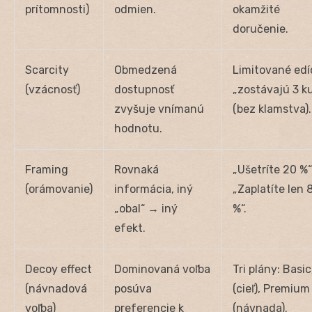
prítomnosti)
odmien.
okamžité
doručenie.
Scarcity
Obmedzená
Limitované edí
(vzácnosť)
dostupnosť
„zostávajú 3 k
zvyšuje vnímanú
(bez klamstva).
hodnotu.
Framing
Rovnaká
„Ušetríte 20 %“
(orámovanie)
informácia, iný
„Zaplatíte len 
„obal“ → iný
%“.
efekt.
Decoy effect
Dominovaná voľba
Tri plány: Basic
(návnadová
posúva
(cieľ), Premium
voľba)
preferencie k
(návnada).