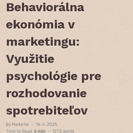
Behaviorálna
ekonómia v
marketingu:
Využitie
psychológie pre
rozhodovanie
spotrebiteľov
By
Marketer
Posted
16. 6. 2025
on
Time to Read:
6 min
-
1272
words