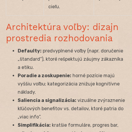
cieľu.
Architektúra voľby: dizajn
prostredia rozhodovania
Defaulty:
predvyplnené voľby (napr. doručenie
„štandard“), ktoré rešpektujú záujmy zákazníka
a etiku.
Poradie a zoskupenie:
horné pozície majú
vyššiu voľbu; kategorizácia znižuje kognitívne
náklady.
Saliencia a signalizácia:
vizuálne zvýraznenie
kľúčových benefitov vs. detailov, ktoré patria do
„viac info“.
Simplifikácia:
kratšie formuláre, progres bar,