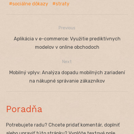
sociálne dôkazy
straty
Previous
Navigácia
Previous
Aplikácia v e-commerce: Využitie prediktívnych
v
post:
modelov v online obchodoch
článku
Next
Next
Mobilný vplyv: Analýza dopadu mobilných zariadení
post:
na nákupné správanie zákazníkov
Poradňa
Potrebujete radu? Chcete pridať komentár, doplniť
alebo upraviť túto stránku? Vyplňte textové pole