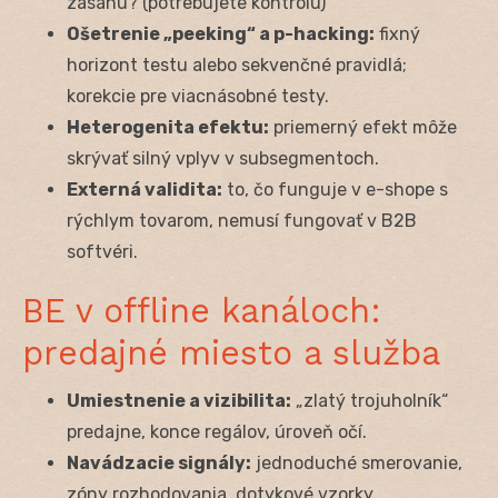
zásahu? (potrebujete kontrolu)
Ošetrenie „peeking“ a p-hacking:
fixný
horizont testu alebo sekvenčné pravidlá;
korekcie pre viacnásobné testy.
Heterogenita efektu:
priemerný efekt môže
skrývať silný vplyv v subsegmentoch.
Externá validita:
to, čo funguje v e-shope s
rýchlym tovarom, nemusí fungovať v B2B
softvéri.
BE v offline kanáloch:
predajné miesto a služba
Umiestnenie a vizibilita:
„zlatý trojuholník“
predajne, konce regálov, úroveň očí.
Navádzacie signály:
jednoduché smerovanie,
zóny rozhodovania, dotykové vzorky