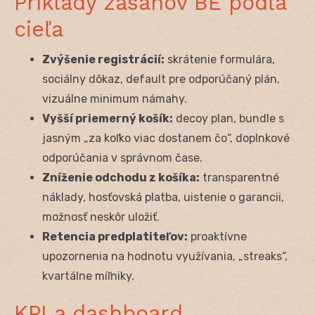
Príklady zásahov BE podľa
cieľa
Zvýšenie registrácií:
skrátenie formulára,
sociálny dôkaz, default pre odporúčaný plán,
vizuálne minimum námahy.
Vyšší priemerný košík:
decoy plan, bundle s
jasným „za koľko viac dostanem čo“, doplnkové
odporúčania v správnom čase.
Zníženie odchodu z košíka:
transparentné
náklady, hosťovská platba, uistenie o garancii,
možnosť neskôr uložiť.
Retencia predplatiteľov:
proaktívne
upozornenia na hodnotu využívania, „streaks“,
kvartálne míľniky.
KPI a dashboard