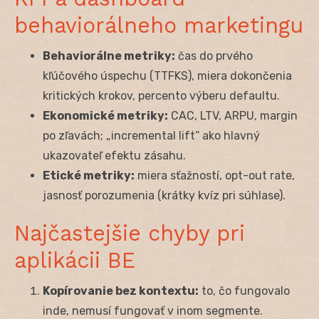
behaviorálneho marketingu
Behaviorálne metriky:
čas do prvého
kľúčového úspechu (TTFKS), miera dokončenia
kritických krokov, percento výberu defaultu.
Ekonomické metriky:
CAC, LTV, ARPU, margin
po zľavách; „incremental lift“ ako hlavný
ukazovateľ efektu zásahu.
Etické metriky:
miera sťažností, opt-out rate,
jasnosť porozumenia (krátky kvíz pri súhlase).
Najčastejšie chyby pri
aplikácii BE
Kopírovanie bez kontextu:
to, čo fungovalo
inde, nemusí fungovať v inom segmente.