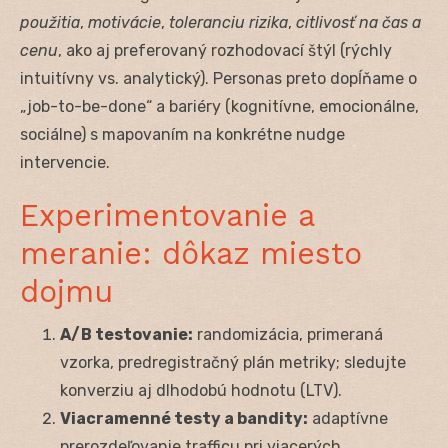
použitia
,
motivácie
,
toleranciu rizika
,
citlivosť na čas a
cenu
, ako aj preferovaný rozhodovací štýl (rýchly
intuitívny vs. analytický). Personas preto dopĺňame o
„job-to-be-done“ a bariéry (kognitívne, emocionálne,
sociálne) s mapovaním na konkrétne nudge
intervencie.
Experimentovanie a
meranie: dôkaz miesto
dojmu
A/B testovanie:
randomizácia, primeraná
vzorka, predregistračný plán metriky; sledujte
konverziu aj dlhodobú hodnotu (LTV).
Viacramenné testy a bandity:
adaptívne
prerozdeľovanie trafficu pri viacerých