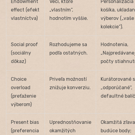
Endowment
Veci, ktoré
Personalizácia
effect (efekt
„vlastním“,
košíka, ukladan
vlastníctva)
hodnotím vyššie.
výberov („vaše
kolekcie“).
Social proof
Rozhodujeme sa
Hodnotenia,
(sociálny
podľa ostatných.
„Najpredávanej
dôkaz)
počty stiahnutí
Choice
Priveľa možností
Kurátorované s
overload
znižuje konverziu.
„odporúčané“,
(preťaženie
defaultné balíč
výberom)
Present bias
Uprednostňovanie
Okamžitá zľava
(preferencia
okamžitých
budúce body;