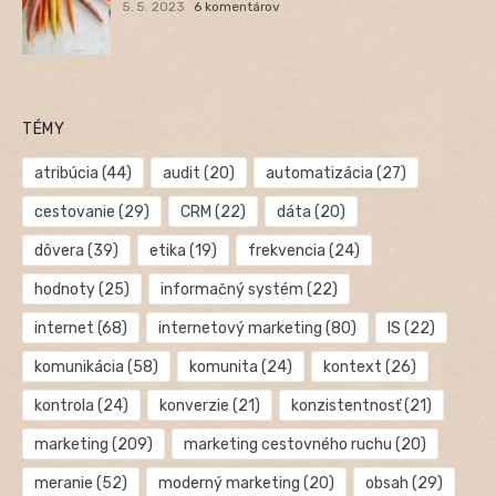
5. 5. 2023
6 komentárov
TÉMY
atribúcia
(44)
audit
(20)
automatizácia
(27)
cestovanie
(29)
CRM
(22)
dáta
(20)
dôvera
(39)
etika
(19)
frekvencia
(24)
hodnoty
(25)
informačný systém
(22)
internet
(68)
internetový marketing
(80)
IS
(22)
komunikácia
(58)
komunita
(24)
kontext
(26)
kontrola
(24)
konverzie
(21)
konzistentnosť
(21)
marketing
(209)
marketing cestovného ruchu
(20)
meranie
(52)
moderný marketing
(20)
obsah
(29)