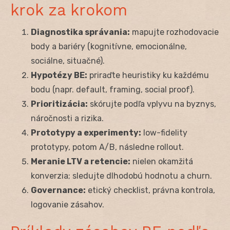
krok za krokom
Diagnostika správania:
mapujte rozhodovacie
body a bariéry (kognitívne, emocionálne,
sociálne, situačné).
Hypotézy BE:
priraďte heuristiky ku každému
bodu (napr. default, framing, social proof).
Prioritizácia:
skórujte podľa vplyvu na byznys,
náročnosti a rizika.
Prototypy a experimenty:
low-fidelity
prototypy, potom A/B, následne rollout.
Meranie LTV a retencie:
nielen okamžitá
konverzia; sledujte dlhodobú hodnotu a churn.
Governance:
etický checklist, právna kontrola,
logovanie zásahov.