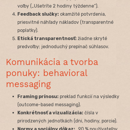
voľby („Ušetríte 2 hodiny týždenne“).
Feedback slučky:
okamžité potvrdenia,
priesvitné náhľady nákladov (transparentné
poplatky).
Etická transparentnosť:
žiadne skryté
predvoľby; jednoduchý prepínač súhlasov.
Komunikácia a tvorba
ponuky: behavioral
messaging
Framing prínosu:
preklad funkcií na výsledky
(outcome-based messaging).
Konkrétnosť a vizualizácia:
čísla v
prirodzených jednotkách (dni, hodiny, porcie).
Normy a sociálny dôkaz:
„90 % používateľov