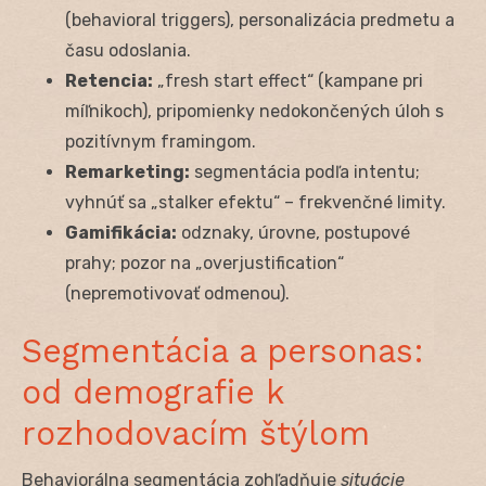
(behavioral triggers), personalizácia predmetu a
času odoslania.
Retencia:
„fresh start effect“ (kampane pri
míľnikoch), pripomienky nedokončených úloh s
pozitívnym framingom.
Remarketing:
segmentácia podľa intentu;
vyhnúť sa „stalker efektu“ – frekvenčné limity.
Gamifikácia:
odznaky, úrovne, postupové
prahy; pozor na „overjustification“
(nepremotivovať odmenou).
Segmentácia a personas:
od demografie k
rozhodovacím štýlom
Behaviorálna segmentácia zohľadňuje
situácie