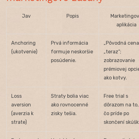
Jav
Popis
Marketingo
aplikácia
Anchoring
Prvá informácia
„Pôvodná cena“
(ukotvenie)
formuje neskoršie
„teraz“;
posúdenie.
zobrazovanie
prémiovej opci
ako kotvy.
Loss
Straty bolia viac
Free trial s
aversion
ako rovnocenné
dôrazom na to,
(averzia k
zisky tešia.
čo príde po
strate)
skončení skúšk