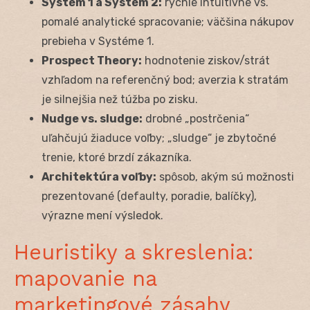
Systém 1 a Systém 2:
rýchle intuitívne vs.
pomalé analytické spracovanie; väčšina nákupov
prebieha v Systéme 1.
Prospect Theory:
hodnotenie ziskov/strát
vzhľadom na referenčný bod; averzia k stratám
je silnejšia než túžba po zisku.
Nudge vs. sludge:
drobné „postrčenia“
uľahčujú žiaduce voľby; „sludge“ je zbytočné
trenie, ktoré brzdí zákazníka.
Architektúra voľby:
spôsob, akým sú možnosti
prezentované (defaulty, poradie, balíčky),
výrazne mení výsledok.
Heuristiky a skreslenia:
mapovanie na
marketingové zásahy