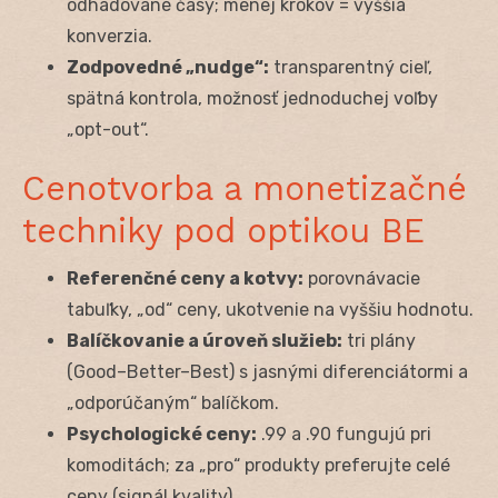
odhadované časy; menej krokov = vyššia
konverzia.
Zodpovedné „nudge“:
transparentný cieľ,
spätná kontrola, možnosť jednoduchej voľby
„opt-out“.
Cenotvorba a monetizačné
techniky pod optikou BE
Referenčné ceny a kotvy:
porovnávacie
tabuľky, „od“ ceny, ukotvenie na vyššiu hodnotu.
Balíčkovanie a úroveň služieb:
tri plány
(Good–Better–Best) s jasnými diferenciátormi a
„odporúčaným“ balíčkom.
Psychologické ceny:
.99 a .90 fungujú pri
komoditách; za „pro“ produkty preferujte celé
ceny (signál kvality).