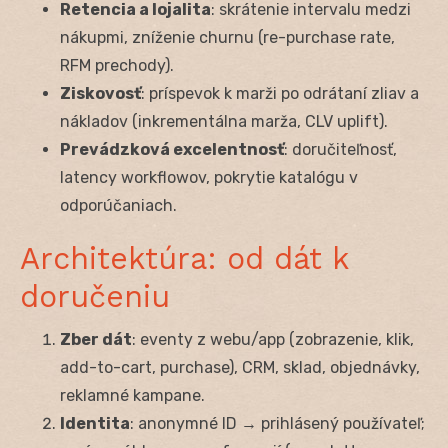
Retencia a lojalita
: skrátenie intervalu medzi
nákupmi, zníženie churnu (re-purchase rate,
RFM prechody).
Ziskovosť
: príspevok k marži po odrátaní zliav a
nákladov (inkrementálna marža, CLV uplift).
Prevádzková excelentnosť
: doručiteľnosť,
latency workflowov, pokrytie katalógu v
odporúčaniach.
Architektúra: od dát k
doručeniu
Zber dát
: eventy z webu/app (zobrazenie, klik,
add-to-cart, purchase), CRM, sklad, objednávky,
reklamné kampane.
Identita
: anonymné ID → prihlásený používateľ;