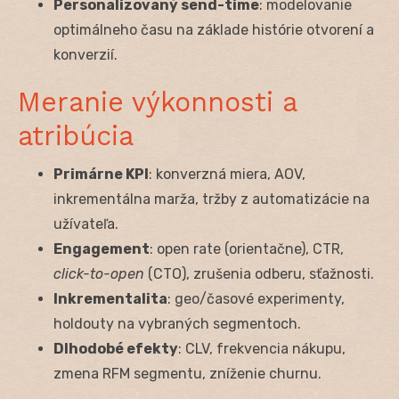
Personalizovaný send-time
: modelovanie
optimálneho času na základe histórie otvorení a
konverzií.
Meranie výkonnosti a
atribúcia
Primárne KPI
: konverzná miera, AOV,
inkrementálna marža, tržby z automatizácie na
užívateľa.
Engagement
: open rate (orientačne), CTR,
click-to-open
(CTO), zrušenia odberu, sťažnosti.
Inkrementalita
: geo/časové experimenty,
holdouty na vybraných segmentoch.
Dlhodobé efekty
: CLV, frekvencia nákupu,
zmena RFM segmentu, zníženie churnu.