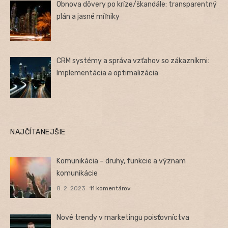
Obnova dôvery po kríze/škandále: transparentný
plán a jasné míľniky
CRM systémy a správa vzťahov so zákazníkmi:
Implementácia a optimalizácia
NAJČÍTANEJŠIE
Komunikácia – druhy, funkcie a význam
komunikácie
8. 2. 2023
11 komentárov
Nové trendy v marketingu poisťovníctva