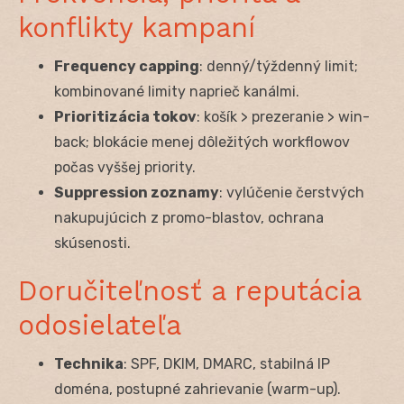
konflikty kampaní
Frequency capping
: denný/týždenný limit;
kombinované limity naprieč kanálmi.
Prioritizácia tokov
: košík > prezeranie > win-
back; blokácie menej dôležitých workflowov
počas vyššej priority.
Suppression zoznamy
: vylúčenie čerstvých
nakupujúcich z promo-blastov, ochrana
skúsenosti.
Doručiteľnosť a reputácia
odosielateľa
Technika
: SPF, DKIM, DMARC, stabilná IP
doména, postupné zahrievanie (warm-up).