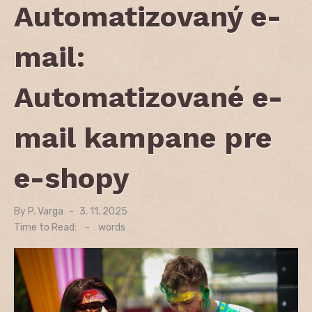
Automatizovaný e-
mail:
Automatizované e-
mail kampane pre
e-shopy
By
P. Varga
Posted
3. 11. 2025
on
Time to Read:
-
words