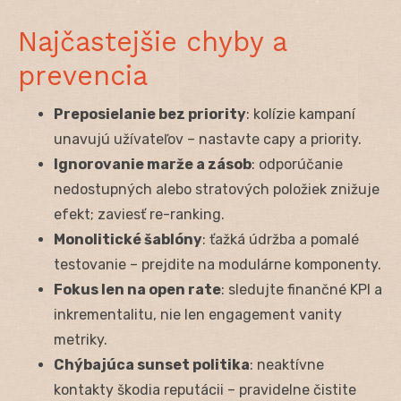
Najčastejšie chyby a
prevencia
Preposielanie bez priority
: kolízie kampaní
unavujú užívateľov – nastavte capy a priority.
Ignorovanie marže a zásob
: odporúčanie
nedostupných alebo stratových položiek znižuje
efekt; zaviesť re-ranking.
Monolitické šablóny
: ťažká údržba a pomalé
testovanie – prejdite na modulárne komponenty.
Fokus len na open rate
: sledujte finančné KPI a
inkrementalitu, nie len engagement vanity
metriky.
Chýbajúca sunset politika
: neaktívne
kontakty škodia reputácii – pravidelne čistite