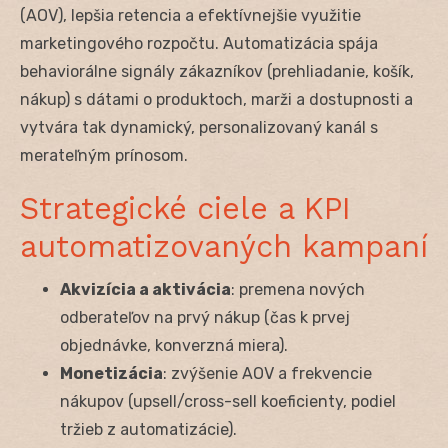
(AOV), lepšia retencia a efektívnejšie využitie
marketingového rozpočtu. Automatizácia spája
behaviorálne signály zákazníkov (prehliadanie, košík,
nákup) s dátami o produktoch, marži a dostupnosti a
vytvára tak dynamický, personalizovaný kanál s
merateľným prínosom.
Strategické ciele a KPI
automatizovaných kampaní
Akvizícia a aktivácia
: premena nových
odberateľov na prvý nákup (čas k prvej
objednávke, konverzná miera).
Monetizácia
: zvýšenie AOV a frekvencie
nákupov (upsell/cross-sell koeficienty, podiel
tržieb z automatizácie).