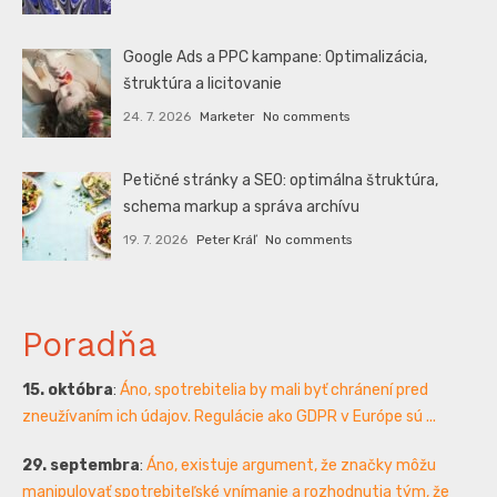
Google Ads a PPC kampane: Optimalizácia,
štruktúra a licitovanie
24. 7. 2026
Marketer
No comments
Petičné stránky a SEO: optimálna štruktúra,
schema markup a správa archívu
19. 7. 2026
Peter Kráľ
No comments
Poradňa
15. októbra
:
Áno, spotrebitelia by mali byť chránení pred
zneužívaním ich údajov. Regulácie ako GDPR v Európe sú ...
29. septembra
:
Áno, existuje argument, že značky môžu
manipulovať spotrebiteľské vnímanie a rozhodnutia tým, že