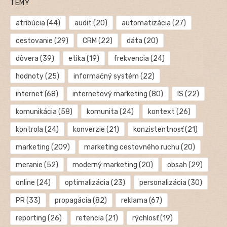
TÉMY
atribúcia
(44)
audit
(20)
automatizácia
(27)
cestovanie
(29)
CRM
(22)
dáta
(20)
dôvera
(39)
etika
(19)
frekvencia
(24)
hodnoty
(25)
informačný systém
(22)
internet
(68)
internetový marketing
(80)
IS
(22)
komunikácia
(58)
komunita
(24)
kontext
(26)
kontrola
(24)
konverzie
(21)
konzistentnosť
(21)
marketing
(209)
marketing cestovného ruchu
(20)
meranie
(52)
moderný marketing
(20)
obsah
(29)
online
(24)
optimalizácia
(23)
personalizácia
(30)
PR
(33)
propagácia
(82)
reklama
(67)
reporting
(26)
retencia
(21)
rýchlosť
(19)