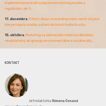
implementáciou kvôli svojej konzervatívnej povahe a
reguláciám, ale ti...
17. decembra
:
Prílišný dôraz na branding môže viesť k situácii,
kde percepcia značky zatieni skutočnú hodnotu a kv...
15. októbra
:
Marketing na zelenej lúke môže byť dlhodobo
neudržateľný, ak ignoruje environmentálne a sociálne dôs...
KONTAKT
šéfredaktorka
Simona Česaná