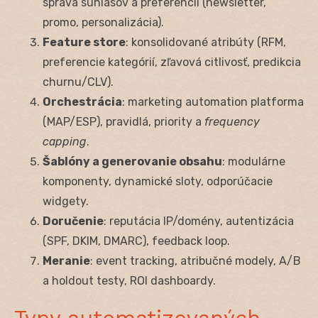
správa súhlasov a preferencií (newsletter,
promo, personalizácia).
Feature store
: konsolidované atribúty (RFM,
preferencie kategórií, zľavová citlivosť, predikcia
churnu/CLV).
Orchestrácia
: marketing automation platforma
(MAP/ESP), pravidlá, priority a
frequency
capping
.
Šablóny a generovanie obsahu
: modulárne
komponenty, dynamické sloty, odporúčacie
widgety.
Doručenie
: reputácia IP/domény, autentizácia
(SPF, DKIM, DMARC), feedback loop.
Meranie
: event tracking, atribučné modely, A/B
a holdout testy, ROI dashboardy.