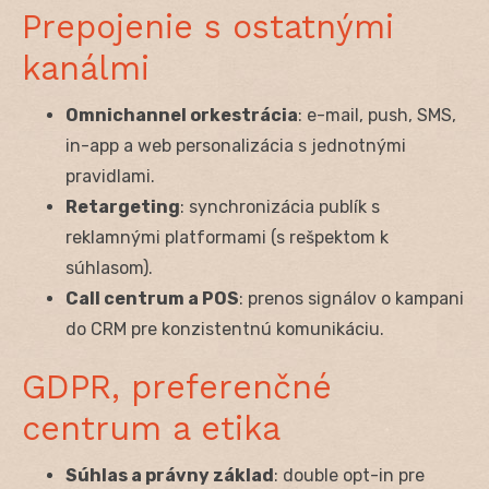
Prepojenie s ostatnými
kanálmi
Omnichannel orkestrácia
: e-mail, push, SMS,
in-app a web personalizácia s jednotnými
pravidlami.
Retargeting
: synchronizácia publík s
reklamnými platformami (s rešpektom k
súhlasom).
Call centrum a POS
: prenos signálov o kampani
do CRM pre konzistentnú komunikáciu.
GDPR, preferenčné
centrum a etika
Súhlas a právny základ
: double opt-in pre