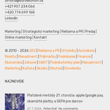
simona@euroekonom.sk
+421 907 234 066
+420 774 699 168
LinkedIn
Marketing
|
Strategický marketing
|
Reklama a PR
|
Predaj
|
Online marketing
|
Kontakt
© 2010 - 2026
SEO
|
Reklama a PR
|
Vrtuľníky
|
Autoškola
|
Reality
|
Manažment
|
Prijímáčky
|
Podnikanie
|
Financie
|
Ekonomika
|
Zdravie
|
SWOT
|
Podnikateľský plán
|
Manažment
|
Marketing
|
Kultúra
|
Skúšky
|
Obchod
|
Dovolenka
NAJNOVŠIE
Platobné metódy 21. storočia: apple/google pay,
okamžité platby a SEPA pre darcov
27. 7. 2026
Peter Kráľ
No comments