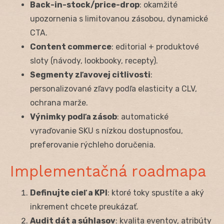
Back-in-stock/price-drop
: okamžité
upozornenia s limitovanou zásobou, dynamické
CTA.
Content commerce
: editorial + produktové
sloty (návody, lookbooky, recepty).
Segmenty zľavovej citlivosti
:
personalizované zľavy podľa elasticity a CLV,
ochrana marže.
Výnimky podľa zásob
: automatické
vyraďovanie SKU s nízkou dostupnosťou,
preferovanie rýchleho doručenia.
Implementačná roadmapa
Definujte cieľ a KPI
: ktoré toky spustíte a aký
inkrement chcete preukázať.
Audit dát a súhlasov
: kvalita eventov, atribúty