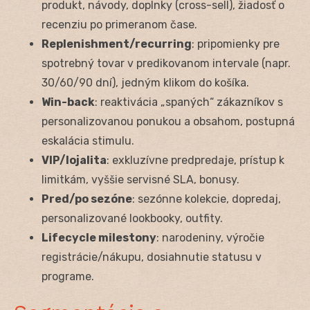
produkt, návody, doplnky (cross-sell), žiadosť o
recenziu po primeranom čase.
Replenishment/recurring
: pripomienky pre
spotrebný tovar v predikovanom intervale (napr.
30/60/90 dní), jedným klikom do košíka.
Win-back
: reaktivácia „spaných“ zákazníkov s
personalizovanou ponukou a obsahom, postupná
eskalácia stimulu.
VIP/lojalita
: exkluzívne predpredaje, prístup k
limitkám, vyššie servisné SLA, bonusy.
Pred/po sezóne
: sezónne kolekcie, dopredaj,
personalizované lookbooky, outfity.
Lifecycle milestony
: narodeniny, výročie
registrácie/nákupu, dosiahnutie statusu v
programe.