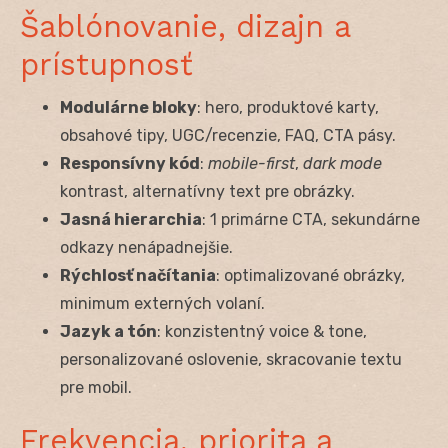
Šablónovanie, dizajn a
prístupnosť
Modulárne bloky
: hero, produktové karty,
obsahové tipy, UGC/recenzie, FAQ, CTA pásy.
Responsívny kód
:
mobile-first
,
dark mode
kontrast, alternatívny text pre obrázky.
Jasná hierarchia
: 1 primárne CTA, sekundárne
odkazy nenápadnejšie.
Rýchlosť načítania
: optimalizované obrázky,
minimum externých volaní.
Jazyk a tón
: konzistentný voice & tone,
personalizované oslovenie, skracovanie textu
pre mobil.
Frekvencia, priorita a