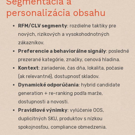
Segmentácia a
personalizácia obsahu
RFM/CLV segmenty
: rozdielne taktiky pre
nových, rizikových a vysokohodnotných
zákazníkov.
Preferencie a behaviorálne signály
: posledné
prezerané kategórie, značky, cenová hladina.
Kontext
: zariadenie, čas dňa, lokalita, počasie
(ak relevantné), dostupnosť skladov.
Dynamické odporúčania
: hybrid candidate
generation + re-ranking podľa marže,
dostupnosti a novosti.
Pravidlové výnimky
: vylúčenie OOS,
duplicitných SKU, produktov s nízkou
spokojnosťou, compliance obmedzenia.