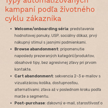
Typy automatizovaných
kampaní podľa životného
cyklu zákazníka
Welcome/onboarding séria
: predstavenie
hodnotovej ponuky, USP, sociálny dôkaz, prvý
nákupný stimul s jasnými podmienkami.
Browse abandonment
: pripomenutie
naposledy prezeraných kategórií/produktov,
obsahové tipy, bez agresívnej zľavy pri prvom
kontakte.
Cart abandonment
: sekvencia 2–3 e-mailov s
vizualizáciou košíka, dostupnosťou,
alternatívami; zľava až v poslednom kroku podľa
marže a segmentu.
Post-purchase
: ďakovný e-mail, starostlivosť o