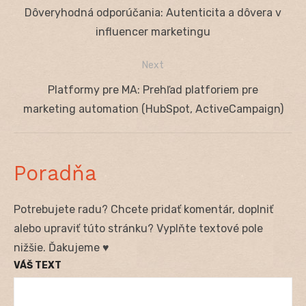
Navigácia
Previous
Dôveryhodná odporúčania: Autenticita a dôvera v
v
post:
influencer marketingu
článku
Next
Next
Platformy pre MA: Prehľad platforiem pre
post:
marketing automation (HubSpot, ActiveCampaign)
Poradňa
Potrebujete radu? Chcete pridať komentár, doplniť
alebo upraviť túto stránku? Vyplňte textové pole
nižšie. Ďakujeme ♥
VÁŠ TEXT