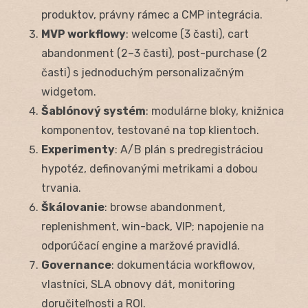
produktov, právny rámec a CMP integrácia.
MVP workflowy
: welcome (3 časti), cart
abandonment (2–3 časti), post-purchase (2
časti) s jednoduchým personalizačným
widgetom.
Šablónový systém
: modulárne bloky, knižnica
komponentov, testované na top klientoch.
Experimenty
: A/B plán s predregistráciou
hypotéz, definovanými metrikami a dobou
trvania.
Škálovanie
: browse abandonment,
replenishment, win-back, VIP; napojenie na
odporúčací engine a maržové pravidlá.
Governance
: dokumentácia workflowov,
vlastníci, SLA obnovy dát, monitoring
doručiteľnosti a ROI.