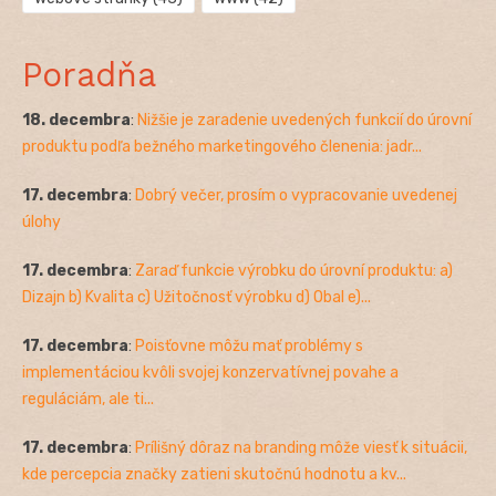
Poradňa
18. decembra
:
Nižšie je zaradenie uvedených funkcií do úrovní
produktu podľa bežného marketingového členenia: jadr...
17. decembra
:
Dobrý večer, prosím o vypracovanie uvedenej
úlohy
17. decembra
:
Zaraď funkcie výrobku do úrovní produktu: a)
Dizajn b) Kvalita c) Užitočnosť výrobku d) Obal e)...
17. decembra
:
Poisťovne môžu mať problémy s
implementáciou kvôli svojej konzervatívnej povahe a
reguláciám, ale ti...
17. decembra
:
Prílišný dôraz na branding môže viesť k situácii,
kde percepcia značky zatieni skutočnú hodnotu a kv...