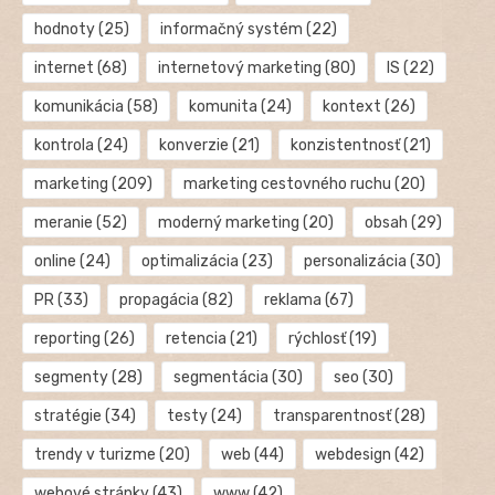
hodnoty
(25)
informačný systém
(22)
internet
(68)
internetový marketing
(80)
IS
(22)
komunikácia
(58)
komunita
(24)
kontext
(26)
kontrola
(24)
konverzie
(21)
konzistentnosť
(21)
marketing
(209)
marketing cestovného ruchu
(20)
meranie
(52)
moderný marketing
(20)
obsah
(29)
online
(24)
optimalizácia
(23)
personalizácia
(30)
PR
(33)
propagácia
(82)
reklama
(67)
reporting
(26)
retencia
(21)
rýchlosť
(19)
segmenty
(28)
segmentácia
(30)
seo
(30)
stratégie
(34)
testy
(24)
transparentnosť
(28)
trendy v turizme
(20)
web
(44)
webdesign
(42)
webové stránky
(43)
www
(42)