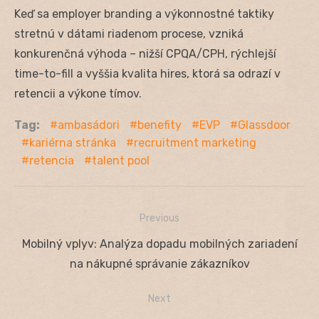
Keď sa employer branding a výkonnostné taktiky
stretnú v dátami riadenom procese, vzniká
konkurenčná výhoda – nižší CPQA/CPH, rýchlejší
time-to-fill a vyššia kvalita hires, ktorá sa odrazí v
retencii a výkone tímov.
Tag:
ambasádori
benefity
EVP
Glassdoor
kariérna stránka
recruitment marketing
retencia
talent pool
Previous
Navigácia
Previous
Mobilný vplyv: Analýza dopadu mobilných zariadení
v
post:
na nákupné správanie zákazníkov
článku
Next