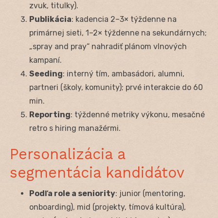
zvuk, titulky).
Publikácia
: kadencia 2–3× týždenne na
primárnej sieti, 1–2× týždenne na sekundárnych;
„spray and pray“ nahradiť plánom vlnových
kampaní.
Seeding
: interný tím, ambasádori, alumni,
partneri (školy, komunity); prvé interakcie do 60
min.
Reporting
: týždenné metriky výkonu, mesačné
retro s hiring manažérmi.
Personalizácia a
segmentácia kandidátov
Podľa role a seniority
: junior (mentoring,
onboarding), mid (projekty, tímová kultúra),