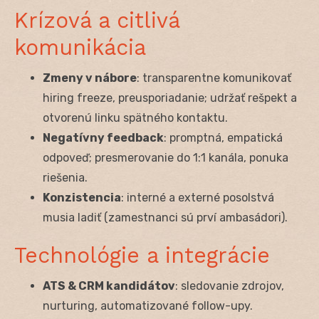
Krízová a citlivá
komunikácia
Zmeny v nábore
: transparentne komunikovať
hiring freeze, preusporiadanie; udržať rešpekt a
otvorenú linku spätného kontaktu.
Negatívny feedback
: promptná, empatická
odpoveď; presmerovanie do 1:1 kanála, ponuka
riešenia.
Konzistencia
: interné a externé posolstvá
musia ladiť (zamestnanci sú prví ambasádori).
Technológie a integrácie
ATS & CRM kandidátov
: sledovanie zdrojov,
nurturing, automatizované follow-upy.