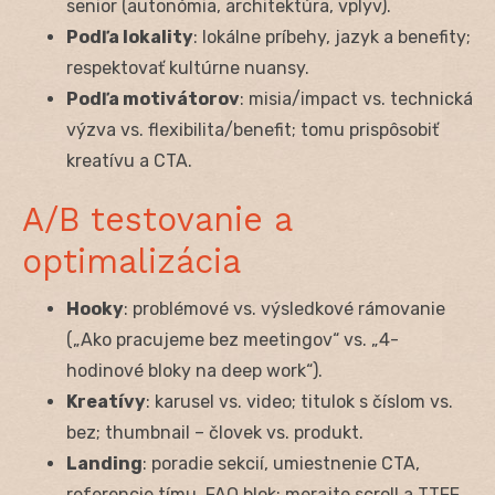
senior (autonómia, architektúra, vplyv).
Podľa lokality
: lokálne príbehy, jazyk a benefity;
respektovať kultúrne nuansy.
Podľa motivátorov
: misia/impact vs. technická
výzva vs. flexibilita/benefit; tomu prispôsobiť
kreatívu a CTA.
A/B testovanie a
optimalizácia
Hooky
: problémové vs. výsledkové rámovanie
(„Ako pracujeme bez meetingov“ vs. „4-
hodinové bloky na deep work“).
Kreatívy
: karusel vs. video; titulok s číslom vs.
bez; thumbnail – človek vs. produkt.
Landing
: poradie sekcií, umiestnenie CTA,
referencie tímu, FAQ blok; merajte scroll a TTFF