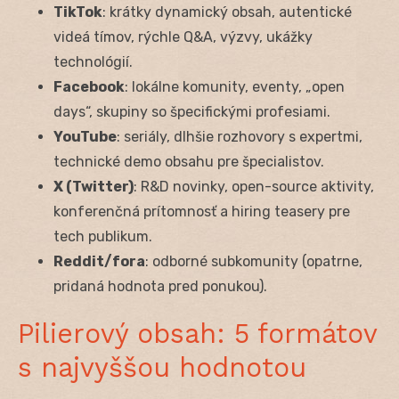
TikTok
: krátky dynamický obsah, autentické
videá tímov, rýchle Q&A, výzvy, ukážky
technológií.
Facebook
: lokálne komunity, eventy, „open
days“, skupiny so špecifickými profesiami.
YouTube
: seriály, dlhšie rozhovory s expertmi,
technické demo obsahu pre špecialistov.
X (Twitter)
: R&D novinky, open-source aktivity,
konferenčná prítomnosť a hiring teasery pre
tech publikum.
Reddit/fora
: odborné subkomunity (opatrne,
pridaná hodnota pred ponukou).
Pilierový obsah: 5 formátov
s najvyššou hodnotou