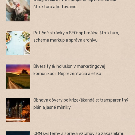
štruktúra a licitovanie
Petičné stránky a SEO: optimálna štruktúra,
schema markup a správa archívu
Diversity & Inclusion v marketingovej
komunikácii: Reprezentácia a etika
Obnova dôvery po kríze/škandále: transparentný
plán a jasné míľniky
CRM systémy a správa vzťahov so zákazníkmi: