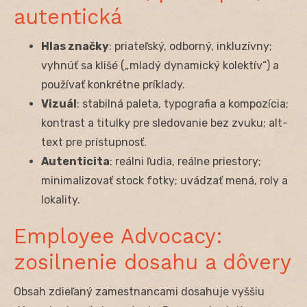
autentická
Hlas značky
: priateľský, odborný, inkluzívny;
vyhnúť sa klišé („mladý dynamický kolektív“) a
používať konkrétne príklady.
Vizuál
: stabilná paleta, typografia a kompozícia;
kontrast a titulky pre sledovanie bez zvuku; alt-
text pre prístupnosť.
Autenticita
: reálni ľudia, reálne priestory;
minimalizovať stock fotky; uvádzať mená, roly a
lokality.
Employee Advocacy:
zosilnenie dosahu a dôvery
Obsah zdieľaný zamestnancami dosahuje vyššiu