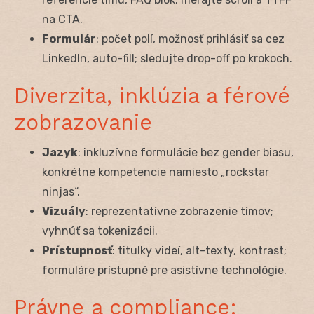
na CTA.
Formulár
: počet polí, možnosť prihlásiť sa cez
LinkedIn, auto-fill; sledujte drop-off po krokoch.
Diverzita, inklúzia a férové
zobrazovanie
Jazyk
: inkluzívne formulácie bez gender biasu,
konkrétne kompetencie namiesto „rockstar
ninjas“.
Vizuály
: reprezentatívne zobrazenie tímov;
vyhnúť sa tokenizácii.
Prístupnosť
: titulky videí, alt-texty, kontrast;
formuláre prístupné pre asistívne technológie.
Právne a compliance: