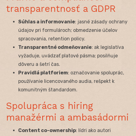
transparentnosť a GDPR
Súhlas a informovanie
: jasné zásady ochrany
údajov pri formulároch; obmedzenie účelov
spracovania, retention policy.
Transparentné odmeňovanie
: ak legislatíva
vyžaduje, uvádzať platové pásma; posilňuje
dôveru a šetrí čas.
Pravidlá platforiem
: označovanie spoluprác,
používanie licencovaného audia, rešpekt k
komunitným štandardom.
Spolupráca s hiring
manažérmi a ambasádormi
Content co-ownership
: lídri ako autori