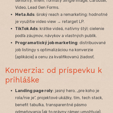
seniority, firiem; formáty Single Image, Carousel,
Video, Lead Gen Forms.
Meta Ads
: široký reach a remarketing; hodnotné
je využitie video view → retarget LP.
TikTok Ads
: krátke videá, natívny štýl; cielenie
podľa záujmov, návykov a vlastných publík.
Programatický job marketing
: distribuované
job listingy s optimalizáciou na konverzie
(aplikácie) a cenu za kvalifikovanú žiadosť.
Konverzia: od príspevku k
prihláške
Landing page roly
: jasný hero, „pre koho je
rola/nie je“, projektové ukážky, tím, tech stack,
benefit tabuľka, transparentné pásmo
odmeňovania (ak to právny rámec umožňuje),