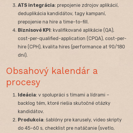
ATS integrácia
: prepojenie zdrojov aplikácií,
deduplikácia kandidátov, tagy kampaní,
prepojenie na hire a time-to-fill.
Biznisové KPI
: kvalifikované aplikácie (QA),
cost-per-qualified-application (CPQA), cost-per-
hire (CPH), kvalita hires (performance at 90/180
dní).
Obsahový kalendár a
procesy
Ideácia
: v spolupráci s tímami a lídrami –
backlog tém, ktoré riešia skutočné otázky
kandidátov.
Produkcia
: šablóny pre karusely, video skripty
do 45–60 s, checklist pre natáčanie (svetlo,