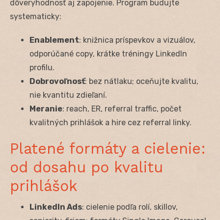
dôveryhodnosť aj zapojenie. Program budujte
systematicky:
Enablement
: knižnica príspevkov a vizuálov,
odporúčané copy, krátke tréningy LinkedIn
profilu.
Dobrovoľnosť
: bez nátlaku; oceňujte kvalitu,
nie kvantitu zdieľaní.
Meranie
: reach, ER, referral traffic, počet
kvalitných prihlášok a hire cez referral linky.
Platené formáty a cielenie:
od dosahu po kvalitu
prihlášok
LinkedIn Ads
: cielenie podľa rolí, skillov,