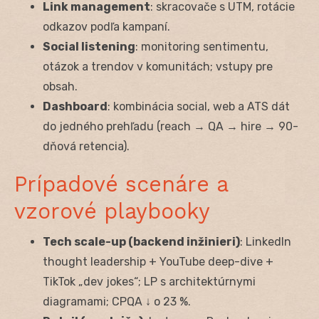
Link management
: skracovače s UTM, rotácie
odkazov podľa kampaní.
Social listening
: monitoring sentimentu,
otázok a trendov v komunitách; vstupy pre
obsah.
Dashboard
: kombinácia social, web a ATS dát
do jedného prehľadu (reach → QA → hire → 90-
dňová retencia).
Prípadové scenáre a
vzorové playbooky
Tech scale-up (backend inžinieri)
: LinkedIn
thought leadership + YouTube deep-dive +
TikTok „dev jokes“; LP s architektúrnymi
diagramami; CPQA ↓ o 23 %.