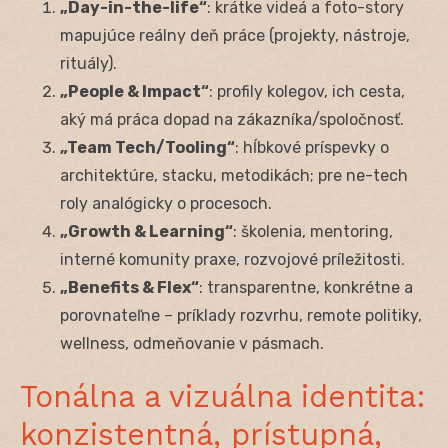
„Day-in-the-life“
: krátke videá a foto-story
mapujúce reálny deň práce (projekty, nástroje,
rituály).
„People & Impact“
: profily kolegov, ich cesta,
aký má práca dopad na zákazníka/spoločnosť.
„Team Tech/Tooling“
: hĺbkové príspevky o
architektúre, stacku, metodikách; pre ne-tech
roly analógicky o procesoch.
„Growth & Learning“
: školenia, mentoring,
interné komunity praxe, rozvojové príležitosti.
„Benefits & Flex“
: transparentne, konkrétne a
porovnateľne – príklady rozvrhu, remote politiky,
wellness, odmeňovanie v pásmach.
Tonálna a vizuálna identita:
konzistentná, prístupná,