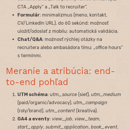
CTA „Apply“ a „Talk to recruiter“.
Formulár
: minimalizmus (meno, kontakt,
CV/LinkedIn URL), do 60 sekúnd; možnosť
uložiť/odoslať z mobilu; automatická validácia.
Chat/Q&A
: možnosť rýchlej otázky na
recruitera alebo ambasádora tímu; „office hours“
s termínmi.
Meranie a atribúcia: end-
to-end pohľad
UTM schéma
:
utm_source
(sieť),
utm_medium
(paid/organic/advocacy),
utm_campaign
(roly/brand),
utm_content
(kreatíva).
GA4 a eventy
:
view_job
,
view_team
,
start_apply
,
submit_application
,
book_event
.