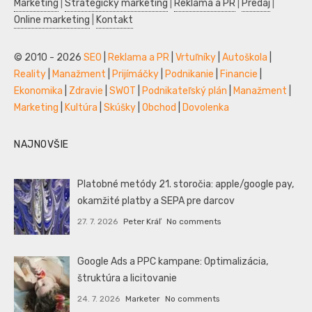
Marketing
|
Strategický marketing
|
Reklama a PR
|
Predaj
|
Online marketing
|
Kontakt
© 2010 - 2026
SEO
|
Reklama a PR
|
Vrtuľníky
|
Autoškola
|
Reality
|
Manažment
|
Prijímáčky
|
Podnikanie
|
Financie
|
Ekonomika
|
Zdravie
|
SWOT
|
Podnikateľský plán
|
Manažment
|
Marketing
|
Kultúra
|
Skúšky
|
Obchod
|
Dovolenka
NAJNOVŠIE
Platobné metódy 21. storočia: apple/google pay,
okamžité platby a SEPA pre darcov
27. 7. 2026
Peter Kráľ
No comments
Google Ads a PPC kampane: Optimalizácia,
štruktúra a licitovanie
24. 7. 2026
Marketer
No comments