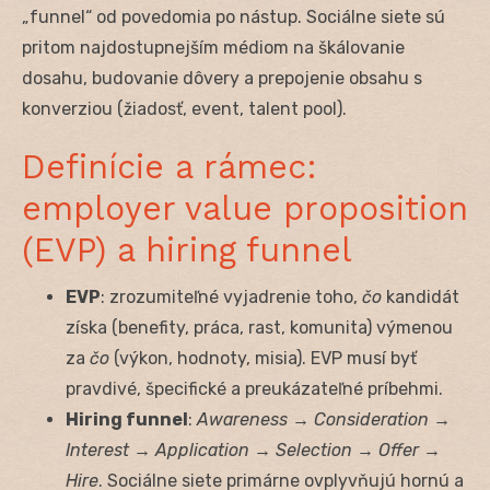
„funnel“ od povedomia po nástup. Sociálne siete sú
pritom najdostupnejším médiom na škálovanie
dosahu, budovanie dôvery a prepojenie obsahu s
konverziou (žiadosť, event, talent pool).
Definície a rámec:
employer value proposition
(EVP) a hiring funnel
EVP
: zrozumiteľné vyjadrenie toho,
čo
kandidát
získa (benefity, práca, rast, komunita) výmenou
za
čo
(výkon, hodnoty, misia). EVP musí byť
pravdivé, špecifické a preukázateľné príbehmi.
Hiring funnel
:
Awareness → Consideration →
Interest → Application → Selection → Offer →
Hire
. Sociálne siete primárne ovplyvňujú hornú a