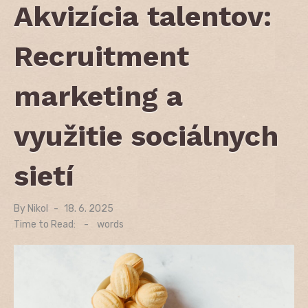
Akvizícia talentov:
Recruitment
marketing a
využitie sociálnych
sietí
By
Nikol
Posted
18. 6. 2025
on
Time to Read:
-
words