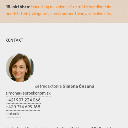
15. októbra
:
Marketing na zelenej lúke môže byť dlhodobo
neudržateľný, ak ignoruje environmentálne a sociálne dôs...
KONTAKT
šéfredaktorka
Simona Česaná
simona@euroekonom.sk
+421 907 234 066
+420 774 699 168
LinkedIn