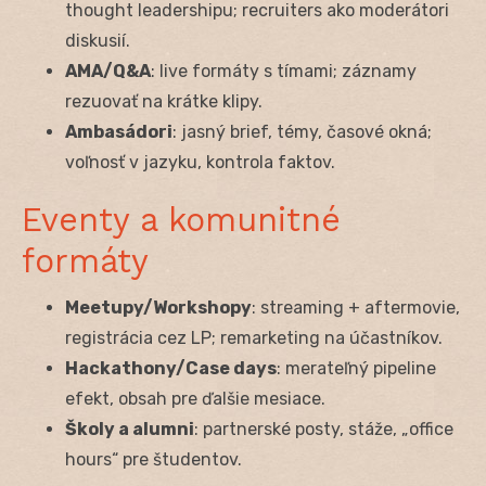
thought leadershipu; recruiters ako moderátori
diskusií.
AMA/Q&A
: live formáty s tímami; záznamy
rezuovať na krátke klipy.
Ambasádori
: jasný brief, témy, časové okná;
voľnosť v jazyku, kontrola faktov.
Eventy a komunitné
formáty
Meetupy/Workshopy
: streaming + aftermovie,
registrácia cez LP; remarketing na účastníkov.
Hackathony/Case days
: merateľný pipeline
efekt, obsah pre ďalšie mesiace.
Školy a alumni
: partnerské posty, stáže, „office
hours“ pre študentov.