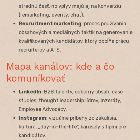
strednú časť, no vplyv majú aj na konverziu
(remarketing, eventy, chat).
Recruitment marketing
: proces používania
obsahových a mediálnych taktík na generovanie
kvalifikovaných kandidátov, ktorý dopĺňa prácu
recruiterov a ATS.
Mapa kanálov: kde a čo
komunikovať
LinkedIn
: B2B talenty, odborný obsah, case
studies, thought leadership lídrov, inzeráty,
Employee Advocacy.
Instagram
: vizuálne príbehy zo zákulisia,
kultúra, „day-in-the-life“, karusely s tipmi pre
kandidátov.