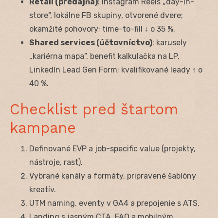
Retail (predajňa)
: Instagram Reels „day-in-
store“, lokálne FB skupiny, otvorené dvere;
okamžité pohovory; time-to-fill ↓ o 35 %.
Shared services (účtovníctvo)
: karusely
„kariérna mapa“, benefit kalkulačka na LP,
LinkedIn Lead Gen Form; kvalifikované leady ↑ o
40 %.
Checklist pred štartom
kampane
Definované EVP a job-specific value (projekty,
nástroje, rast).
Vybrané kanály a formáty, pripravené šablóny
kreatív.
UTM naming, eventy v GA4 a prepojenie s ATS.
Landing s jasným CTA, FAQ a mobilným