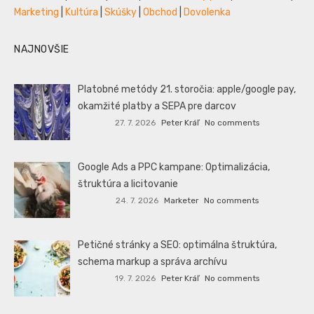
Marketing
|
Kultúra
|
Skúšky
|
Obchod
|
Dovolenka
NAJNOVŠIE
Platobné metódy 21. storočia: apple/google pay,
okamžité platby a SEPA pre darcov
27. 7. 2026
Peter Kráľ
No comments
Google Ads a PPC kampane: Optimalizácia,
štruktúra a licitovanie
24. 7. 2026
Marketer
No comments
Petičné stránky a SEO: optimálna štruktúra,
schema markup a správa archívu
19. 7. 2026
Peter Kráľ
No comments