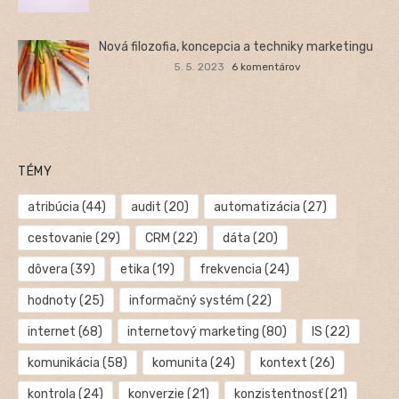
Nová filozofia, koncepcia a techniky marketingu
5. 5. 2023
6 komentárov
TÉMY
atribúcia
(44)
audit
(20)
automatizácia
(27)
cestovanie
(29)
CRM
(22)
dáta
(20)
dôvera
(39)
etika
(19)
frekvencia
(24)
hodnoty
(25)
informačný systém
(22)
internet
(68)
internetový marketing
(80)
IS
(22)
komunikácia
(58)
komunita
(24)
kontext
(26)
kontrola
(24)
konverzie
(21)
konzistentnosť
(21)