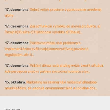
17. decembra
:
Dobrý večer, prosím o vypracovanie uvedenej
úlohy
17. decembra
:
Zaraď funkcie výrobku do úrovní produktu: a)
Dizajn b) Kvalita c) Užitočnosť výrobku d) Obal e)...
17. decembra
:
Poisťovne môžu mať problémy s
implementáciou kvôli svojej konzervatívnej povahe a
reguláciám, ale ti...
17. decembra
:
Prílišný dôraz na branding môže viesť k situácii,
kde percepcia značky zatieni skutočnú hodnotu a kv...
15. októbra
:
Marketing na zelenej lúke môže byť dlhodobo
neudržateľný, ak ignoruje environmentálne a sociálne dôs...