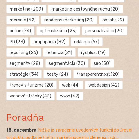
marketing
(209)
marketing cestovného ruchu
(20)
meranie
(52)
moderný marketing
(20)
obsah
(29)
online
(24)
optimalizácia
(23)
personalizácia
(30)
PR
(33)
propagácia
(82)
reklama
(67)
reporting
(26)
retencia
(21)
rýchlosť
(19)
segmenty
(28)
segmentácia
(30)
seo
(30)
stratégie
(34)
testy
(24)
transparentnosť
(28)
trendy v turizme
(20)
web
(44)
webdesign
(42)
webové stránky
(43)
www
(42)
Poradňa
18. decembra
:
Nižšie je zaradenie uvedených funkcií do úrovní
produktu podľa bežného marketingového členenia: jadr...