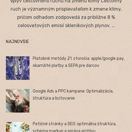
Vplyv cestovného ruchu na zmenu klímy Cestovný
ruch je významným prispievateľom k zmene klímy,
pričom odhadom zodpovedá za približne 8 %
celosvetových emisií skleníkových plynov. …
NAJNOVŠIE
Platobné metódy 21. storočia: apple/google pay,
okamžité platby a SEPA pre darcov
Google Ads a PPC kampane: Optimalizácia,
štruktúra a licitovanie
Petičné stránky a SEO: optimálna štruktúra,
schema markup a správa archívu