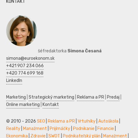
KONTAKT
šéfredaktorka
Simona Česaná
simona@euroekonom.sk
+421 907 234 066
+420 774 699 168
LinkedIn
Marketing
|
Strategický marketing
|
Reklama a PR
|
Predaj
|
Online marketing
|
Kontakt
© 2010 - 2026
SEO
|
Reklama a PR
|
Vrtuľníky
|
Autoškola
|
Reality
|
Manažment
|
Prijímáčky
|
Podnikanie
|
Financie
|
Ekonomika
|
Zdravie
|
SWOT
|
Podnikateľský plán
|
Manažment
|