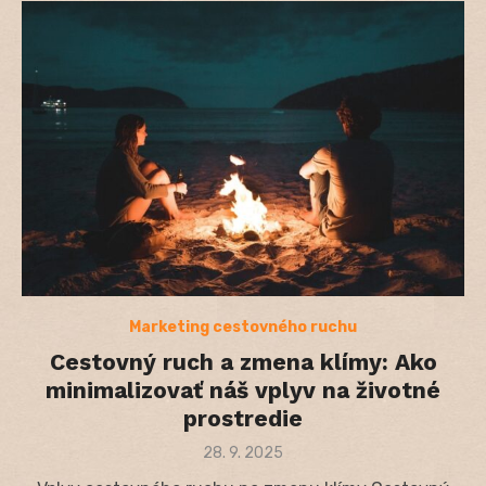
Marketing cestovného ruchu
Cestovný ruch a zmena klímy: Ako
minimalizovať náš vplyv na životné
prostredie
Posted
28. 9. 2025
on