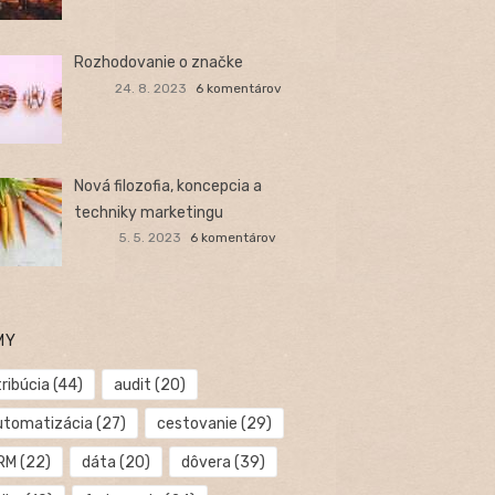
Rozhodovanie o značke
24. 8. 2023
6 komentárov
Nová filozofia, koncepcia a
techniky marketingu
5. 5. 2023
6 komentárov
MY
ribúcia
(44)
audit
(20)
utomatizácia
(27)
cestovanie
(29)
RM
(22)
dáta
(20)
dôvera
(39)