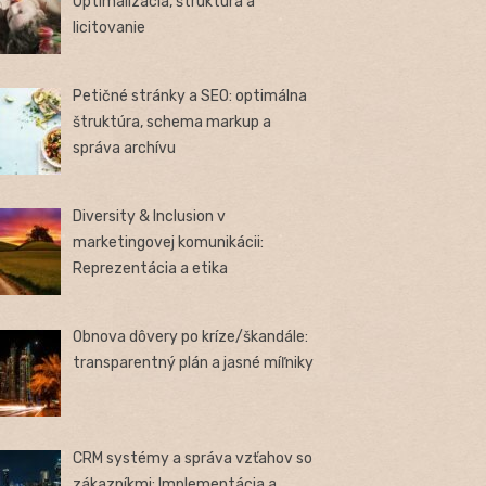
Optimalizácia, štruktúra a
licitovanie
Petičné stránky a SEO: optimálna
štruktúra, schema markup a
správa archívu
Diversity & Inclusion v
marketingovej komunikácii:
Reprezentácia a etika
Obnova dôvery po kríze/škandále:
transparentný plán a jasné míľniky
CRM systémy a správa vzťahov so
zákazníkmi: Implementácia a