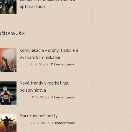
optimalizácia
JČÍTANEJŠIE
Komunikácia – druhy, funkcie a
význam komunikácie
8. 2. 2023
11 komentárov
Nové trendy v marketingu
poisťovníctva
11. 5. 2023
6 komentárov
Marketingové cesty
23. 3. 2023
6 komentárov