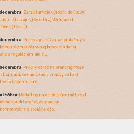
 decembra
:
Zaraď funkcie výrobku do úrovní
duktu: a) Dizajn b) Kvalita c) Užitočnosť
bku d) Obal e)...
 decembra
:
Poisťovne môžu mať problémy s
lementáciou kvôli svojej konzervatívnej
ahe a reguláciám, ale ti...
 decembra
:
Prílišný dôraz na branding môže
sť k situácii, kde percepcia značky zatieni
točnú hodnotu a kv...
 októbra
:
Marketing na zelenej lúke môže byť
odobo neudržateľný, ak ignoruje
ironmentálne a sociálne dôs...