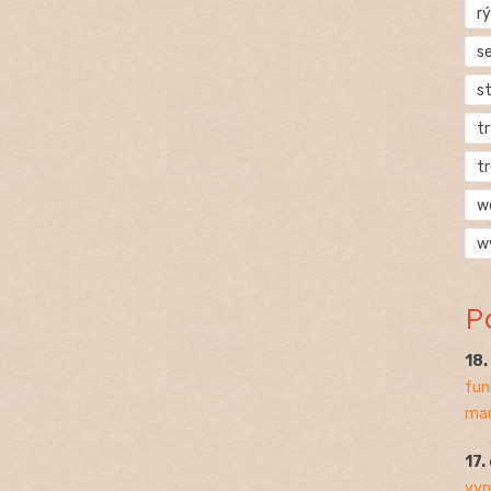
rý
s
s
t
t
w
w
P
18
fun
mar
17.
vyp