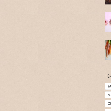
TÉ
at
a
C