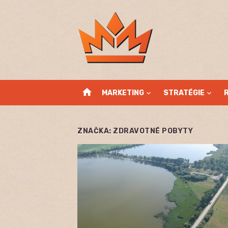
Skip
to
content
home
MARKETING
STRATÉGIE
ZNAČKA:
ZDRAVOTNÉ POBYTY