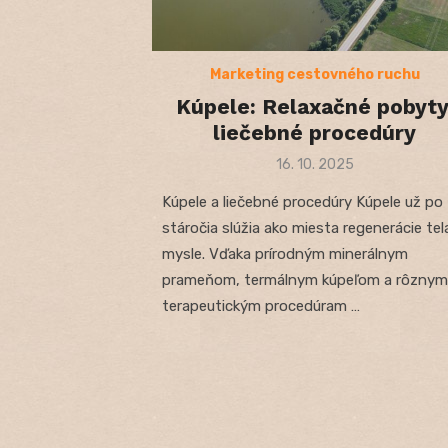
Marketing cestovného ruchu
Kúpele: Relaxačné pobyty
liečebné procedúry
Posted
16. 10. 2025
on
Kúpele a liečebné procedúry Kúpele už po
stáročia slúžia ako miesta regenerácie tela
mysle. Vďaka prírodným minerálnym
prameňom, termálnym kúpeľom a rôznym
terapeutickým procedúram …