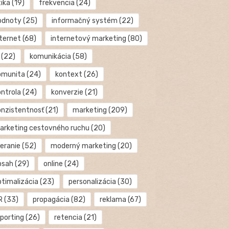
tika
(19)
frekvencia
(24)
odnoty
(25)
informačný systém
(22)
nternet
(68)
internetový marketing
(80)
(22)
komunikácia
(58)
omunita
(24)
kontext
(26)
ontrola
(24)
konverzie
(21)
onzistentnosť
(21)
marketing
(209)
arketing cestovného ruchu
(20)
eranie
(52)
moderný marketing
(20)
bsah
(29)
online
(24)
ptimalizácia
(23)
personalizácia
(30)
R
(33)
propagácia
(82)
reklama
(67)
eporting
(26)
retencia
(21)