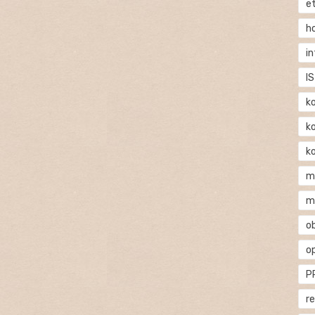
e
h
i
IS
k
k
k
m
m
o
o
P
r