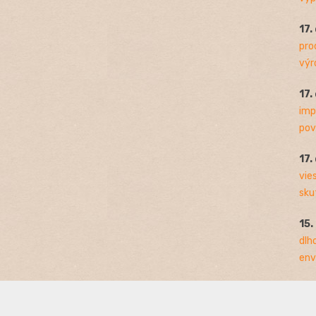
17.
pro
výro
17.
imp
pov
17.
vie
sku
15.
dlh
env