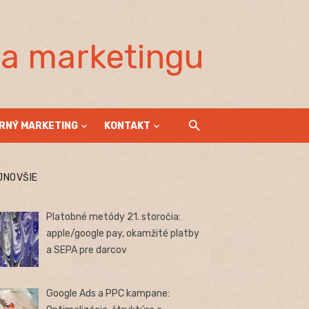
la marketingu
RNÝ MARKETING
KONTAKT
JNOVŠIE
Platobné metódy 21. storočia:
apple/google pay, okamžité platby
a SEPA pre darcov
Google Ads a PPC kampane: