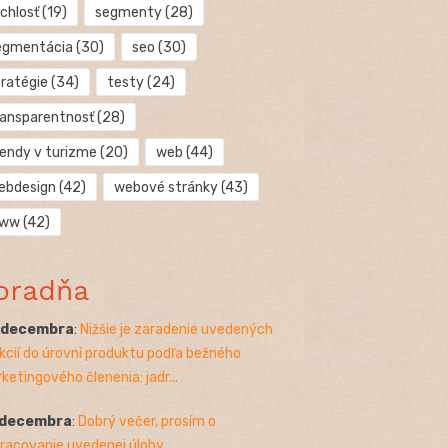
chlosť
(19)
segmenty
(28)
egmentácia
(30)
seo
(30)
tratégie
(34)
testy
(24)
ransparentnosť
(28)
rendy v turizme
(20)
web
(44)
ebdesign
(42)
webové stránky
(43)
ww
(42)
oradňa
. decembra
:
Nižšie je zaradenie uvedených
kcií do úrovní produktu podľa bežného
ketingového členenia: jadr...
 decembra
:
Dobrý večer, prosím o
racovanie uvedenej úlohy