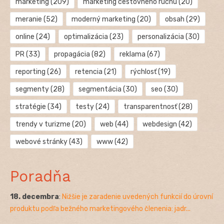
marketing
(209)
marketing cestovného ruchu
(20)
meranie
(52)
moderný marketing
(20)
obsah
(29)
online
(24)
optimalizácia
(23)
personalizácia
(30)
PR
(33)
propagácia
(82)
reklama
(67)
reporting
(26)
retencia
(21)
rýchlosť
(19)
segmenty
(28)
segmentácia
(30)
seo
(30)
stratégie
(34)
testy
(24)
transparentnosť
(28)
trendy v turizme
(20)
web
(44)
webdesign
(42)
webové stránky
(43)
www
(42)
Poradňa
18. decembra
:
Nižšie je zaradenie uvedených funkcií do úrovní
produktu podľa bežného marketingového členenia: jadr...