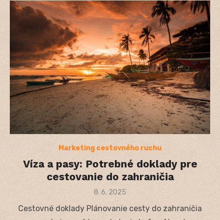
Marketing cestovného ruchu
Víza a pasy: Potrebné doklady pre
cestovanie do zahraničia
Posted
8. 6. 2025
on
Cestovné doklady Plánovanie cesty do zahraničia