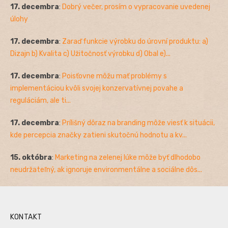
17. decembra
:
Dobrý večer, prosím o vypracovanie uvedenej
úlohy
17. decembra
:
Zaraď funkcie výrobku do úrovní produktu: a)
Dizajn b) Kvalita c) Užitočnosť výrobku d) Obal e)...
17. decembra
:
Poisťovne môžu mať problémy s
implementáciou kvôli svojej konzervatívnej povahe a
reguláciám, ale ti...
17. decembra
:
Prílišný dôraz na branding môže viesť k situácii,
kde percepcia značky zatieni skutočnú hodnotu a kv...
15. októbra
:
Marketing na zelenej lúke môže byť dlhodobo
neudržateľný, ak ignoruje environmentálne a sociálne dôs...
KONTAKT