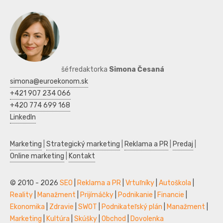
šéfredaktorka
Simona Česaná
simona@euroekonom.sk
+421 907 234 066
+420 774 699 168
LinkedIn
Marketing
|
Strategický marketing
|
Reklama a PR
|
Predaj
|
Online marketing
|
Kontakt
© 2010 - 2026
SEO
|
Reklama a PR
|
Vrtuľníky
|
Autoškola
|
Reality
|
Manažment
|
Prijímáčky
|
Podnikanie
|
Financie
|
Ekonomika
|
Zdravie
|
SWOT
|
Podnikateľský plán
|
Manažment
|
Marketing
|
Kultúra
|
Skúšky
|
Obchod
|
Dovolenka