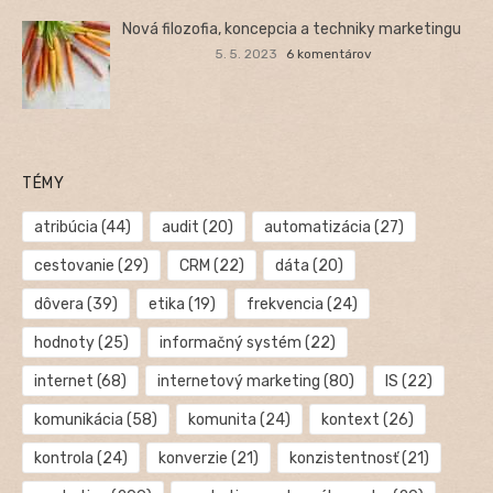
Nová filozofia, koncepcia a techniky marketingu
5. 5. 2023
6 komentárov
TÉMY
atribúcia
(44)
audit
(20)
automatizácia
(27)
cestovanie
(29)
CRM
(22)
dáta
(20)
dôvera
(39)
etika
(19)
frekvencia
(24)
hodnoty
(25)
informačný systém
(22)
internet
(68)
internetový marketing
(80)
IS
(22)
komunikácia
(58)
komunita
(24)
kontext
(26)
kontrola
(24)
konverzie
(21)
konzistentnosť
(21)