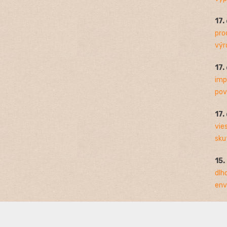
17.
pro
výro
17.
imp
pov
17.
vie
sku
15.
dlh
env