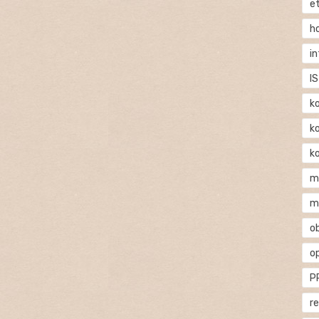
e
h
i
IS
k
k
k
m
m
o
o
P
r