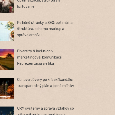
Optimalizácia, štruktúra a
licitovanie
Petičné stránky a SEO: optimálna
štruktúra, schema markup a
správa archívu
Diversity & Inclusion v
marketingovej komunikácii:
Reprezentácia a etika
Obnova dôvery po kríze/škandále:
transparentný plán a jasné míľniky
CRM systémy a správa vzťahov so
zákazníkmi: Implementácia a