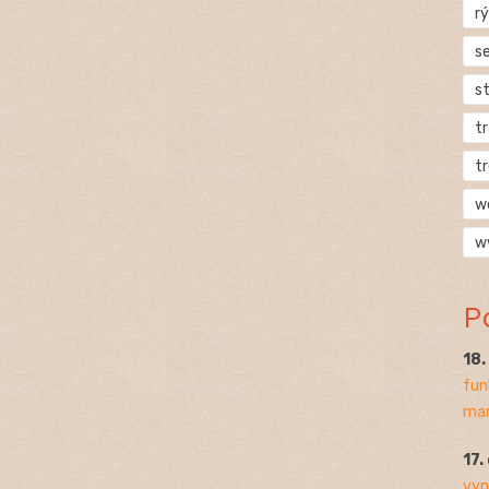
rý
s
s
t
t
w
w
P
18
fun
mar
17.
vyp