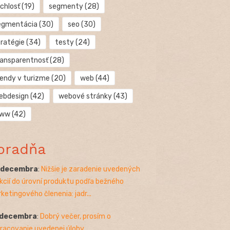
chlosť
(19)
segmenty
(28)
egmentácia
(30)
seo
(30)
tratégie
(34)
testy
(24)
ransparentnosť
(28)
rendy v turizme
(20)
web
(44)
ebdesign
(42)
webové stránky
(43)
ww
(42)
oradňa
. decembra
:
Nižšie je zaradenie uvedených
kcií do úrovní produktu podľa bežného
ketingového členenia: jadr...
 decembra
:
Dobrý večer, prosím o
racovanie uvedenej úlohy