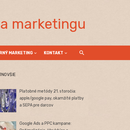
la marketingu
RNÝ MARKETING
KONTAKT
JNOVŠIE
Platobné metódy 21. storočia:
apple/google pay, okamžité platby
a SEPA pre darcov
Google Ads a PPC kampane: