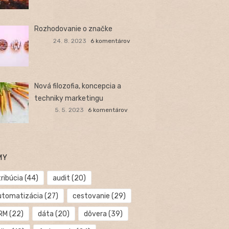
Rozhodovanie o značke
24. 8. 2023
6 komentárov
Nová filozofia, koncepcia a
techniky marketingu
5. 5. 2023
6 komentárov
MY
ribúcia
(44)
audit
(20)
utomatizácia
(27)
cestovanie
(29)
RM
(22)
dáta
(20)
dôvera
(39)