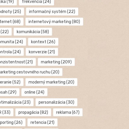
tika
(19)
frekvencia
(24)
odnoty
(25)
informačný systém
(22)
nternet
(68)
internetový marketing
(80)
(22)
komunikácia
(58)
omunita
(24)
kontext
(26)
ontrola
(24)
konverzie
(21)
onzistentnosť
(21)
marketing
(209)
arketing cestovného ruchu
(20)
eranie
(52)
moderný marketing
(20)
bsah
(29)
online
(24)
ptimalizácia
(23)
personalizácia
(30)
R
(33)
propagácia
(82)
reklama
(67)
eporting
(26)
retencia
(21)