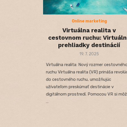
Online marketing
Virtuálna realita v
cestovnom ruchu: Virtuál
prehliadky destinácií
Posted
19. 7. 2025
on
Virtuálna realita: Nový rozmer cestovnéh
ruchu Virtuálna realita (VR) prináša revolú
do cestovného ruchu, umožňujúc
užívateľom preskúmať destinácie v
digitálnom prostredí. Pomocou VR si mô
…