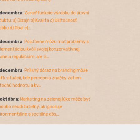
 decembra
:
Zaraď funkcie výrobku do úrovní
duktu: a) Dizajn b) Kvalita c) Užitočnosť
bku d) Obal e)...
 decembra
:
Poisťovne môžu mať problémy s
lementáciou kvôli svojej konzervatívnej
ahe a reguláciám, ale ti...
 decembra
:
Prílišný dôraz na branding môže
sť k situácii, kde percepcia značky zatieni
točnú hodnotu a kv...
 októbra
:
Marketing na zelenej lúke môže byť
odobo neudržateľný, ak ignoruje
ironmentálne a sociálne dôs...