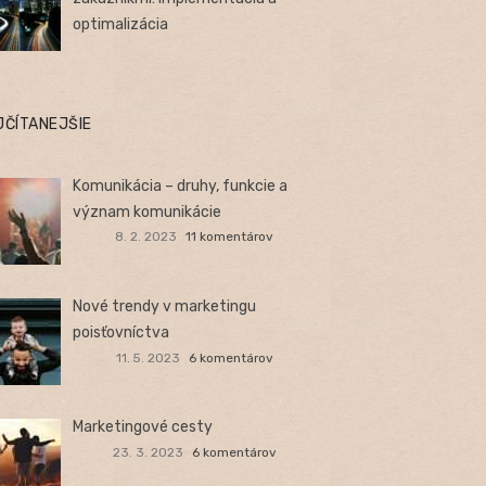
optimalizácia
JČÍTANEJŠIE
Komunikácia – druhy, funkcie a
význam komunikácie
8. 2. 2023
11 komentárov
Nové trendy v marketingu
poisťovníctva
11. 5. 2023
6 komentárov
Marketingové cesty
23. 3. 2023
6 komentárov