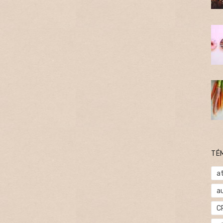
TÉ
at
a
C