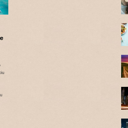
ne
o
ciu
žu