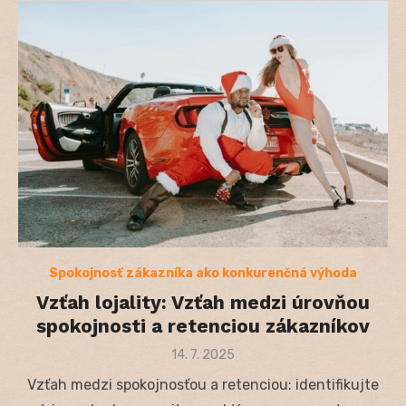
Spokojnosť zákazníka ako konkurenčná výhoda
Vzťah lojality: Vzťah medzi úrovňou
spokojnosti a retenciou zákazníkov
Posted
14. 7. 2025
on
Vzťah medzi spokojnosťou a retenciou: identifikujte