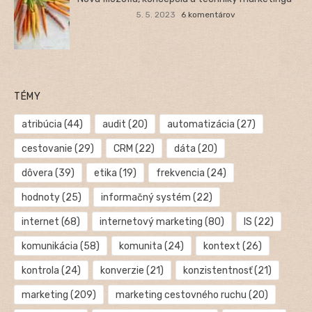
5. 5. 2023
6 komentárov
TÉMY
atribúcia
(44)
audit
(20)
automatizácia
(27)
cestovanie
(29)
CRM
(22)
dáta
(20)
dôvera
(39)
etika
(19)
frekvencia
(24)
hodnoty
(25)
informačný systém
(22)
internet
(68)
internetový marketing
(80)
IS
(22)
komunikácia
(58)
komunita
(24)
kontext
(26)
kontrola
(24)
konverzie
(21)
konzistentnosť
(21)
marketing
(209)
marketing cestovného ruchu
(20)