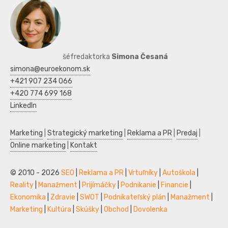
šéfredaktorka
Simona Česaná
simona@euroekonom.sk
+421 907 234 066
+420 774 699 168
LinkedIn
Marketing
|
Strategický marketing
|
Reklama a PR
|
Predaj
|
Online marketing
|
Kontakt
© 2010 - 2026
SEO
|
Reklama a PR
|
Vrtuľníky
|
Autoškola
|
Reality
|
Manažment
|
Prijímáčky
|
Podnikanie
|
Financie
|
Ekonomika
|
Zdravie
|
SWOT
|
Podnikateľský plán
|
Manažment
|
Marketing
|
Kultúra
|
Skúšky
|
Obchod
|
Dovolenka