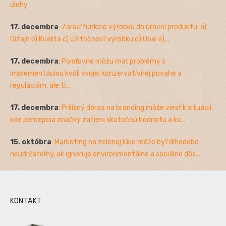
úlohy
17. decembra
:
Zaraď funkcie výrobku do úrovní produktu: a)
Dizajn b) Kvalita c) Užitočnosť výrobku d) Obal e)...
17. decembra
:
Poisťovne môžu mať problémy s
implementáciou kvôli svojej konzervatívnej povahe a
reguláciám, ale ti...
17. decembra
:
Prílišný dôraz na branding môže viesť k situácii,
kde percepcia značky zatieni skutočnú hodnotu a kv...
15. októbra
:
Marketing na zelenej lúke môže byť dlhodobo
neudržateľný, ak ignoruje environmentálne a sociálne dôs...
KONTAKT