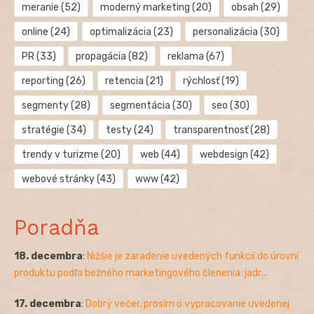
meranie
(52)
moderný marketing
(20)
obsah
(29)
online
(24)
optimalizácia
(23)
personalizácia
(30)
PR
(33)
propagácia
(82)
reklama
(67)
reporting
(26)
retencia
(21)
rýchlosť
(19)
segmenty
(28)
segmentácia
(30)
seo
(30)
stratégie
(34)
testy
(24)
transparentnosť
(28)
trendy v turizme
(20)
web
(44)
webdesign
(42)
webové stránky
(43)
www
(42)
Poradňa
18. decembra
:
Nižšie je zaradenie uvedených funkcií do úrovní
produktu podľa bežného marketingového členenia: jadr...
17. decembra
:
Dobrý večer, prosím o vypracovanie uvedenej