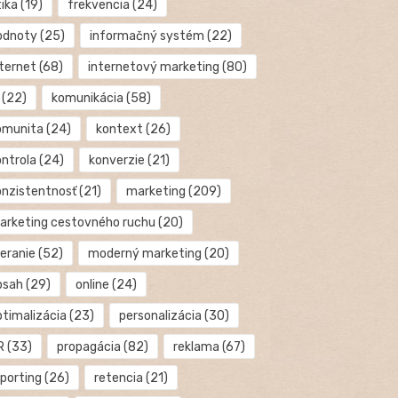
tika
(19)
frekvencia
(24)
odnoty
(25)
informačný systém
(22)
nternet
(68)
internetový marketing
(80)
(22)
komunikácia
(58)
omunita
(24)
kontext
(26)
ontrola
(24)
konverzie
(21)
onzistentnosť
(21)
marketing
(209)
arketing cestovného ruchu
(20)
eranie
(52)
moderný marketing
(20)
bsah
(29)
online
(24)
ptimalizácia
(23)
personalizácia
(30)
R
(33)
propagácia
(82)
reklama
(67)
eporting
(26)
retencia
(21)