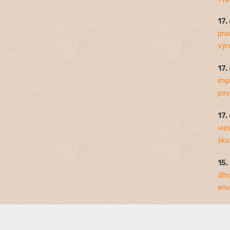
17.
pro
výro
17.
imp
pov
17.
vie
sku
15.
dlh
env