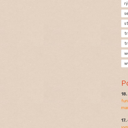
rý
s
s
t
t
w
w
P
18
fun
mar
17.
vyp