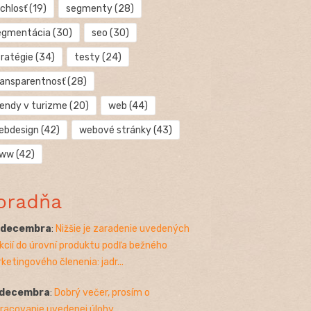
chlosť
(19)
segmenty
(28)
egmentácia
(30)
seo
(30)
tratégie
(34)
testy
(24)
ransparentnosť
(28)
rendy v turizme
(20)
web
(44)
ebdesign
(42)
webové stránky
(43)
ww
(42)
oradňa
. decembra
:
Nižšie je zaradenie uvedených
kcií do úrovní produktu podľa bežného
ketingového členenia: jadr...
 decembra
:
Dobrý večer, prosím o
racovanie uvedenej úlohy