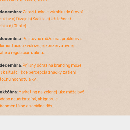
 decembra
:
Zaraď funkcie výrobku do úrovní
duktu: a) Dizajn b) Kvalita c) Užitočnosť
bku d) Obal e)...
 decembra
:
Poisťovne môžu mať problémy s
lementáciou kvôli svojej konzervatívnej
ahe a reguláciám, ale ti...
 decembra
:
Prílišný dôraz na branding môže
sť k situácii, kde percepcia značky zatieni
točnú hodnotu a kv...
 októbra
:
Marketing na zelenej lúke môže byť
odobo neudržateľný, ak ignoruje
ironmentálne a sociálne dôs...