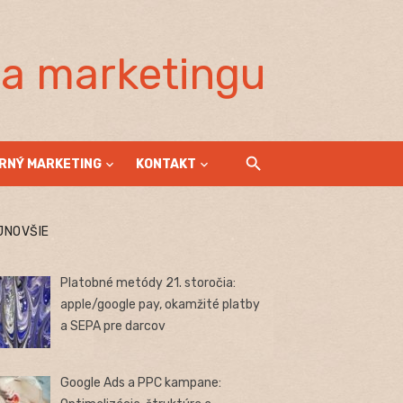
la marketingu
RNÝ MARKETING
KONTAKT
JNOVŠIE
Platobné metódy 21. storočia:
apple/google pay, okamžité platby
a SEPA pre darcov
Google Ads a PPC kampane: