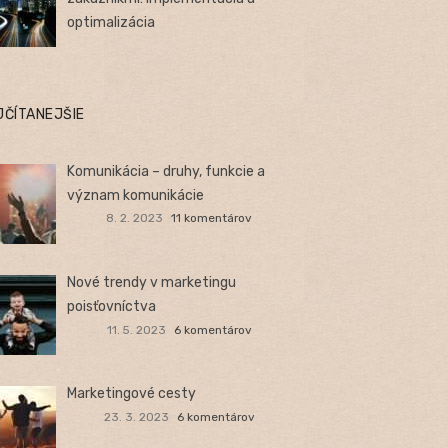
optimalizácia
JČÍTANEJŠIE
Komunikácia – druhy, funkcie a
význam komunikácie
8. 2. 2023
11 komentárov
Nové trendy v marketingu
poisťovníctva
11. 5. 2023
6 komentárov
Marketingové cesty
23. 3. 2023
6 komentárov