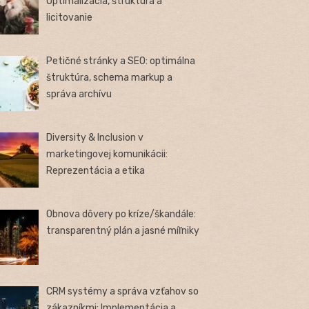
Optimalizácia, štruktúra a
licitovanie
Petičné stránky a SEO: optimálna
štruktúra, schema markup a
správa archívu
Diversity & Inclusion v
marketingovej komunikácii:
Reprezentácia a etika
Obnova dôvery po kríze/škandále:
transparentný plán a jasné míľniky
CRM systémy a správa vzťahov so
zákazníkmi: Implementácia a