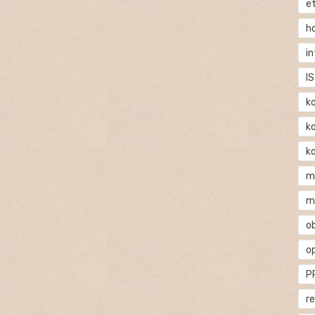
e
h
i
IS
k
k
k
m
m
o
o
P
r