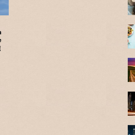
t
n
e
g