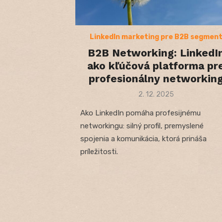
LinkedIn marketing pre B2B segmen
B2B Networking: LinkedI
ako kľúčová platforma pr
profesionálny networkin
Posted
2. 12. 2025
on
Ako LinkedIn pomáha profesijnému
networkingu: silný profil, premyslené
spojenia a komunikácia, ktorá prináša
príležitosti.