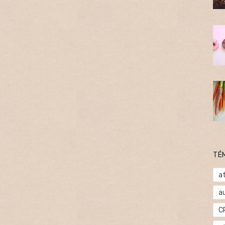
TÉ
at
a
C