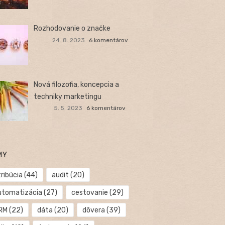
Rozhodovanie o značke
24. 8. 2023
6 komentárov
Nová filozofia, koncepcia a
techniky marketingu
5. 5. 2023
6 komentárov
MY
ribúcia
(44)
audit
(20)
utomatizácia
(27)
cestovanie
(29)
RM
(22)
dáta
(20)
dôvera
(39)