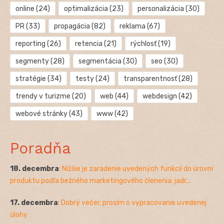
online
(24)
optimalizácia
(23)
personalizácia
(30)
PR
(33)
propagácia
(82)
reklama
(67)
reporting
(26)
retencia
(21)
rýchlosť
(19)
segmenty
(28)
segmentácia
(30)
seo
(30)
stratégie
(34)
testy
(24)
transparentnosť
(28)
trendy v turizme
(20)
web
(44)
webdesign
(42)
webové stránky
(43)
www
(42)
Poradňa
18. decembra
:
Nižšie je zaradenie uvedených funkcií do úrovní
produktu podľa bežného marketingového členenia: jadr...
17. decembra
:
Dobrý večer, prosím o vypracovanie uvedenej
úlohy