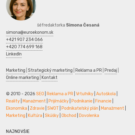
šéfredaktorka
Simona Česaná
simona@euroekonom.sk
+421 907 234 066
+420 774 699 168
LinkedIn
Marketing
|
Strategický marketing
|
Reklama a PR
|
Predaj
|
Online marketing
|
Kontakt
© 2010 - 2026
SEO
|
Reklama a PR
|
Vrtuľníky
|
Autoškola
|
Reality
|
Manažment
|
Prijímáčky
|
Podnikanie
|
Financie
|
Ekonomika
|
Zdravie
|
SWOT
|
Podnikateľský plán
|
Manažment
|
Marketing
|
Kultúra
|
Skúšky
|
Obchod
|
Dovolenka
NAJNOVŠIE