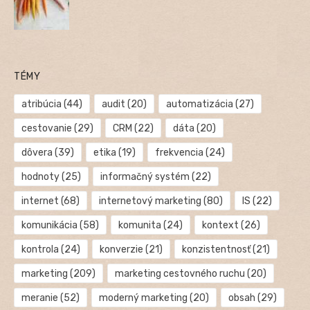
TÉMY
atribúcia
(44)
audit
(20)
automatizácia
(27)
cestovanie
(29)
CRM
(22)
dáta
(20)
dôvera
(39)
etika
(19)
frekvencia
(24)
hodnoty
(25)
informačný systém
(22)
internet
(68)
internetový marketing
(80)
IS
(22)
komunikácia
(58)
komunita
(24)
kontext
(26)
kontrola
(24)
konverzie
(21)
konzistentnosť
(21)
marketing
(209)
marketing cestovného ruchu
(20)
meranie
(52)
moderný marketing
(20)
obsah
(29)