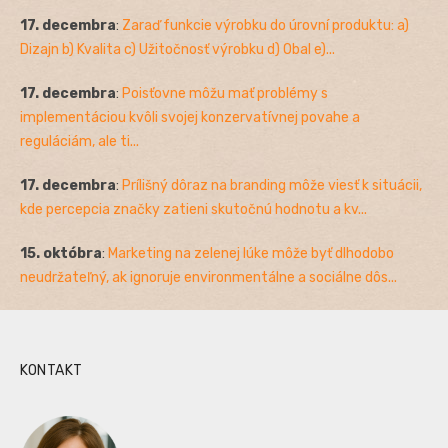
17. decembra
:
Zaraď funkcie výrobku do úrovní produktu: a)
Dizajn b) Kvalita c) Užitočnosť výrobku d) Obal e)...
17. decembra
:
Poisťovne môžu mať problémy s
implementáciou kvôli svojej konzervatívnej povahe a
reguláciám, ale ti...
17. decembra
:
Prílišný dôraz na branding môže viesť k situácii,
kde percepcia značky zatieni skutočnú hodnotu a kv...
15. októbra
:
Marketing na zelenej lúke môže byť dlhodobo
neudržateľný, ak ignoruje environmentálne a sociálne dôs...
KONTAKT