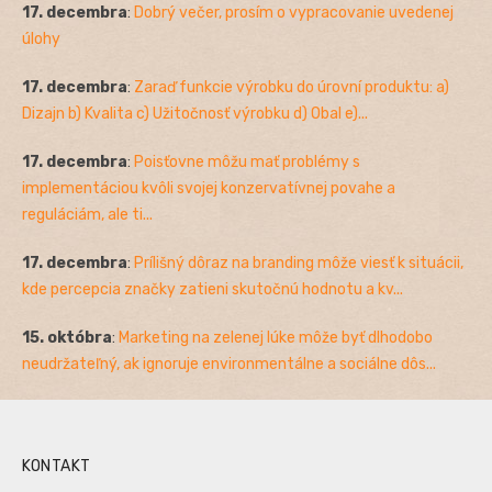
17. decembra
:
Dobrý večer, prosím o vypracovanie uvedenej
úlohy
17. decembra
:
Zaraď funkcie výrobku do úrovní produktu: a)
Dizajn b) Kvalita c) Užitočnosť výrobku d) Obal e)...
17. decembra
:
Poisťovne môžu mať problémy s
implementáciou kvôli svojej konzervatívnej povahe a
reguláciám, ale ti...
17. decembra
:
Prílišný dôraz na branding môže viesť k situácii,
kde percepcia značky zatieni skutočnú hodnotu a kv...
15. októbra
:
Marketing na zelenej lúke môže byť dlhodobo
neudržateľný, ak ignoruje environmentálne a sociálne dôs...
KONTAKT