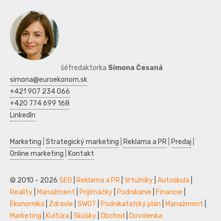
šéfredaktorka
Simona Česaná
simona@euroekonom.sk
+421 907 234 066
+420 774 699 168
LinkedIn
Marketing
|
Strategický marketing
|
Reklama a PR
|
Predaj
|
Online marketing
|
Kontakt
© 2010 - 2026
SEO
|
Reklama a PR
|
Vrtuľníky
|
Autoškola
|
Reality
|
Manažment
|
Prijímáčky
|
Podnikanie
|
Financie
|
Ekonomika
|
Zdravie
|
SWOT
|
Podnikateľský plán
|
Manažment
|
Marketing
|
Kultúra
|
Skúšky
|
Obchod
|
Dovolenka