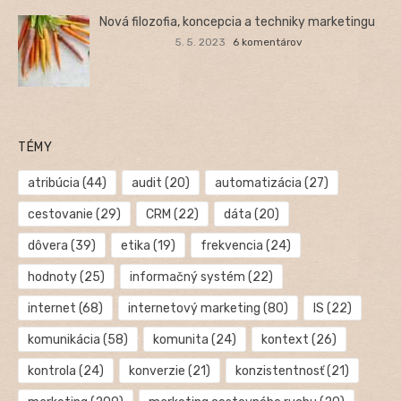
Nová filozofia, koncepcia a techniky marketingu
5. 5. 2023
6 komentárov
TÉMY
atribúcia
(44)
audit
(20)
automatizácia
(27)
cestovanie
(29)
CRM
(22)
dáta
(20)
dôvera
(39)
etika
(19)
frekvencia
(24)
hodnoty
(25)
informačný systém
(22)
internet
(68)
internetový marketing
(80)
IS
(22)
komunikácia
(58)
komunita
(24)
kontext
(26)
kontrola
(24)
konverzie
(21)
konzistentnosť
(21)