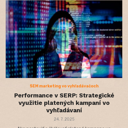
SEM marketing vo vyhľadávačoch
Performance v SERP: Strategické
využitie platených kampaní vo
vyhľadávaní
Posted
24. 7. 2025
on