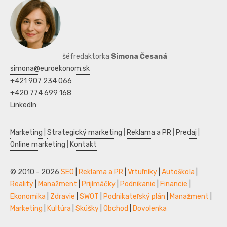
šéfredaktorka
Simona Česaná
simona@euroekonom.sk
+421 907 234 066
+420 774 699 168
LinkedIn
Marketing
|
Strategický marketing
|
Reklama a PR
|
Predaj
|
Online marketing
|
Kontakt
© 2010 - 2026
SEO
|
Reklama a PR
|
Vrtuľníky
|
Autoškola
|
Reality
|
Manažment
|
Prijímáčky
|
Podnikanie
|
Financie
|
Ekonomika
|
Zdravie
|
SWOT
|
Podnikateľský plán
|
Manažment
|
Marketing
|
Kultúra
|
Skúšky
|
Obchod
|
Dovolenka