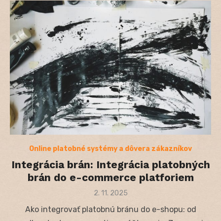
Online platobné systémy a dôvera zákazníkov
Integrácia brán: Integrácia platobných
brán do e-commerce platforiem
Posted
2. 11. 2025
on
Ako integrovať platobnú bránu do e-shopu: od