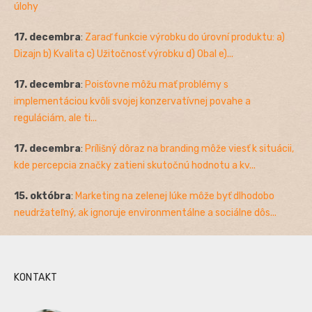
úlohy
17. decembra
:
Zaraď funkcie výrobku do úrovní produktu: a)
Dizajn b) Kvalita c) Užitočnosť výrobku d) Obal e)...
17. decembra
:
Poisťovne môžu mať problémy s
implementáciou kvôli svojej konzervatívnej povahe a
reguláciám, ale ti...
17. decembra
:
Prílišný dôraz na branding môže viesť k situácii,
kde percepcia značky zatieni skutočnú hodnotu a kv...
15. októbra
:
Marketing na zelenej lúke môže byť dlhodobo
neudržateľný, ak ignoruje environmentálne a sociálne dôs...
KONTAKT