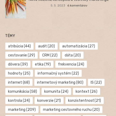
5. 5. 2023
6 komentárov
TÉMY
atribúcia
(44)
audit
(20)
automatizácia
(27)
cestovanie
(29)
CRM
(22)
dáta
(20)
dôvera
(39)
etika
(19)
frekvencia
(24)
hodnoty
(25)
informačný systém
(22)
internet
(68)
internetový marketing
(80)
IS
(22)
komunikácia
(58)
komunita
(24)
kontext
(26)
kontrola
(24)
konverzie
(21)
konzistentnosť
(21)
marketing
(209)
marketing cestovného ruchu
(20)