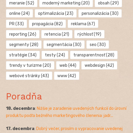
meranie
(52)
moderný marketing
(20)
obsah
(29)
online
(24)
optimalizácia
(23)
personalizácia
(30)
PR
(33)
propagácia
(82)
reklama
(67)
reporting
(26)
retencia
(21)
rýchlosť
(19)
segmenty
(28)
segmentácia
(30)
seo
(30)
stratégie
(34)
testy
(24)
transparentnosť
(28)
trendy v turizme
(20)
web
(44)
webdesign
(42)
webové stránky
(43)
www
(42)
Poradňa
18. decembra
:
Nižšie je zaradenie uvedených funkcií do úrovní
produktu podľa bežného marketingového členenia: jadr...
17. decembra
:
Dobrý večer, prosím o vypracovanie uvedenej