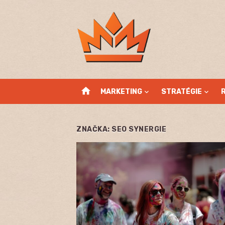
Skip
to
content
home
MARKETING
STRATÉGIE
ZNAČKA:
SEO SYNERGIE