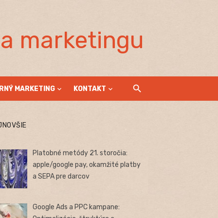
la marketingu
RNÝ MARKETING
KONTAKT
JNOVŠIE
Platobné metódy 21. storočia:
apple/google pay, okamžité platby
a SEPA pre darcov
Google Ads a PPC kampane: