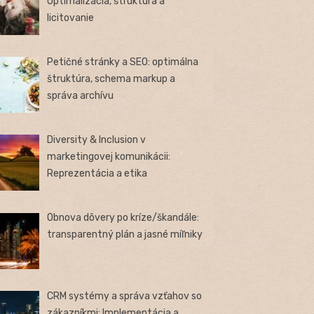
Optimalizácia, štruktúra a
licitovanie
Petičné stránky a SEO: optimálna
štruktúra, schema markup a
správa archívu
Diversity & Inclusion v
marketingovej komunikácii:
Reprezentácia a etika
Obnova dôvery po kríze/škandále:
transparentný plán a jasné míľniky
CRM systémy a správa vzťahov so
zákazníkmi: Implementácia a