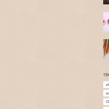
TÉ
at
a
C