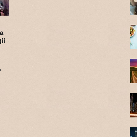
a
ií
o