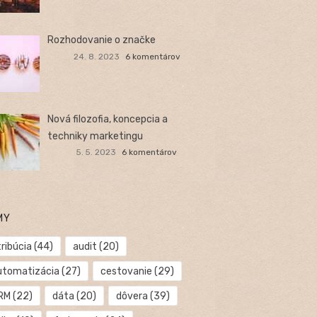
Rozhodovanie o značke
24. 8. 2023
6 komentárov
Nová filozofia, koncepcia a
techniky marketingu
5. 5. 2023
6 komentárov
MY
ribúcia
(44)
audit
(20)
utomatizácia
(27)
cestovanie
(29)
RM
(22)
dáta
(20)
dôvera
(39)