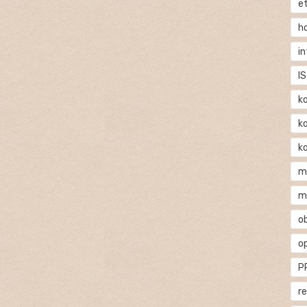
e
h
i
IS
k
k
k
m
m
o
o
P
r