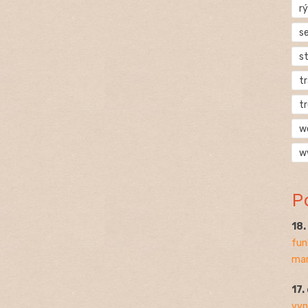
rý
s
s
t
t
w
w
P
18
fun
mar
17.
vyp