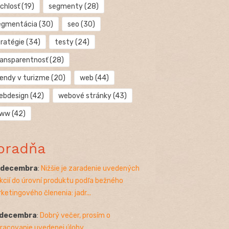
chlosť
(19)
segmenty
(28)
egmentácia
(30)
seo
(30)
tratégie
(34)
testy
(24)
ransparentnosť
(28)
rendy v turizme
(20)
web
(44)
ebdesign
(42)
webové stránky
(43)
ww
(42)
oradňa
. decembra
:
Nižšie je zaradenie uvedených
kcií do úrovní produktu podľa bežného
ketingového členenia: jadr...
 decembra
:
Dobrý večer, prosím o
racovanie uvedenej úlohy