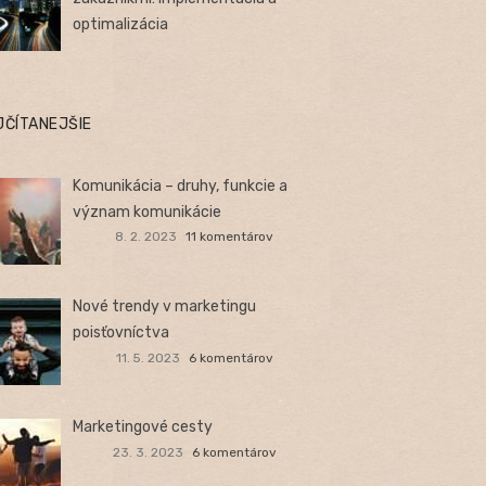
optimalizácia
JČÍTANEJŠIE
Komunikácia – druhy, funkcie a
význam komunikácie
8. 2. 2023
11 komentárov
Nové trendy v marketingu
poisťovníctva
11. 5. 2023
6 komentárov
Marketingové cesty
23. 3. 2023
6 komentárov