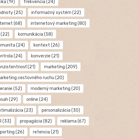
tika
(19)
frekvencia
(24)
odnoty
(25)
informačný systém
(22)
nternet
(68)
internetový marketing
(80)
(22)
komunikácia
(58)
omunita
(24)
kontext
(26)
ontrola
(24)
konverzie
(21)
onzistentnosť
(21)
marketing
(209)
arketing cestovného ruchu
(20)
eranie
(52)
moderný marketing
(20)
bsah
(29)
online
(24)
ptimalizácia
(23)
personalizácia
(30)
R
(33)
propagácia
(82)
reklama
(67)
eporting
(26)
retencia
(21)