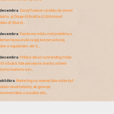
 decembra
:
Zaraď funkcie výrobku do úrovní
duktu: a) Dizajn b) Kvalita c) Užitočnosť
bku d) Obal e)...
 decembra
:
Poisťovne môžu mať problémy s
lementáciou kvôli svojej konzervatívnej
ahe a reguláciám, ale ti...
 decembra
:
Prílišný dôraz na branding môže
sť k situácii, kde percepcia značky zatieni
točnú hodnotu a kv...
 októbra
:
Marketing na zelenej lúke môže byť
odobo neudržateľný, ak ignoruje
ironmentálne a sociálne dôs...