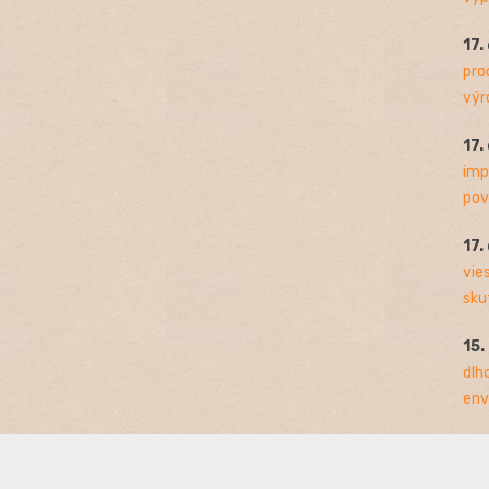
17.
pro
výro
17.
imp
pov
17.
vie
sku
15.
dlh
env