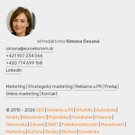
šéfredaktorka
Simona Česaná
simona@euroekonom.sk
+421 907 234 066
+420 774 699 168
LinkedIn
Marketing
|
Strategický marketing
|
Reklama a PR
|
Predaj
|
Online marketing
|
Kontakt
© 2010 - 2026
SEO
|
Reklama a PR
|
Vrtuľníky
|
Autoškola
|
Reality
|
Manažment
|
Prijímáčky
|
Podnikanie
|
Financie
|
Ekonomika
|
Zdravie
|
SWOT
|
Podnikateľský plán
|
Manažment
|
Marketing
|
Kultúra
|
Skúšky
|
Obchod
|
Dovolenka