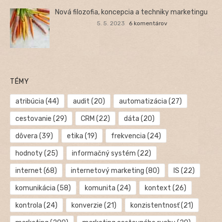
Nová filozofia, koncepcia a techniky marketingu
5. 5. 2023
6 komentárov
TÉMY
atribúcia
(44)
audit
(20)
automatizácia
(27)
cestovanie
(29)
CRM
(22)
dáta
(20)
dôvera
(39)
etika
(19)
frekvencia
(24)
hodnoty
(25)
informačný systém
(22)
internet
(68)
internetový marketing
(80)
IS
(22)
komunikácia
(58)
komunita
(24)
kontext
(26)
kontrola
(24)
konverzie
(21)
konzistentnosť
(21)