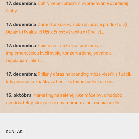
17. decembra
:
Dobrý večer, prosím o vypracovanie uvedenej
úlohy
17. decembra
:
Zaraď funkcie výrobku do úrovní produktu: a)
Dizajn b) Kvalita c) Užitočnosť výrobku d) Obal e)...
17. decembra
:
Poisťovne môžu mať problémy s
implementáciou kvôli svojej konzervatívnej povahe a
reguláciám, ale ti...
17. decembra
:
Prílišný dôraz na branding môže viesť k situácii,
kde percepcia značky zatieni skutočnú hodnotu a kv...
15. októbra
:
Marketing na zelenej lúke môže byť dlhodobo
neudržateľný, ak ignoruje environmentálne a sociálne dôs...
KONTAKT