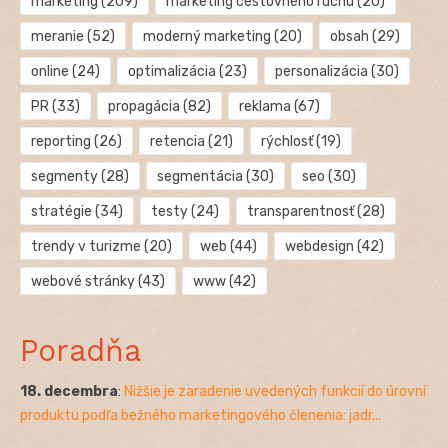
marketing
(209)
marketing cestovného ruchu
(20)
meranie
(52)
moderný marketing
(20)
obsah
(29)
online
(24)
optimalizácia
(23)
personalizácia
(30)
PR
(33)
propagácia
(82)
reklama
(67)
reporting
(26)
retencia
(21)
rýchlosť
(19)
segmenty
(28)
segmentácia
(30)
seo
(30)
stratégie
(34)
testy
(24)
transparentnosť
(28)
trendy v turizme
(20)
web
(44)
webdesign
(42)
webové stránky
(43)
www
(42)
Poradňa
18. decembra
:
Nižšie je zaradenie uvedených funkcií do úrovní
produktu podľa bežného marketingového členenia: jadr...