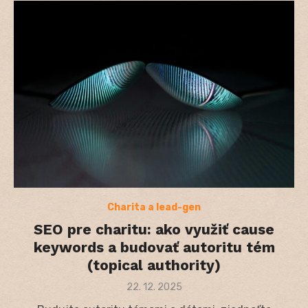
Charita a lead-gen
SEO pre charitu: ako využiť cause
keywords a budovať autoritu tém
(topical authority)
Posted
22. 12. 2025
on