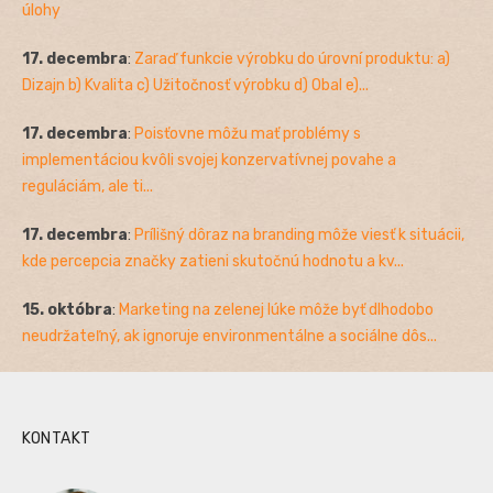
úlohy
17. decembra
:
Zaraď funkcie výrobku do úrovní produktu: a)
Dizajn b) Kvalita c) Užitočnosť výrobku d) Obal e)...
17. decembra
:
Poisťovne môžu mať problémy s
implementáciou kvôli svojej konzervatívnej povahe a
reguláciám, ale ti...
17. decembra
:
Prílišný dôraz na branding môže viesť k situácii,
kde percepcia značky zatieni skutočnú hodnotu a kv...
15. októbra
:
Marketing na zelenej lúke môže byť dlhodobo
neudržateľný, ak ignoruje environmentálne a sociálne dôs...
KONTAKT