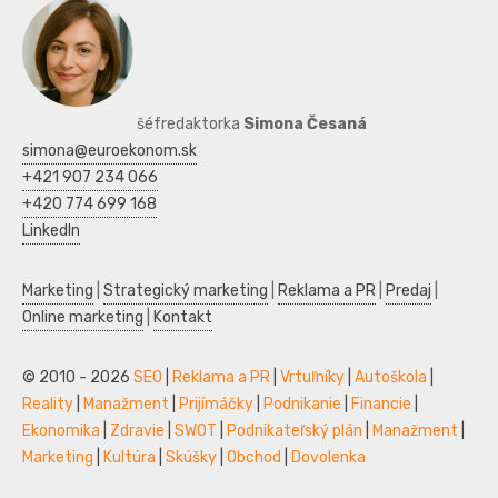
šéfredaktorka
Simona Česaná
simona@euroekonom.sk
+421 907 234 066
+420 774 699 168
LinkedIn
Marketing
|
Strategický marketing
|
Reklama a PR
|
Predaj
|
Online marketing
|
Kontakt
© 2010 - 2026
SEO
|
Reklama a PR
|
Vrtuľníky
|
Autoškola
|
Reality
|
Manažment
|
Prijímáčky
|
Podnikanie
|
Financie
|
Ekonomika
|
Zdravie
|
SWOT
|
Podnikateľský plán
|
Manažment
|
Marketing
|
Kultúra
|
Skúšky
|
Obchod
|
Dovolenka