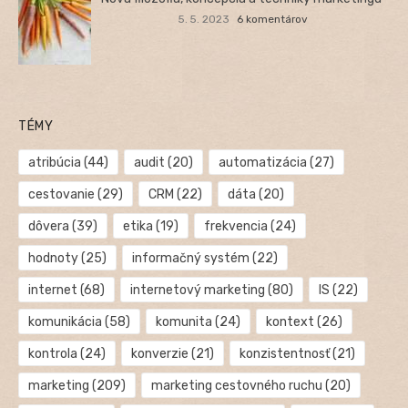
5. 5. 2023
6 komentárov
TÉMY
atribúcia
(44)
audit
(20)
automatizácia
(27)
cestovanie
(29)
CRM
(22)
dáta
(20)
dôvera
(39)
etika
(19)
frekvencia
(24)
hodnoty
(25)
informačný systém
(22)
internet
(68)
internetový marketing
(80)
IS
(22)
komunikácia
(58)
komunita
(24)
kontext
(26)
kontrola
(24)
konverzie
(21)
konzistentnosť
(21)
marketing
(209)
marketing cestovného ruchu
(20)