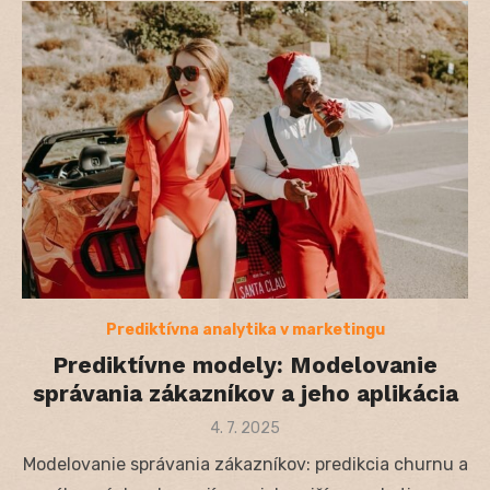
Prediktívna analytika v marketingu
Prediktívne modely: Modelovanie
správania zákazníkov a jeho aplikácia
Posted
4. 7. 2025
on
Modelovanie správania zákazníkov: predikcia churnu a