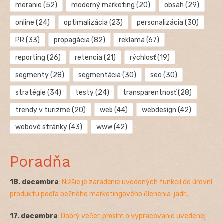
meranie
(52)
moderný marketing
(20)
obsah
(29)
online
(24)
optimalizácia
(23)
personalizácia
(30)
PR
(33)
propagácia
(82)
reklama
(67)
reporting
(26)
retencia
(21)
rýchlosť
(19)
segmenty
(28)
segmentácia
(30)
seo
(30)
stratégie
(34)
testy
(24)
transparentnosť
(28)
trendy v turizme
(20)
web
(44)
webdesign
(42)
webové stránky
(43)
www
(42)
Poradňa
18. decembra
:
Nižšie je zaradenie uvedených funkcií do úrovní
produktu podľa bežného marketingového členenia: jadr...
17. decembra
:
Dobrý večer, prosím o vypracovanie uvedenej