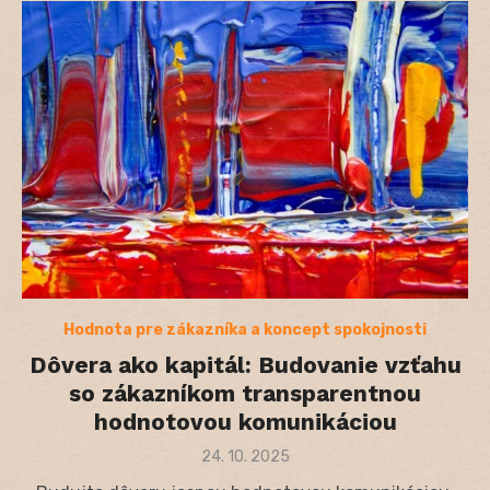
Hodnota pre zákazníka a koncept spokojnosti
Dôvera ako kapitál: Budovanie vzťahu
so zákazníkom transparentnou
hodnotovou komunikáciou
Posted
24. 10. 2025
on