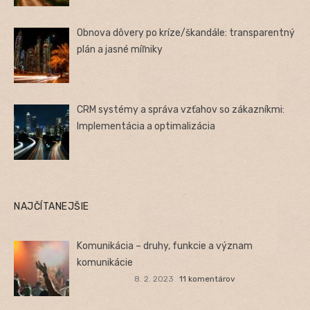
Obnova dôvery po kríze/škandále: transparentný
plán a jasné míľniky
CRM systémy a správa vzťahov so zákazníkmi:
Implementácia a optimalizácia
NAJČÍTANEJŠIE
Komunikácia – druhy, funkcie a význam
komunikácie
8. 2. 2023
11 komentárov