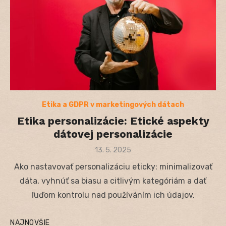
Etika a GDPR v marketingových dátach
Etika personalizácie: Etické aspekty
dátovej personalizácie
Posted
13. 5. 2025
on
Ako nastavovať personalizáciu eticky: minimalizovať
dáta, vyhnúť sa biasu a citlivým kategóriám a dať
ľuďom kontrolu nad používáním ich údajov.
NAJNOVŠIE