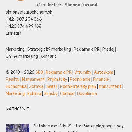
šéfredaktorka
Simona Česaná
simona@euroekonom.sk
+421 907 234 066
+420 774 699 168
LinkedIn
Marketing
|
Strategický marketing
|
Reklama a PR
|
Predaj
|
Online marketing
|
Kontakt
© 2010 - 2026
SEO
|
Reklama a PR
|
Vrtuľníky
|
Autoškola
|
Reality
|
Manažment
|
Prijímáčky
|
Podnikanie
|
Financie
|
Ekonomika
|
Zdravie
|
SWOT
|
Podnikateľský plán
|
Manažment
|
Marketing
|
Kultúra
|
Skúšky
|
Obchod
|
Dovolenka
NAJNOVŠIE
Platobné metódy 21. storočia: apple/google pay,