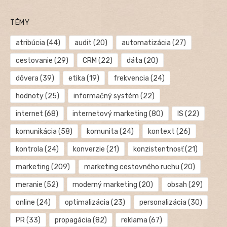
TÉMY
atribúcia
(44)
audit
(20)
automatizácia
(27)
cestovanie
(29)
CRM
(22)
dáta
(20)
dôvera
(39)
etika
(19)
frekvencia
(24)
hodnoty
(25)
informačný systém
(22)
internet
(68)
internetový marketing
(80)
IS
(22)
komunikácia
(58)
komunita
(24)
kontext
(26)
kontrola
(24)
konverzie
(21)
konzistentnosť
(21)
marketing
(209)
marketing cestovného ruchu
(20)
meranie
(52)
moderný marketing
(20)
obsah
(29)
online
(24)
optimalizácia
(23)
personalizácia
(30)
PR
(33)
propagácia
(82)
reklama
(67)