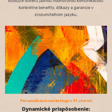
Budujte dôveru jasnou hodnotovou komunikáciou:
konkrétne benefity, dôkazy a garancie v
zrozumiteľnom jazyku.
Personalizácia marketingu v 21. storočí
Dynamické prispôsobenie: