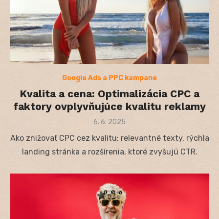
Google Ads a PPC kampane
Kvalita a cena: Optimalizácia CPC a
faktory ovplyvňujúce kvalitu reklamy
Posted
6. 6. 2025
on
Ako znižovať CPC cez kvalitu: relevantné texty, rýchla
landing stránka a rozšírenia, ktoré zvyšujú CTR.