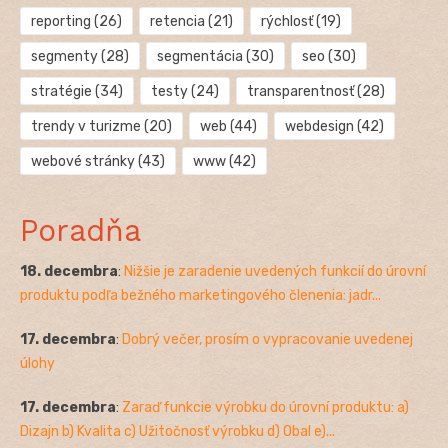
reporting
(26)
retencia
(21)
rýchlosť
(19)
segmenty
(28)
segmentácia
(30)
seo
(30)
stratégie
(34)
testy
(24)
transparentnosť
(28)
trendy v turizme
(20)
web
(44)
webdesign
(42)
webové stránky
(43)
www
(42)
Poradňa
18. decembra
:
Nižšie je zaradenie uvedených funkcií do úrovní
produktu podľa bežného marketingového členenia: jadr...
17. decembra
:
Dobrý večer, prosím o vypracovanie uvedenej
úlohy
17. decembra
:
Zaraď funkcie výrobku do úrovní produktu: a)
Dizajn b) Kvalita c) Užitočnosť výrobku d) Obal e)...