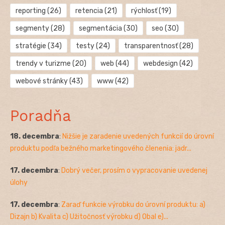
reporting
(26)
retencia
(21)
rýchlosť
(19)
segmenty
(28)
segmentácia
(30)
seo
(30)
stratégie
(34)
testy
(24)
transparentnosť
(28)
trendy v turizme
(20)
web
(44)
webdesign
(42)
webové stránky
(43)
www
(42)
Poradňa
18. decembra
:
Nižšie je zaradenie uvedených funkcií do úrovní
produktu podľa bežného marketingového členenia: jadr...
17. decembra
:
Dobrý večer, prosím o vypracovanie uvedenej
úlohy
17. decembra
:
Zaraď funkcie výrobku do úrovní produktu: a)
Dizajn b) Kvalita c) Užitočnosť výrobku d) Obal e)...