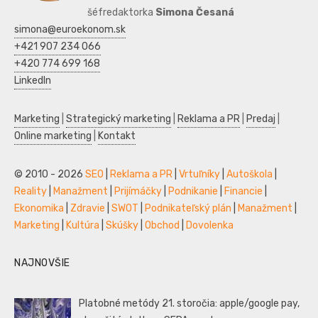
šéfredaktorka
Simona Česaná
simona@euroekonom.sk
+421 907 234 066
+420 774 699 168
LinkedIn
Marketing
|
Strategický marketing
|
Reklama a PR
|
Predaj
|
Online marketing
|
Kontakt
© 2010 - 2026
SEO
|
Reklama a PR
|
Vrtuľníky
|
Autoškola
|
Reality
|
Manažment
|
Prijímáčky
|
Podnikanie
|
Financie
|
Ekonomika
|
Zdravie
|
SWOT
|
Podnikateľský plán
|
Manažment
|
Marketing
|
Kultúra
|
Skúšky
|
Obchod
|
Dovolenka
NAJNOVŠIE
Platobné metódy 21. storočia: apple/google pay,