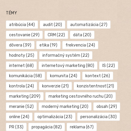
TÉMY
atribúcia
(44)
audit
(20)
automatizácia
(27)
cestovanie
(29)
CRM
(22)
dáta
(20)
dôvera
(39)
etika
(19)
frekvencia
(24)
hodnoty
(25)
informačný systém
(22)
internet
(68)
internetový marketing
(80)
IS
(22)
komunikácia
(58)
komunita
(24)
kontext
(26)
kontrola
(24)
konverzie
(21)
konzistentnosť
(21)
marketing
(209)
marketing cestovného ruchu
(20)
meranie
(52)
moderný marketing
(20)
obsah
(29)
online
(24)
optimalizácia
(23)
personalizácia
(30)
PR
(33)
propagácia
(82)
reklama
(67)