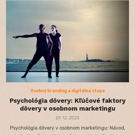
Osobný branding a digitálna stopa
Psychológia dôvery: Kľúčové faktory
dôvery v osobnom marketingu
Posted
29. 12. 2025
on
Psychológia dôvery v osobnom marketingu: Návod,