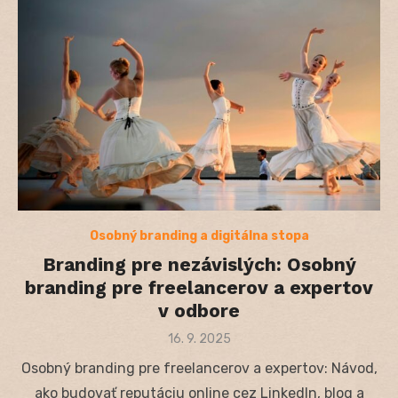
Osobný branding a digitálna stopa
Branding pre nezávislých: Osobný
branding pre freelancerov a expertov
v odbore
Posted
16. 9. 2025
on
Osobný branding pre freelancerov a expertov: Návod,
ako budovať reputáciu online cez LinkedIn, blog a