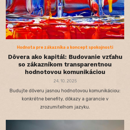
Hodnota pre zákazníka a koncept spokojnosti
Dôvera ako kapitál: Budovanie vzťahu
so zákazníkom transparentnou
hodnotovou komunikáciou
Posted
24. 10. 2025
on
Budujte dôveru jasnou hodnotovou komunikáciou:
konkrétne benefity, dôkazy a garancie v
zrozumiteľnom jazyku.