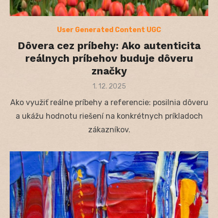
User Generated Content UGC
Dôvera cez príbehy: Ako autenticita
reálnych príbehov buduje dôveru
značky
Posted
1. 12. 2025
on
Ako využiť reálne príbehy a referencie: posilnia dôveru
a ukážu hodnotu riešení na konkrétnych príkladoch
zákazníkov.