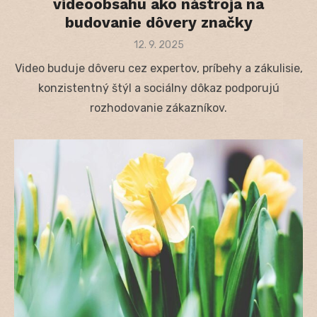
videoobsahu ako nástroja na
budovanie dôvery značky
Posted
12. 9. 2025
on
Video buduje dôveru cez expertov, príbehy a zákulisie,
konzistentný štýl a sociálny dôkaz podporujú
rozhodovanie zákazníkov.