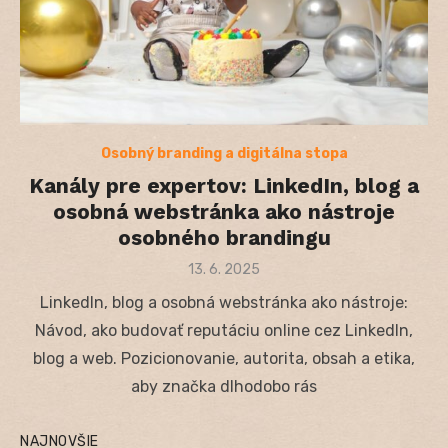
Osobný branding a digitálna stopa
Kanály pre expertov: LinkedIn, blog a
osobná webstránka ako nástroje
osobného brandingu
Posted
13. 6. 2025
on
LinkedIn, blog a osobná webstránka ako nástroje:
Návod, ako budovať reputáciu online cez LinkedIn,
blog a web. Pozicionovanie, autorita, obsah a etika,
aby značka dlhodobo rás
NAJNOVŠIE