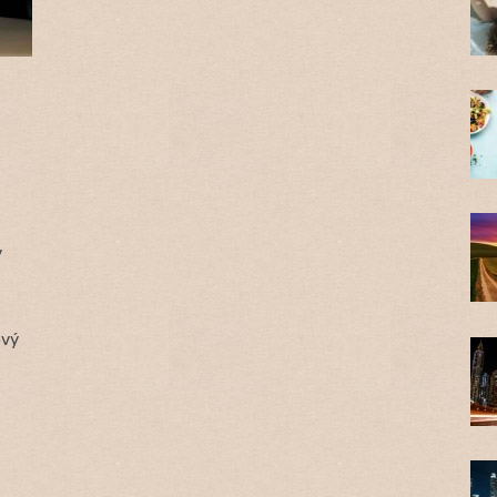
v
ový