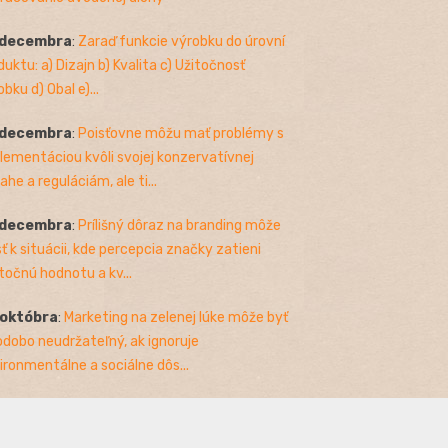
 decembra
:
Zaraď funkcie výrobku do úrovní
duktu: a) Dizajn b) Kvalita c) Užitočnosť
bku d) Obal e)...
 decembra
:
Poisťovne môžu mať problémy s
lementáciou kvôli svojej konzervatívnej
ahe a reguláciám, ale ti...
 decembra
:
Prílišný dôraz na branding môže
sť k situácii, kde percepcia značky zatieni
točnú hodnotu a kv...
 októbra
:
Marketing na zelenej lúke môže byť
odobo neudržateľný, ak ignoruje
ironmentálne a sociálne dôs...