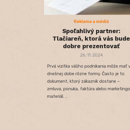
Reklama a médiá
Spoľahlivý partner:
Tlačiareň, ktorá vás bude
dobre prezentovať
Posted
26. 11. 2024
on
Prvá vizitka vášho podnikania môže mať 
dnešnej dobe rôzne formy. Často je to
dokument, ktorý zákazník dostane –
zmluva, ponuka, faktúra alebo marketing
materiál. …