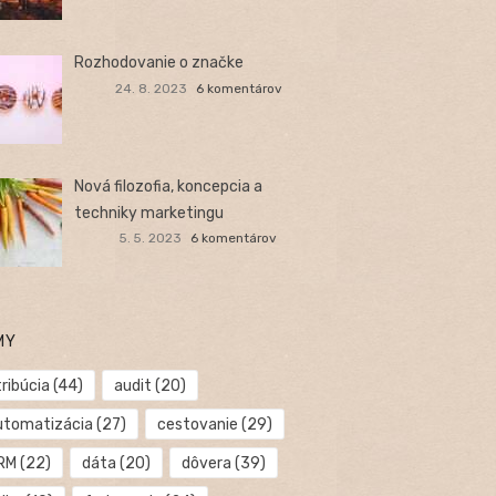
Rozhodovanie o značke
24. 8. 2023
6 komentárov
Nová filozofia, koncepcia a
techniky marketingu
5. 5. 2023
6 komentárov
MY
ribúcia
(44)
audit
(20)
utomatizácia
(27)
cestovanie
(29)
RM
(22)
dáta
(20)
dôvera
(39)