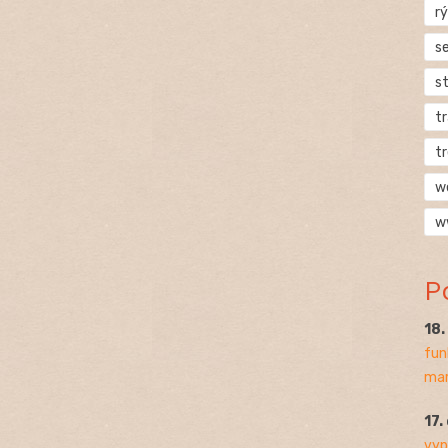
rý
s
s
t
t
w
w
P
18
fun
mar
17.
vyp