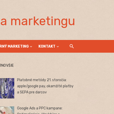
la marketingu
RNÝ MARKETING
KONTAKT
JNOVŠIE
Platobné metódy 21. storočia:
apple/google pay, okamžité platby
a SEPA pre darcov
Google Ads a PPC kampane: