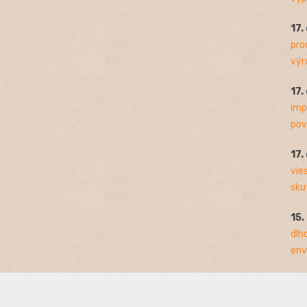
17.
pro
výro
17.
imp
pov
17.
vie
sku
15.
dlh
env