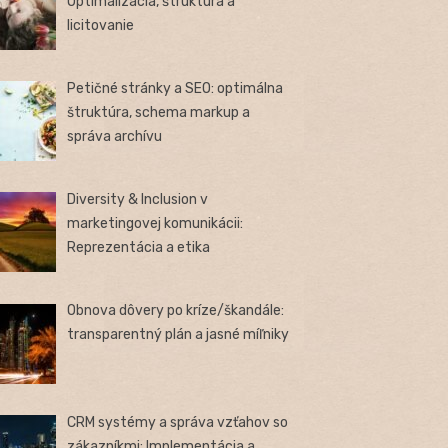
Optimalizácia, štruktúra a
licitovanie
Petičné stránky a SEO: optimálna
štruktúra, schema markup a
správa archívu
Diversity & Inclusion v
marketingovej komunikácii:
Reprezentácia a etika
Obnova dôvery po kríze/škandále:
transparentný plán a jasné míľniky
CRM systémy a správa vzťahov so
zákazníkmi: Implementácia a