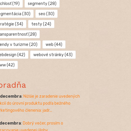
chlosť
(19)
segmenty
(28)
egmentácia
(30)
seo
(30)
tratégie
(34)
testy
(24)
ransparentnosť
(28)
rendy v turizme
(20)
web
(44)
ebdesign
(42)
webové stránky
(43)
ww
(42)
oradňa
. decembra
:
Nižšie je zaradenie uvedených
kcií do úrovní produktu podľa bežného
ketingového členenia: jadr...
 decembra
:
Dobrý večer, prosím o
racovanie uvedenej úlohy