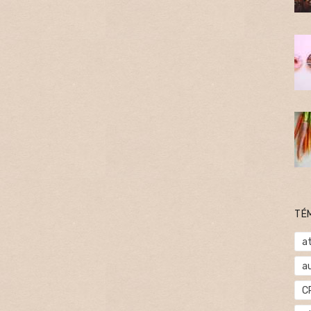
TÉ
at
a
C