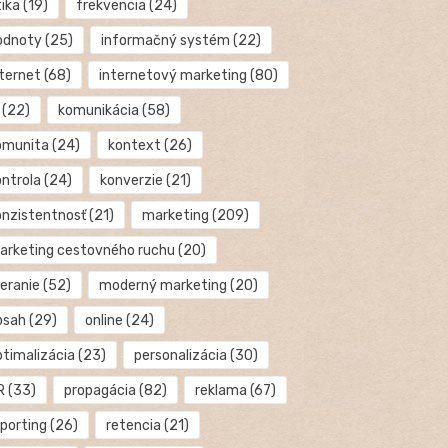
tika
(19)
frekvencia
(24)
odnoty
(25)
informačný systém
(22)
nternet
(68)
internetový marketing
(80)
(22)
komunikácia
(58)
omunita
(24)
kontext
(26)
ontrola
(24)
konverzie
(21)
onzistentnosť
(21)
marketing
(209)
arketing cestovného ruchu
(20)
eranie
(52)
moderný marketing
(20)
bsah
(29)
online
(24)
ptimalizácia
(23)
personalizácia
(30)
R
(33)
propagácia
(82)
reklama
(67)
eporting
(26)
retencia
(21)