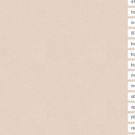
e
h
i
IS
k
k
k
m
m
o
o
P
r