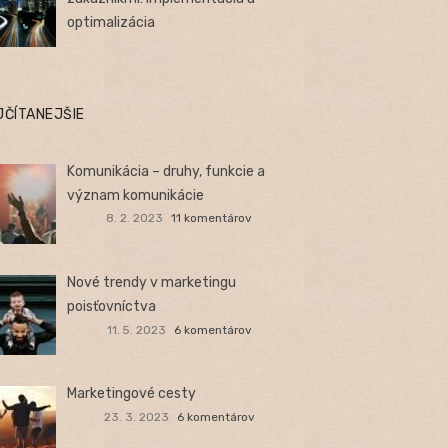
optimalizácia
JČÍTANEJŠIE
Komunikácia – druhy, funkcie a
význam komunikácie
8. 2. 2023
11 komentárov
Nové trendy v marketingu
poisťovníctva
11. 5. 2023
6 komentárov
Marketingové cesty
23. 3. 2023
6 komentárov