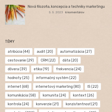
Nová filozofia, koncepcia a techniky marketingu
5. 5. 2023
6 komentárov
TÉMY
atribúcia
(44)
audit
(20)
automatizácia
(27)
cestovanie
(29)
CRM
(22)
dáta
(20)
dôvera
(39)
etika
(19)
frekvencia
(24)
hodnoty
(25)
informačný systém
(22)
internet
(68)
internetový marketing
(80)
IS
(22)
komunikácia
(58)
komunita
(24)
kontext
(26)
kontrola
(24)
konverzie
(21)
konzistentnosť
(21)