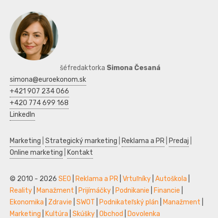
šéfredaktorka
Simona Česaná
simona@euroekonom.sk
+421 907 234 066
+420 774 699 168
LinkedIn
Marketing
|
Strategický marketing
|
Reklama a PR
|
Predaj
|
Online marketing
|
Kontakt
© 2010 - 2026
SEO
|
Reklama a PR
|
Vrtuľníky
|
Autoškola
|
Reality
|
Manažment
|
Prijímáčky
|
Podnikanie
|
Financie
|
Ekonomika
|
Zdravie
|
SWOT
|
Podnikateľský plán
|
Manažment
|
Marketing
|
Kultúra
|
Skúšky
|
Obchod
|
Dovolenka