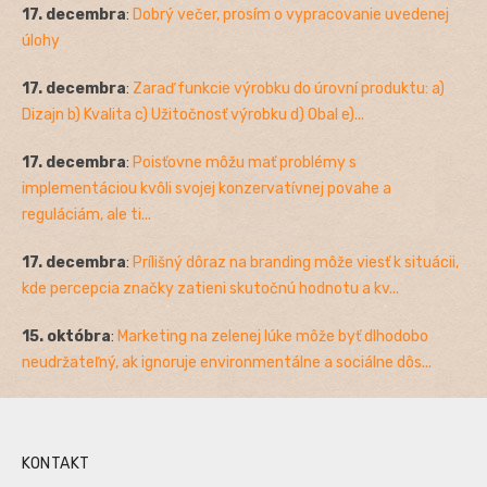
17. decembra
:
Dobrý večer, prosím o vypracovanie uvedenej
úlohy
17. decembra
:
Zaraď funkcie výrobku do úrovní produktu: a)
Dizajn b) Kvalita c) Užitočnosť výrobku d) Obal e)...
17. decembra
:
Poisťovne môžu mať problémy s
implementáciou kvôli svojej konzervatívnej povahe a
reguláciám, ale ti...
17. decembra
:
Prílišný dôraz na branding môže viesť k situácii,
kde percepcia značky zatieni skutočnú hodnotu a kv...
15. októbra
:
Marketing na zelenej lúke môže byť dlhodobo
neudržateľný, ak ignoruje environmentálne a sociálne dôs...
KONTAKT