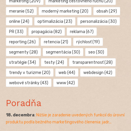
marketing
(209)
marketing cestovného ruchu
(20)
meranie
(52)
moderný marketing
(20)
obsah
(29)
online
(24)
optimalizácia
(23)
personalizácia
(30)
PR
(33)
propagácia
(82)
reklama
(67)
reporting
(26)
retencia
(21)
rýchlosť
(19)
segmenty
(28)
segmentácia
(30)
seo
(30)
stratégie
(34)
testy
(24)
transparentnosť
(28)
trendy v turizme
(20)
web
(44)
webdesign
(42)
webové stránky
(43)
www
(42)
Poradňa
18. decembra
:
Nižšie je zaradenie uvedených funkcií do úrovní
produktu podľa bežného marketingového členenia: jadr...