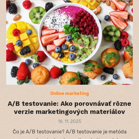
Online marketing
A/B testovanie: Ako porovnávať rôzne
verzie marketingových materiálov
Posted
16. 11. 2025
on
Čo je A/B testovanie? A/B testovanie je metóda