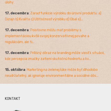
úlohy
17. decembra
:
Zaraď funkcie výrobku do úrovní produktu: a)
Dizajn b) Kvalita c) Užitočnosť výrobku d) Obal e)...
17. decembra
:
Poisťovne môžu mať problémy s
implementáciou kvôli svojej konzervatívnej povahe a
reguláciám, ale ti...
17. decembra
:
Prílišný dôraz na branding môže viesť k situácii,
kde percepcia značky zatieni skutočnú hodnotu a kv...
15. októbra
:
Marketing na zelenej lúke môže byť dlhodobo
neudržateľný, ak ignoruje environmentálne a sociálne dôs...
KONTAKT