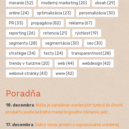
meranie
(52)
moderný marketing
(20)
obsah
(29)
online
(24)
optimalizácia
(23)
personalizácia
(30)
PR
(33)
propagácia
(82)
reklama
(67)
reporting
(26)
retencia
(21)
rýchlosť
(19)
segmenty
(28)
segmentácia
(30)
seo
(30)
stratégie
(34)
testy
(24)
transparentnosť
(28)
trendy v turizme
(20)
web
(44)
webdesign
(42)
webové stránky
(43)
www
(42)
Poradňa
18. decembra
:
Nižšie je zaradenie uvedených funkcií do úrovní
produktu podľa bežného marketingového členenia: jadr...
17. decembra
:
Dobrý večer, prosím o vypracovanie uvedenej