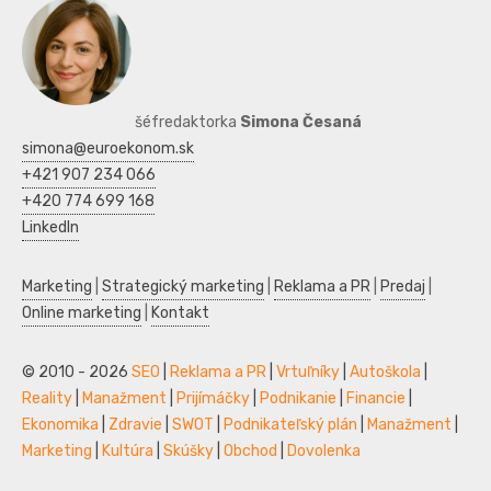
šéfredaktorka
Simona Česaná
simona@euroekonom.sk
+421 907 234 066
+420 774 699 168
LinkedIn
Marketing
|
Strategický marketing
|
Reklama a PR
|
Predaj
|
Online marketing
|
Kontakt
© 2010 - 2026
SEO
|
Reklama a PR
|
Vrtuľníky
|
Autoškola
|
Reality
|
Manažment
|
Prijímáčky
|
Podnikanie
|
Financie
|
Ekonomika
|
Zdravie
|
SWOT
|
Podnikateľský plán
|
Manažment
|
Marketing
|
Kultúra
|
Skúšky
|
Obchod
|
Dovolenka