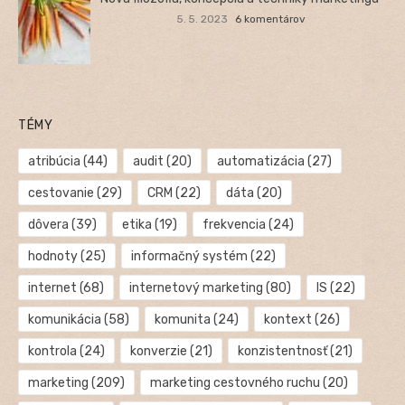
5. 5. 2023
6 komentárov
TÉMY
atribúcia
(44)
audit
(20)
automatizácia
(27)
cestovanie
(29)
CRM
(22)
dáta
(20)
dôvera
(39)
etika
(19)
frekvencia
(24)
hodnoty
(25)
informačný systém
(22)
internet
(68)
internetový marketing
(80)
IS
(22)
komunikácia
(58)
komunita
(24)
kontext
(26)
kontrola
(24)
konverzie
(21)
konzistentnosť
(21)
marketing
(209)
marketing cestovného ruchu
(20)