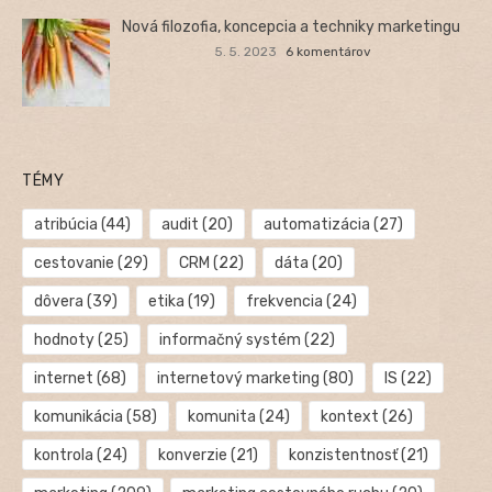
Nová filozofia, koncepcia a techniky marketingu
5. 5. 2023
6 komentárov
TÉMY
atribúcia
(44)
audit
(20)
automatizácia
(27)
cestovanie
(29)
CRM
(22)
dáta
(20)
dôvera
(39)
etika
(19)
frekvencia
(24)
hodnoty
(25)
informačný systém
(22)
internet
(68)
internetový marketing
(80)
IS
(22)
komunikácia
(58)
komunita
(24)
kontext
(26)
kontrola
(24)
konverzie
(21)
konzistentnosť
(21)