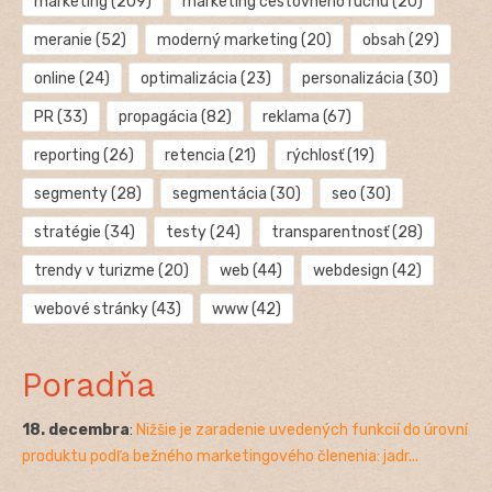
marketing
(209)
marketing cestovného ruchu
(20)
meranie
(52)
moderný marketing
(20)
obsah
(29)
online
(24)
optimalizácia
(23)
personalizácia
(30)
PR
(33)
propagácia
(82)
reklama
(67)
reporting
(26)
retencia
(21)
rýchlosť
(19)
segmenty
(28)
segmentácia
(30)
seo
(30)
stratégie
(34)
testy
(24)
transparentnosť
(28)
trendy v turizme
(20)
web
(44)
webdesign
(42)
webové stránky
(43)
www
(42)
Poradňa
18. decembra
:
Nižšie je zaradenie uvedených funkcií do úrovní
produktu podľa bežného marketingového členenia: jadr...