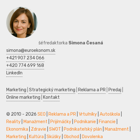
šéfredaktorka
Simona Česaná
simona@euroekonom.sk
+421 907 234 066
+420 774 699 168
LinkedIn
Marketing
|
Strategický marketing
|
Reklama a PR
|
Predaj
|
Online marketing
|
Kontakt
© 2010 - 2026
SEO
|
Reklama a PR
|
Vrtuľníky
|
Autoškola
|
Reality
|
Manažment
|
Prijímáčky
|
Podnikanie
|
Financie
|
Ekonomika
|
Zdravie
|
SWOT
|
Podnikateľský plán
|
Manažment
|
Marketing
|
Kultúra
|
Skúšky
|
Obchod
|
Dovolenka