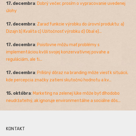
17. decembra
:
Dobrý večer, prosím o vypracovanie uvedenej
úlohy
17. decembra
:
Zaraď funkcie výrobku do úrovní produktu: a)
Dizajn b) Kvalita c) Užitočnosť výrobku d) Obal e)...
17. decembra
:
Poisťovne môžu mať problémy s
implementáciou kvôli svojej konzervatívnej povahe a
reguláciám, ale ti...
17. decembra
:
Prílišný dôraz na branding môže viesť k situácii,
kde percepcia značky zatieni skutočnú hodnotu a kv...
15. októbra
:
Marketing na zelenej lúke môže byť dlhodobo
neudržateľný, ak ignoruje environmentálne a sociálne dôs...
KONTAKT