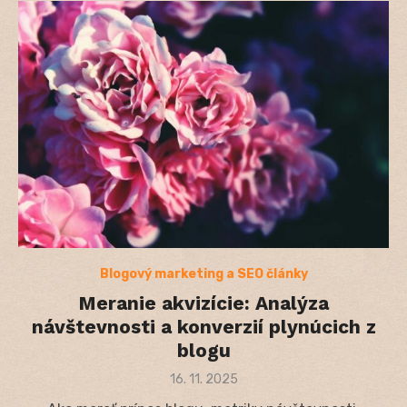
Blogový marketing a SEO články
Meranie akvizície: Analýza
návštevnosti a konverzií plynúcich z
blogu
Posted
16. 11. 2025
on