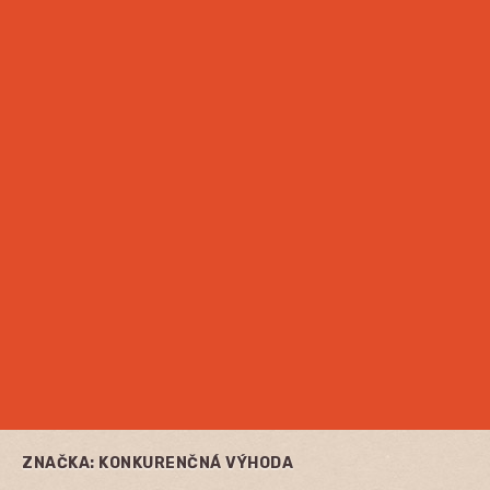
ZNAČKA:
KONKURENČNÁ VÝHODA