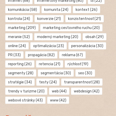
internet
(68)
internetový marketing
(80)
IS
(22)
komunikácia
(58)
komunita
(24)
kontext
(26)
kontrola
(24)
konverzie
(21)
konzistentnosť
(21)
marketing
(209)
marketing cestovného ruchu
(20)
meranie
(52)
moderný marketing
(20)
obsah
(29)
online
(24)
optimalizácia
(23)
personalizácia
(30)
PR
(33)
propagácia
(82)
reklama
(67)
reporting
(26)
retencia
(21)
rýchlosť
(19)
segmenty
(28)
segmentácia
(30)
seo
(30)
stratégie
(34)
testy
(24)
transparentnosť
(28)
trendy v turizme
(20)
web
(44)
webdesign
(42)
webové stránky
(43)
www
(42)