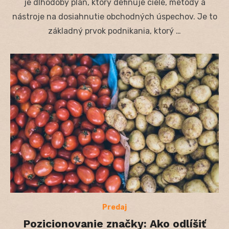
je dlhodobý plán, ktorý definuje ciele, metódy a
nástroje na dosiahnutie obchodných úspechov. Je to
základný prvok podnikania, ktorý …
Predaj
Pozicionovanie značky: Ako odlíšiť