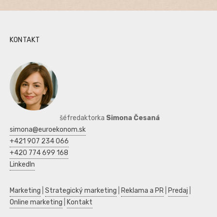
KONTAKT
šéfredaktorka
Simona Česaná
simona@euroekonom.sk
+421 907 234 066
+420 774 699 168
LinkedIn
Marketing
|
Strategický marketing
|
Reklama a PR
|
Predaj
|
Online marketing
|
Kontakt