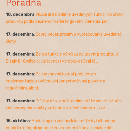
Poradňa
18. decembra
:
Nižšie je zaradenie uvedených funkcií do úrovní
produktu podľa bežného marketingového členenia: jadr...
17. decembra
:
Dobrý večer, prosím o vypracovanie uvedenej
úlohy
17. decembra
:
Zaraď funkcie výrobku do úrovní produktu: a)
Dizajn b) Kvalita c) Užitočnosť výrobku d) Obal e)...
17. decembra
:
Poisťovne môžu mať problémy s
implementáciou kvôli svojej konzervatívnej povahe a
reguláciám, ale ti...
17. decembra
:
Prílišný dôraz na branding môže viesť k situácii,
kde percepcia značky zatieni skutočnú hodnotu a kv...
15. októbra
:
Marketing na zelenej lúke môže byť dlhodobo
neudržateľný, ak ignoruje environmentálne a sociálne dôs...