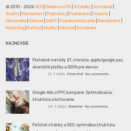
© 2010 - 2026
SEO
|
Reklama a PR
|
Vrtuľníky
|
Autoškola
|
Reality
|
Manažment
|
Prijímáčky
|
Podnikanie
|
Financie
|
Ekonomika
|
Zdravie
|
SWOT
|
Podnikateľský plán
|
Manažment
|
Marketing
|
Kultúra
|
Skúšky
|
Obchod
|
Dovolenka
NAJNOVŠIE
Platobné metódy 21. storočia: apple/google pay,
okamžité platby a SEPA pre darcov
27. 7. 2026
Peter Kráľ
No comments
Google Ads a PPC kampane: Optimalizácia,
štruktúra a licitovanie
24. 7. 2026
Marketer
No comments
Petičné stránky a SEO: optimálna štruktúra,