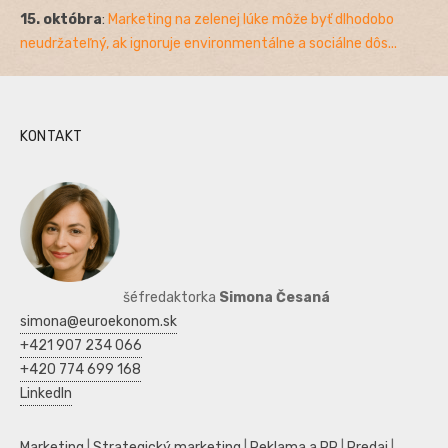
15. októbra
:
Marketing na zelenej lúke môže byť dlhodobo
neudržateľný, ak ignoruje environmentálne a sociálne dôs...
KONTAKT
šéfredaktorka
Simona Česaná
simona@euroekonom.sk
+421 907 234 066
+420 774 699 168
LinkedIn
Marketing
|
Strategický marketing
|
Reklama a PR
|
Predaj
|