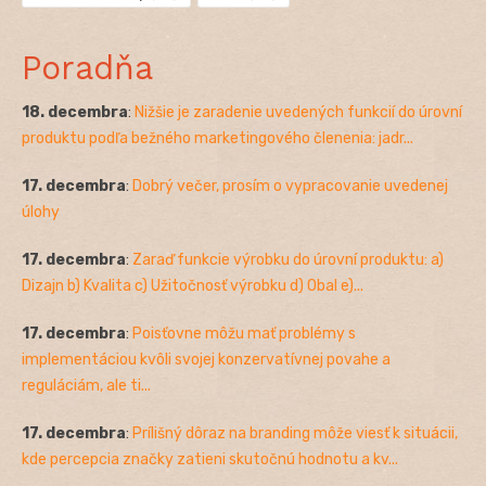
Poradňa
18. decembra
:
Nižšie je zaradenie uvedených funkcií do úrovní
produktu podľa bežného marketingového členenia: jadr...
17. decembra
:
Dobrý večer, prosím o vypracovanie uvedenej
úlohy
17. decembra
:
Zaraď funkcie výrobku do úrovní produktu: a)
Dizajn b) Kvalita c) Užitočnosť výrobku d) Obal e)...
17. decembra
:
Poisťovne môžu mať problémy s
implementáciou kvôli svojej konzervatívnej povahe a
reguláciám, ale ti...
17. decembra
:
Prílišný dôraz na branding môže viesť k situácii,
kde percepcia značky zatieni skutočnú hodnotu a kv...