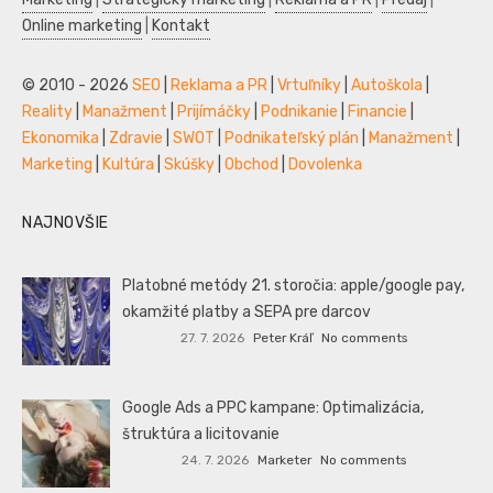
Online marketing
|
Kontakt
© 2010 - 2026
SEO
|
Reklama a PR
|
Vrtuľníky
|
Autoškola
|
Reality
|
Manažment
|
Prijímáčky
|
Podnikanie
|
Financie
|
Ekonomika
|
Zdravie
|
SWOT
|
Podnikateľský plán
|
Manažment
|
Marketing
|
Kultúra
|
Skúšky
|
Obchod
|
Dovolenka
NAJNOVŠIE
Platobné metódy 21. storočia: apple/google pay,
okamžité platby a SEPA pre darcov
27. 7. 2026
Peter Kráľ
No comments
Google Ads a PPC kampane: Optimalizácia,
štruktúra a licitovanie
24. 7. 2026
Marketer
No comments