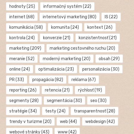
hodnoty
(25)
informačný systém
(22)
internet
(68)
internetový marketing
(80)
IS
(22)
komunikácia
(58)
komunita
(24)
kontext
(26)
kontrola
(24)
konverzie
(21)
konzistentnosť
(21)
marketing
(209)
marketing cestovného ruchu
(20)
meranie
(52)
moderný marketing
(20)
obsah
(29)
online
(24)
optimalizácia
(23)
personalizácia
(30)
PR
(33)
propagácia
(82)
reklama
(67)
reporting
(26)
retencia
(21)
rýchlosť
(19)
segmenty
(28)
segmentácia
(30)
seo
(30)
stratégie
(34)
testy
(24)
transparentnosť
(28)
trendy v turizme
(20)
web
(44)
webdesign
(42)
webové stránky
(43)
www
(42)