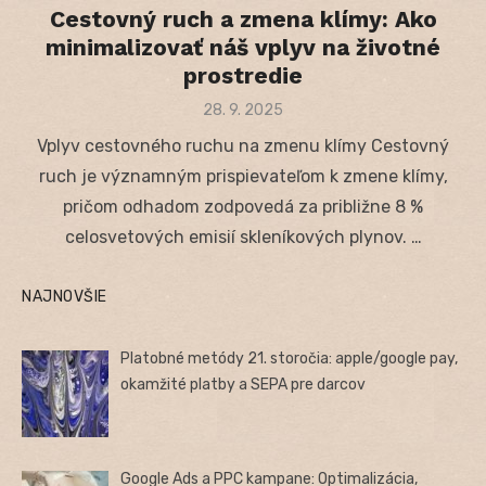
Cestovný ruch a zmena klímy: Ako
minimalizovať náš vplyv na životné
prostredie
Posted
28. 9. 2025
on
Vplyv cestovného ruchu na zmenu klímy Cestovný
ruch je významným prispievateľom k zmene klímy,
pričom odhadom zodpovedá za približne 8 %
celosvetových emisií skleníkových plynov. …
NAJNOVŠIE
Platobné metódy 21. storočia: apple/google pay,
okamžité platby a SEPA pre darcov
Google Ads a PPC kampane: Optimalizácia,