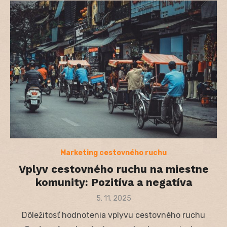
Marketing cestovného ruchu
Vplyv cestovného ruchu na miestne
komunity: Pozitíva a negatíva
Posted
5. 11. 2025
on
Dôležitosť hodnotenia vplyvu cestovného ruchu