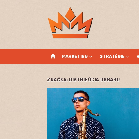
Skip
to
content
home
MARKETING
STRATÉGIE
ZNAČKA:
DISTRIBÚCIA OBSAHU