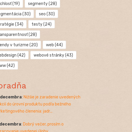
chlosť
(19)
segmenty
(28)
egmentácia
(30)
seo
(30)
tratégie
(34)
testy
(24)
ransparentnosť
(28)
rendy v turizme
(20)
web
(44)
ebdesign
(42)
webové stránky
(43)
ww
(42)
oradňa
. decembra
:
Nižšie je zaradenie uvedených
kcií do úrovní produktu podľa bežného
ketingového členenia: jadr...
 decembra
:
Dobrý večer, prosím o
racovanie uvedenej úlohy