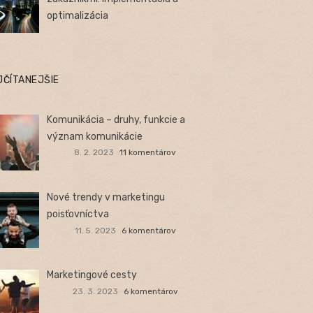
optimalizácia
JČÍTANEJŠIE
Komunikácia – druhy, funkcie a
význam komunikácie
8. 2. 2023
11 komentárov
Nové trendy v marketingu
poisťovníctva
11. 5. 2023
6 komentárov
Marketingové cesty
23. 3. 2023
6 komentárov