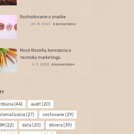
Rozhodovanie o značke
24. 8. 2023
6 komentárov
Nová filozofia, koncepcia a
techniky marketingu
5. 5. 2023
6 komentárov
MY
ribúcia
(44)
audit
(20)
utomatizácia
(27)
cestovanie
(29)
RM
(22)
dáta
(20)
dôvera
(39)