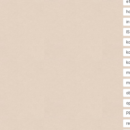
e
h
i
IS
k
k
k
m
m
o
o
P
r