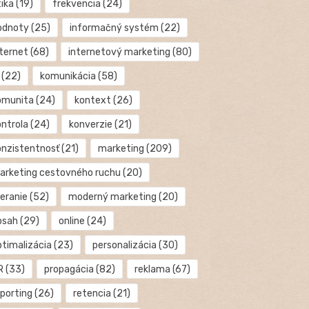
tika
(19)
frekvencia
(24)
odnoty
(25)
informačný systém
(22)
nternet
(68)
internetový marketing
(80)
(22)
komunikácia
(58)
omunita
(24)
kontext
(26)
ontrola
(24)
konverzie
(21)
onzistentnosť
(21)
marketing
(209)
arketing cestovného ruchu
(20)
eranie
(52)
moderný marketing
(20)
bsah
(29)
online
(24)
ptimalizácia
(23)
personalizácia
(30)
R
(33)
propagácia
(82)
reklama
(67)
eporting
(26)
retencia
(21)