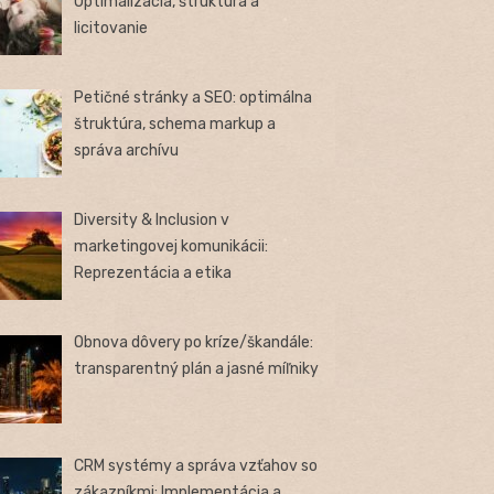
Optimalizácia, štruktúra a
licitovanie
Petičné stránky a SEO: optimálna
štruktúra, schema markup a
správa archívu
Diversity & Inclusion v
marketingovej komunikácii:
Reprezentácia a etika
Obnova dôvery po kríze/škandále:
transparentný plán a jasné míľniky
CRM systémy a správa vzťahov so
zákazníkmi: Implementácia a