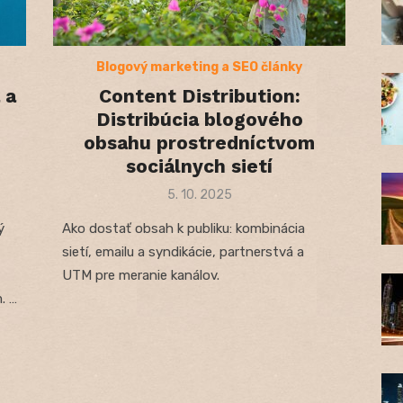
Blogový marketing a SEO články
 a
Content Distribution:
Distribúcia blogového
obsahu prostredníctvom
sociálnych sietí
Posted
5. 10. 2025
on
ý
Ako dostať obsah k publiku: kombinácia
sietí, emailu a syndikácie, partnerstvá a
UTM pre meranie kanálov.
. …