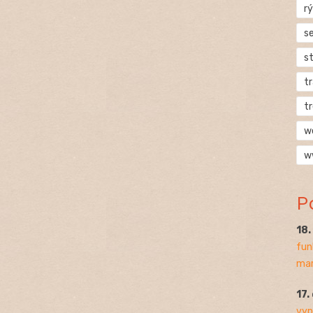
rý
s
s
t
t
w
w
P
18
fun
mar
17.
vyp