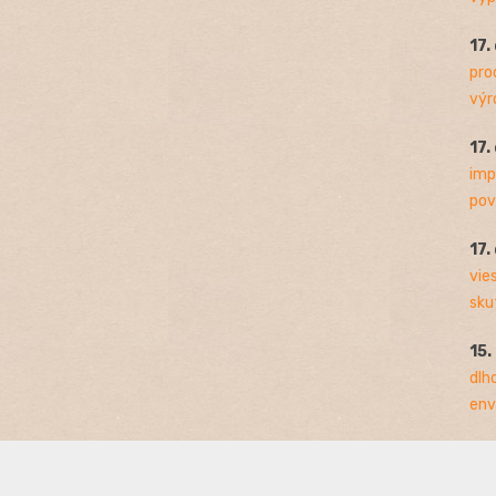
17.
pro
výro
17.
imp
pov
17.
vie
sku
15.
dlh
env