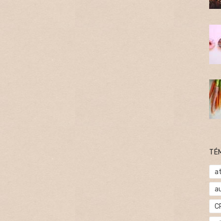
TÉ
at
a
C