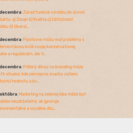
 decembra
:
Zaraď funkcie výrobku do úrovní
duktu: a) Dizajn b) Kvalita c) Užitočnosť
bku d) Obal e)...
 decembra
:
Poisťovne môžu mať problémy s
lementáciou kvôli svojej konzervatívnej
ahe a reguláciám, ale ti...
 decembra
:
Prílišný dôraz na branding môže
sť k situácii, kde percepcia značky zatieni
točnú hodnotu a kv...
 októbra
:
Marketing na zelenej lúke môže byť
odobo neudržateľný, ak ignoruje
ironmentálne a sociálne dôs...