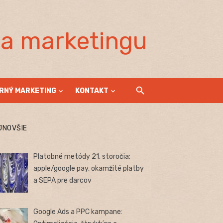
la marketingu
RNÝ MARKETING
KONTAKT
JNOVŠIE
Platobné metódy 21. storočia:
apple/google pay, okamžité platby
a SEPA pre darcov
Google Ads a PPC kampane: