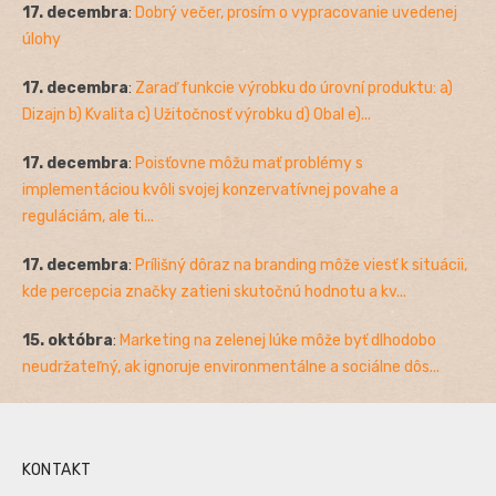
17. decembra
:
Dobrý večer, prosím o vypracovanie uvedenej
úlohy
17. decembra
:
Zaraď funkcie výrobku do úrovní produktu: a)
Dizajn b) Kvalita c) Užitočnosť výrobku d) Obal e)...
17. decembra
:
Poisťovne môžu mať problémy s
implementáciou kvôli svojej konzervatívnej povahe a
reguláciám, ale ti...
17. decembra
:
Prílišný dôraz na branding môže viesť k situácii,
kde percepcia značky zatieni skutočnú hodnotu a kv...
15. októbra
:
Marketing na zelenej lúke môže byť dlhodobo
neudržateľný, ak ignoruje environmentálne a sociálne dôs...
KONTAKT