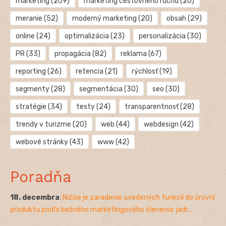
marketing
(209)
marketing cestovného ruchu
(20)
meranie
(52)
moderný marketing
(20)
obsah
(29)
online
(24)
optimalizácia
(23)
personalizácia
(30)
PR
(33)
propagácia
(82)
reklama
(67)
reporting
(26)
retencia
(21)
rýchlosť
(19)
segmenty
(28)
segmentácia
(30)
seo
(30)
stratégie
(34)
testy
(24)
transparentnosť
(28)
trendy v turizme
(20)
web
(44)
webdesign
(42)
webové stránky
(43)
www
(42)
Poradňa
18. decembra
:
Nižšie je zaradenie uvedených funkcií do úrovní
produktu podľa bežného marketingového členenia: jadr...