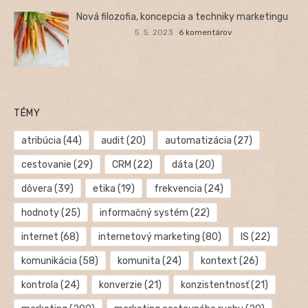
Nová filozofia, koncepcia a techniky marketingu
5. 5. 2023
6 komentárov
TÉMY
atribúcia
(44)
audit
(20)
automatizácia
(27)
cestovanie
(29)
CRM
(22)
dáta
(20)
dôvera
(39)
etika
(19)
frekvencia
(24)
hodnoty
(25)
informačný systém
(22)
internet
(68)
internetový marketing
(80)
IS
(22)
komunikácia
(58)
komunita
(24)
kontext
(26)
kontrola
(24)
konverzie
(21)
konzistentnosť
(21)