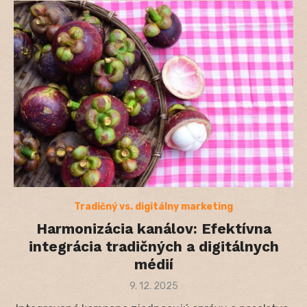
Tradičný vs. digitálny marketing
Harmonizácia kanálov: Efektívna
integrácia tradičných a digitálnych
médií
Posted
9. 12. 2025
on