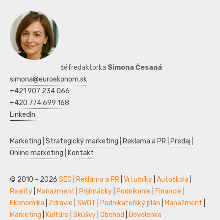
šéfredaktorka
Simona Česaná
simona@euroekonom.sk
+421 907 234 066
+420 774 699 168
LinkedIn
Marketing
|
Strategický marketing
|
Reklama a PR
|
Predaj
|
Online marketing
|
Kontakt
© 2010 - 2026
SEO
|
Reklama a PR
|
Vrtuľníky
|
Autoškola
|
Reality
|
Manažment
|
Prijímáčky
|
Podnikanie
|
Financie
|
Ekonomika
|
Zdravie
|
SWOT
|
Podnikateľský plán
|
Manažment
|
Marketing
|
Kultúra
|
Skúšky
|
Obchod
|
Dovolenka