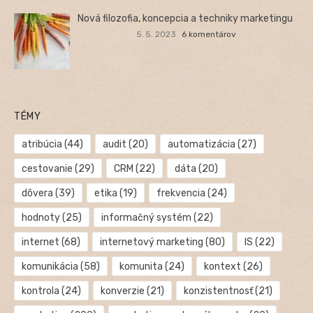
Nová filozofia, koncepcia a techniky marketingu
5. 5. 2023
6 komentárov
TÉMY
atribúcia
(44)
audit
(20)
automatizácia
(27)
cestovanie
(29)
CRM
(22)
dáta
(20)
dôvera
(39)
etika
(19)
frekvencia
(24)
hodnoty
(25)
informačný systém
(22)
internet
(68)
internetový marketing
(80)
IS
(22)
komunikácia
(58)
komunita
(24)
kontext
(26)
kontrola
(24)
konverzie
(21)
konzistentnosť
(21)