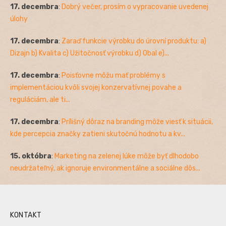
17. decembra
:
Dobrý večer, prosím o vypracovanie uvedenej
úlohy
17. decembra
:
Zaraď funkcie výrobku do úrovní produktu: a)
Dizajn b) Kvalita c) Užitočnosť výrobku d) Obal e)...
17. decembra
:
Poisťovne môžu mať problémy s
implementáciou kvôli svojej konzervatívnej povahe a
reguláciám, ale ti...
17. decembra
:
Prílišný dôraz na branding môže viesť k situácii,
kde percepcia značky zatieni skutočnú hodnotu a kv...
15. októbra
:
Marketing na zelenej lúke môže byť dlhodobo
neudržateľný, ak ignoruje environmentálne a sociálne dôs...
KONTAKT