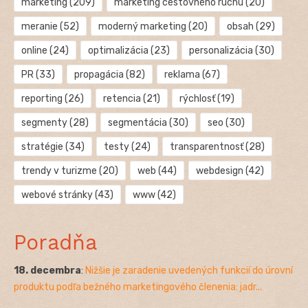
marketing
(209)
marketing cestovného ruchu
(20)
meranie
(52)
moderný marketing
(20)
obsah
(29)
online
(24)
optimalizácia
(23)
personalizácia
(30)
PR
(33)
propagácia
(82)
reklama
(67)
reporting
(26)
retencia
(21)
rýchlosť
(19)
segmenty
(28)
segmentácia
(30)
seo
(30)
stratégie
(34)
testy
(24)
transparentnosť
(28)
trendy v turizme
(20)
web
(44)
webdesign
(42)
webové stránky
(43)
www
(42)
Poradňa
18. decembra
:
Nižšie je zaradenie uvedených funkcií do úrovní
produktu podľa bežného marketingového členenia: jadr...