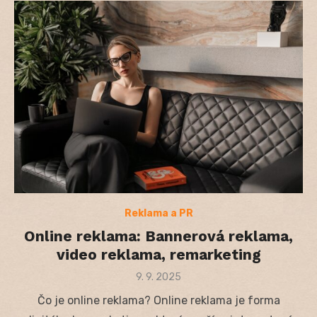
Reklama a PR
Online reklama: Bannerová reklama,
video reklama, remarketing
Posted
9. 9. 2025
on
Čo je online reklama? Online reklama je forma