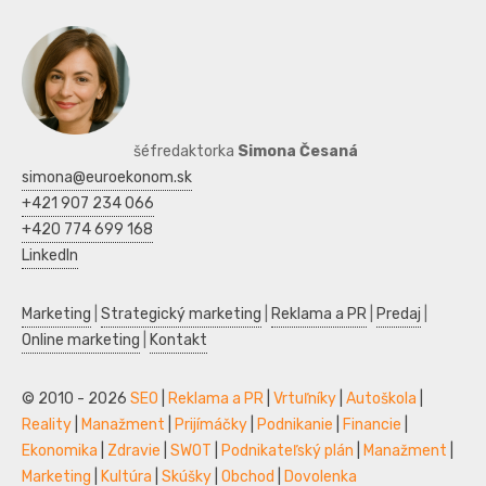
šéfredaktorka
Simona Česaná
simona@euroekonom.sk
+421 907 234 066
+420 774 699 168
LinkedIn
Marketing
|
Strategický marketing
|
Reklama a PR
|
Predaj
|
Online marketing
|
Kontakt
© 2010 - 2026
SEO
|
Reklama a PR
|
Vrtuľníky
|
Autoškola
|
Reality
|
Manažment
|
Prijímáčky
|
Podnikanie
|
Financie
|
Ekonomika
|
Zdravie
|
SWOT
|
Podnikateľský plán
|
Manažment
|
Marketing
|
Kultúra
|
Skúšky
|
Obchod
|
Dovolenka