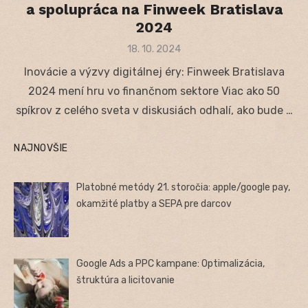
a spolupráca na Finweek Bratislava
2024
Posted
18. 10. 2024
on
Inovácie a výzvy digitálnej éry: Finweek Bratislava
2024 mení hru vo finančnom sektore Viac ako 50
spíkrov z celého sveta v diskusiách odhalí, ako bude …
NAJNOVŠIE
Platobné metódy 21. storočia: apple/google pay,
okamžité platby a SEPA pre darcov
Google Ads a PPC kampane: Optimalizácia,
štruktúra a licitovanie