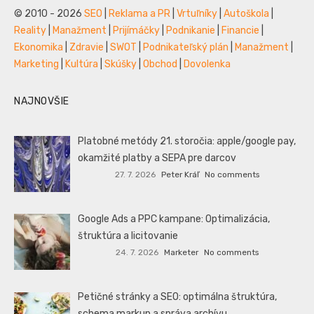
© 2010 - 2026
SEO
|
Reklama a PR
|
Vrtuľníky
|
Autoškola
|
Reality
|
Manažment
|
Prijímáčky
|
Podnikanie
|
Financie
|
Ekonomika
|
Zdravie
|
SWOT
|
Podnikateľský plán
|
Manažment
|
Marketing
|
Kultúra
|
Skúšky
|
Obchod
|
Dovolenka
NAJNOVŠIE
Platobné metódy 21. storočia: apple/google pay,
okamžité platby a SEPA pre darcov
27. 7. 2026
Peter Kráľ
No comments
Google Ads a PPC kampane: Optimalizácia,
štruktúra a licitovanie
24. 7. 2026
Marketer
No comments
Petičné stránky a SEO: optimálna štruktúra,
schema markup a správa archívu