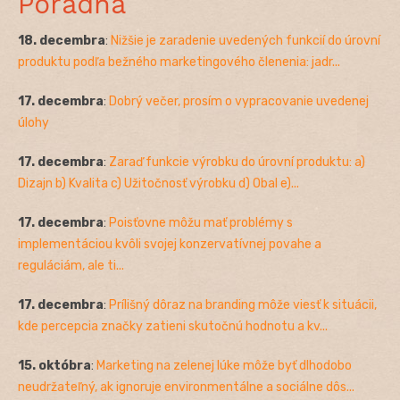
Poradňa
18. decembra
:
Nižšie je zaradenie uvedených funkcií do úrovní
produktu podľa bežného marketingového členenia: jadr...
17. decembra
:
Dobrý večer, prosím o vypracovanie uvedenej
úlohy
17. decembra
:
Zaraď funkcie výrobku do úrovní produktu: a)
Dizajn b) Kvalita c) Užitočnosť výrobku d) Obal e)...
17. decembra
:
Poisťovne môžu mať problémy s
implementáciou kvôli svojej konzervatívnej povahe a
reguláciám, ale ti...
17. decembra
:
Prílišný dôraz na branding môže viesť k situácii,
kde percepcia značky zatieni skutočnú hodnotu a kv...
15. októbra
:
Marketing na zelenej lúke môže byť dlhodobo
neudržateľný, ak ignoruje environmentálne a sociálne dôs...