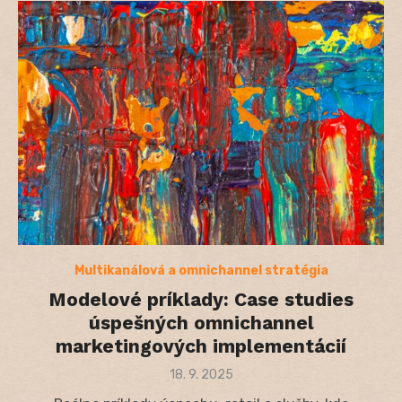
Multikanálová a omnichannel stratégia
Modelové príklady: Case studies
úspešných omnichannel
marketingových implementácií
Posted
18. 9. 2025
on