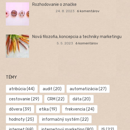
Rozhodovanie o značke
24. 8. 2023
6 komentárov
Nová filozofia, koncepcia a techniky marketingu
5. 5. 2023
6 komentárov
TÉMY
atribúcia
(44)
audit
(20)
automatizácia
(27)
cestovanie
(29)
CRM
(22)
dáta
(20)
dôvera
(39)
etika
(19)
frekvencia
(24)
hodnoty
(25)
informačný systém
(22)
internet
(68)
internetový marketing
(80)
IS
(22)