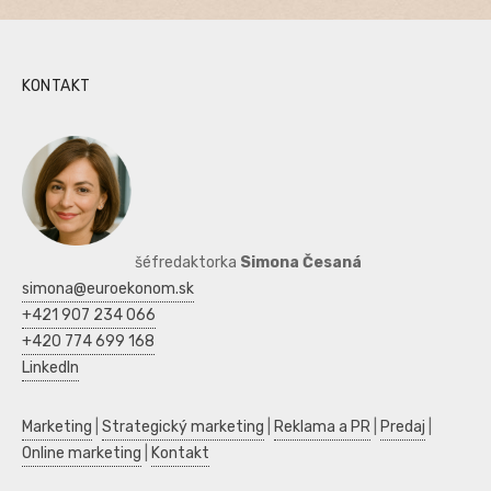
KONTAKT
šéfredaktorka
Simona Česaná
simona@euroekonom.sk
+421 907 234 066
+420 774 699 168
LinkedIn
Marketing
|
Strategický marketing
|
Reklama a PR
|
Predaj
|
Online marketing
|
Kontakt