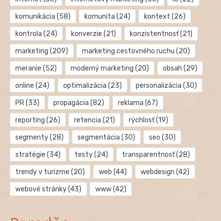
komunikácia
(58)
komunita
(24)
kontext
(26)
kontrola
(24)
konverzie
(21)
konzistentnosť
(21)
marketing
(209)
marketing cestovného ruchu
(20)
meranie
(52)
moderný marketing
(20)
obsah
(29)
online
(24)
optimalizácia
(23)
personalizácia
(30)
PR
(33)
propagácia
(82)
reklama
(67)
reporting
(26)
retencia
(21)
rýchlosť
(19)
segmenty
(28)
segmentácia
(30)
seo
(30)
stratégie
(34)
testy
(24)
transparentnosť
(28)
trendy v turizme
(20)
web
(44)
webdesign
(42)
webové stránky
(43)
www
(42)