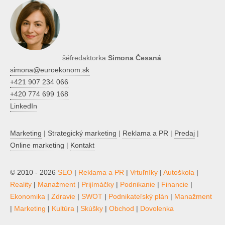
šéfredaktorka
Simona Česaná
simona@euroekonom.sk
+421 907 234 066
+420 774 699 168
LinkedIn
Marketing
|
Strategický marketing
|
Reklama a PR
|
Predaj
|
Online marketing
|
Kontakt
© 2010 - 2026
SEO
|
Reklama a PR
|
Vrtuľníky
|
Autoškola
|
Reality
|
Manažment
|
Prijímáčky
|
Podnikanie
|
Financie
|
Ekonomika
|
Zdravie
|
SWOT
|
Podnikateľský plán
|
Manažment
|
Marketing
|
Kultúra
|
Skúšky
|
Obchod
|
Dovolenka