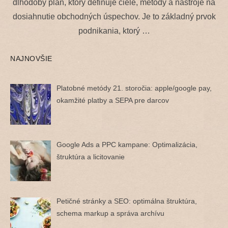
dlhodobý plán, ktorý definuje ciele, metódy a nástroje na
dosiahnutie obchodných úspechov. Je to základný prvok
podnikania, ktorý …
NAJNOVŠIE
Platobné metódy 21. storočia: apple/google pay,
okamžité platby a SEPA pre darcov
Google Ads a PPC kampane: Optimalizácia,
štruktúra a licitovanie
Petičné stránky a SEO: optimálna štruktúra,
schema markup a správa archívu