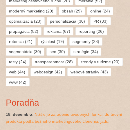
marketing cestovného ruchu
(20)
meranie
(52)
moderný marketing
(20)
obsah
(29)
online
(24)
optimalizácia
(23)
personalizácia
(30)
PR
(33)
propagácia
(82)
reklama
(67)
reporting
(26)
retencia
(21)
rýchlosť
(19)
segmenty
(28)
segmentácia
(30)
seo
(30)
stratégie
(34)
testy
(24)
transparentnosť
(28)
trendy v turizme
(20)
web
(44)
webdesign
(42)
webové stránky
(43)
www
(42)
Poradňa
18. decembra
:
Nižšie je zaradenie uvedených funkcií do úrovní
produktu podľa bežného marketingového členenia: jadr...