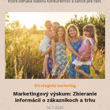
ktoré odhalia slabiny konkurentov a šance pre rast.
Strategický marketing
Marketingový výskum: Zbieranie
informácií o zákazníkoch a trhu
Posted
14. 1. 2025