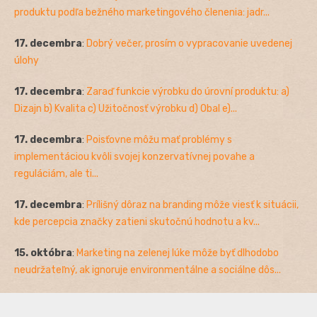
produktu podľa bežného marketingového členenia: jadr...
17. decembra
:
Dobrý večer, prosím o vypracovanie uvedenej
úlohy
17. decembra
:
Zaraď funkcie výrobku do úrovní produktu: a)
Dizajn b) Kvalita c) Užitočnosť výrobku d) Obal e)...
17. decembra
:
Poisťovne môžu mať problémy s
implementáciou kvôli svojej konzervatívnej povahe a
reguláciám, ale ti...
17. decembra
:
Prílišný dôraz na branding môže viesť k situácii,
kde percepcia značky zatieni skutočnú hodnotu a kv...
15. októbra
:
Marketing na zelenej lúke môže byť dlhodobo
neudržateľný, ak ignoruje environmentálne a sociálne dôs...