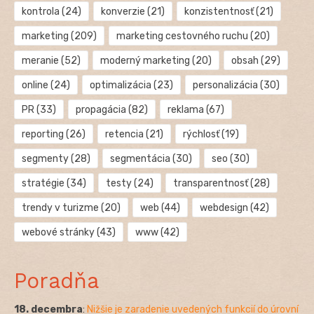
kontrola
(24)
konverzie
(21)
konzistentnosť
(21)
marketing
(209)
marketing cestovného ruchu
(20)
meranie
(52)
moderný marketing
(20)
obsah
(29)
online
(24)
optimalizácia
(23)
personalizácia
(30)
PR
(33)
propagácia
(82)
reklama
(67)
reporting
(26)
retencia
(21)
rýchlosť
(19)
segmenty
(28)
segmentácia
(30)
seo
(30)
stratégie
(34)
testy
(24)
transparentnosť
(28)
trendy v turizme
(20)
web
(44)
webdesign
(42)
webové stránky
(43)
www
(42)
Poradňa
18. decembra
:
Nižšie je zaradenie uvedených funkcií do úrovní