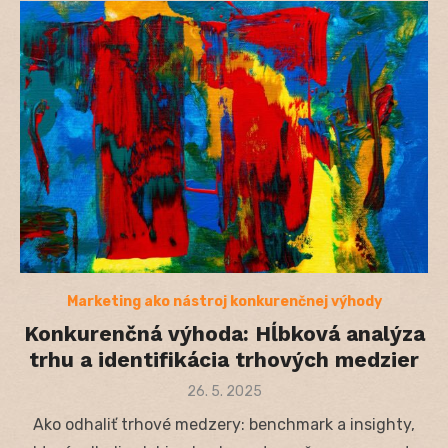
Marketing ako nástroj konkurenčnej výhody
Konkurenčná výhoda: Hĺbková analýza
trhu a identifikácia trhových medzier
Posted
26. 5. 2025
on
Ako odhaliť trhové medzery: benchmark a insighty,