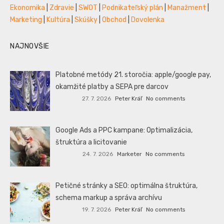
Ekonomika
|
Zdravie
|
SWOT
|
Podnikateľský plán
|
Manažment
|
Marketing
|
Kultúra
|
Skúšky
|
Obchod
|
Dovolenka
NAJNOVŠIE
Platobné metódy 21. storočia: apple/google pay,
okamžité platby a SEPA pre darcov
27. 7. 2026
Peter Kráľ
No comments
Google Ads a PPC kampane: Optimalizácia,
štruktúra a licitovanie
24. 7. 2026
Marketer
No comments
Petičné stránky a SEO: optimálna štruktúra,
schema markup a správa archívu
19. 7. 2026
Peter Kráľ
No comments