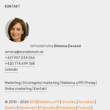
KONTAKT
šéfredaktorka
Simona Česaná
simona@euroekonom.sk
+421 907 234 066
+420 774 699 168
LinkedIn
Marketing
|
Strategický marketing
|
Reklama a PR
|
Predaj
|
Online marketing
|
Kontakt
© 2010 - 2026
SEO
|
Reklama a PR
|
Vrtuľníky
|
Autoškola
|
Reality
|
Manažment
|
Prijímáčky
|
Podnikanie
|
Financie
|