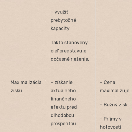
– využiť
prebytočné
kapacity
Takto stanovený
cieľ predstavuje
dočasné riešenie.
Maximalizácia
– získanie
– Cena
zisku
aktuálneho
maximalizuje:
finančného
– Bežný zisk
efektu pred
dlhodobou
– Príjmy v
prosperitou
hotovosti