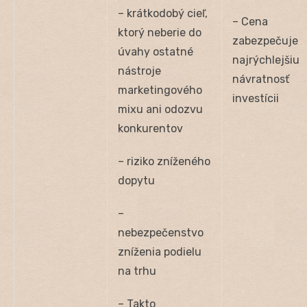
– krátkodobý cieľ,
– Cena
ktorý neberie do
zabezpečuje
úvahy ostatné
najrýchlejšiu
nástroje
návratnosť
marketingového
investícii
mixu ani odozvu
konkurentov
– riziko zníženého
dopytu
–
nebezpečenstvo
zníženia podielu
na trhu
– Takto