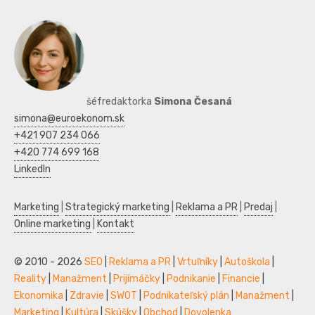
šéfredaktorka
Simona Česaná
simona@euroekonom.sk
+421 907 234 066
+420 774 699 168
LinkedIn
Marketing
|
Strategický marketing
|
Reklama a PR
|
Predaj
|
Online marketing
|
Kontakt
© 2010 - 2026
SEO
|
Reklama a PR
|
Vrtuľníky
|
Autoškola
|
Reality
|
Manažment
|
Prijímáčky
|
Podnikanie
|
Financie
|
Ekonomika
|
Zdravie
|
SWOT
|
Podnikateľský plán
|
Manažment
|
Marketing
|
Kultúra
|
Skúšky
|
Obchod
|
Dovolenka