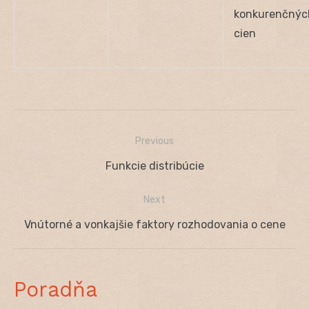
konkurenčnýc
cien
Previous
Navigácia
Previous
Funkcie distribúcie
v
post:
Next
článku
Next
Vnútorné a vonkajšie faktory rozhodovania o cene
post:
Poradňa