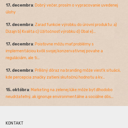
17. decembra
:
Dobrý večer, prosím o vypracovanie uvedenej
úlohy
17. decembra
:
Zaraď funkcie výrobku do úrovní produktu: a)
Dizajn b) Kvalita c) Užitočnosť výrobku d) Obal e)...
17. decembra
:
Poisťovne môžu mať problémy s
implementáciou kvôli svojej konzervatívnej povahe a
reguláciám, ale ti...
17. decembra
:
Prílišný dôraz na branding môže viesť k situácii,
kde percepcia značky zatieni skutočnú hodnotu a kv...
15. októbra
:
Marketing na zelenej lúke môže byť dlhodobo
neudržateľný, ak ignoruje environmentálne a sociálne dôs...
KONTAKT