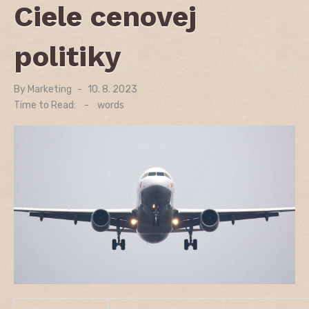
Ciele cenovej
politiky
By
Marketing
Posted
10. 8. 2023
on
Time to Read:
-
words