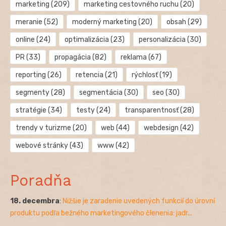
marketing
(209)
marketing cestovného ruchu
(20)
meranie
(52)
moderný marketing
(20)
obsah
(29)
online
(24)
optimalizácia
(23)
personalizácia
(30)
PR
(33)
propagácia
(82)
reklama
(67)
reporting
(26)
retencia
(21)
rýchlosť
(19)
segmenty
(28)
segmentácia
(30)
seo
(30)
stratégie
(34)
testy
(24)
transparentnosť
(28)
trendy v turizme
(20)
web
(44)
webdesign
(42)
webové stránky
(43)
www
(42)
Poradňa
18. decembra
:
Nižšie je zaradenie uvedených funkcií do úrovní
produktu podľa bežného marketingového členenia: jadr...