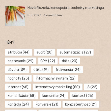
Nová filozofia, koncepcia a techniky marketingu
5. 5. 2023
6 komentárov
TÉMY
atribúcia
(44)
audit
(20)
automatizácia
(27)
cestovanie
(29)
CRM
(22)
dáta
(20)
dôvera
(39)
etika
(19)
frekvencia
(24)
hodnoty
(25)
informačný systém
(22)
internet
(68)
internetový marketing
(80)
IS
(22)
komunikácia
(58)
komunita
(24)
kontext
(26)
kontrola
(24)
konverzie
(21)
konzistentnosť
(21)