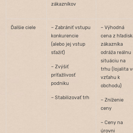
zákazníkov
Ďalšie ciele
– Zabrániť vstupu
– Výhodná
konkurencie
cena z hľadisk
(alebo jej vstup
zákazníka
sťažiť)
odráža reálnu
situáciu na
– Zvýšiť
trhu (lojalita 
príťažlivosť
vzťahu k
podniku
obchodu)
– Stabilizovať trh
– Zníženie
ceny
– Ceny na
úrovni