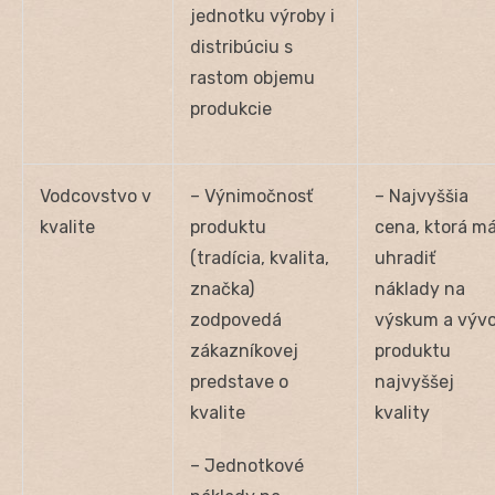
jednotku výroby i
distribúciu s
rastom objemu
produkcie
Vodcovstvo v
– Výnimočnosť
– Najvyššia
kvalite
produktu
cena, ktorá m
(tradícia, kvalita,
uhradiť
značka)
náklady na
zodpovedá
výskum a vývo
zákazníkovej
produktu
predstave o
najvyššej
kvalite
kvality
– Jednotkové