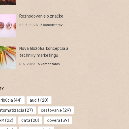
Rozhodovanie o značke
24. 8. 2023
6 komentárov
Nová filozofia, koncepcia a
techniky marketingu
5. 5. 2023
6 komentárov
MY
ribúcia
(44)
audit
(20)
utomatizácia
(27)
cestovanie
(29)
RM
(22)
dáta
(20)
dôvera
(39)