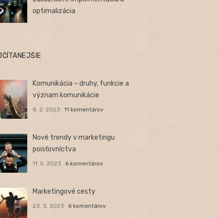
optimalizácia
JČÍTANEJŠIE
Komunikácia – druhy, funkcie a
význam komunikácie
8. 2. 2023
11 komentárov
Nové trendy v marketingu
poisťovníctva
11. 5. 2023
6 komentárov
Marketingové cesty
23. 3. 2023
6 komentárov