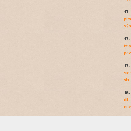
17.
pro
výro
17.
imp
pov
17.
vie
sku
15.
dlh
env