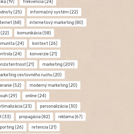
tika
(19)
frekvencia
(24)
odnoty
(25)
informačný systém
(22)
nternet
(68)
internetový marketing
(80)
(22)
komunikácia
(58)
omunita
(24)
kontext
(26)
ontrola
(24)
konverzie
(21)
onzistentnosť
(21)
marketing
(209)
arketing cestovného ruchu
(20)
eranie
(52)
moderný marketing
(20)
bsah
(29)
online
(24)
ptimalizácia
(23)
personalizácia
(30)
R
(33)
propagácia
(82)
reklama
(67)
eporting
(26)
retencia
(21)