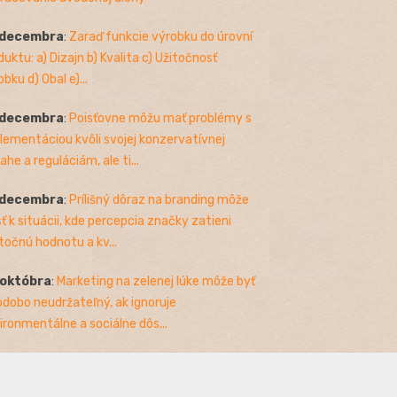
 decembra
:
Zaraď funkcie výrobku do úrovní
duktu: a) Dizajn b) Kvalita c) Užitočnosť
bku d) Obal e)...
 decembra
:
Poisťovne môžu mať problémy s
lementáciou kvôli svojej konzervatívnej
ahe a reguláciám, ale ti...
 decembra
:
Prílišný dôraz na branding môže
sť k situácii, kde percepcia značky zatieni
točnú hodnotu a kv...
 októbra
:
Marketing na zelenej lúke môže byť
odobo neudržateľný, ak ignoruje
ironmentálne a sociálne dôs...