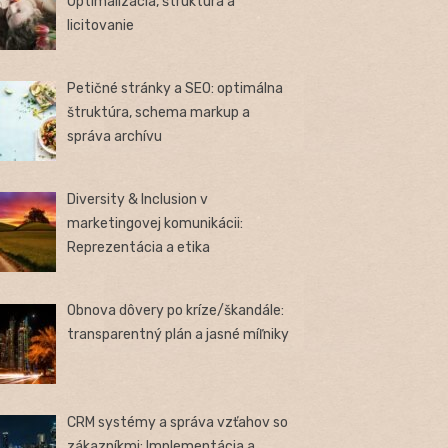
Optimalizácia, štruktúra a
licitovanie
Petičné stránky a SEO: optimálna
štruktúra, schema markup a
správa archívu
Diversity & Inclusion v
marketingovej komunikácii:
Reprezentácia a etika
Obnova dôvery po kríze/škandále:
transparentný plán a jasné míľniky
CRM systémy a správa vzťahov so
zákazníkmi: Implementácia a