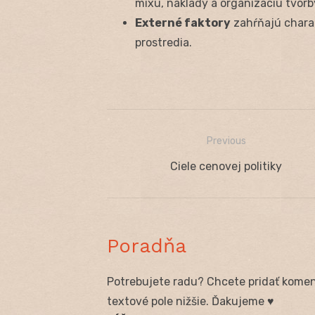
mixu, náklady a organizáciu tvorb
Externé faktory
zahŕňajú charak
prostredia.
Previous
Navigácia
Previous
Ciele cenovej politiky
v
post:
článku
Poradňa
Potrebujete radu? Chcete pridať koment
textové pole nižšie. Ďakujeme ♥