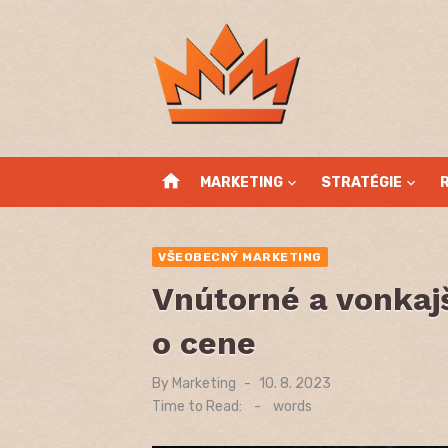
Skip
to
content
home
MARKETING
STRATÉGIE
VŠEOBECNÝ MARKETING
Vnútorné a vonkaj
o cene
By
Marketing
Posted
10. 8. 2023
on
Time to Read:
-
words