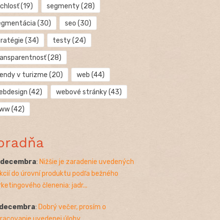
chlosť
(19)
segmenty
(28)
egmentácia
(30)
seo
(30)
tratégie
(34)
testy
(24)
ransparentnosť
(28)
rendy v turizme
(20)
web
(44)
ebdesign
(42)
webové stránky
(43)
ww
(42)
oradňa
. decembra
:
Nižšie je zaradenie uvedených
kcií do úrovní produktu podľa bežného
ketingového členenia: jadr...
 decembra
:
Dobrý večer, prosím o
racovanie uvedenej úlohy