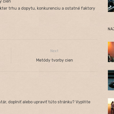
y cien
ter trhu a dopytu, konkurenciu a ostatné faktory
NA
Next
Next
Metódy tvorby cien
post:
ár, doplniť alebo upraviť túto stránku? Vyplňte