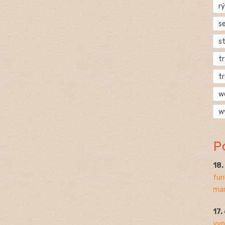
rý
s
s
t
t
w
w
P
18
fun
mar
17.
vyp