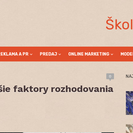
Ško
REKLAMA A PR
PREDAJ
ONLINE MARKETING
MODE
NA
0
šie faktory rozhodovania