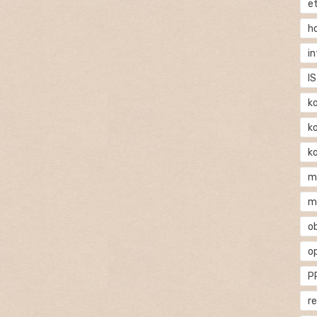
e
h
i
IS
k
k
k
m
m
o
o
P
r