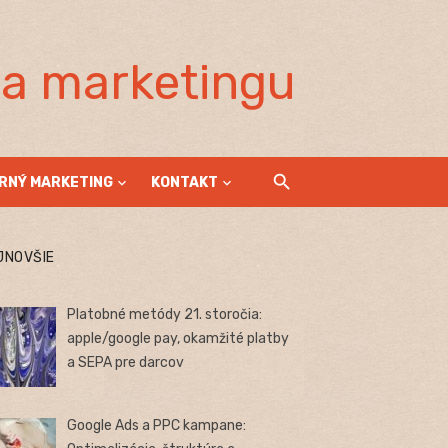
la marketingu
RNÝ MARKETING
KONTAKT
JNOVŠIE
Platobné metódy 21. storočia:
apple/google pay, okamžité platby
a SEPA pre darcov
Google Ads a PPC kampane: