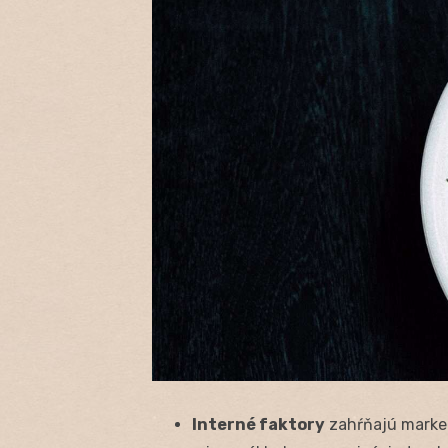
Interné faktory
zahŕňajú market