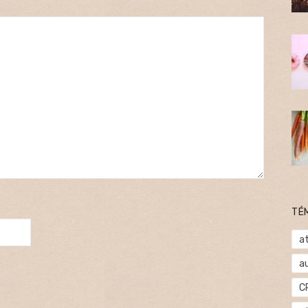
TÉ
at
a
C